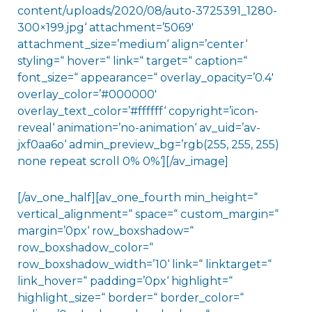
content/uploads/2020/08/auto-3725391_1280-
300×199.jpg‘ attachment=’5069′
attachment_size=’medium‘ align=’center‘
styling=“ hover=“ link=“ target=“ caption=“
font_size=“ appearance=“ overlay_opacity=’0.4′
overlay_color=’#000000′
overlay_text_color=’#ffffff‘ copyright=’icon-
reveal‘ animation=’no-animation‘ av_uid=’av-
jxf0aa6o‘ admin_preview_bg=’rgb(255, 255, 255)
none repeat scroll 0% 0%‘][/av_image]
[/av_one_half][av_one_fourth min_height=“
vertical_alignment=“ space=“ custom_margin=“
margin=’0px‘ row_boxshadow=“
row_boxshadow_color=“
row_boxshadow_width=’10‘ link=“ linktarget=“
link_hover=“ padding=’0px‘ highlight=“
highlight_size=“ border=“ border_color=“