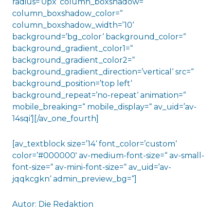
radius=’0px‘ column_boxshadow=“
column_boxshadow_color=“
column_boxshadow_width=’10‘
background=’bg_color‘ background_color=“
background_gradient_color1=“
background_gradient_color2=“
background_gradient_direction=’vertical‘ src=“
background_position=’top left‘
background_repeat=’no-repeat‘ animation=“
mobile_breaking=“ mobile_display=“ av_uid=’av-
14sqi‘][/av_one_fourth]
[av_textblock size=’14‘ font_color=’custom‘
color=’#000000′ av-medium-font-size=“ av-small-
font-size=“ av-mini-font-size=“ av_uid=’av-
jqqkcgkn‘ admin_preview_bg=“]
Autor: Die Redaktion