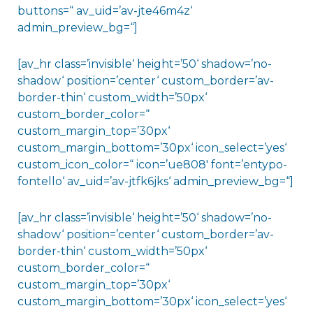
buttons=“ av_uid=’av-jte46m4z‘
admin_preview_bg=“]
[av_hr class=’invisible‘ height=’50‘ shadow=’no-
shadow‘ position=’center‘ custom_border=’av-
border-thin‘ custom_width=’50px‘
custom_border_color=“
custom_margin_top=’30px‘
custom_margin_bottom=’30px‘ icon_select=’yes‘
custom_icon_color=“ icon=’ue808′ font=’entypo-
fontello‘ av_uid=’av-jtfk6jks‘ admin_preview_bg=“]
[av_hr class=’invisible‘ height=’50‘ shadow=’no-
shadow‘ position=’center‘ custom_border=’av-
border-thin‘ custom_width=’50px‘
custom_border_color=“
custom_margin_top=’30px‘
custom_margin_bottom=’30px‘ icon_select=’yes‘