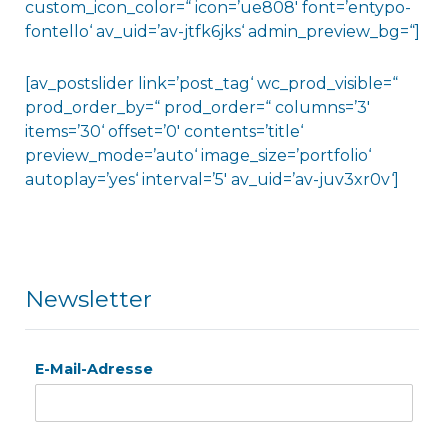
custom_icon_color=“ icon=’ue808′ font=’entypo-
fontello‘ av_uid=’av-jtfk6jks‘ admin_preview_bg=“]
[av_postslider link=’post_tag‘ wc_prod_visible=“
prod_order_by=“ prod_order=“ columns=’3′
items=’30‘ offset=’0′ contents=’title‘
preview_mode=’auto‘ image_size=’portfolio‘
autoplay=’yes‘ interval=’5′ av_uid=’av-juv3xr0v‘]
Newsletter
E-Mail-Adresse