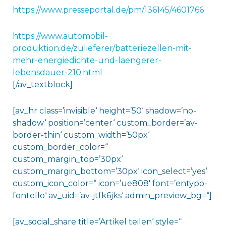
https://www.presseportal.de/pm/136145/4601766
https://www.automobil-
produktion.de/zulieferer/batteriezellen-mit-
mehr-energiedichte-und-laengerer-
lebensdauer-210.html
[/av_textblock]
[av_hr class=’invisible‘ height=’50‘ shadow=’no-
shadow‘ position=’center‘ custom_border=’av-
border-thin‘ custom_width=’50px‘
custom_border_color=“
custom_margin_top=’30px‘
custom_margin_bottom=’30px‘ icon_select=’yes‘
custom_icon_color=“ icon=’ue808′ font=’entypo-
fontello‘ av_uid=’av-jtfk6jks‘ admin_preview_bg=“]
[av_social_share title=’Artikel teilen‘ style=“