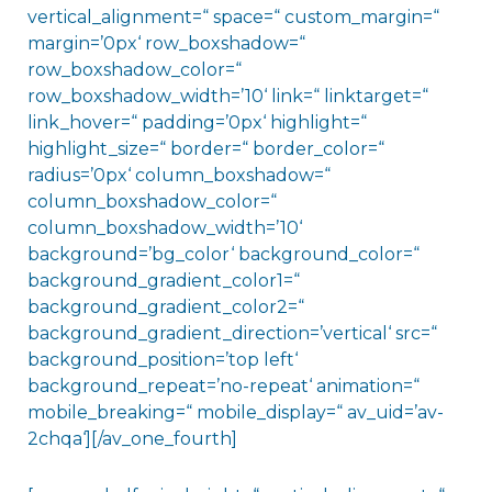
vertical_alignment=“ space=“ custom_margin=“
margin=’0px‘ row_boxshadow=“
row_boxshadow_color=“
row_boxshadow_width=’10‘ link=“ linktarget=“
link_hover=“ padding=’0px‘ highlight=“
highlight_size=“ border=“ border_color=“
radius=’0px‘ column_boxshadow=“
column_boxshadow_color=“
column_boxshadow_width=’10‘
background=’bg_color‘ background_color=“
background_gradient_color1=“
background_gradient_color2=“
background_gradient_direction=’vertical‘ src=“
background_position=’top left‘
background_repeat=’no-repeat‘ animation=“
mobile_breaking=“ mobile_display=“ av_uid=’av-
2chqa‘][/av_one_fourth]