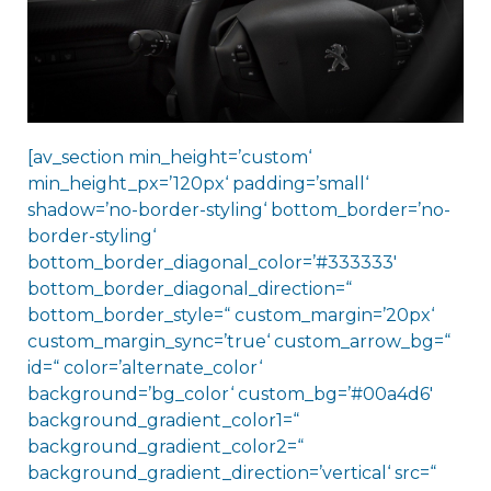
[av_section min_height=’custom‘
min_height_px=’120px‘ padding=’small‘
shadow=’no-border-styling‘ bottom_border=’no-
border-styling‘
bottom_border_diagonal_color=’#333333′
bottom_border_diagonal_direction=“
bottom_border_style=“ custom_margin=’20px‘
custom_margin_sync=’true‘ custom_arrow_bg=“
id=“ color=’alternate_color‘
background=’bg_color‘ custom_bg=’#00a4d6′
background_gradient_color1=“
background_gradient_color2=“
background_gradient_direction=’vertical‘ src=“