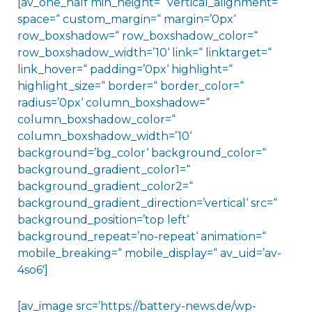
[av_one_half min_height=“ vertical_alignment=“
space=“ custom_margin=“ margin=’0px‘
row_boxshadow=“ row_boxshadow_color=“
row_boxshadow_width=’10‘ link=“ linktarget=“
link_hover=“ padding=’0px‘ highlight=“
highlight_size=“ border=“ border_color=“
radius=’0px‘ column_boxshadow=“
column_boxshadow_color=“
column_boxshadow_width=’10‘
background=’bg_color‘ background_color=“
background_gradient_color1=“
background_gradient_color2=“
background_gradient_direction=’vertical‘ src=“
background_position=’top left‘
background_repeat=’no-repeat‘ animation=“
mobile_breaking=“ mobile_display=“ av_uid=’av-
4so6′]
[av_image src=’https://battery-news.de/wp-