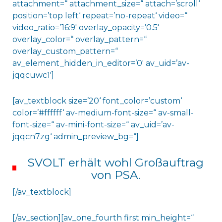
attachment=“ attachment_size=“ attach=’scroll‘
position=’top left‘ repeat=’no-repeat‘ video=“
video_ratio=’16:9′ overlay_opacity=’0.5′
overlay_color=“ overlay_pattern=“
overlay_custom_pattern=“
av_element_hidden_in_editor=’0′ av_uid=’av-
jqqcuwc1′]
[av_textblock size=’20‘ font_color=’custom‘
color=’#ffffff‘ av-medium-font-size=“ av-small-
font-size=“ av-mini-font-size=“ av_uid=’av-
jqqcn7zg‘ admin_preview_bg=“]
SVOLT erhält wohl Großauftrag
von PSA.
[/av_textblock]
[/av_section][av_one_fourth first min_height=“