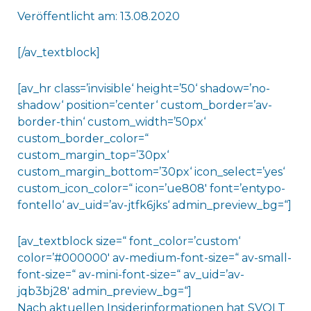
Veröffentlicht am: 13.08.2020
[/av_textblock]
[av_hr class=’invisible‘ height=’50‘ shadow=’no-
shadow‘ position=’center‘ custom_border=’av-
border-thin‘ custom_width=’50px‘
custom_border_color=“
custom_margin_top=’30px‘
custom_margin_bottom=’30px‘ icon_select=’yes‘
custom_icon_color=“ icon=’ue808′ font=’entypo-
fontello‘ av_uid=’av-jtfk6jks‘ admin_preview_bg=“]
[av_textblock size=“ font_color=’custom‘
color=’#000000′ av-medium-font-size=“ av-small-
font-size=“ av-mini-font-size=“ av_uid=’av-
jqb3bj28′ admin_preview_bg=“]
Nach aktuellen Insiderinformationen hat SVOLT