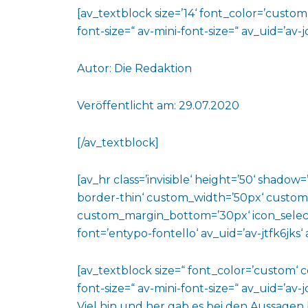
[av_textblock size=’14‘ font_color=’custo
font-size=“ av-mini-font-size=“ av_uid=’a
Autor: Die Redaktion
Veröffentlicht am: 29.07.2020
[/av_textblock]
[av_hr class=’invisible‘ height=’50‘ shado
border-thin‘ custom_width=’50px‘ custo
custom_margin_bottom=’30px‘ icon_select
font=’entypo-fontello‘ av_uid=’av-jtfk6jks
[av_textblock size=“ font_color=’custom‘ 
font-size=“ av-mini-font-size=“ av_uid=’a
Viel hin und her gab es bei den Aussagen