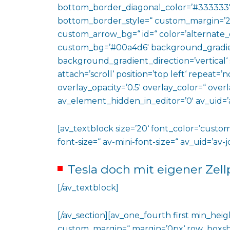
bottom_border_diagonal_color=’#333333′
bottom_border_style=“ custom_margin=’2
custom_arrow_bg=“ id=“ color=’alternate_
custom_bg=’#00a4d6′ background_gradie
background_gradient_direction=’vertical‘
attach=’scroll‘ position=’top left‘ repeat=’n
overlay_opacity=’0.5′ overlay_color=“ ove
av_element_hidden_in_editor=’0′ av_uid=’
[av_textblock size=’20‘ font_color=’custom
font-size=“ av-mini-font-size=“ av_uid=’a
Tesla doch mit eigener Zell
[/av_textblock]
[/av_section][av_one_fourth first min_heig
custom_margin=“ margin=’0px‘ row_boxs