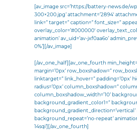
[av_image src=’https://battery-news.de/w
300×200.jpg‘ attachment=’2894′ attachmen
link=“ target=“ caption=“ font_size=“ appe
overlay_color=’#000000′ overlay_text_color
animation‘ av_uid=’av-jxf0aa6o‘ admin_pre
0%‘][/av_image]
[/av_one_half][av_one_fourth min_height
margin=’0px‘ row_boxshadow=“ row_boxsh
linktarget=“ link_hover=“ padding=’0px‘ h
radius=’0px‘ column_boxshadow=“ colum
column_boxshadow_width=’10‘ backgroun
background_gradient_color1=“ backgroun
background_gradient_direction=’vertical‘ 
background_repeat=’no-repeat‘ animation
14sqi‘][/av_one_fourth]