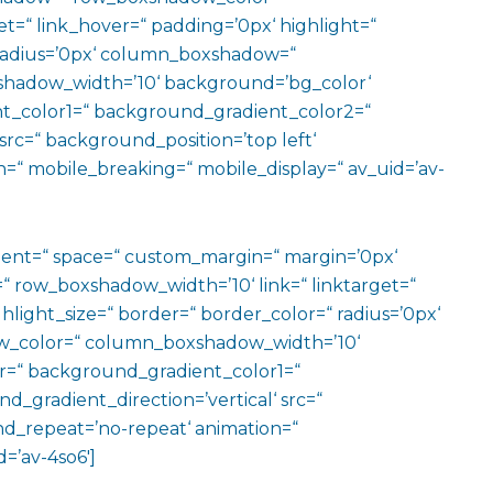
t=“ link_hover=“ padding=’0px‘ highlight=“
“ radius=’0px‘ column_boxshadow=“
hadow_width=’10‘ background=’bg_color‘
t_color1=“ background_gradient_color2=“
src=“ background_position=’top left‘
=“ mobile_breaking=“ mobile_display=“ av_uid=’av-
ment=“ space=“ custom_margin=“ margin=’0px‘
row_boxshadow_width=’10‘ link=“ linktarget=“
hlight_size=“ border=“ border_color=“ radius=’0px‘
_color=“ column_boxshadow_width=’10‘
=“ background_gradient_color1=“
gradient_direction=’vertical‘ src=“
nd_repeat=’no-repeat‘ animation=“
=’av-4so6′]