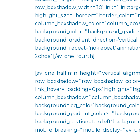
row_boxshadow_width=’10‘ link=“ linktarge
highlight_size=“ border=“ border_color=
column_boxshadow_color=“ column_boxs
background_color=“ background_gradien
background_gradient_direction=’vertical‘ 
background_repeat=’no-repeat‘ animation
2chqa‘][/av_one_fourth]
[av_one_half min_height=“ vertical_align
row_boxshadow=“ row_boxshadow_color=“ 
link_hover=“ padding=’0px‘ highlight=“ hig
column_boxshadow=“ column_boxshadow
background=’bg_color‘ background_color
background_gradient_color2=“ background_
background_position=’top left‘ backgrou
mobile_breaking=“ mobile_display=“ av_uid