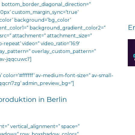
 bottom_border_diagonal_direction=“
0px‘ custom_margin_sync=’true‘
color‘ background=’bg_color‘
E
nt_color1=“ background_gradient_color2=“
 src=“ attachment=“ attachment_size=“
o-repeat‘ video=“ video_ratio=’16:9′
rlay_pattern=“ overlay_custom_pattern=“
av-jqqcuwc1′]
‘ color=’#ffffff‘ av-medium-font-size=“ av-small-
v-jqqcn7zg‘ admin_preview_bg=“]
produktion in Berlin
ht=“ vertical_alignment=“ space=“
hadow=“ row_boxshadow_color=“