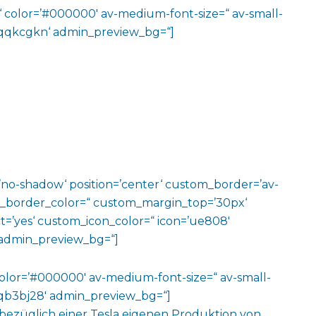
m‘ color=’#000000′ av-medium-font-size=“ av-small-
v-jqqkcgkn‘ admin_preview_bg=“]
w=’no-shadow‘ position=’center‘ custom_border=’av-
m_border_color=“ custom_margin_top=’30px‘
=’yes‘ custom_icon_color=“ icon=’ue808′
‘ admin_preview_bg=“]
color=’#000000′ av-medium-font-size=“ av-small-
v-jqb3bj28′ admin_preview_bg=“]
 bezüglich einer Tesla eigenen Produktion von