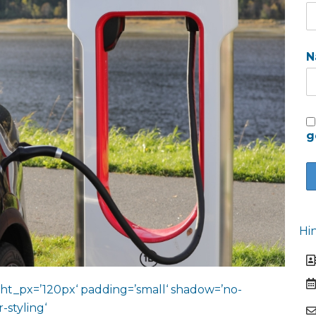
N
g
Hi
ht_px=’120px‘ padding=’small‘ shadow=’no-
-styling‘