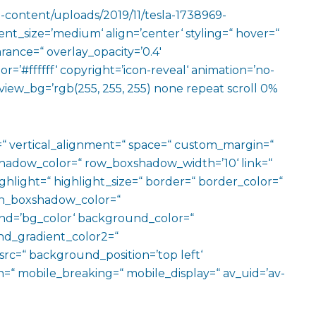
p-content/uploads/2019/11/tesla-1738969-
t_size=’medium‘ align=’center‘ styling=“ hover=“
arance=“ overlay_opacity=’0.4′
=’#ffffff‘ copyright=’icon-reveal‘ animation=’no-
view_bg=’rgb(255, 255, 255) none repeat scroll 0%
=“ vertical_alignment=“ space=“ custom_margin=“
adow_color=“ row_boxshadow_width=’10‘ link=“
ighlight=“ highlight_size=“ border=“ border_color=“
n_boxshadow_color=“
d=’bg_color‘ background_color=“
d_gradient_color2=“
src=“ background_position=’top left‘
=“ mobile_breaking=“ mobile_display=“ av_uid=’av-