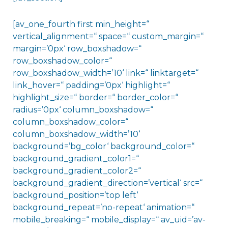
[av_one_fourth first min_height=“
vertical_alignment=“ space=“ custom_margin=“
margin=’0px‘ row_boxshadow=“
row_boxshadow_color=“
row_boxshadow_width=’10‘ link=“ linktarget=“
link_hover=“ padding=’0px‘ highlight=“
highlight_size=“ border=“ border_color=“
radius=’0px‘ column_boxshadow=“
column_boxshadow_color=“
column_boxshadow_width=’10‘
background=’bg_color‘ background_color=“
background_gradient_color1=“
background_gradient_color2=“
background_gradient_direction=’vertical‘ src=“
background_position=’top left‘
background_repeat=’no-repeat‘ animation=“
mobile_breaking=“ mobile_display=“ av_uid=’av-