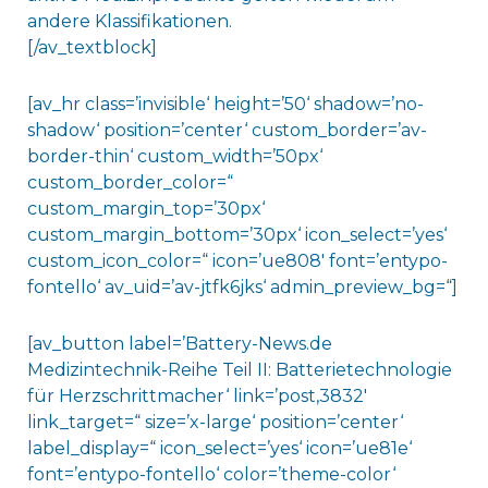
andere Klassifikationen.
[/av_textblock]
[av_hr class=’invisible‘ height=’50‘ shadow=’no-
shadow‘ position=’center‘ custom_border=’av-
border-thin‘ custom_width=’50px‘
custom_border_color=“
custom_margin_top=’30px‘
custom_margin_bottom=’30px‘ icon_select=’yes‘
custom_icon_color=“ icon=’ue808′ font=’entypo-
fontello‘ av_uid=’av-jtfk6jks‘ admin_preview_bg=“]
[av_button label=’Battery-News.de
Medizintechnik-Reihe Teil II: Batterietechnologie
für Herzschrittmacher‘ link=’post,3832′
link_target=“ size=’x-large‘ position=’center‘
label_display=“ icon_select=’yes‘ icon=’ue81e‘
font=’entypo-fontello‘ color=’theme-color‘