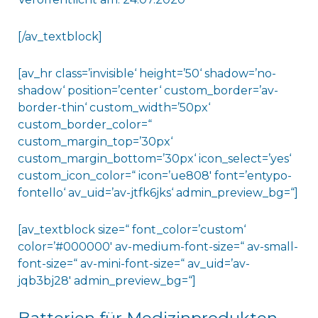
[/av_textblock]
[av_hr class=’invisible‘ height=’50‘ shadow=’no-
shadow‘ position=’center‘ custom_border=’av-
border-thin‘ custom_width=’50px‘
custom_border_color=“
custom_margin_top=’30px‘
custom_margin_bottom=’30px‘ icon_select=’yes‘
custom_icon_color=“ icon=’ue808′ font=’entypo-
fontello‘ av_uid=’av-jtfk6jks‘ admin_preview_bg=“]
[av_textblock size=“ font_color=’custom‘
color=’#000000′ av-medium-font-size=“ av-small-
font-size=“ av-mini-font-size=“ av_uid=’av-
jqb3bj28′ admin_preview_bg=“]