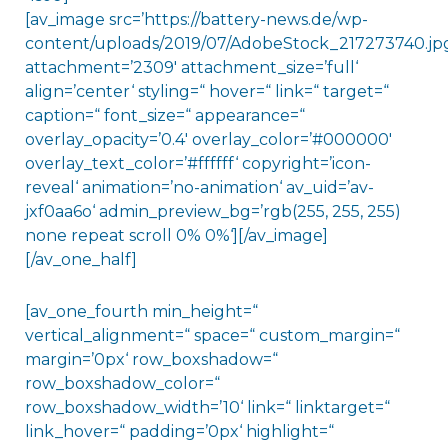
[av_image src=’https://battery-news.de/wp-
content/uploads/2019/07/AdobeStock_217273740.jpg
attachment=’2309′ attachment_size=’full‘
align=’center‘ styling=“ hover=“ link=“ target=“
caption=“ font_size=“ appearance=“
overlay_opacity=’0.4′ overlay_color=’#000000′
overlay_text_color=’#ffffff‘ copyright=’icon-
reveal‘ animation=’no-animation‘ av_uid=’av-
jxf0aa6o‘ admin_preview_bg=’rgb(255, 255, 255)
none repeat scroll 0% 0%‘][/av_image]
[/av_one_half]
[av_one_fourth min_height=“
vertical_alignment=“ space=“ custom_margin=“
margin=’0px‘ row_boxshadow=“
row_boxshadow_color=“
row_boxshadow_width=’10‘ link=“ linktarget=“
link_hover=“ padding=’0px‘ highlight=“