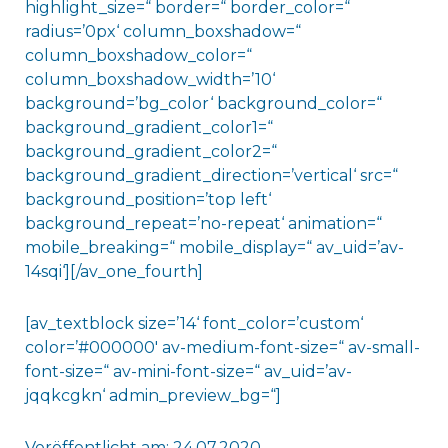
highlight_size=“ border=“ border_color=“
radius=’0px‘ column_boxshadow=“
column_boxshadow_color=“
column_boxshadow_width=’10‘
background=’bg_color‘ background_color=“
background_gradient_color1=“
background_gradient_color2=“
background_gradient_direction=’vertical‘ src=“
background_position=’top left‘
background_repeat=’no-repeat‘ animation=“
mobile_breaking=“ mobile_display=“ av_uid=’av-
14sqi‘][/av_one_fourth]
[av_textblock size=’14‘ font_color=’custom‘
color=’#000000′ av-medium-font-size=“ av-small-
font-size=“ av-mini-font-size=“ av_uid=’av-
jqqkcgkn‘ admin_preview_bg=“]
Veröffentlicht am: 24.07.2020