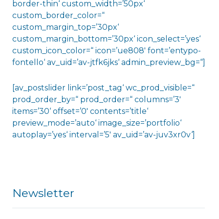
border-thin‘ custom_width=’50px‘
custom_border_color=“
custom_margin_top=’30px‘
custom_margin_bottom=’30px‘ icon_select=’yes‘
custom_icon_color=“ icon=’ue808′ font=’entypo-
fontello‘ av_uid=’av-jtfk6jks‘ admin_preview_bg=“]
[av_postslider link=’post_tag‘ wc_prod_visible=“
prod_order_by=“ prod_order=“ columns=’3′
items=’30‘ offset=’0′ contents=’title‘
preview_mode=’auto‘ image_size=’portfolio‘
autoplay=’yes‘ interval=’5′ av_uid=’av-juv3xr0v‘]
Newsletter