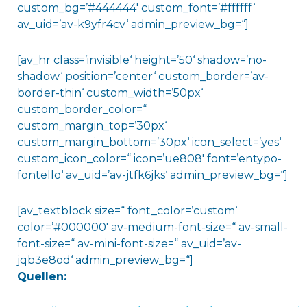
custom_bg=’#444444′ custom_font=’#ffffff‘
av_uid=’av-k9yfr4cv‘ admin_preview_bg=“]
[av_hr class=’invisible‘ height=’50‘ shadow=’no-
shadow‘ position=’center‘ custom_border=’av-
border-thin‘ custom_width=’50px‘
custom_border_color=“
custom_margin_top=’30px‘
custom_margin_bottom=’30px‘ icon_select=’yes‘
custom_icon_color=“ icon=’ue808′ font=’entypo-
fontello‘ av_uid=’av-jtfk6jks‘ admin_preview_bg=“]
[av_textblock size=“ font_color=’custom‘
color=’#000000′ av-medium-font-size=“ av-small-
font-size=“ av-mini-font-size=“ av_uid=’av-
jqb3e8od‘ admin_preview_bg=“]
Quellen: