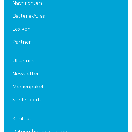
Nachrichten
e
t
d
e
Batterie-Atlas
i
r
n
Lexikon
Partner
Über uns
Newsletter
Medienpaket
Stellenportal
Kontakt
Datenschutzerklärung