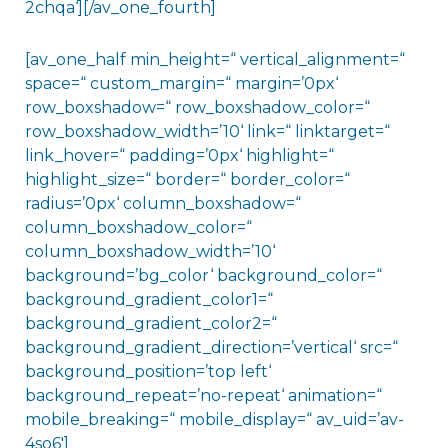
2chqa‘][/av_one_fourth]
[av_one_half min_height=“ vertical_alignment=“
space=“ custom_margin=“ margin=’0px‘
row_boxshadow=“ row_boxshadow_color=“
row_boxshadow_width=’10‘ link=“ linktarget=“
link_hover=“ padding=’0px‘ highlight=“
highlight_size=“ border=“ border_color=“
radius=’0px‘ column_boxshadow=“
column_boxshadow_color=“
column_boxshadow_width=’10‘
background=’bg_color‘ background_color=“
background_gradient_color1=“
background_gradient_color2=“
background_gradient_direction=’vertical‘ src=“
background_position=’top left‘
background_repeat=’no-repeat‘ animation=“
mobile_breaking=“ mobile_display=“ av_uid=’av-
4so6′]