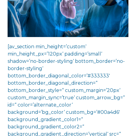
[av_section min_height=’custom‘
min_height_px=’120px‘ padding=’small‘
shadow=’no-border-styling‘ bottom_border=’no-
border-styling‘
bottom_border_diagonal_color=’#333333′
bottom_border_diagonal_direction=“
bottom_border_style=“ custom_margin=’20px‘
custom_margin_sync=’true‘ custom_arrow_bg=“
id=“ color=’alternate_color‘
background=’bg_color‘ custom_bg=’#00a4d6′
background_gradient_color1=“
background_gradient_color2=“
background_gradient_direction=’vertical‘ src=“