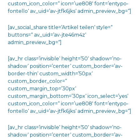
custom_icon_color=“ icon=’ue808′ font=’entypo-
fontello‘ av_uid=’av-jtfk6jks‘ admin_preview_bg=“]
[av_social_share title=’Artikel teilen‘ style=“
buttons=“ av_uid=’av-jte46m4z‘
admin_preview_bg=“]
[av_hr class=’invisible‘ height=’50‘ shadow=’no-
shadow‘ position=’center‘ custom_border=’av-
border-thin‘ custom_width=’50px‘
custom_border_color=“
custom_margin_top=’30px‘
custom_margin_bottom=’30px‘ icon_select=’yes‘
custom_icon_color=“ icon=’ue808′ font=’entypo-
fontello‘ av_uid=’av-jtfk6jks‘ admin_preview_bg=“]
[av_hr class=’invisible‘ height=’50‘ shadow=’no-
shadow‘ position=’center‘ custom_border=’av-