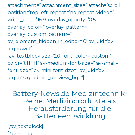
attachment=“ attachment_size=“ attach=’scroll‘
position=’top left‘ repeat=’no-repeat‘ video=“
video_ratio=’16:9′ overlay_opacity=’0.5′
overlay_color=“ overlay_pattern=“
overlay_custom_pattern=“
av_element_hidden_in_editor=’0′ av_uid=’av-
jqqcuwc1′]
[av_textblock size=’20‘ font_color=’custom‘
color=’#ffffff‘ av-medium-font-size=“ av-small-
font-size=“ av-mini-font-size=“ av_uid=’av-
jqqcn7zg‘ admin_preview_bg=“]
Battery-News.de Medizintechnik-
Reihe: Medizinprodukte als
Herausforderung für die
Batterieentwicklung
[/av_textblock]
[/av_section]