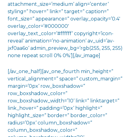
attachment_size=’medium‘ align=’center‘
styling=“ hover=“ link=“ target=“ caption=“
font_size=“ appearance=“ overlay_opacity=’0.4′
overlay_color=’#000000′
overlay_text_color=’#ffffff‘ copyright=’icon-
reveal‘ animation=’no-animation‘ av_uid=’av-
jxf0aa6o‘ admin_preview_bg=’rgb(255, 255, 255)
none repeat scroll 0% 0%‘][/av_image]
[/av_one_half][av_one_fourth min_height=“
vertical_alignment=“ space=“ custom_margin=“
margin=’0px‘ row_boxshadow=“
row_boxshadow_color=“
row_boxshadow_width=’10‘ link=“ linktarget=“
link_hover=“ padding=’0px‘ highlight=“
highlight_size=“ border=“ border_color=“
radius=’0px‘ column_boxshadow=“
column_boxshadow_color=“