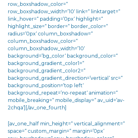
row_boxshadow_color=“
row_boxshadow_width=’10‘ link=“ linktarget=“
link_hover=“ padding=’0px‘ highlight=“
highlight_size=“ border=“ border_color=“
radius=’0px‘ column_boxshadow=“
column_boxshadow_color=“
column_boxshadow_width=’10‘
background=’bg_color‘ background_color=“
background_gradient_color1=“
background_gradient_color2=“
background_gradient_direction=’vertical‘ src=“
background_position=’top left‘
background_repeat=’no-repeat‘ animation=“
mobile_breaking=“ mobile_display=“ av_uid=’av-
2chqa‘][/av_one_fourth]
[av_one_half min_height=“ vertical_alignment=“
space=“ custom_margin=“ margin=’0px‘