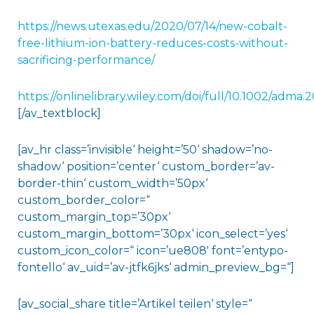
https://news.utexas.edu/2020/07/14/new-cobalt-
free-lithium-ion-battery-reduces-costs-without-
sacrificing-performance/
https://onlinelibrary.wiley.com/doi/full/10.1002/adma
[/av_textblock]
[av_hr class=’invisible‘ height=’50‘ shadow=’no-
shadow‘ position=’center‘ custom_border=’av-
border-thin‘ custom_width=’50px‘
custom_border_color=“
custom_margin_top=’30px‘
custom_margin_bottom=’30px‘ icon_select=’yes‘
custom_icon_color=“ icon=’ue808′ font=’entypo-
fontello‘ av_uid=’av-jtfk6jks‘ admin_preview_bg=“]
[av_social_share title=’Artikel teilen‘ style=“