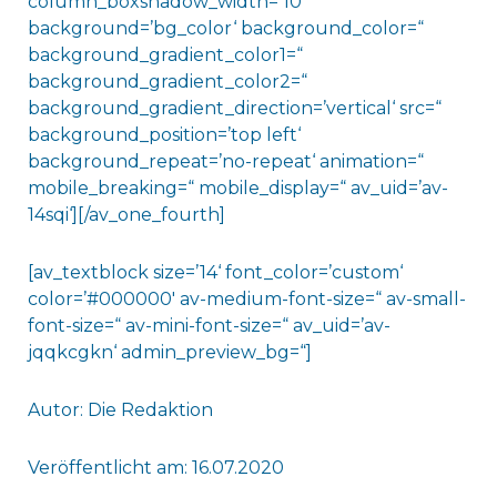
column_boxshadow_width=’10‘
background=’bg_color‘ background_color=“
background_gradient_color1=“
background_gradient_color2=“
background_gradient_direction=’vertical‘ src=“
background_position=’top left‘
background_repeat=’no-repeat‘ animation=“
mobile_breaking=“ mobile_display=“ av_uid=’av-
14sqi‘][/av_one_fourth]
[av_textblock size=’14‘ font_color=’custom‘
color=’#000000′ av-medium-font-size=“ av-small-
font-size=“ av-mini-font-size=“ av_uid=’av-
jqqkcgkn‘ admin_preview_bg=“]
Autor: Die Redaktion
Veröffentlicht am: 16.07.2020