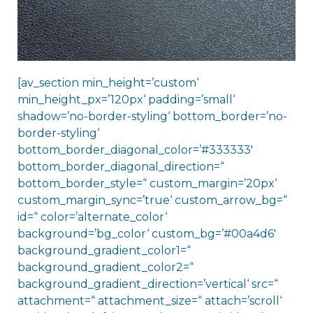
[av_section min_height=’custom‘
min_height_px=’120px‘ padding=’small‘
shadow=’no-border-styling‘ bottom_border=’no-
border-styling‘
bottom_border_diagonal_color=’#333333′
bottom_border_diagonal_direction=“
bottom_border_style=“ custom_margin=’20px‘
custom_margin_sync=’true‘ custom_arrow_bg=“
id=“ color=’alternate_color‘
background=’bg_color‘ custom_bg=’#00a4d6′
background_gradient_color1=“
background_gradient_color2=“
background_gradient_direction=’vertical‘ src=“
attachment=“ attachment_size=“ attach=’scroll‘