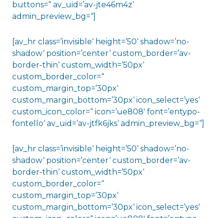
buttons=“ av_uid=’av-jte46m4z‘
admin_preview_bg=“]
[av_hr class=’invisible‘ height=’50‘ shadow=’no-
shadow‘ position=’center‘ custom_border=’av-
border-thin‘ custom_width=’50px‘
custom_border_color=“
custom_margin_top=’30px‘
custom_margin_bottom=’30px‘ icon_select=’yes‘
custom_icon_color=“ icon=’ue808′ font=’entypo-
fontello‘ av_uid=’av-jtfk6jks‘ admin_preview_bg=“]
[av_hr class=’invisible‘ height=’50‘ shadow=’no-
shadow‘ position=’center‘ custom_border=’av-
border-thin‘ custom_width=’50px‘
custom_border_color=“
custom_margin_top=’30px‘
custom_margin_bottom=’30px‘ icon_select=’yes‘