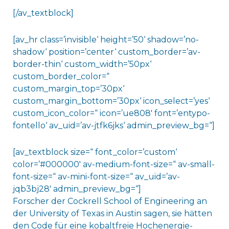
[/av_textblock]
[av_hr class=’invisible‘ height=’50‘ shadow=’no-
shadow‘ position=’center‘ custom_border=’av-
border-thin‘ custom_width=’50px‘
custom_border_color=“
custom_margin_top=’30px‘
custom_margin_bottom=’30px‘ icon_select=’yes‘
custom_icon_color=“ icon=’ue808′ font=’entypo-
fontello‘ av_uid=’av-jtfk6jks‘ admin_preview_bg=“]
[av_textblock size=“ font_color=’custom‘
color=’#000000′ av-medium-font-size=“ av-small-
font-size=“ av-mini-font-size=“ av_uid=’av-
jqb3bj28′ admin_preview_bg=“]
Forscher der Cockrell School of Engineering an
der University of Texas in Austin sagen, sie hätten
den Code für eine kobaltfreie Hochenergie-