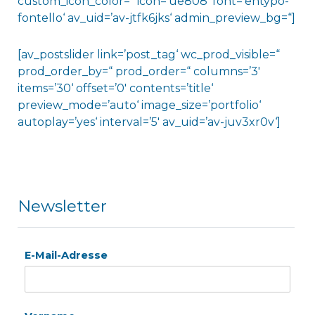
custom_icon_color=“ icon=’ue808′ font=’entypo-
fontello‘ av_uid=’av-jtfk6jks‘ admin_preview_bg=“]
[av_postslider link=’post_tag‘ wc_prod_visible=“
prod_order_by=“ prod_order=“ columns=’3′
items=’30‘ offset=’0′ contents=’title‘
preview_mode=’auto‘ image_size=’portfolio‘
autoplay=’yes‘ interval=’5′ av_uid=’av-juv3xr0v‘]
Newsletter
E-Mail-Adresse