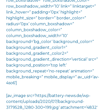
row_boxshadow=“ row_boxshadow_color=“
row_boxshadow_width=’10‘ link=“ linktarget=“
link_hover=“ padding=’0px‘ highlight=“
highlight_size=“ border=“ border_color=“
radius=’0px‘ column_boxshadow=“
column_boxshadow_color=“
column_boxshadow_width=’10‘
background=’bg_color‘ background_color=“
background_gradient_color1=“
background_gradient_color2=“
background_gradient_direction=’vertical‘ src=“
background_position=’top left‘
background_repeat=’no-repeat‘ animation=“
mobile_breaking=“ mobile_display=“ av_uid=’av-
4so6′]
[av_image src=’https://battery-news.de/wp-
content/uploads/2020/07/background-
3179528_1280-300×199.jpg‘ attachment=’4832′