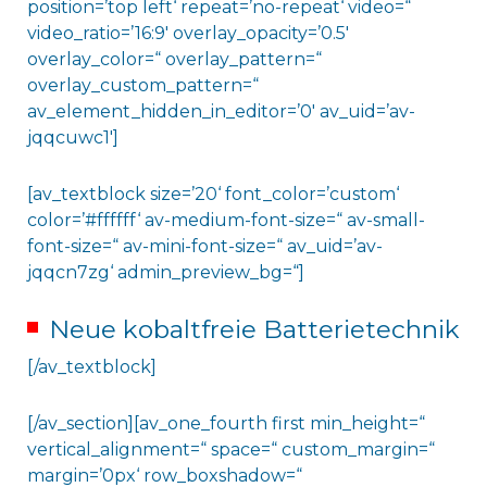
position=’top left‘ repeat=’no-repeat‘ video=“
video_ratio=’16:9′ overlay_opacity=’0.5′
overlay_color=“ overlay_pattern=“
overlay_custom_pattern=“
av_element_hidden_in_editor=’0′ av_uid=’av-
jqqcuwc1′]
[av_textblock size=’20‘ font_color=’custom‘
color=’#ffffff‘ av-medium-font-size=“ av-small-
font-size=“ av-mini-font-size=“ av_uid=’av-
jqqcn7zg‘ admin_preview_bg=“]
Neue kobaltfreie Batterietechnik
[/av_textblock]
[/av_section][av_one_fourth first min_height=“
vertical_alignment=“ space=“ custom_margin=“
margin=’0px‘ row_boxshadow=“