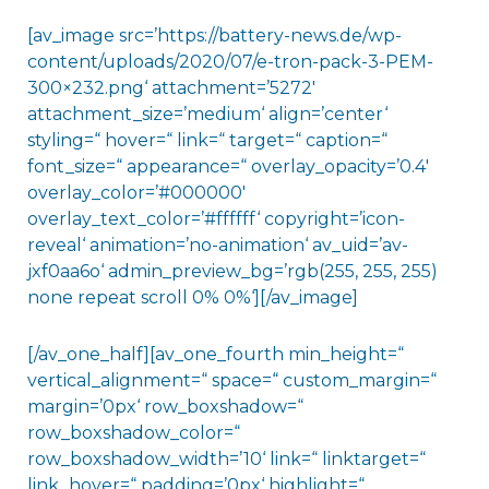
[av_image src=’https://battery-news.de/wp-
content/uploads/2020/07/e-tron-pack-3-PEM-
300×232.png‘ attachment=’5272′
attachment_size=’medium‘ align=’center‘
styling=“ hover=“ link=“ target=“ caption=“
font_size=“ appearance=“ overlay_opacity=’0.4′
overlay_color=’#000000′
overlay_text_color=’#ffffff‘ copyright=’icon-
reveal‘ animation=’no-animation‘ av_uid=’av-
jxf0aa6o‘ admin_preview_bg=’rgb(255, 255, 255)
none repeat scroll 0% 0%‘][/av_image]
[/av_one_half][av_one_fourth min_height=“
vertical_alignment=“ space=“ custom_margin=“
margin=’0px‘ row_boxshadow=“
row_boxshadow_color=“
row_boxshadow_width=’10‘ link=“ linktarget=“
link_hover=“ padding=’0px‘ highlight=“