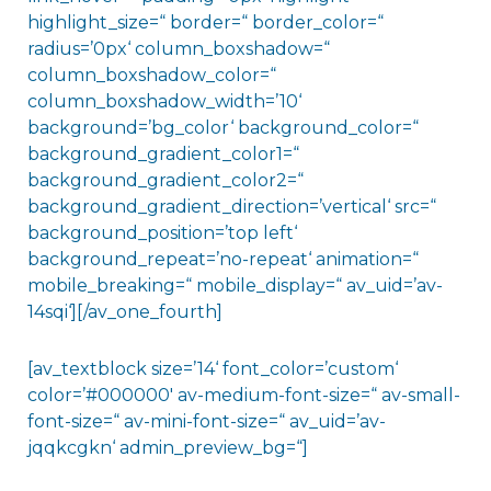
highlight_size=“ border=“ border_color=“
radius=’0px‘ column_boxshadow=“
column_boxshadow_color=“
column_boxshadow_width=’10‘
background=’bg_color‘ background_color=“
background_gradient_color1=“
background_gradient_color2=“
background_gradient_direction=’vertical‘ src=“
background_position=’top left‘
background_repeat=’no-repeat‘ animation=“
mobile_breaking=“ mobile_display=“ av_uid=’av-
14sqi‘][/av_one_fourth]
[av_textblock size=’14‘ font_color=’custom‘
color=’#000000′ av-medium-font-size=“ av-small-
font-size=“ av-mini-font-size=“ av_uid=’av-
jqqkcgkn‘ admin_preview_bg=“]