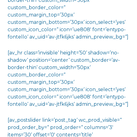
border-thin‘ custom_width=’50px‘
custom_border_color=“
custom_margin_top=’30px‘
custom_margin_bottom=’30px‘ icon_select=’yes‘
custom_icon_color=“ icon=’ue808′ font=’entypo-
fontello‘ av_uid=’av-jtfk6jks‘ admin_preview_bg=“]
[av_hr class=’invisible‘ height=’50‘ shadow=’no-
shadow‘ position=’center‘ custom_border=’av-
border-thin‘ custom_width=’50px‘
custom_border_color=“
custom_margin_top=’30px‘
custom_margin_bottom=’30px‘ icon_select=’yes‘
custom_icon_color=“ icon=’ue808′ font=’entypo-
fontello‘ av_uid=’av-jtfk6jks‘ admin_preview_bg=“]
[av_postslider link=’post_tag‘ wc_prod_visible=“
prod_order_by=“ prod_order=“ columns=’3′
items=’30‘ offset=’0′ contents=’title‘