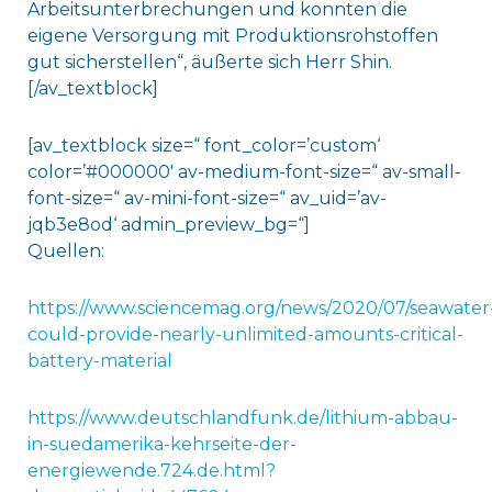
Arbeitsunterbrechungen und konnten die
eigene Versorgung mit Produktionsrohstoffen
gut sicherstellen“, äußerte sich Herr Shin.
[/av_textblock]
[av_textblock size=“ font_color=’custom‘
color=’#000000′ av-medium-font-size=“ av-small-
font-size=“ av-mini-font-size=“ av_uid=’av-
jqb3e8od‘ admin_preview_bg=“]
Quellen:
https://www.sciencemag.org/news/2020/07/seawater
could-provide-nearly-unlimited-amounts-critical-
battery-material
https://www.deutschlandfunk.de/lithium-abbau-
in-suedamerika-kehrseite-der-
energiewende.724.de.html?