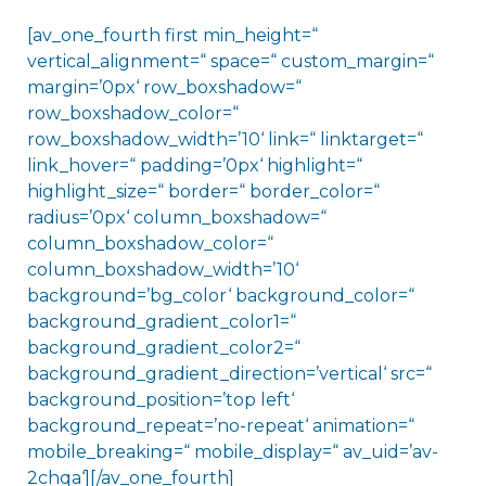
[av_one_fourth first min_height=“
vertical_alignment=“ space=“ custom_margin=“
margin=’0px‘ row_boxshadow=“
row_boxshadow_color=“
row_boxshadow_width=’10‘ link=“ linktarget=“
link_hover=“ padding=’0px‘ highlight=“
highlight_size=“ border=“ border_color=“
radius=’0px‘ column_boxshadow=“
column_boxshadow_color=“
column_boxshadow_width=’10‘
background=’bg_color‘ background_color=“
background_gradient_color1=“
background_gradient_color2=“
background_gradient_direction=’vertical‘ src=“
background_position=’top left‘
background_repeat=’no-repeat‘ animation=“
mobile_breaking=“ mobile_display=“ av_uid=’av-
2chqa‘][/av_one_fourth]