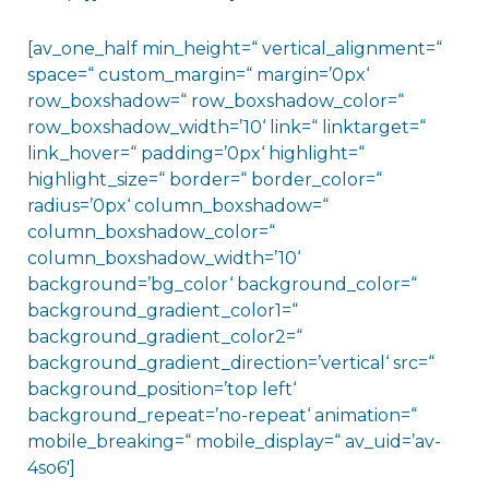
[av_one_half min_height=“ vertical_alignment=“
space=“ custom_margin=“ margin=’0px‘
row_boxshadow=“ row_boxshadow_color=“
row_boxshadow_width=’10‘ link=“ linktarget=“
link_hover=“ padding=’0px‘ highlight=“
highlight_size=“ border=“ border_color=“
radius=’0px‘ column_boxshadow=“
column_boxshadow_color=“
column_boxshadow_width=’10‘
background=’bg_color‘ background_color=“
background_gradient_color1=“
background_gradient_color2=“
background_gradient_direction=’vertical‘ src=“
background_position=’top left‘
background_repeat=’no-repeat‘ animation=“
mobile_breaking=“ mobile_display=“ av_uid=’av-
4so6′]