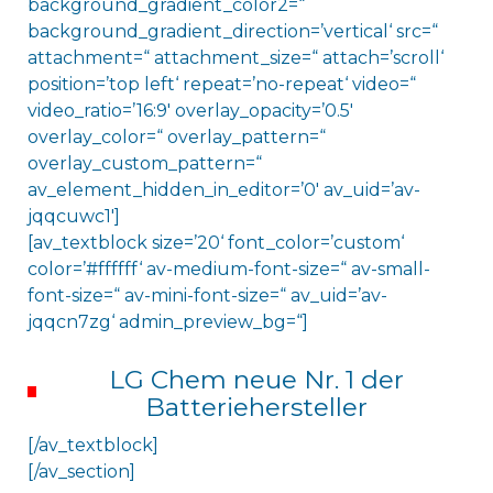
background_gradient_color2=“
background_gradient_direction=’vertical‘ src=“
attachment=“ attachment_size=“ attach=’scroll‘
position=’top left‘ repeat=’no-repeat‘ video=“
video_ratio=’16:9′ overlay_opacity=’0.5′
overlay_color=“ overlay_pattern=“
overlay_custom_pattern=“
av_element_hidden_in_editor=’0′ av_uid=’av-
jqqcuwc1′]
[av_textblock size=’20‘ font_color=’custom‘
color=’#ffffff‘ av-medium-font-size=“ av-small-
font-size=“ av-mini-font-size=“ av_uid=’av-
jqqcn7zg‘ admin_preview_bg=“]
LG Chem neue Nr. 1 der
Batteriehersteller
[/av_textblock]
[/av_section]