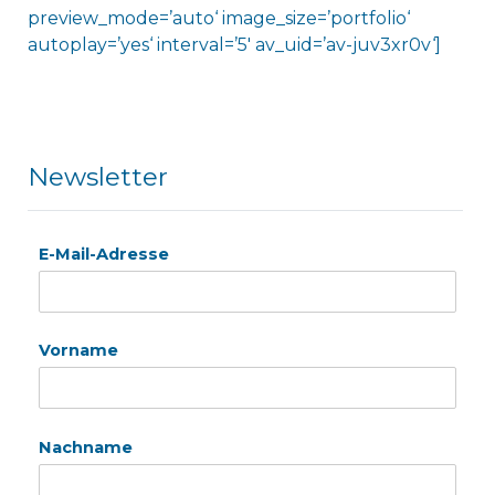
preview_mode=’auto‘ image_size=’portfolio‘
autoplay=’yes‘ interval=’5′ av_uid=’av-juv3xr0v‘]
Newsletter
E-Mail-Adresse
Vorname
Nachname