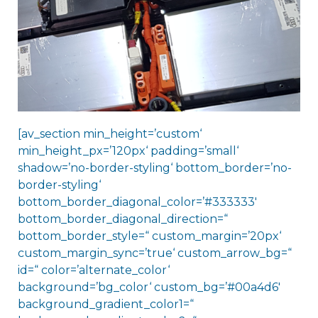
[av_section min_height=’custom‘
min_height_px=’120px‘ padding=’small‘
shadow=’no-border-styling‘ bottom_border=’no-
border-styling‘
bottom_border_diagonal_color=’#333333′
bottom_border_diagonal_direction=“
bottom_border_style=“ custom_margin=’20px‘
custom_margin_sync=’true‘ custom_arrow_bg=“
id=“ color=’alternate_color‘
background=’bg_color‘ custom_bg=’#00a4d6′
background_gradient_color1=“