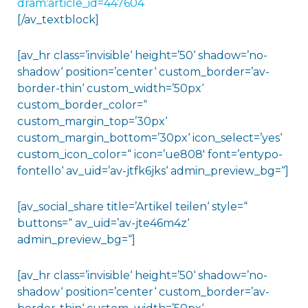
dram:article_id=447604
[/av_textblock]
[av_hr class=’invisible‘ height=’50‘ shadow=’no-
shadow‘ position=’center‘ custom_border=’av-
border-thin‘ custom_width=’50px‘
custom_border_color=“
custom_margin_top=’30px‘
custom_margin_bottom=’30px‘ icon_select=’yes‘
custom_icon_color=“ icon=’ue808′ font=’entypo-
fontello‘ av_uid=’av-jtfk6jks‘ admin_preview_bg=“]
[av_social_share title=’Artikel teilen‘ style=“
buttons=“ av_uid=’av-jte46m4z‘
admin_preview_bg=“]
[av_hr class=’invisible‘ height=’50‘ shadow=’no-
shadow‘ position=’center‘ custom_border=’av-