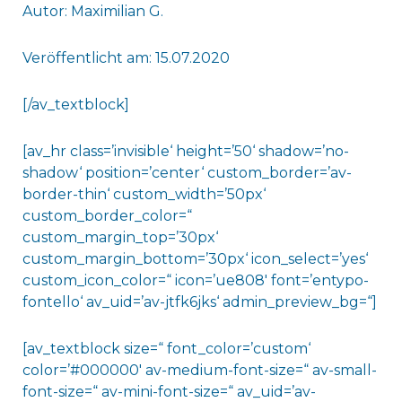
Autor: Maximilian G.
Veröffentlicht am: 15.07.2020
[/av_textblock]
[av_hr class=’invisible‘ height=’50‘ shadow=’no-
shadow‘ position=’center‘ custom_border=’av-
border-thin‘ custom_width=’50px‘
custom_border_color=“
custom_margin_top=’30px‘
custom_margin_bottom=’30px‘ icon_select=’yes‘
custom_icon_color=“ icon=’ue808′ font=’entypo-
fontello‘ av_uid=’av-jtfk6jks‘ admin_preview_bg=“]
[av_textblock size=“ font_color=’custom‘
color=’#000000′ av-medium-font-size=“ av-small-
font-size=“ av-mini-font-size=“ av_uid=’av-