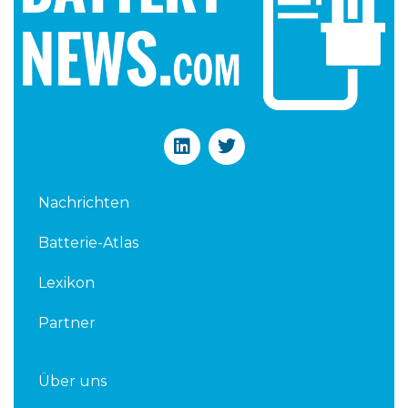
L
T
i
w
n
i
k
t
Nachrichten
e
t
d
e
Batterie-Atlas
i
r
n
Lexikon
Partner
Über uns