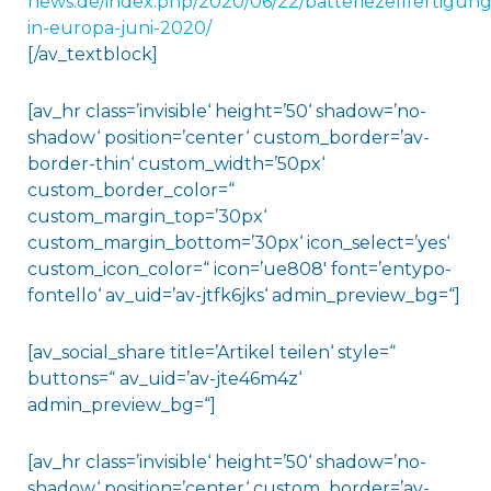
news.de/index.php/2020/06/22/batteriezellfertigung
in-europa-juni-2020/
[/av_textblock]
[av_hr class=’invisible‘ height=’50‘ shadow=’no-
shadow‘ position=’center‘ custom_border=’av-
border-thin‘ custom_width=’50px‘
custom_border_color=“
custom_margin_top=’30px‘
custom_margin_bottom=’30px‘ icon_select=’yes‘
custom_icon_color=“ icon=’ue808′ font=’entypo-
fontello‘ av_uid=’av-jtfk6jks‘ admin_preview_bg=“]
[av_social_share title=’Artikel teilen‘ style=“
buttons=“ av_uid=’av-jte46m4z‘
admin_preview_bg=“]
[av_hr class=’invisible‘ height=’50‘ shadow=’no-
shadow‘ position=’center‘ custom_border=’av-