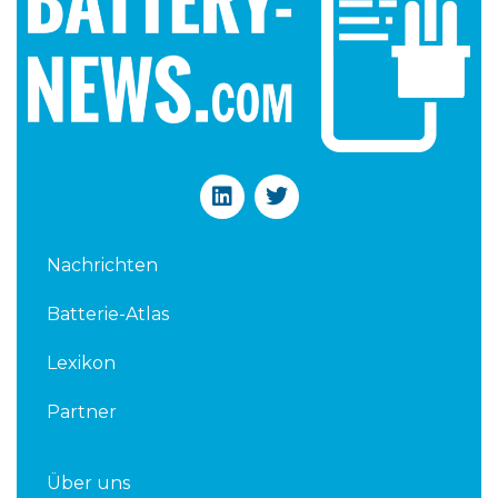
L
T
i
w
n
i
k
t
Nachrichten
e
t
d
e
Batterie-Atlas
i
r
n
Lexikon
Partner
Über uns