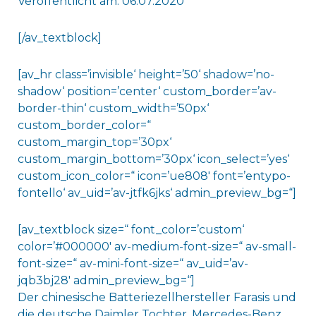
Veröffentlicht am: 06.07.2020
[/av_textblock]
[av_hr class=’invisible‘ height=’50‘ shadow=’no-
shadow‘ position=’center‘ custom_border=’av-
border-thin‘ custom_width=’50px‘
custom_border_color=“
custom_margin_top=’30px‘
custom_margin_bottom=’30px‘ icon_select=’yes‘
custom_icon_color=“ icon=’ue808′ font=’entypo-
fontello‘ av_uid=’av-jtfk6jks‘ admin_preview_bg=“]
[av_textblock size=“ font_color=’custom‘
color=’#000000′ av-medium-font-size=“ av-small-
font-size=“ av-mini-font-size=“ av_uid=’av-
jqb3bj28′ admin_preview_bg=“]
Der chinesische Batteriezellhersteller Farasis und
die deutsche Daimler Tochter, Mercedes-Benz,