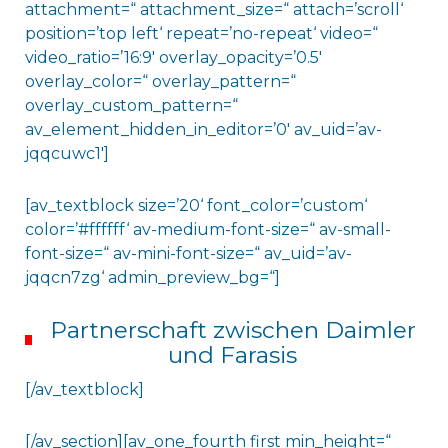
attachment=“ attachment_size=“ attach=’scroll‘
position=’top left‘ repeat=’no-repeat‘ video=“
video_ratio=’16:9′ overlay_opacity=’0.5′
overlay_color=“ overlay_pattern=“
overlay_custom_pattern=“
av_element_hidden_in_editor=’0′ av_uid=’av-
jqqcuwc1′]
[av_textblock size=’20‘ font_color=’custom‘
color=’#ffffff‘ av-medium-font-size=“ av-small-
font-size=“ av-mini-font-size=“ av_uid=’av-
jqqcn7zg‘ admin_preview_bg=“]
Partnerschaft zwischen Daimler
und Farasis
[/av_textblock]
[/av_section][av_one_fourth first min_height=“