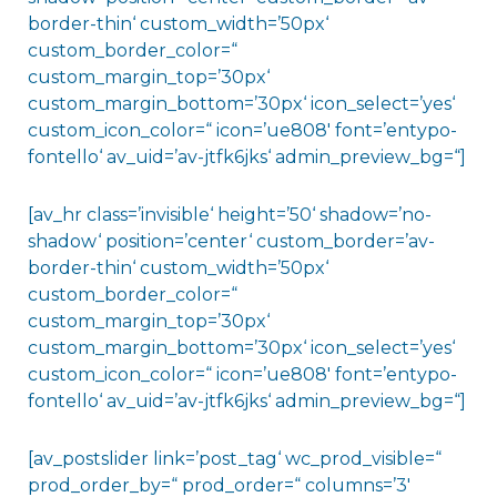
border-thin‘ custom_width=’50px‘
custom_border_color=“
custom_margin_top=’30px‘
custom_margin_bottom=’30px‘ icon_select=’yes‘
custom_icon_color=“ icon=’ue808′ font=’entypo-
fontello‘ av_uid=’av-jtfk6jks‘ admin_preview_bg=“]
[av_hr class=’invisible‘ height=’50‘ shadow=’no-
shadow‘ position=’center‘ custom_border=’av-
border-thin‘ custom_width=’50px‘
custom_border_color=“
custom_margin_top=’30px‘
custom_margin_bottom=’30px‘ icon_select=’yes‘
custom_icon_color=“ icon=’ue808′ font=’entypo-
fontello‘ av_uid=’av-jtfk6jks‘ admin_preview_bg=“]
[av_postslider link=’post_tag‘ wc_prod_visible=“
prod_order_by=“ prod_order=“ columns=’3′