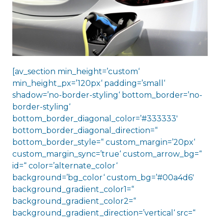
[av_section min_height=’custom‘
min_height_px=’120px‘ padding=’small‘
shadow=’no-border-styling‘ bottom_border=’no-
border-styling‘
bottom_border_diagonal_color=’#333333′
bottom_border_diagonal_direction=“
bottom_border_style=“ custom_margin=’20px‘
custom_margin_sync=’true‘ custom_arrow_bg=“
id=“ color=’alternate_color‘
background=’bg_color‘ custom_bg=’#00a4d6′
background_gradient_color1=“
background_gradient_color2=“
background_gradient_direction=’vertical‘ src=“