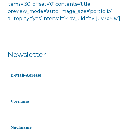
items=’30‘ offset=’0′ contents=’title‘
preview_mode=’auto‘ image_size=’portfolio‘
autoplay=’yes‘ interval=’5′ av_uid=’av-juv3xr0v‘]
Newsletter
E-Mail-Adresse
Vorname
Nachname