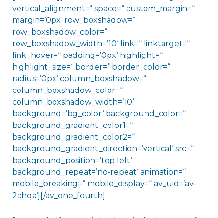
vertical_alignment=“ space=“ custom_margin=“
margin=’0px‘ row_boxshadow=“
row_boxshadow_color=“
row_boxshadow_width=’10‘ link=“ linktarget=“
link_hover=“ padding=’0px‘ highlight=“
highlight_size=“ border=“ border_color=“
radius=’0px‘ column_boxshadow=“
column_boxshadow_color=“
column_boxshadow_width=’10‘
background=’bg_color‘ background_color=“
background_gradient_color1=“
background_gradient_color2=“
background_gradient_direction=’vertical‘ src=“
background_position=’top left‘
background_repeat=’no-repeat‘ animation=“
mobile_breaking=“ mobile_display=“ av_uid=’av-
2chqa‘][/av_one_fourth]