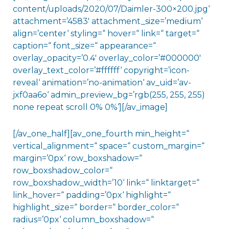
content/uploads/2020/07/Daimler-300×200.jpg‘
attachment=’4583′ attachment_size=’medium‘
align=’center‘ styling=“ hover=“ link=“ target=“
caption=“ font_size=“ appearance=“
overlay_opacity=’0.4′ overlay_color=’#000000′
overlay_text_color=’#ffffff‘ copyright=’icon-
reveal‘ animation=’no-animation‘ av_uid=’av-
jxf0aa6o‘ admin_preview_bg=’rgb(255, 255, 255)
none repeat scroll 0% 0%‘][/av_image]
[/av_one_half][av_one_fourth min_height=“
vertical_alignment=“ space=“ custom_margin=“
margin=’0px‘ row_boxshadow=“
row_boxshadow_color=“
row_boxshadow_width=’10‘ link=“ linktarget=“
link_hover=“ padding=’0px‘ highlight=“
highlight_size=“ border=“ border_color=“
radius=’0px‘ column_boxshadow=“