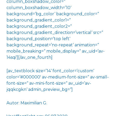
column_boxshadow_color=“
column_boxshadow_width=’10‘
background=’bg_color‘ background_color=“
background_gradient_color1=“
background_gradient_color2=“
background_gradient_direction=’vertical‘ src=“
background_position=’top left‘
background_repeat=’no-repeat‘ animation=“
mobile_breaking=“ mobile_display=“ av_uid=’av-
14sqi‘][/av_one_fourth]
[av_textblock size=’14‘ font_color=’custom‘
color=’#000000′ av-medium-font-size=“ av-small-
font-size=“ av-mini-font-size=“ av_uid=’av-
jqqkcgkn‘ admin_preview_bg=“]
Autor: Maximilian G.