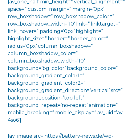
[av_one_half min_height=“ vertical_alignment=“
space=“ custom_margin=“ margin=’0px‘
row_boxshadow=“ row_boxshadow_color=“
row_boxshadow_width=’10‘ link=“ linktarget=“
link_hover=“ padding=’0px‘ highlight=“
highlight_size=“ border=“ border_color=“
radius=’0px‘ column_boxshadow=“
column_boxshadow_color=“
column_boxshadow_width=’10‘
background=’bg_color‘ background_color=“
background_gradient_color1=“
background_gradient_color2=“
background_gradient_direction=’vertical‘ src=“
background_position=’top left‘
background_repeat=’no-repeat‘ animation=“
mobile_breaking=“ mobile_display=“ av_uid=’av-
4so6′]
[av_image src=’https://battery-news.de/wp-