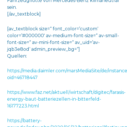
Fahrzeugflotte von Mercedes-Benz klimaneutral
sein.
[/av_textblock]
[av_textblock size=“ font_color=’custom‘
color=’#000000′ av-medium-font-size=“ av-small-
font-size=“ av-mini-font-size=“ av_uid=’av-
jqb3e8od‘ admin_preview_bg=“]
Quellen:
https://media.daimler.com/marsMediaSite/de/instanc
oid=46718447
https://www.faz.net/aktuell/wirtschaft/digitec/farasis-
energy-baut-batteriezellen-in-bitterfeld-
16177223.html
https://battery-