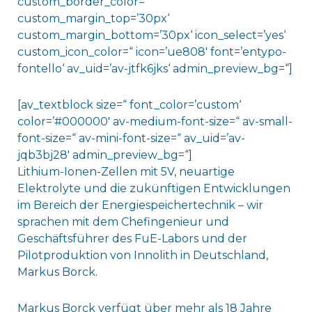
custom_border_color=“
custom_margin_top=’30px‘
custom_margin_bottom=’30px‘ icon_select=’yes‘
custom_icon_color=“ icon=’ue808′ font=’entypo-
fontello‘ av_uid=’av-jtfk6jks‘ admin_preview_bg=“]
[av_textblock size=“ font_color=’custom‘
color=’#000000′ av-medium-font-size=“ av-small-
font-size=“ av-mini-font-size=“ av_uid=’av-
jqb3bj28′ admin_preview_bg=“]
Lithium-Ionen-Zellen mit 5V, neuartige
Elektrolyte und die zukünftigen Entwicklungen
im Bereich der Energiespeichertechnik – wir
sprachen mit dem Chefingenieur und
Geschäftsführer des FuE-Labors und der
Pilotproduktion von Innolith in Deutschland,
Markus Borck.
Markus Borck verfügt über mehr als 18 Jahre