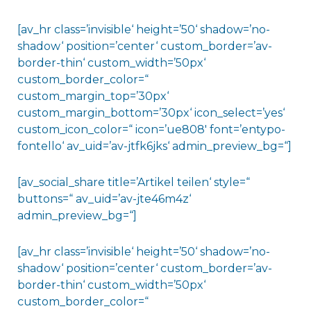
[av_hr class=’invisible‘ height=’50‘ shadow=’no-
shadow‘ position=’center‘ custom_border=’av-
border-thin‘ custom_width=’50px‘
custom_border_color=“
custom_margin_top=’30px‘
custom_margin_bottom=’30px‘ icon_select=’yes‘
custom_icon_color=“ icon=’ue808′ font=’entypo-
fontello‘ av_uid=’av-jtfk6jks‘ admin_preview_bg=“]
[av_social_share title=’Artikel teilen‘ style=“
buttons=“ av_uid=’av-jte46m4z‘
admin_preview_bg=“]
[av_hr class=’invisible‘ height=’50‘ shadow=’no-
shadow‘ position=’center‘ custom_border=’av-
border-thin‘ custom_width=’50px‘
custom_border_color=“