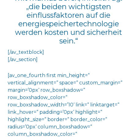
„die beiden wichtigsten
einflussfaktoren auf die
energiespeichertechnologie
werden kosten und sicherheit
sein.“
[/av_textblock]
[/av_section]
[av_one_fourth first min_height=“
vertical_alignment=“ space=“ custom_margin=“
margin=’0px‘ row_boxshadow=“
row_boxshadow_color=“
row_boxshadow_width=’10‘ link=“ linktarget=“
link_hover=“ padding=’0px‘ highlight=“
highlight_size=“ border=“ border_color=“
radius=’0px‘ column_boxshadow=“
column_boxshadow_color=“