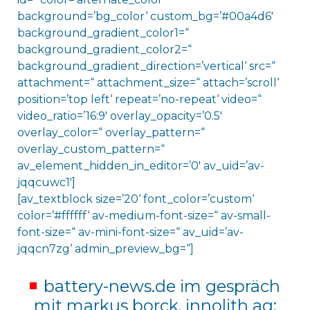
background=’bg_color‘ custom_bg=’#00a4d6′
background_gradient_color1=“
background_gradient_color2=“
background_gradient_direction=’vertical‘ src=“
attachment=“ attachment_size=“ attach=’scroll‘
position=’top left‘ repeat=’no-repeat‘ video=“
video_ratio=’16:9′ overlay_opacity=’0.5′
overlay_color=“ overlay_pattern=“
overlay_custom_pattern=“
av_element_hidden_in_editor=’0′ av_uid=’av-
jqqcuwc1′]
[av_textblock size=’20‘ font_color=’custom‘
color=’#ffffff‘ av-medium-font-size=“ av-small-
font-size=“ av-mini-font-size=“ av_uid=’av-
jqqcn7zg‘ admin_preview_bg=“]
battery-news.de im gespräch
mit markus borck, innolith ag: