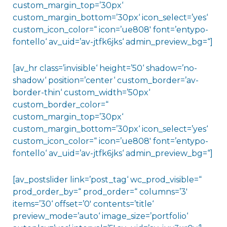
custom_margin_top=’30px‘
custom_margin_bottom=’30px‘ icon_select=’yes‘
custom_icon_color=“ icon=’ue808′ font=’entypo-
fontello‘ av_uid=’av-jtfk6jks‘ admin_preview_bg=“]
[av_hr class=’invisible‘ height=’50‘ shadow=’no-
shadow‘ position=’center‘ custom_border=’av-
border-thin‘ custom_width=’50px‘
custom_border_color=“
custom_margin_top=’30px‘
custom_margin_bottom=’30px‘ icon_select=’yes‘
custom_icon_color=“ icon=’ue808′ font=’entypo-
fontello‘ av_uid=’av-jtfk6jks‘ admin_preview_bg=“]
[av_postslider link=’post_tag‘ wc_prod_visible=“
prod_order_by=“ prod_order=“ columns=’3′
items=’30‘ offset=’0′ contents=’title‘
preview_mode=’auto‘ image_size=’portfolio‘