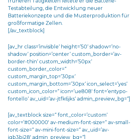
früheren Tätigkeiten leitete er die Batterie-
Testabteilung, die Entwicklung neuer
Batteriekonzepte und die Musterproduktion für
großformatige Zellen.
[/av_textblock]
[av_hr class=’invisible‘ height=’50‘ shadow=’no-
shadow‘ position=’center‘ custom_border=’av-
border-thin‘ custom_width=’50px‘
custom_border_color=“
custom_margin_top=’30px‘
custom_margin_bottom=’30px‘ icon_select=’yes‘
custom_icon_color=“ icon=’ue808′ font=’entypo-
fontello‘ av_uid=’av-jtfk6jks‘ admin_preview_bg=“]
[av_textblock size=“ font_color=’custom‘
color=’#000000′ av-medium-font-size=“ av-small-
font-size=“ av-mini-font-size=“ av_uid=’av-
jqb3bj28′ admin_preview_bg=“]