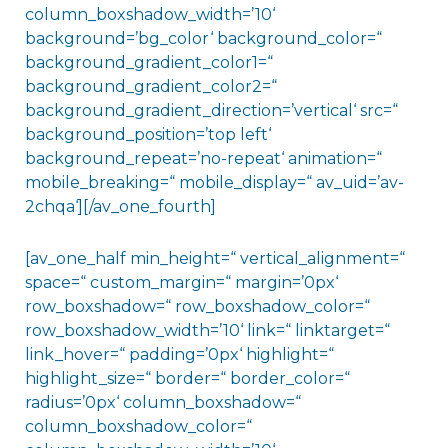
column_boxshadow_width=’10‘
background=’bg_color‘ background_color=“
background_gradient_color1=“
background_gradient_color2=“
background_gradient_direction=’vertical‘ src=“
background_position=’top left‘
background_repeat=’no-repeat‘ animation=“
mobile_breaking=“ mobile_display=“ av_uid=’av-
2chqa‘][/av_one_fourth]
[av_one_half min_height=“ vertical_alignment=“
space=“ custom_margin=“ margin=’0px‘
row_boxshadow=“ row_boxshadow_color=“
row_boxshadow_width=’10‘ link=“ linktarget=“
link_hover=“ padding=’0px‘ highlight=“
highlight_size=“ border=“ border_color=“
radius=’0px‘ column_boxshadow=“
column_boxshadow_color=“