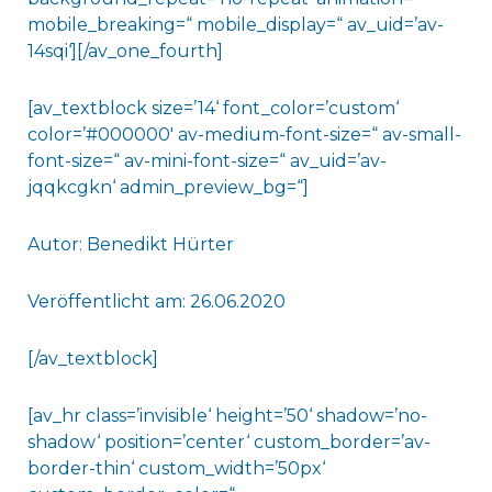
mobile_breaking=“ mobile_display=“ av_uid=’av-
14sqi‘][/av_one_fourth]
[av_textblock size=’14‘ font_color=’custom‘
color=’#000000′ av-medium-font-size=“ av-small-
font-size=“ av-mini-font-size=“ av_uid=’av-
jqqkcgkn‘ admin_preview_bg=“]
Autor: Benedikt Hürter
Veröffentlicht am: 26.06.2020
[/av_textblock]
[av_hr class=’invisible‘ height=’50‘ shadow=’no-
shadow‘ position=’center‘ custom_border=’av-
border-thin‘ custom_width=’50px‘