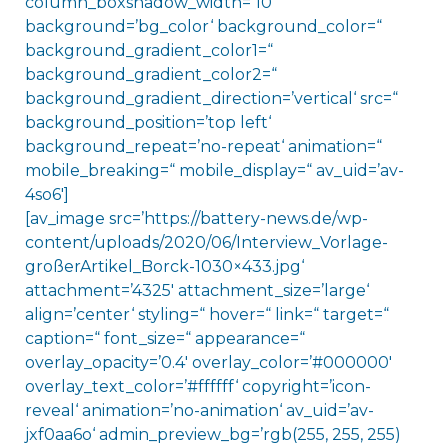
column_boxshadow_width=’10‘
background=’bg_color‘ background_color=“
background_gradient_color1=“
background_gradient_color2=“
background_gradient_direction=’vertical‘ src=“
background_position=’top left‘
background_repeat=’no-repeat‘ animation=“
mobile_breaking=“ mobile_display=“ av_uid=’av-
4so6′]
[av_image src=’https://battery-news.de/wp-
content/uploads/2020/06/Interview_Vorlage-
großerArtikel_Borck-1030×433.jpg‘
attachment=’4325′ attachment_size=’large‘
align=’center‘ styling=“ hover=“ link=“ target=“
caption=“ font_size=“ appearance=“
overlay_opacity=’0.4′ overlay_color=’#000000′
overlay_text_color=’#ffffff‘ copyright=’icon-
reveal‘ animation=’no-animation‘ av_uid=’av-
jxf0aa6o‘ admin_preview_bg=’rgb(255, 255, 255)