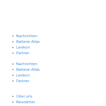
L
T
i
w
Nachrichten
n
i
Batterie-Atlas
Lexikon
k
t
Partner
e
t
Nachrichten
Batterie-Atlas
d
e
Lexikon
Partner
i
r
Über uns
n
Newsletter