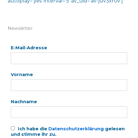
autoplay=’yes‘ interval=’5′ av_uid=’av-juv3xr0v‘]
Newsletter
E-Mail-Adresse
Vorname
Nachname
Ich habe die
Datenschutzerklärung
gelesen
und stimme ihr zu.