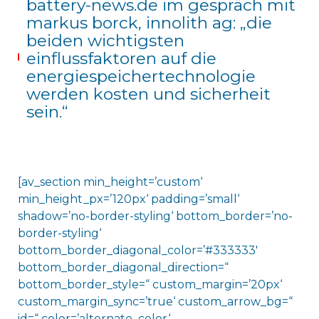
battery-news.de im gespräch mit
markus borck, innolith ag: „die
beiden wichtigsten
einflussfaktoren auf die
energiespeichertechnologie
werden kosten und sicherheit
sein.“
[av_section min_height=’custom‘
min_height_px=’120px‘ padding=’small‘
shadow=’no-border-styling‘ bottom_border=’no-
border-styling‘
bottom_border_diagonal_color=’#333333′
bottom_border_diagonal_direction=“
bottom_border_style=“ custom_margin=’20px‘
custom_margin_sync=’true‘ custom_arrow_bg=“
id=“ color=’alternate_color‘