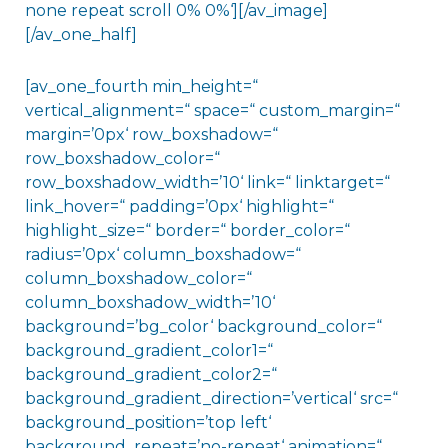
none repeat scroll 0% 0%‘][/av_image]
[/av_one_half]
[av_one_fourth min_height=“
vertical_alignment=“ space=“ custom_margin=“
margin=’0px‘ row_boxshadow=“
row_boxshadow_color=“
row_boxshadow_width=’10‘ link=“ linktarget=“
link_hover=“ padding=’0px‘ highlight=“
highlight_size=“ border=“ border_color=“
radius=’0px‘ column_boxshadow=“
column_boxshadow_color=“
column_boxshadow_width=’10‘
background=’bg_color‘ background_color=“
background_gradient_color1=“
background_gradient_color2=“
background_gradient_direction=’vertical‘ src=“
background_position=’top left‘
background_repeat=’no-repeat‘ animation=“