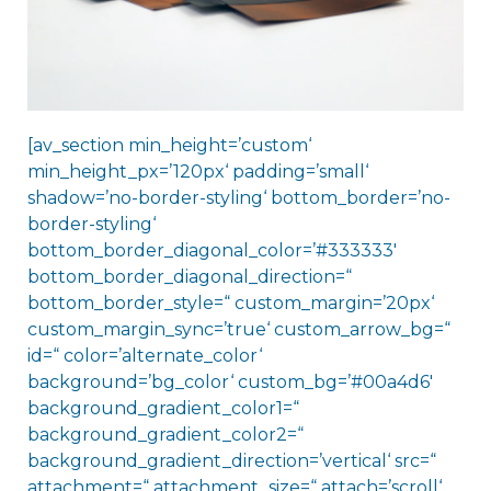
[av_section min_height=’custom‘
min_height_px=’120px‘ padding=’small‘
shadow=’no-border-styling‘ bottom_border=’no-
border-styling‘
bottom_border_diagonal_color=’#333333′
bottom_border_diagonal_direction=“
bottom_border_style=“ custom_margin=’20px‘
custom_margin_sync=’true‘ custom_arrow_bg=“
id=“ color=’alternate_color‘
background=’bg_color‘ custom_bg=’#00a4d6′
background_gradient_color1=“
background_gradient_color2=“
background_gradient_direction=’vertical‘ src=“
attachment=“ attachment_size=“ attach=’scroll‘