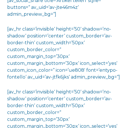
[av_social_share title=’Artikel teilen‘ style=“
buttons=“ av_uid=’av-jte46m4z‘
admin_preview_bg=“]
[av_hr class=’invisible‘ height=’50‘ shadow=’no-
shadow‘ position=’center‘ custom_border=’av-
border-thin‘ custom_width=’50px‘
custom_border_color=“
custom_margin_top=’30px‘
custom_margin_bottom=’30px‘ icon_select=’yes‘
custom_icon_color=“ icon=’ue808′ font=’entypo-
fontello‘ av_uid=’av-jtfk6jks‘ admin_preview_bg=“]
[av_hr class=’invisible‘ height=’50‘ shadow=’no-
shadow‘ position=’center‘ custom_border=’av-
border-thin‘ custom_width=’50px‘
custom_border_color=“
custom_margin_top=’30px‘
custom_margin_bottom=’30px‘ icon_select=’yes‘