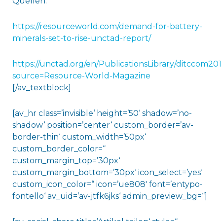
Quellen:
https://resourceworld.com/demand-for-battery-
minerals-set-to-rise-unctad-report/
https://unctad.org/en/PublicationsLibrary/ditccom20
source=Resource-World-Magazine
[/av_textblock]
[av_hr class=’invisible‘ height=’50‘ shadow=’no-
shadow‘ position=’center‘ custom_border=’av-
border-thin‘ custom_width=’50px‘
custom_border_color=“
custom_margin_top=’30px‘
custom_margin_bottom=’30px‘ icon_select=’yes‘
custom_icon_color=“ icon=’ue808′ font=’entypo-
fontello‘ av_uid=’av-jtfk6jks‘ admin_preview_bg=“]