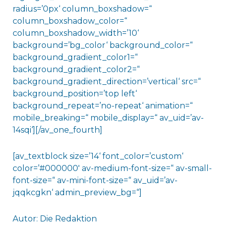
radius=’0px‘ column_boxshadow=“
column_boxshadow_color=“
column_boxshadow_width=’10‘
background=’bg_color‘ background_color=“
background_gradient_color1=“
background_gradient_color2=“
background_gradient_direction=’vertical‘ src=“
background_position=’top left‘
background_repeat=’no-repeat‘ animation=“
mobile_breaking=“ mobile_display=“ av_uid=’av-
14sqi‘][/av_one_fourth]
[av_textblock size=’14‘ font_color=’custom‘
color=’#000000′ av-medium-font-size=“ av-small-
font-size=“ av-mini-font-size=“ av_uid=’av-
jqqkcgkn‘ admin_preview_bg=“]
Autor: Die Redaktion