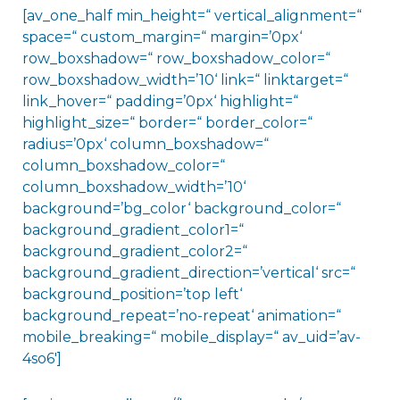
[av_one_half min_height=“ vertical_alignment=“
space=“ custom_margin=“ margin=’0px‘
row_boxshadow=“ row_boxshadow_color=“
row_boxshadow_width=’10‘ link=“ linktarget=“
link_hover=“ padding=’0px‘ highlight=“
highlight_size=“ border=“ border_color=“
radius=’0px‘ column_boxshadow=“
column_boxshadow_color=“
column_boxshadow_width=’10‘
background=’bg_color‘ background_color=“
background_gradient_color1=“
background_gradient_color2=“
background_gradient_direction=’vertical‘ src=“
background_position=’top left‘
background_repeat=’no-repeat‘ animation=“
mobile_breaking=“ mobile_display=“ av_uid=’av-
4so6′]