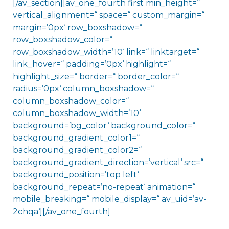
[/av_section][av_one_fourth first min_height=“
vertical_alignment=“ space=“ custom_margin=“
margin=’0px‘ row_boxshadow=“
row_boxshadow_color=“
row_boxshadow_width=’10‘ link=“ linktarget=“
link_hover=“ padding=’0px‘ highlight=“
highlight_size=“ border=“ border_color=“
radius=’0px‘ column_boxshadow=“
column_boxshadow_color=“
column_boxshadow_width=’10‘
background=’bg_color‘ background_color=“
background_gradient_color1=“
background_gradient_color2=“
background_gradient_direction=’vertical‘ src=“
background_position=’top left‘
background_repeat=’no-repeat‘ animation=“
mobile_breaking=“ mobile_display=“ av_uid=’av-
2chqa‘][/av_one_fourth]