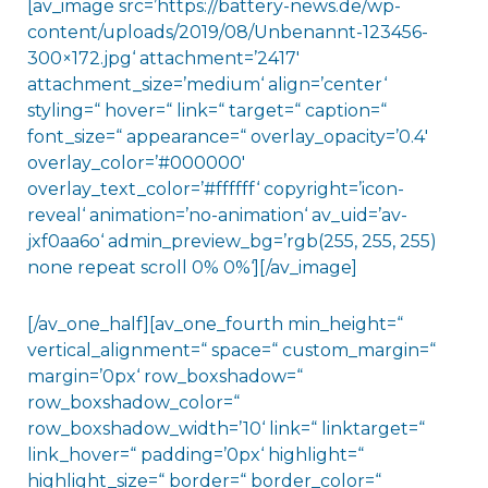
[av_image src=’https://battery-news.de/wp-
content/uploads/2019/08/Unbenannt-123456-
300×172.jpg‘ attachment=’2417′
attachment_size=’medium‘ align=’center‘
styling=“ hover=“ link=“ target=“ caption=“
font_size=“ appearance=“ overlay_opacity=’0.4′
overlay_color=’#000000′
overlay_text_color=’#ffffff‘ copyright=’icon-
reveal‘ animation=’no-animation‘ av_uid=’av-
jxf0aa6o‘ admin_preview_bg=’rgb(255, 255, 255)
none repeat scroll 0% 0%‘][/av_image]
[/av_one_half][av_one_fourth min_height=“
vertical_alignment=“ space=“ custom_margin=“
margin=’0px‘ row_boxshadow=“
row_boxshadow_color=“
row_boxshadow_width=’10‘ link=“ linktarget=“
link_hover=“ padding=’0px‘ highlight=“
highlight_size=“ border=“ border_color=“