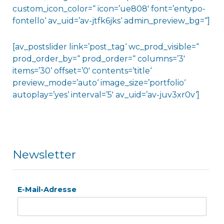
custom_icon_color=“ icon=’ue808′ font=’entypo-
fontello‘ av_uid=’av-jtfk6jks‘ admin_preview_bg=“]
[av_postslider link=’post_tag‘ wc_prod_visible=“
prod_order_by=“ prod_order=“ columns=’3′
items=’30‘ offset=’0′ contents=’title‘
preview_mode=’auto‘ image_size=’portfolio‘
autoplay=’yes‘ interval=’5′ av_uid=’av-juv3xr0v‘]
Newsletter
E-Mail-Adresse