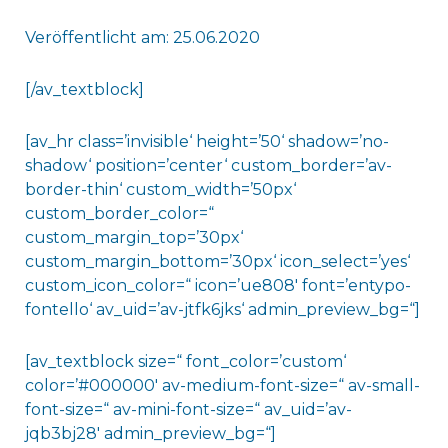
Veröffentlicht am: 25.06.2020
[/av_textblock]
[av_hr class=’invisible‘ height=’50‘ shadow=’no-
shadow‘ position=’center‘ custom_border=’av-
border-thin‘ custom_width=’50px‘
custom_border_color=“
custom_margin_top=’30px‘
custom_margin_bottom=’30px‘ icon_select=’yes‘
custom_icon_color=“ icon=’ue808′ font=’entypo-
fontello‘ av_uid=’av-jtfk6jks‘ admin_preview_bg=“]
[av_textblock size=“ font_color=’custom‘
color=’#000000′ av-medium-font-size=“ av-small-
font-size=“ av-mini-font-size=“ av_uid=’av-
jqb3bj28′ admin_preview_bg=“]