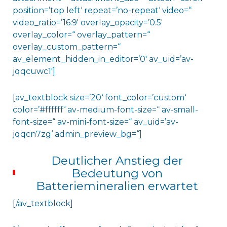
position=’top left‘ repeat=’no-repeat‘ video=“
video_ratio=’16:9′ overlay_opacity=’0.5′
overlay_color=“ overlay_pattern=“
overlay_custom_pattern=“
av_element_hidden_in_editor=’0′ av_uid=’av-
jqqcuwc1′]
[av_textblock size=’20‘ font_color=’custom‘
color=’#ffffff‘ av-medium-font-size=“ av-small-
font-size=“ av-mini-font-size=“ av_uid=’av-
jqqcn7zg‘ admin_preview_bg=“]
Deutlicher Anstieg der
Bedeutung von
Batteriemineralien erwartet
[/av_textblock]