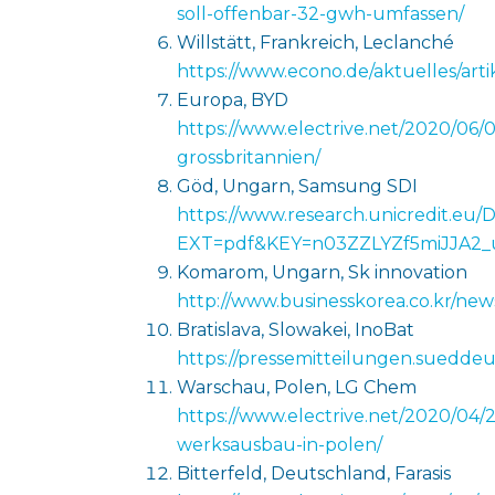
soll-offenbar-32-gwh-umfassen/
Willstätt, Frankreich, Leclanché
https://www.econo.de/aktuelles/art
Europa, BYD
https://www.electrive.net/2020/06/0
grossbritannien/
Göd, Ungarn, Samsung SDI
https://www.research.unicredit.eu
EXT=pdf&KEY=n03ZZLYZf5miJJA2
Komarom, Ungarn, Sk innovation
http://www.businesskorea.co.kr/new
Bratislava, Slowakei, InoBat
https://pressemitteilungen.suedde
Warschau, Polen, LG Chem
https://www.electrive.net/2020/04/
werksausbau-in-polen/
Bitterfeld, Deutschland, Farasis