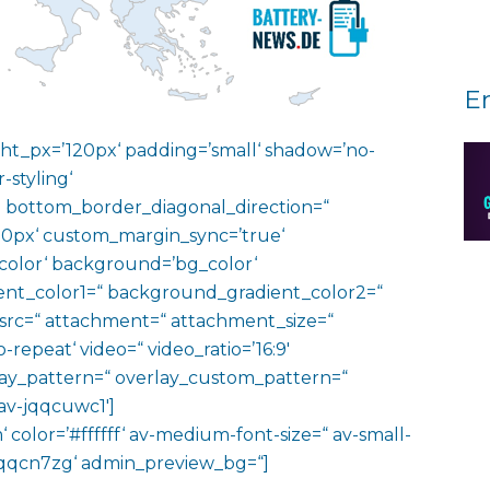
E
ht_px=’120px‘ padding=’small‘ shadow=’no-
-styling‘
 bottom_border_diagonal_direction=“
0px‘ custom_margin_sync=’true‘
color‘ background=’bg_color‘
nt_color1=“ background_gradient_color2=“
 src=“ attachment=“ attachment_size=“
o-repeat‘ video=“ video_ratio=’16:9′
rlay_pattern=“ overlay_custom_pattern=“
av-jqqcuwc1′]
‘ color=’#ffffff‘ av-medium-font-size=“ av-small-
v-jqqcn7zg‘ admin_preview_bg=“]