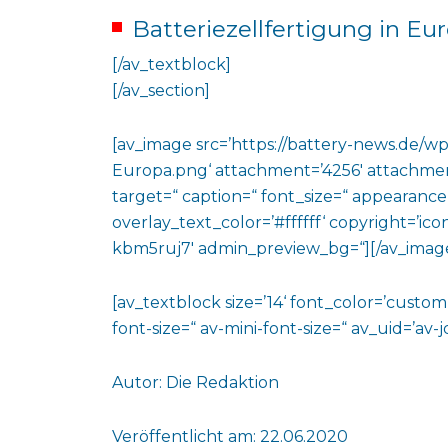
Batteriezellfertigung in Eu
[/av_textblock]
[/av_section]
[av_image src=’https://battery-news.de/w
Europa.png‘ attachment=’4256′ attachment_s
target=“ caption=“ font_size=“ appearance
overlay_text_color=’#ffffff‘ copyright=’ico
kbm5ruj7′ admin_preview_bg=“][/av_imag
[av_textblock size=’14‘ font_color=’custo
font-size=“ av-mini-font-size=“ av_uid=’a
Autor: Die Redaktion
Veröffentlicht am: 22.06.2020