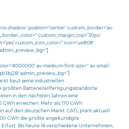
w=’no-shadow‘ position=’center‘ custom_border=’av-
m_border_color=“ custom_margin_top=’30px‘
=’yes‘ custom_icon_color=“ icon=’ue808′
‘ admin_preview_bg=“]
color=’#000000′ av-medium-font-size=“ av-small-
v-jqb3bj28′ admin_preview_bg=“]
rkt baut seine industriellen
e größten Batteriezellfertigungsstandorte
kten in den nächsten Jahren eine
50 GWh erreichen. Mehr als 170 GWh
ein auf den deutschen Markt. CATL plant aktuell
u 100 GWh die größte angekündigte
n Erfurt. Bis heute 16 verschiedene Unternehmen,