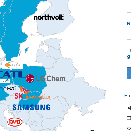
N
g
Hi