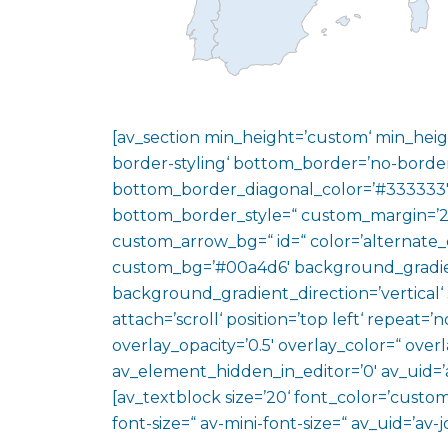
[av_section min_height=’custom‘ min_heig
border-styling‘ bottom_border=’no-border
bottom_border_diagonal_color=’#333333′
bottom_border_style=“ custom_margin=’2
custom_arrow_bg=“ id=“ color=’alternate_
custom_bg=’#00a4d6′ background_gradie
background_gradient_direction=’vertical‘
attach=’scroll‘ position=’top left‘ repeat=’n
overlay_opacity=’0.5′ overlay_color=“ ove
av_element_hidden_in_editor=’0′ av_uid=’
[av_textblock size=’20‘ font_color=’custom
font-size=“ av-mini-font-size=“ av_uid=’a