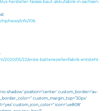
9/us-hersteller-farasis-baut-akkufabrik-in-sachsen-
st
php/news/info/106
s
m/2020/05/22/erste-batteriezellenfabrik-entsteht-
w=’no-shadow‘ position=’center‘ custom_border=’av-
m_border_color=“ custom_margin_top=’30px‘
=’yes‘ custom_icon_color=“ icon=’ue808′