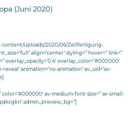
ropa (Juni 2020)
p-content/uploads/2020/06/Zellfertigung-
ize=’full‘ align=’center‘ styling=“ hover=“ link=“
=“ overlay_opacity=’0.4′ overlay_color=’#000000′
n-reveal‘ animation=’no-animation‘ av_uid=’av-
e]
m‘ color=’#000000′ av-medium-font-size=“ av-small-
v-jqqkcgkn‘ admin_preview_bg=“]