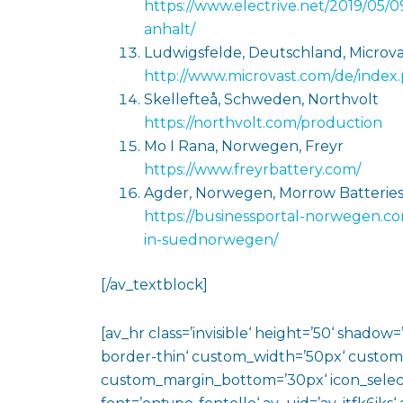
https://www.electrive.net/2019/05/0
anhalt/
Ludwigsfelde, Deutschland, Microva
http://www.microvast.com/de/index.
Skellefteå, Schweden, Northvolt
https://northvolt.com/production
Mo I Rana, Norwegen, Freyr
https://www.freyrbattery.com/
Agder, Norwegen, Morrow Batterie
https://businessportal-norwegen.co
in-suednorwegen/
[/av_textblock]
[av_hr class=’invisible‘ height=’50‘ shado
border-thin‘ custom_width=’50px‘ custo
custom_margin_bottom=’30px‘ icon_select