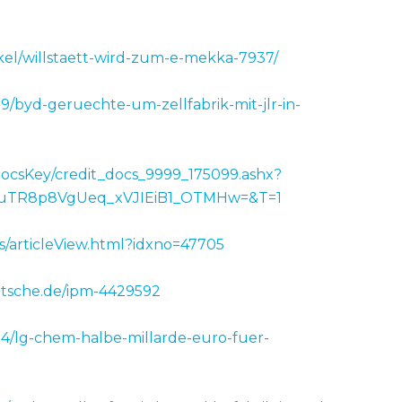
ikel/willstaett-wird-zum-e-mekka-7937/
9/byd-geruechte-um-zellfabrik-mit-jlr-in-
/DocsKey/credit_docs_9999_175099.ashx?
_uTR8p8VgUeq_xVJIEiB1_OTMHw=&T=1
s/articleView.html?idxno=47705
utsche.de/ipm-4429592
24/lg-chem-halbe-millarde-euro-fuer-