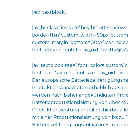
[/av_textblock]
[av_hr class=’invisible‘ height=’50‘ shado
border-thin‘ custom_width=’50px‘ custo
custom_margin_bottom=’30px‘ icon_select
font=’entypo-fontello‘ av_uid=’av-jtfk6jks
[av_textblock size=“ font_color=’custom‘ 
font-size=“ av-mini-font-size=“ av_uid=’a
Der europäische Batteriezellfertigungsma
Produktionskapazitäten erheblich aus. Di
werden nach bisher angekündigten Proje
Batterieproduktionsleistung von über 4
Produktionsleistung entfallen hierbei all
mit einer Produktionsleistung von bis z
Batteriezellfertigungsanlage in Europa, i