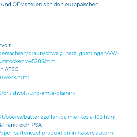
ps und OEMs teilen sich den europäischen
hvolt
iedersachsen/braunschweig_harz_goettingen/VW-
-aufstocken,vw5286.html
on AESC
network.html
15/britishvolt-und-amte-planen-
t/boerse/batteriezellen-daimler-tesla-103.html
& Frankreich, PSA
/opel-batteriezellproduktion-in-kaiserslautern-