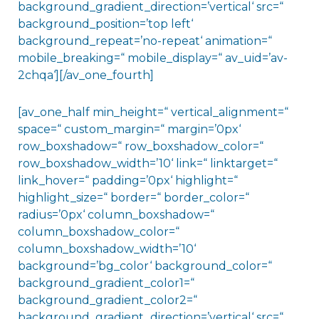
background_gradient_direction=’vertical‘ src=“
background_position=’top left‘
background_repeat=’no-repeat‘ animation=“
mobile_breaking=“ mobile_display=“ av_uid=’av-
2chqa‘][/av_one_fourth]
[av_one_half min_height=“ vertical_alignment=“
space=“ custom_margin=“ margin=’0px‘
row_boxshadow=“ row_boxshadow_color=“
row_boxshadow_width=’10‘ link=“ linktarget=“
link_hover=“ padding=’0px‘ highlight=“
highlight_size=“ border=“ border_color=“
radius=’0px‘ column_boxshadow=“
column_boxshadow_color=“
column_boxshadow_width=’10‘
background=’bg_color‘ background_color=“
background_gradient_color1=“
background_gradient_color2=“
background_gradient_direction=’vertical‘ src=“