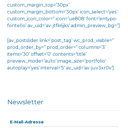
custom_margin_top=’30px‘
custom_margin_bottom=’30px‘ icon_select=’yes‘
custom_icon_color=“ icon=’ue808′ font=’entypo-
fontello‘ av_uid=’av-jtfk6jks‘ admin_preview_bg=“]
[av_postslider link=’post_tag‘ wc_prod_visible=“
prod_order_by=“ prod_order=“ columns=’3′
items=’30‘ offset=’0′ contents=’title‘
preview_mode=’auto‘ image_size=’portfolio‘
autoplay=’yes‘ interval=’5′ av_uid=’av-juv3xr0v‘]
Newsletter
E-Mail-Adresse