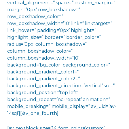
vertical_alignment=“ space=“ custom_margin=“
margin=’0px‘ row_boxshadow=“
row_boxshadow_color=“
row_boxshadow_width=’10‘ link=“ linktarget=“
link_hover=“ padding=’0px‘ highlight=“
highlight_size=“ border=“ border_color=“
radius=’0px‘ column_boxshadow=“
column_boxshadow_color=“
column_boxshadow_width=’10‘
background=’bg_color‘ background_color=“
background_gradient_color1=“
background_gradient_color2=“
background_gradient_direction=’vertical‘ src=“
background_position=’top left‘
background_repeat=’no-repeat‘ animation=“
mobile_breaking=“ mobile_display=“ av_uid=’av-
14sqi‘][/av_one_fourth]
[av_textblock size=’14‘ font_color=’custom‘