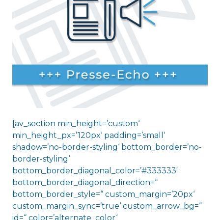
[av_section min_height=’custom‘
min_height_px=’120px‘ padding=’small‘
shadow=’no-border-styling‘ bottom_border=’no-
border-styling‘
bottom_border_diagonal_color=’#333333′
bottom_border_diagonal_direction=“
bottom_border_style=“ custom_margin=’20px‘
custom_margin_sync=’true‘ custom_arrow_bg=“
id=“ color=’alternate_color‘