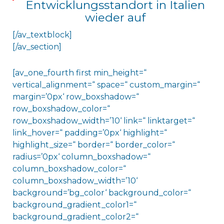
Entwicklungsstandort in Italien
wieder auf
[/av_textblock]
[/av_section]
[av_one_fourth first min_height=“
vertical_alignment=“ space=“ custom_margin=“
margin=’0px‘ row_boxshadow=“
row_boxshadow_color=“
row_boxshadow_width=’10‘ link=“ linktarget=“
link_hover=“ padding=’0px‘ highlight=“
highlight_size=“ border=“ border_color=“
radius=’0px‘ column_boxshadow=“
column_boxshadow_color=“
column_boxshadow_width=’10‘
background=’bg_color‘ background_color=“
background_gradient_color1=“
background_gradient_color2=“