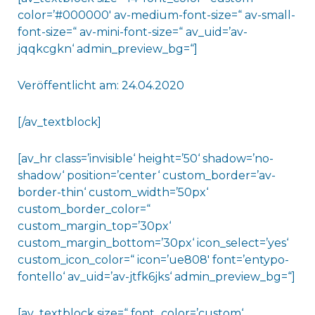
color=’#000000′ av-medium-font-size=“ av-small-
font-size=“ av-mini-font-size=“ av_uid=’av-
jqqkcgkn‘ admin_preview_bg=“]
Veröffentlicht am: 24.04.2020
[/av_textblock]
[av_hr class=’invisible‘ height=’50‘ shadow=’no-
shadow‘ position=’center‘ custom_border=’av-
border-thin‘ custom_width=’50px‘
custom_border_color=“
custom_margin_top=’30px‘
custom_margin_bottom=’30px‘ icon_select=’yes‘
custom_icon_color=“ icon=’ue808′ font=’entypo-
fontello‘ av_uid=’av-jtfk6jks‘ admin_preview_bg=“]
[av_textblock size=“ font_color=’custom‘