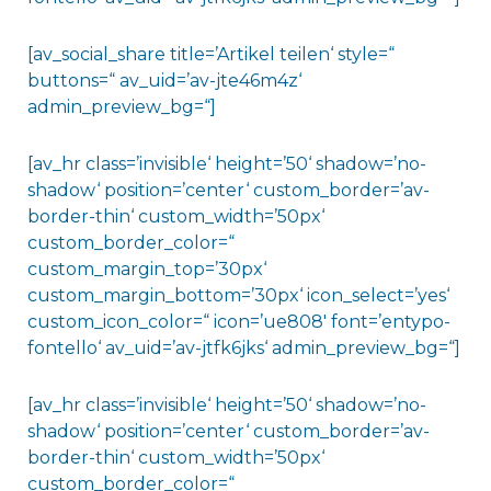
[av_social_share title=’Artikel teilen‘ style=“
buttons=“ av_uid=’av-jte46m4z‘
admin_preview_bg=“]
[av_hr class=’invisible‘ height=’50‘ shadow=’no-
shadow‘ position=’center‘ custom_border=’av-
border-thin‘ custom_width=’50px‘
custom_border_color=“
custom_margin_top=’30px‘
custom_margin_bottom=’30px‘ icon_select=’yes‘
custom_icon_color=“ icon=’ue808′ font=’entypo-
fontello‘ av_uid=’av-jtfk6jks‘ admin_preview_bg=“]
[av_hr class=’invisible‘ height=’50‘ shadow=’no-
shadow‘ position=’center‘ custom_border=’av-
border-thin‘ custom_width=’50px‘
custom_border_color=“