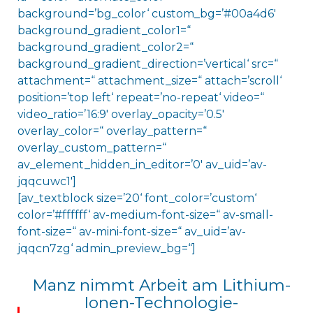
background=’bg_color‘ custom_bg=’#00a4d6′
background_gradient_color1=“
background_gradient_color2=“
background_gradient_direction=’vertical‘ src=“
attachment=“ attachment_size=“ attach=’scroll‘
position=’top left‘ repeat=’no-repeat‘ video=“
video_ratio=’16:9′ overlay_opacity=’0.5′
overlay_color=“ overlay_pattern=“
overlay_custom_pattern=“
av_element_hidden_in_editor=’0′ av_uid=’av-
jqqcuwc1′]
[av_textblock size=’20‘ font_color=’custom‘
color=’#ffffff‘ av-medium-font-size=“ av-small-
font-size=“ av-mini-font-size=“ av_uid=’av-
jqqcn7zg‘ admin_preview_bg=“]
Manz nimmt Arbeit am Lithium-
Ionen-Technologie-