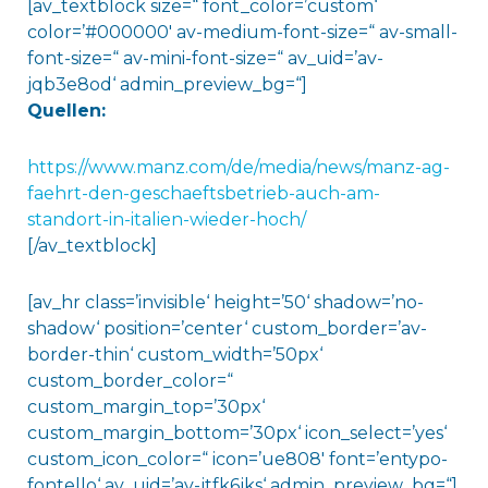
[av_textblock size=“ font_color=’custom‘
color=’#000000′ av-medium-font-size=“ av-small-
font-size=“ av-mini-font-size=“ av_uid=’av-
jqb3e8od‘ admin_preview_bg=“]
Quellen:
https://www.manz.com/de/media/news/manz-ag-
faehrt-den-geschaeftsbetrieb-auch-am-
standort-in-italien-wieder-hoch/
[/av_textblock]
[av_hr class=’invisible‘ height=’50‘ shadow=’no-
shadow‘ position=’center‘ custom_border=’av-
border-thin‘ custom_width=’50px‘
custom_border_color=“
custom_margin_top=’30px‘
custom_margin_bottom=’30px‘ icon_select=’yes‘
custom_icon_color=“ icon=’ue808′ font=’entypo-
fontello‘ av_uid=’av-jtfk6jks‘ admin_preview_bg=“]