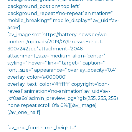
background_position=’top left‘
background_repeat=’no-repeat‘ animation=“
mobile_breaking=“ mobile_display=“ av_uid=’av-
4so6′]
[av_image src=’https://battery-news.de/wp-
content/uploads/2019/07/Presse-Echo-1-
300×242.jpg‘ attachment=’2046′
attachment_size=’medium‘ align=’center‘
styling=“ hover=“ link=“ target=“ caption=“
font_size=“ appearance=“ overlay_opacity=’0.4′
overlay_color=’#000000′
overlay_text_color=’#ffffff‘ copyright=’icon-
reveal‘ animation=’no-animation‘ av_uid=’av-
jxf0aa6o‘ admin_preview_bg=’rgb(255, 255, 255)
none repeat scroll 0% 0%‘][/av_image]
[/av_one_half]
[av_one_fourth min_height=“