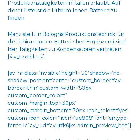
Produktionstätigkeiten in Italien erlaubt. Auf
dieser Liste ist die Lithium-Ionen-Batterie zu
finden.
Manz stellt in Bologna Produktionstechnik für
die Lithium-Ionen-Batterie her. Ergänzend sind
hier Tätigkeiten zu Kondensatoren vertreten.
[/av_textblock]
[av_hr class=’invisible‘ height=’50‘ shadow=’no-
shadow‘ position=’center‘ custom_border=’av-
border-thin‘ custom_width=’50px‘
custom_border_color=“
custom_margin_top=’30px‘
custom_margin_bottom=’30px‘ icon_select=’yes‘
custom_icon_color=“ icon=’ue808′ font=’entypo-
fontello‘ av_uid=’av-jtfk6jks‘ admin_preview_bg=“]