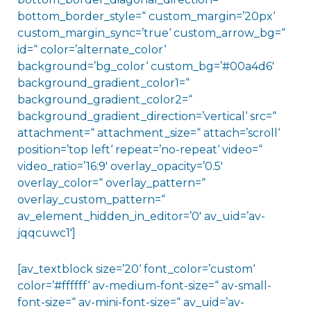
bottom_border_style=“ custom_margin=’20px‘
custom_margin_sync=’true‘ custom_arrow_bg=“
id=“ color=’alternate_color‘
background=’bg_color‘ custom_bg=’#00a4d6′
background_gradient_color1=“
background_gradient_color2=“
background_gradient_direction=’vertical‘ src=“
attachment=“ attachment_size=“ attach=’scroll‘
position=’top left‘ repeat=’no-repeat‘ video=“
video_ratio=’16:9′ overlay_opacity=’0.5′
overlay_color=“ overlay_pattern=“
overlay_custom_pattern=“
av_element_hidden_in_editor=’0′ av_uid=’av-
jqqcuwc1′]
[av_textblock size=’20‘ font_color=’custom‘
color=’#ffffff‘ av-medium-font-size=“ av-small-
font-size=“ av-mini-font-size=“ av_uid=’av-