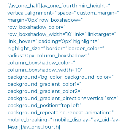
[/av_one_half][av_one_fourth min_height=“
vertical_alignment=“ space=“ custom_margin=“
margin=’0px‘ row_boxshadow=“
row_boxshadow_color=“
row_boxshadow_width=’10‘ link=“ linktarget=“
link_hover=“ padding=’0px‘ highlight=“
highlight_size=“ border=“ border_color=“
radius=’0px‘ column_boxshadow=“
column_boxshadow_color=“
column_boxshadow_width=’10‘
background=’bg_color‘ background_color=“
background_gradient_color1=“
background_gradient_color2=“
background_gradient_direction=’vertical‘ src=“
background_position=’top left‘
background_repeat=’no-repeat‘ animation=“
mobile_breaking=“ mobile_display=“ av_uid=’av-
14sqi‘][/av_one_fourth]