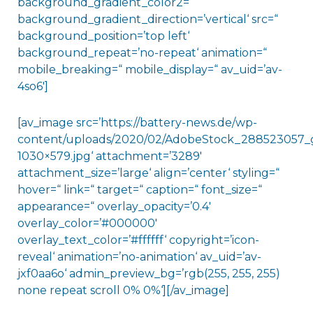
background_gradient_color2=“
background_gradient_direction=’vertical‘ src=“
background_position=’top left‘
background_repeat=’no-repeat‘ animation=“
mobile_breaking=“ mobile_display=“ av_uid=’av-
4so6′]
[av_image src=’https://battery-news.de/wp-
content/uploads/2020/02/AdobeStock_288523057_g
1030×579.jpg‘ attachment=’3289′
attachment_size=’large‘ align=’center‘ styling=“
hover=“ link=“ target=“ caption=“ font_size=“
appearance=“ overlay_opacity=’0.4′
overlay_color=’#000000′
overlay_text_color=’#ffffff‘ copyright=’icon-
reveal‘ animation=’no-animation‘ av_uid=’av-
jxf0aa6o‘ admin_preview_bg=’rgb(255, 255, 255)
none repeat scroll 0% 0%‘][/av_image]