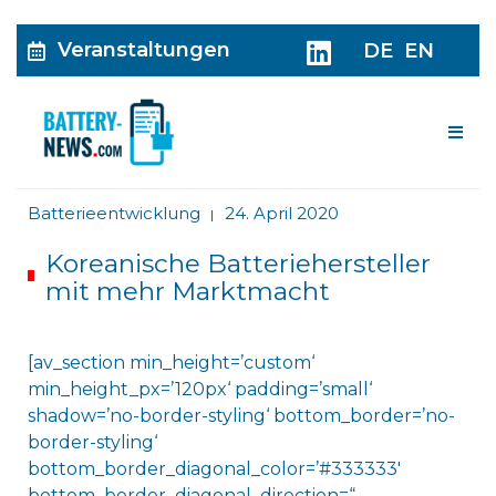
Veranstaltungen
DE
EN
Me
Batterieentwicklung
24. April 2020
|
Koreanische Batteriehersteller
mit mehr Marktmacht
[av_section min_height=’custom‘
min_height_px=’120px‘ padding=’small‘
shadow=’no-border-styling‘ bottom_border=’no-
border-styling‘
bottom_border_diagonal_color=’#333333′
bottom_border_diagonal_direction=“