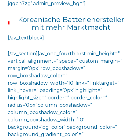
jqqcn7zg‘ admin_preview_bg=“]
Koreanische Batteriehersteller
mit mehr Marktmacht
[/av_textblock]
[/av_section][av_one_fourth first min_height=“
vertical_alignment=“ space=“ custom_margin=“
margin=’0px‘ row_boxshadow=“
row_boxshadow_color=“
row_boxshadow_width=’10‘ link=“ linktarget=“
link_hover=“ padding=’0px‘ highlight=“
highlight_size=“ border=“ border_color=“
radius=’0px‘ column_boxshadow=“
column_boxshadow_color=“
column_boxshadow_width=’10‘
background=’bg_color‘ background_color=“
background_gradient_color1=“