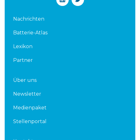
i
w
n
i
k
t
Nachrichten
e
t
d
e
Batterie-Atlas
i
r
n
Lexikon
Partner
Über uns
Newsletter
Medienpaket
Stellenportal