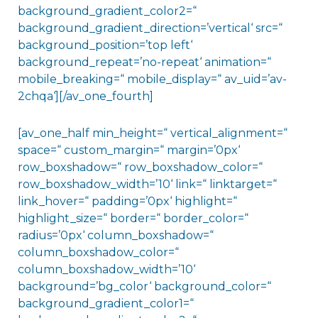
background_gradient_color2=“
background_gradient_direction=’vertical‘ src=“
background_position=’top left‘
background_repeat=’no-repeat‘ animation=“
mobile_breaking=“ mobile_display=“ av_uid=’av-
2chqa‘][/av_one_fourth]
[av_one_half min_height=“ vertical_alignment=“
space=“ custom_margin=“ margin=’0px‘
row_boxshadow=“ row_boxshadow_color=“
row_boxshadow_width=’10‘ link=“ linktarget=“
link_hover=“ padding=’0px‘ highlight=“
highlight_size=“ border=“ border_color=“
radius=’0px‘ column_boxshadow=“
column_boxshadow_color=“
column_boxshadow_width=’10‘
background=’bg_color‘ background_color=“
background_gradient_color1=“