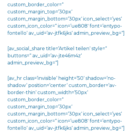
custom_border_color=“
custom_margin_top=’30px‘
custom_margin_bottom=’30px‘ icon_select=’yes‘
custom_icon_color=“ icon=’ue808′ font=’entypo-
fontello‘ av_uid=’av-jtfk6jks‘ admin_preview_bg=“]
[av_social_share title=’Artikel teilen‘ style=“
buttons=“ av_uid=’av-jte46m4z‘
admin_preview_bg=“]
[av_hr class=’invisible‘ height=’50‘ shadow=’no-
shadow‘ position=’center‘ custom_border=’av-
border-thin‘ custom_width=’50px‘
custom_border_color=“
custom_margin_top=’30px‘
custom_margin_bottom=’30px‘ icon_select=’yes‘
custom_icon_color=“ icon=’ue808′ font=’entypo-
fontello‘ av_uid=’av-jtfk6jks‘ admin_preview_bg=“]