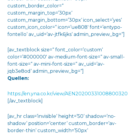
custom_border_color=“
custom_margin_top=’30px‘
custom_margin_bottom=’30px‘ icon_select=’yes‘
custom_icon_color=“ icon=’ue808′ font=’entypo-
fontello‘ av_uid=’av-jtfk6jks‘ admin_preview_bg=“]
[av_textblock size=“ font_color=’custom‘
color=’#000000′ av-medium-font-size=“ av-small-
font-size=“ av-mini-font-size=“ av_uid=’av-
jqb3e8od‘ admin_preview_bg=“]
Quellen:
https://en.yna.co.kr/view/AEN20200331008800320
[/av_textblock]
[av_hr class=’invisible‘ height=’50‘ shadow=’no-
shadow‘ position=’center‘ custom_border=’av-
border-thin‘ custom_width=’50px‘