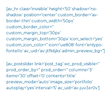
[av_hr class=’invisible‘ height=’50‘ shadow=’no-
shadow‘ position=’center‘ custom_border=’av-
border-thin‘ custom_width=’50px‘
custom_border_color=“
custom_margin_top=’30px‘
custom_margin_bottom=’30px‘ icon_select=’yes‘
custom_icon_color=“ icon=’ue808′ font=’entypo-
fontello‘ av_uid=’av-jtfk6jks‘ admin_preview_bg=“]
[av_postslider link=’post_tag‘ wc_prod_visible=“
prod_order_by=“ prod_order=“ columns=’3′
items=’30‘ offset=’0′ contents=’title‘
preview_mode=’auto‘ image_size=’portfolio‘
autoplay=’yes‘ interval=’5′ av_uid=’av-juv3xr0v‘]