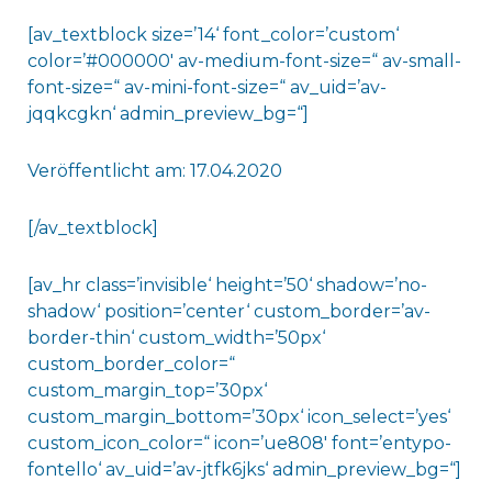
[av_textblock size=’14‘ font_color=’custom‘
color=’#000000′ av-medium-font-size=“ av-small-
font-size=“ av-mini-font-size=“ av_uid=’av-
jqqkcgkn‘ admin_preview_bg=“]
Veröffentlicht am: 17.04.2020
[/av_textblock]
[av_hr class=’invisible‘ height=’50‘ shadow=’no-
shadow‘ position=’center‘ custom_border=’av-
border-thin‘ custom_width=’50px‘
custom_border_color=“
custom_margin_top=’30px‘
custom_margin_bottom=’30px‘ icon_select=’yes‘
custom_icon_color=“ icon=’ue808′ font=’entypo-
fontello‘ av_uid=’av-jtfk6jks‘ admin_preview_bg=“]