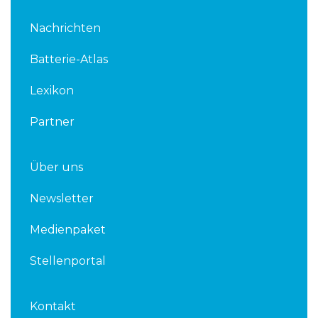
n
i
k
t
Nachrichten
e
t
d
e
Batterie-Atlas
i
r
n
Lexikon
Partner
Über uns
Newsletter
Medienpaket
Stellenportal
Kontakt