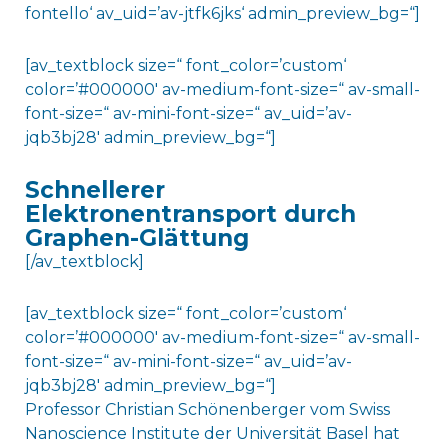
fontello‘ av_uid=’av-jtfk6jks‘ admin_preview_bg=“]
[av_textblock size=“ font_color=’custom‘
color=’#000000′ av-medium-font-size=“ av-small-
font-size=“ av-mini-font-size=“ av_uid=’av-
jqb3bj28′ admin_preview_bg=“]
Schnellerer
Elektronentransport durch
Graphen-Glättung
[/av_textblock]
[av_textblock size=“ font_color=’custom‘
color=’#000000′ av-medium-font-size=“ av-small-
font-size=“ av-mini-font-size=“ av_uid=’av-
jqb3bj28′ admin_preview_bg=“]
Professor Christian Schönenberger vom Swiss
Nanoscience Institute der Universität Basel hat