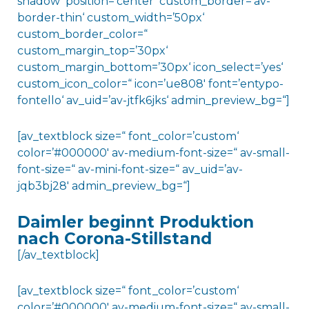
shadow‘ position=’center‘ custom_border=’av-
border-thin‘ custom_width=’50px‘
custom_border_color=“
custom_margin_top=’30px‘
custom_margin_bottom=’30px‘ icon_select=’yes‘
custom_icon_color=“ icon=’ue808′ font=’entypo-
fontello‘ av_uid=’av-jtfk6jks‘ admin_preview_bg=“]
[av_textblock size=“ font_color=’custom‘
color=’#000000′ av-medium-font-size=“ av-small-
font-size=“ av-mini-font-size=“ av_uid=’av-
jqb3bj28′ admin_preview_bg=“]
Daimler beginnt Produktion
nach Corona-Stillstand
[/av_textblock]
[av_textblock size=“ font_color=’custom‘
color=’#000000′ av-medium-font-size=“ av-small-