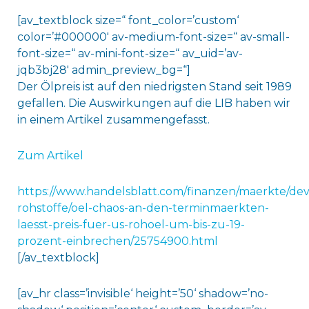
[av_textblock size=“ font_color=’custom‘
color=’#000000′ av-medium-font-size=“ av-small-
font-size=“ av-mini-font-size=“ av_uid=’av-
jqb3bj28′ admin_preview_bg=“]
Der Ölpreis ist auf den niedrigsten Stand seit 1989
gefallen. Die Auswirkungen auf die LIB haben wir
in einem Artikel zusammengefasst.
Zum Artikel
https://www.handelsblatt.com/finanzen/maerkte/dev
rohstoffe/oel-chaos-an-den-terminmaerkten-
laesst-preis-fuer-us-rohoel-um-bis-zu-19-
prozent-einbrechen/25754900.html
[/av_textblock]
[av_hr class=’invisible‘ height=’50‘ shadow=’no-