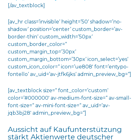
[/av_textblock]
[av_hr class=’invisible‘ height=’50‘ shadow=’no-
shadow‘ position=’center‘ custom_border=’av-
border-thin‘ custom_width=’50px‘
custom_border_color=“
custom_margin_top=’30px‘
custom_margin_bottom=’30px‘ icon_select=’yes‘
custom_icon_color=“ icon=’ue808′ font=’entypo-
fontello‘ av_uid=’av-jtfk6jks‘ admin_preview_bg=“]
[av_textblock size=“ font_color=’custom‘
color=’#000000′ av-medium-font-size=“ av-small-
font-size=“ av-mini-font-size=“ av_uid=’av-
jqb3bj28′ admin_preview_bg=“]
Aussicht auf Kaufunterstützung
stärkt Aktienwerte deutscher