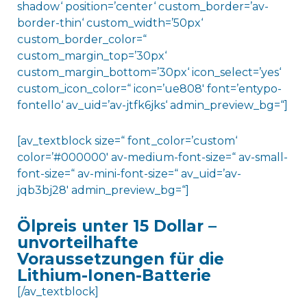
shadow‘ position=’center‘ custom_border=’av-
border-thin‘ custom_width=’50px‘
custom_border_color=“
custom_margin_top=’30px‘
custom_margin_bottom=’30px‘ icon_select=’yes‘
custom_icon_color=“ icon=’ue808′ font=’entypo-
fontello‘ av_uid=’av-jtfk6jks‘ admin_preview_bg=“]
[av_textblock size=“ font_color=’custom‘
color=’#000000′ av-medium-font-size=“ av-small-
font-size=“ av-mini-font-size=“ av_uid=’av-
jqb3bj28′ admin_preview_bg=“]
Ölpreis unter 15 Dollar –
unvorteilhafte
Voraussetzungen für die
Lithium-Ionen-Batterie
[/av_textblock]