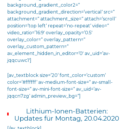
background_gradient_color2=“
background_gradient_direction=’vertical‘ src=“
attachment=“ attachment_size=“ attach=’scroll‘
position=’top left‘ repeat=’no-repeat‘ video=“
video_ratio=’16:9′ overlay_opacity=’0.5′
overlay_color=“ overlay_pattern=“
overlay_custom_pattern=“
av_element_hidden_in_editor=’0′ av_uid=’av-
jqqcuwc1′]
[av_textblock size=’20‘ font_color=’custom‘
color=’#ffffff‘ av-medium-font-size=“ av-small-
font-size=“ av-mini-font-size=“ av_uid=’av-
jqqcn7zg‘ admin_preview_bg=“]
Lithium-Ionen-Batterien:
Updates für Montag, 20.04.2020
[/av_textblock]