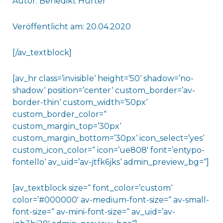
Autor: Benedikt Hürter
Veröffentlicht am: 20.04.2020
[/av_textblock]
[av_hr class=’invisible‘ height=’50‘ shadow=’no-
shadow‘ position=’center‘ custom_border=’av-
border-thin‘ custom_width=’50px‘
custom_border_color=“
custom_margin_top=’30px‘
custom_margin_bottom=’30px‘ icon_select=’yes‘
custom_icon_color=“ icon=’ue808′ font=’entypo-
fontello‘ av_uid=’av-jtfk6jks‘ admin_preview_bg=“]
[av_textblock size=“ font_color=’custom‘
color=’#000000′ av-medium-font-size=“ av-small-
font-size=“ av-mini-font-size=“ av_uid=’av-