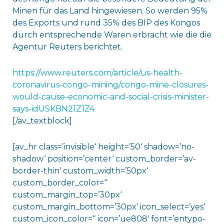
Minen für das Land hingewiesen. So werden 95%
des Exports und rund 35% des BIP des Kongos
durch entsprechende Waren erbracht wie die die
Agentur Reuters berichtet.
https://www.reuters.com/article/us-health-
coronavirus-congo-mining/congo-mine-closures-
would-cause-economic-and-social-crisis-minister-
says-idUSKBN21Z1Z4
[/av_textblock]
[av_hr class=’invisible‘ height=’50‘ shadow=’no-
shadow‘ position=’center‘ custom_border=’av-
border-thin‘ custom_width=’50px‘
custom_border_color=“
custom_margin_top=’30px‘
custom_margin_bottom=’30px‘ icon_select=’yes‘
custom_icon_color=“ icon=’ue808′ font=’entypo-