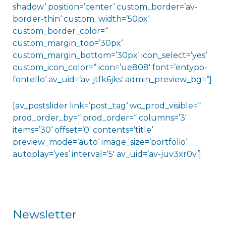
shadow‘ position=’center‘ custom_border=’av-
border-thin‘ custom_width=’50px‘
custom_border_color=“
custom_margin_top=’30px‘
custom_margin_bottom=’30px‘ icon_select=’yes‘
custom_icon_color=“ icon=’ue808′ font=’entypo-
fontello‘ av_uid=’av-jtfk6jks‘ admin_preview_bg=“]
[av_postslider link=’post_tag‘ wc_prod_visible=“
prod_order_by=“ prod_order=“ columns=’3′
items=’30‘ offset=’0′ contents=’title‘
preview_mode=’auto‘ image_size=’portfolio‘
autoplay=’yes‘ interval=’5′ av_uid=’av-juv3xr0v‘]
Newsletter