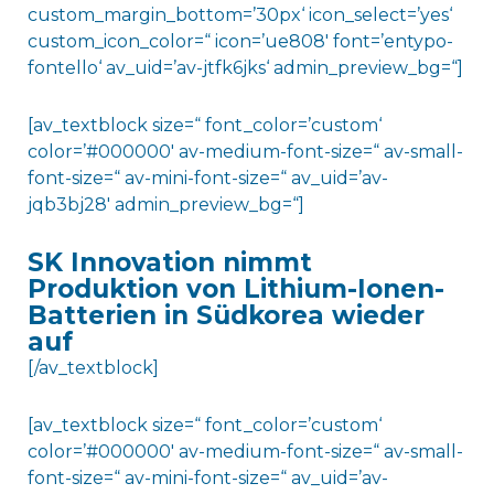
custom_margin_bottom=’30px‘ icon_select=’yes‘
custom_icon_color=“ icon=’ue808′ font=’entypo-
fontello‘ av_uid=’av-jtfk6jks‘ admin_preview_bg=“]
[av_textblock size=“ font_color=’custom‘
color=’#000000′ av-medium-font-size=“ av-small-
font-size=“ av-mini-font-size=“ av_uid=’av-
jqb3bj28′ admin_preview_bg=“]
SK Innovation nimmt
Produktion von Lithium-Ionen-
Batterien in Südkorea wieder
auf
[/av_textblock]
[av_textblock size=“ font_color=’custom‘
color=’#000000′ av-medium-font-size=“ av-small-
font-size=“ av-mini-font-size=“ av_uid=’av-