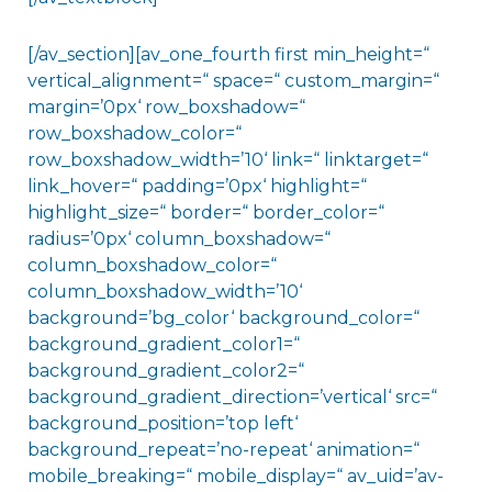
[/av_section][av_one_fourth first min_height=“
vertical_alignment=“ space=“ custom_margin=“
margin=’0px‘ row_boxshadow=“
row_boxshadow_color=“
row_boxshadow_width=’10‘ link=“ linktarget=“
link_hover=“ padding=’0px‘ highlight=“
highlight_size=“ border=“ border_color=“
radius=’0px‘ column_boxshadow=“
column_boxshadow_color=“
column_boxshadow_width=’10‘
background=’bg_color‘ background_color=“
background_gradient_color1=“
background_gradient_color2=“
background_gradient_direction=’vertical‘ src=“
background_position=’top left‘
background_repeat=’no-repeat‘ animation=“
mobile_breaking=“ mobile_display=“ av_uid=’av-