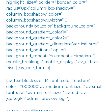
highlight_size=“ border=“ border_color=“
radius=’0px‘ column_boxshadow=“
column_boxshadow_color=“
column_boxshadow_width=’10‘
background=’bg_color‘ background_color=“
background_gradient_color1=“
background_gradient_color2=“
background_gradient_direction=’vertical‘ src=“
background_position=’top left‘
background_repeat=’no-repeat‘ animation=“
mobile_breaking=“ mobile_display=“ av_uid=’av-
14sqi‘][/av_one_fourth]
[av_textblock size=’14‘ font_color=’custom‘
color=’#000000′ av-medium-font-size=“ av-small-
font-size=“ av-mini-font-size=“ av_uid=’av-
jqqkcgkn‘ admin_preview_bg=“]