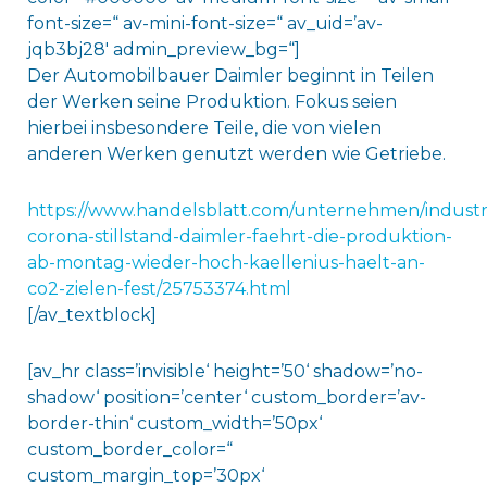
font-size=“ av-mini-font-size=“ av_uid=’av-
jqb3bj28′ admin_preview_bg=“]
Der Automobilbauer Daimler beginnt in Teilen
der Werken seine Produktion. Fokus seien
hierbei insbesondere Teile, die von vielen
anderen Werken genutzt werden wie Getriebe.
https://www.handelsblatt.com/unternehmen/industr
corona-stillstand-daimler-faehrt-die-produktion-
ab-montag-wieder-hoch-kaellenius-haelt-an-
co2-zielen-fest/25753374.html
[/av_textblock]
[av_hr class=’invisible‘ height=’50‘ shadow=’no-
shadow‘ position=’center‘ custom_border=’av-
border-thin‘ custom_width=’50px‘
custom_border_color=“
custom_margin_top=’30px‘