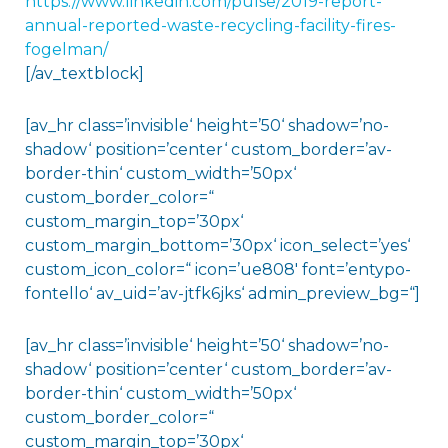
https://www.linkedin.com/pulse/2019-report-
annual-reported-waste-recycling-facility-fires-
fogelman/
[/av_textblock]
[av_hr class=’invisible‘ height=’50‘ shadow=’no-
shadow‘ position=’center‘ custom_border=’av-
border-thin‘ custom_width=’50px‘
custom_border_color=“
custom_margin_top=’30px‘
custom_margin_bottom=’30px‘ icon_select=’yes‘
custom_icon_color=“ icon=’ue808′ font=’entypo-
fontello‘ av_uid=’av-jtfk6jks‘ admin_preview_bg=“]
[av_hr class=’invisible‘ height=’50‘ shadow=’no-
shadow‘ position=’center‘ custom_border=’av-
border-thin‘ custom_width=’50px‘
custom_border_color=“
custom_margin_top=’30px‘