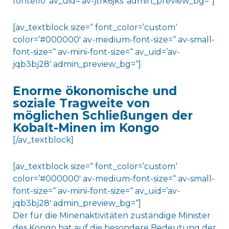
fontello‘ av_uid=’av-jtfk6jks‘ admin_preview_bg=“]
[av_textblock size=“ font_color=’custom‘
color=’#000000′ av-medium-font-size=“ av-small-
font-size=“ av-mini-font-size=“ av_uid=’av-
jqb3bj28′ admin_preview_bg=“]
Enorme ökonomische und
soziale Tragweite von
möglichen Schließungen der
Kobalt-Minen im Kongo
[/av_textblock]
[av_textblock size=“ font_color=’custom‘
color=’#000000′ av-medium-font-size=“ av-small-
font-size=“ av-mini-font-size=“ av_uid=’av-
jqb3bj28′ admin_preview_bg=“]
Der für die Minenaktivitäten zuständige Minister
des Kongo hat auf die besondere Bedeutung der