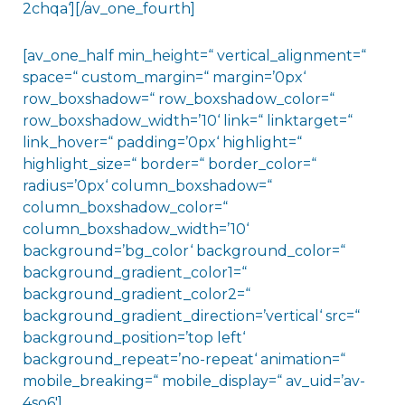
2chqa‘][/av_one_fourth]
[av_one_half min_height=“ vertical_alignment=“
space=“ custom_margin=“ margin=’0px‘
row_boxshadow=“ row_boxshadow_color=“
row_boxshadow_width=’10‘ link=“ linktarget=“
link_hover=“ padding=’0px‘ highlight=“
highlight_size=“ border=“ border_color=“
radius=’0px‘ column_boxshadow=“
column_boxshadow_color=“
column_boxshadow_width=’10‘
background=’bg_color‘ background_color=“
background_gradient_color1=“
background_gradient_color2=“
background_gradient_direction=’vertical‘ src=“
background_position=’top left‘
background_repeat=’no-repeat‘ animation=“
mobile_breaking=“ mobile_display=“ av_uid=’av-
4so6′]