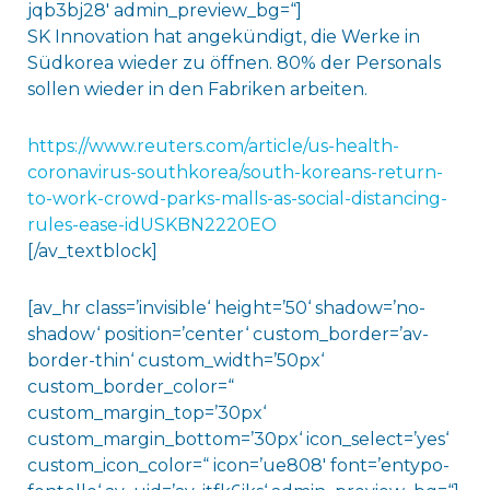
jqb3bj28′ admin_preview_bg=“]
SK Innovation hat angekündigt, die Werke in
Südkorea wieder zu öffnen. 80% der Personals
sollen wieder in den Fabriken arbeiten.
https://www.reuters.com/article/us-health-
coronavirus-southkorea/south-koreans-return-
to-work-crowd-parks-malls-as-social-distancing-
rules-ease-idUSKBN2220EO
[/av_textblock]
[av_hr class=’invisible‘ height=’50‘ shadow=’no-
shadow‘ position=’center‘ custom_border=’av-
border-thin‘ custom_width=’50px‘
custom_border_color=“
custom_margin_top=’30px‘
custom_margin_bottom=’30px‘ icon_select=’yes‘
custom_icon_color=“ icon=’ue808′ font=’entypo-