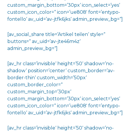
custom_margin_bottom=’30px‘ icon_select=’yes‘
custom_icon_color=“ icon=’ue808′ font=’entypo-
fontello‘ av_uid=’av-jtfk6jks‘ admin_preview_bg=“]
[av_social_share title=’Artikel teilen‘ style=“
buttons=“ av_uid=’av-jte46m4z‘
admin_preview_bg=“]
[av_hr class=’invisible‘ height=’50‘ shadow=’no-
shadow‘ position=’center‘ custom_border=’av-
border-thin‘ custom_width=’50px‘
custom_border_color=“
custom_margin_top=’30px‘
custom_margin_bottom=’30px‘ icon_select=’yes‘
custom_icon_color=“ icon=’ue808′ font=’entypo-
fontello‘ av_uid=’av-jtfk6jks‘ admin_preview_bg=“]
[av_hr class=’invisible‘ height=’50‘ shadow=’no-