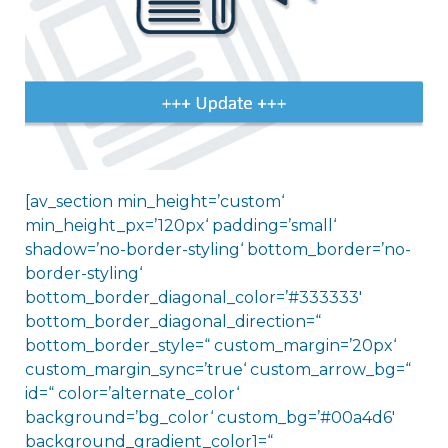
[av_section min_height=’custom‘
min_height_px=’120px‘ padding=’small‘
shadow=’no-border-styling‘ bottom_border=’no-
border-styling‘
bottom_border_diagonal_color=’#333333′
bottom_border_diagonal_direction=“
bottom_border_style=“ custom_margin=’20px‘
custom_margin_sync=’true‘ custom_arrow_bg=“
id=“ color=’alternate_color‘
background=’bg_color‘ custom_bg=’#00a4d6′
background_gradient_color1=“