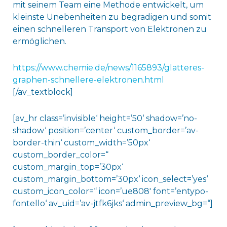
mit seinem Team eine Methode entwickelt, um
kleinste Unebenheiten zu begradigen und somit
einen schnelleren Transport von Elektronen zu
ermöglichen.
https://www.chemie.de/news/1165893/glatteres-
graphen-schnellere-elektronen.html
[/av_textblock]
[av_hr class=’invisible‘ height=’50‘ shadow=’no-
shadow‘ position=’center‘ custom_border=’av-
border-thin‘ custom_width=’50px‘
custom_border_color=“
custom_margin_top=’30px‘
custom_margin_bottom=’30px‘ icon_select=’yes‘
custom_icon_color=“ icon=’ue808′ font=’entypo-
fontello‘ av_uid=’av-jtfk6jks‘ admin_preview_bg=“]