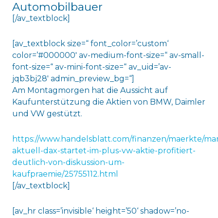
Automobilbauer
[/av_textblock]
[av_textblock size=“ font_color=’custom‘
color=’#000000′ av-medium-font-size=“ av-small-
font-size=“ av-mini-font-size=“ av_uid=’av-
jqb3bj28′ admin_preview_bg=“]
Am Montagmorgen hat die Aussicht auf
Kaufunterstützung die Aktien von BMW, Daimler
und VW gestützt.
https://www.handelsblatt.com/finanzen/maerkte/mar
aktuell-dax-startet-im-plus-vw-aktie-profitiert-
deutlich-von-diskussion-um-
kaufpraemie/25755112.html
[/av_textblock]
[av_hr class=’invisible‘ height=’50‘ shadow=’no-