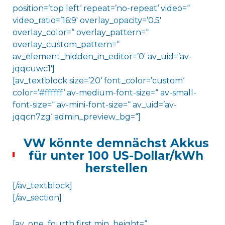
position=’top left‘ repeat=’no-repeat‘ video=“
video_ratio=’16:9′ overlay_opacity=’0.5′
overlay_color=“ overlay_pattern=“
overlay_custom_pattern=“
av_element_hidden_in_editor=’0′ av_uid=’av-
jqqcuwc1′]
[av_textblock size=’20‘ font_color=’custom‘
color=’#ffffff‘ av-medium-font-size=“ av-small-
font-size=“ av-mini-font-size=“ av_uid=’av-
jqqcn7zg‘ admin_preview_bg=“]
VW könnte demnächst Akkus
für unter 100 US-Dollar/kWh
herstellen
[/av_textblock]
[/av_section]
[av_one_fourth first min_height=“