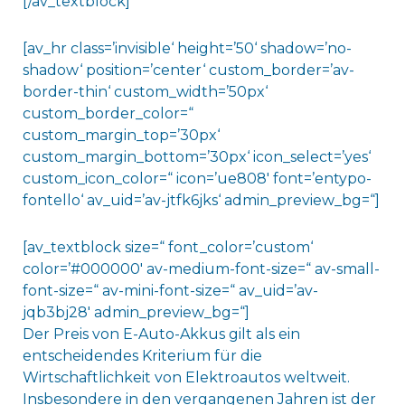
[/av_textblock]
[av_hr class=’invisible‘ height=’50‘ shadow=’no-
shadow‘ position=’center‘ custom_border=’av-
border-thin‘ custom_width=’50px‘
custom_border_color=“
custom_margin_top=’30px‘
custom_margin_bottom=’30px‘ icon_select=’yes‘
custom_icon_color=“ icon=’ue808′ font=’entypo-
fontello‘ av_uid=’av-jtfk6jks‘ admin_preview_bg=“]
[av_textblock size=“ font_color=’custom‘
color=’#000000′ av-medium-font-size=“ av-small-
font-size=“ av-mini-font-size=“ av_uid=’av-
jqb3bj28′ admin_preview_bg=“]
Der Preis von E-Auto-Akkus gilt als ein
entscheidendes Kriterium für die
Wirtschaftlichkeit von Elektroautos weltweit.
Insbesondere in den vergangenen Jahren ist der