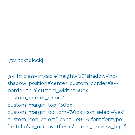
[/av_textblock]
[av_hr class=’invisible‘ height=’50‘ shadow=’no-
shadow‘ position=’center‘ custom_border=’av-
border-thin‘ custom_width=’50px‘
custom_border_color=“
custom_margin_top=’30px‘
custom_margin_bottom=’30px‘ icon_select=’yes‘
custom_icon_color=“ icon=’ue808′ font=’entypo-
fontello‘ av_uid=’av-jtfk6jks‘ admin_preview_bg=“]