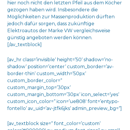
hier noch nicht den letzten Pfeil aus dem Köcher
gezogen haben wird. Insbesondere die
Möglichkeiten zur Massenproduktion dürften
jedoch dafür sorgen, dass zukünftige
Elektroautos der Marke VW vergleichsweise
günstig angeboten werden können.
[/av_textblock]
[av_hr class=’invisible‘ height=’50‘ shadow=’no-
shadow‘ position=’center‘ custom_border=’av-
border-thin‘ custom_width=’50px‘
custom_border_color=“
custom_margin_top=’30px‘
custom_margin_bottom=’30px‘ icon_select=’yes‘
custom_icon_color=“ icon=’ue808′ font=’entypo-
fontello‘ av_uid=’av-jtfk6jks‘ admin_preview_bg=“]
[av_textblock size=“ font_color=’custom‘