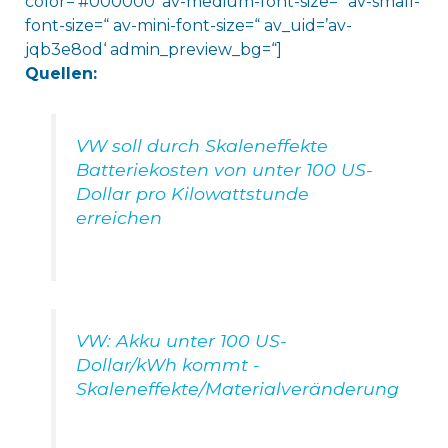
color=’#000000′ av-medium-font-size=“ av-small-
font-size=“ av-mini-font-size=“ av_uid=’av-
jqb3e8od‘ admin_preview_bg=“]
Quellen:
VW soll durch Skaleneffekte
Batteriekosten von unter 100 US-
Dollar pro Kilowattstunde
erreichen
VW: Akku unter 100 US-
Dollar/kWh kommt -
Skaleneffekte/Materialveränderung