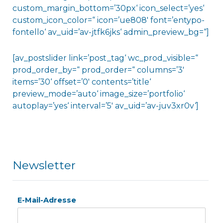
custom_margin_bottom=’30px‘ icon_select=’yes‘
custom_icon_color=“ icon=’ue808′ font=’entypo-
fontello‘ av_uid=’av-jtfk6jks‘ admin_preview_bg=“]
[av_postslider link=’post_tag‘ wc_prod_visible=“
prod_order_by=“ prod_order=“ columns=’3′
items=’30‘ offset=’0′ contents=’title‘
preview_mode=’auto‘ image_size=’portfolio‘
autoplay=’yes‘ interval=’5′ av_uid=’av-juv3xr0v‘]
Newsletter
E-Mail-Adresse