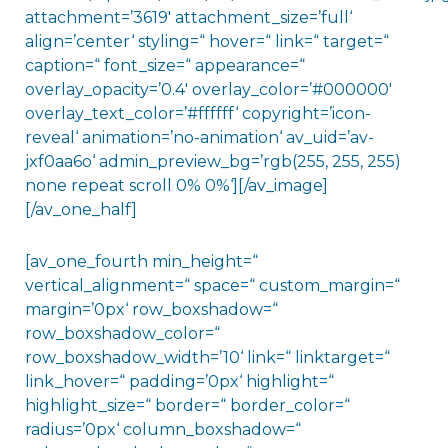
attachment=’3619′ attachment_size=’full‘
align=’center‘ styling=“ hover=“ link=“ target=“
caption=“ font_size=“ appearance=“
overlay_opacity=’0.4′ overlay_color=’#000000′
overlay_text_color=’#ffffff‘ copyright=’icon-
reveal‘ animation=’no-animation‘ av_uid=’av-
jxf0aa6o‘ admin_preview_bg=’rgb(255, 255, 255)
none repeat scroll 0% 0%‘][/av_image]
[/av_one_half]
[av_one_fourth min_height=“
vertical_alignment=“ space=“ custom_margin=“
margin=’0px‘ row_boxshadow=“
row_boxshadow_color=“
row_boxshadow_width=’10‘ link=“ linktarget=“
link_hover=“ padding=’0px‘ highlight=“
highlight_size=“ border=“ border_color=“
radius=’0px‘ column_boxshadow=“