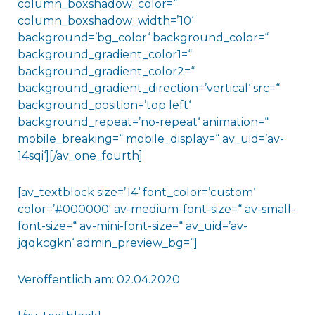
column_boxshadow_color=“
column_boxshadow_width=’10‘
background=’bg_color‘ background_color=“
background_gradient_color1=“
background_gradient_color2=“
background_gradient_direction=’vertical‘ src=“
background_position=’top left‘
background_repeat=’no-repeat‘ animation=“
mobile_breaking=“ mobile_display=“ av_uid=’av-
14sqi‘][/av_one_fourth]
[av_textblock size=’14‘ font_color=’custom‘
color=’#000000′ av-medium-font-size=“ av-small-
font-size=“ av-mini-font-size=“ av_uid=’av-
jqqkcgkn‘ admin_preview_bg=“]
Veröffentlich am: 02.04.2020