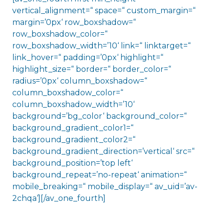
vertical_alignment=“ space=“ custom_margin=“
margin=’0px‘ row_boxshadow=“
row_boxshadow_color=“
row_boxshadow_width=’10‘ link=“ linktarget=“
link_hover=“ padding=’0px‘ highlight=“
highlight_size=“ border=“ border_color=“
radius=’0px‘ column_boxshadow=“
column_boxshadow_color=“
column_boxshadow_width=’10‘
background=’bg_color‘ background_color=“
background_gradient_color1=“
background_gradient_color2=“
background_gradient_direction=’vertical‘ src=“
background_position=’top left‘
background_repeat=’no-repeat‘ animation=“
mobile_breaking=“ mobile_display=“ av_uid=’av-
2chqa‘][/av_one_fourth]