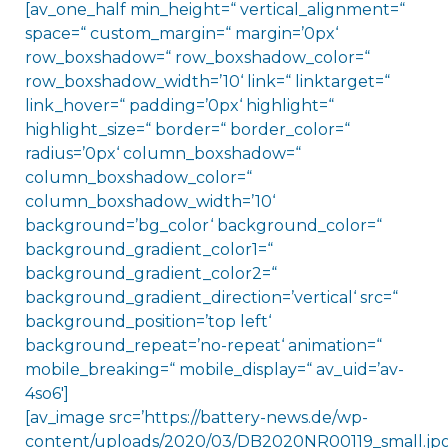
[av_one_half min_height=“ vertical_alignment=“
space=“ custom_margin=“ margin=’0px‘
row_boxshadow=“ row_boxshadow_color=“
row_boxshadow_width=’10‘ link=“ linktarget=“
link_hover=“ padding=’0px‘ highlight=“
highlight_size=“ border=“ border_color=“
radius=’0px‘ column_boxshadow=“
column_boxshadow_color=“
column_boxshadow_width=’10‘
background=’bg_color‘ background_color=“
background_gradient_color1=“
background_gradient_color2=“
background_gradient_direction=’vertical‘ src=“
background_position=’top left‘
background_repeat=’no-repeat‘ animation=“
mobile_breaking=“ mobile_display=“ av_uid=’av-
4so6′]
[av_image src=’https://battery-news.de/wp-
content/uploads/2020/03/DB2020NR00119_small.jpg