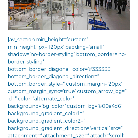
[av_section min_height=’custom‘
min_height_px=’120px‘ padding=’small‘
shadow=’no-border-styling‘ bottom_border=’no-
border-styling‘
bottom_border_diagonal_color=’#333333′
bottom_border_diagonal_direction=“
bottom_border_style=“ custom_margin=’20px‘
custom_margin_sync=’true‘ custom_arrow_bg=“
id=“ color=’alternate_color‘
background=’bg_color‘ custom_bg=’#00a4d6′
background_gradient_color1=“
background_gradient_color2=“
background_gradient_direction=’vertical‘ src=“
attachment=“ attachment_size=“ attach=’scroll‘