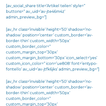
[av_social_share title=’Artikel teilen‘ style=“
buttons=“ av_uid=’av-jte46m4z‘
admin_preview_bg=“]
[av_hr class=’invisible‘ height=’50‘ shadow=’no-
shadow‘ position=’center‘ custom_border=’av-
border-thin‘ custom_width=’50px‘
custom_border_color=“
custom_margin_top=’30px‘
custom_margin_bottom=’30px‘ icon_select=’yes‘
custom_icon_color=“ icon=’ue808′ font=’entypo-
fontello‘ av_uid=’av-jtfk6jks‘ admin_preview_bg=“]
[av_hr class=’invisible‘ height=’50‘ shadow=’no-
shadow‘ position=’center‘ custom_border=’av-
border-thin‘ custom_width=’50px‘
custom_border_color=“
custom_margin_top=’30px‘