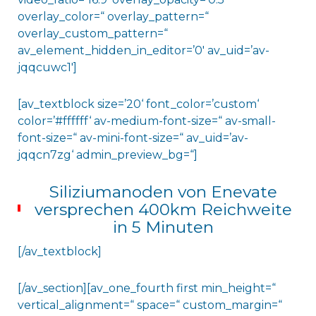
overlay_color=“ overlay_pattern=“
overlay_custom_pattern=“
av_element_hidden_in_editor=’0′ av_uid=’av-
jqqcuwc1′]
[av_textblock size=’20‘ font_color=’custom‘
color=’#ffffff‘ av-medium-font-size=“ av-small-
font-size=“ av-mini-font-size=“ av_uid=’av-
jqqcn7zg‘ admin_preview_bg=“]
Siliziumanoden von Enevate
versprechen 400km Reichweite
in 5 Minuten
[/av_textblock]
[/av_section][av_one_fourth first min_height=“
vertical_alignment=“ space=“ custom_margin=“