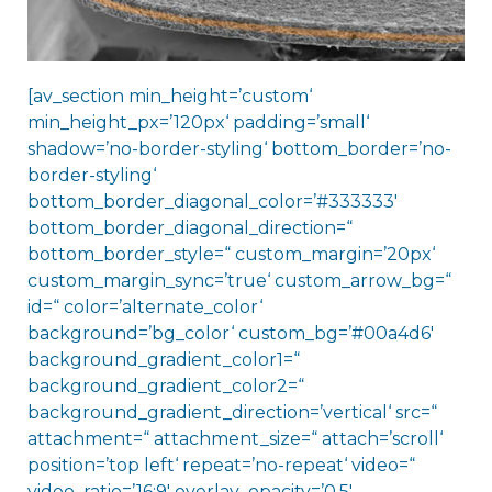
[av_section min_height=’custom‘
min_height_px=’120px‘ padding=’small‘
shadow=’no-border-styling‘ bottom_border=’no-
border-styling‘
bottom_border_diagonal_color=’#333333′
bottom_border_diagonal_direction=“
bottom_border_style=“ custom_margin=’20px‘
custom_margin_sync=’true‘ custom_arrow_bg=“
id=“ color=’alternate_color‘
background=’bg_color‘ custom_bg=’#00a4d6′
background_gradient_color1=“
background_gradient_color2=“
background_gradient_direction=’vertical‘ src=“
attachment=“ attachment_size=“ attach=’scroll‘
position=’top left‘ repeat=’no-repeat‘ video=“
video_ratio=’16:9′ overlay_opacity=’0.5′