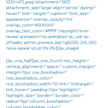
1030×472.jpeg‘ attachment=’3613′
attachment_size=’large‘ align=’center‘ styling=“
hover=“ link=“ target=“ caption=“ font_size=“
appearance=“ overlay_opacity=’0.4′
overlay_color=’#000000′
overlay_text_color=’#ffffff‘ copyright=’icon-
reveal‘ animation=’no-animation‘ av_uid=’av-
jxf0aa6o‘ admin_preview_bg=’rgb(255, 255, 255)
none repeat scroll 0% 0%‘][/av_image]
[/av_one_half][av_one_fourth min_height=“
vertical_alignment=“ space=“ custom_margin=“
margin=’0px‘ row_boxshadow=“
row_boxshadow_color=“
row_boxshadow_width=’10‘ link=“ linktarget=“
link_hover=“ padding=’0px‘ highlight=“
highlight_size=“ border=“ border_color=“
radius=’0px‘ column_boxshadow=“
column_boxshadow_color=“