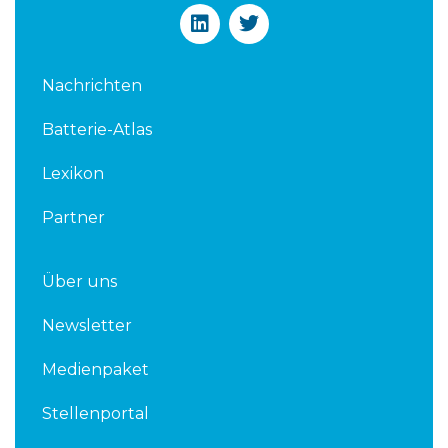
L
T
i
w
n
i
k
t
Nachrichten
e
t
d
e
Batterie-Atlas
i
r
n
Lexikon
Partner
Über uns
Newsletter
Medienpaket
Stellenportal