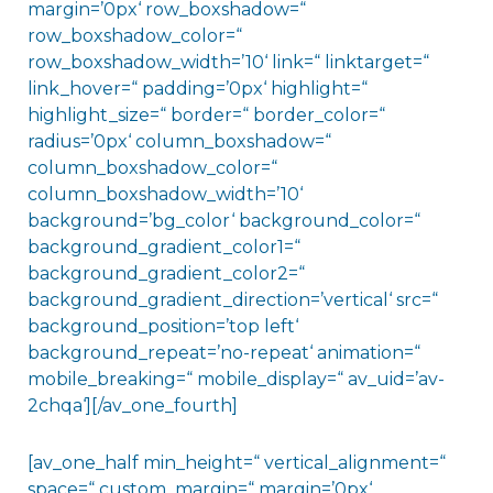
margin=’0px‘ row_boxshadow=“
row_boxshadow_color=“
row_boxshadow_width=’10‘ link=“ linktarget=“
link_hover=“ padding=’0px‘ highlight=“
highlight_size=“ border=“ border_color=“
radius=’0px‘ column_boxshadow=“
column_boxshadow_color=“
column_boxshadow_width=’10‘
background=’bg_color‘ background_color=“
background_gradient_color1=“
background_gradient_color2=“
background_gradient_direction=’vertical‘ src=“
background_position=’top left‘
background_repeat=’no-repeat‘ animation=“
mobile_breaking=“ mobile_display=“ av_uid=’av-
2chqa‘][/av_one_fourth]
[av_one_half min_height=“ vertical_alignment=“
space=“ custom_margin=“ margin=’0px‘