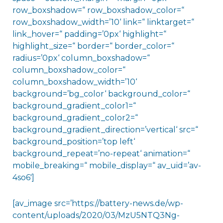
row_boxshadow=“ row_boxshadow_color=“
row_boxshadow_width=’10‘ link=“ linktarget=“
link_hover=“ padding=’0px‘ highlight=“
highlight_size=“ border=“ border_color=“
radius=’0px‘ column_boxshadow=“
column_boxshadow_color=“
column_boxshadow_width=’10‘
background=’bg_color‘ background_color=“
background_gradient_color1=“
background_gradient_color2=“
background_gradient_direction=’vertical‘ src=“
background_position=’top left‘
background_repeat=’no-repeat‘ animation=“
mobile_breaking=“ mobile_display=“ av_uid=’av-
4so6′]
[av_image src=’https://battery-news.de/wp-
content/uploads/2020/03/MzU5NTQ3Ng-