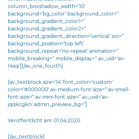
column_boxshadow_width=’10‘
background=’bg_color‘ background_color=“
background_gradient_color1=“
background_gradient_color2=“
background_gradient_direction=’vertical‘ src=“
background_position=’top left‘
background_repeat=’no-repeat‘ animation=“
mobile_breaking=“ mobile_display=“ av_uid=’av-
14sqi‘][/av_one_fourth]
[av_textblock size=’14‘ font_color=’custom‘
color=’#000000′ av-medium-font-size=“ av-small-
font-size=“ av-mini-font-size=“ av_uid=’av-
jqqkcgkn‘ admin_preview_bg=“]
Veröffentlicht am: 01.04.2020
[/av_textblock]