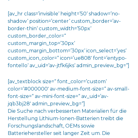
[av_hr class=’invisible‘ height=’50‘ shadow=’no-
shadow‘ position=’center‘ custom_border=’av-
border-thin‘ custom_width=’50px‘
custom_border_color=“
custom_margin_top=’30px‘
custom_margin_bottom=’30px‘ icon_select=’yes‘
custom_icon_color=“ icon=’ue808′ font=’entypo-
fontello‘ av_uid=’av-jtfk6jks‘ admin_preview_bg=“]
[av_textblock size=“ font_color=’custom‘
color=’#000000′ av-medium-font-size=“ av-small-
font-size=“ av-mini-font-size=“ av_uid=’av-
jqb3bj28′ admin_preview_bg=“]
Die Suche nach verbesserten Materialien für die
Herstellung Lithium-Ionen-Batterien treibt die
Forschungslandschaft, OEMs sowie
Batteriehersteller seit langer Zeit um. Die