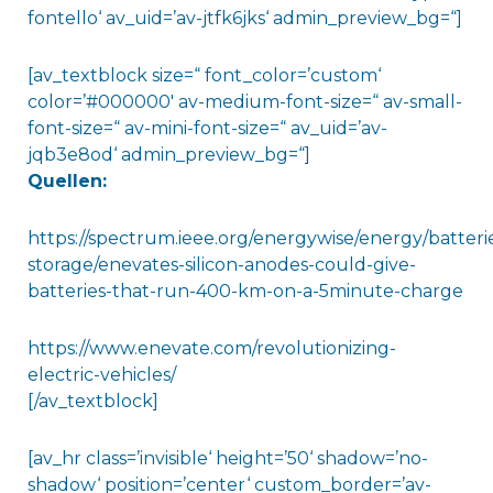
fontello‘ av_uid=’av-jtfk6jks‘ admin_preview_bg=“]
[av_textblock size=“ font_color=’custom‘
color=’#000000′ av-medium-font-size=“ av-small-
font-size=“ av-mini-font-size=“ av_uid=’av-
jqb3e8od‘ admin_preview_bg=“]
Quellen:
https://spectrum.ieee.org/energywise/energy/batteri
storage/enevates-silicon-anodes-could-give-
batteries-that-run-400-km-on-a-5minute-charge
https://www.enevate.com/revolutionizing-
electric-vehicles/
[/av_textblock]
[av_hr class=’invisible‘ height=’50‘ shadow=’no-
shadow‘ position=’center‘ custom_border=’av-