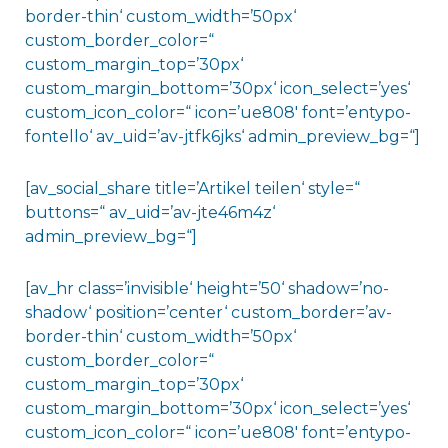
border-thin‘ custom_width=’50px‘
custom_border_color=“
custom_margin_top=’30px‘
custom_margin_bottom=’30px‘ icon_select=’yes‘
custom_icon_color=“ icon=’ue808′ font=’entypo-
fontello‘ av_uid=’av-jtfk6jks‘ admin_preview_bg=“]
[av_social_share title=’Artikel teilen‘ style=“
buttons=“ av_uid=’av-jte46m4z‘
admin_preview_bg=“]
[av_hr class=’invisible‘ height=’50‘ shadow=’no-
shadow‘ position=’center‘ custom_border=’av-
border-thin‘ custom_width=’50px‘
custom_border_color=“
custom_margin_top=’30px‘
custom_margin_bottom=’30px‘ icon_select=’yes‘
custom_icon_color=“ icon=’ue808′ font=’entypo-