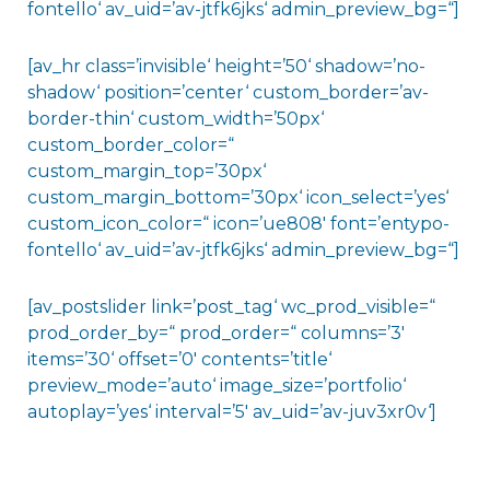
fontello‘ av_uid=’av-jtfk6jks‘ admin_preview_bg=“]
[av_hr class=’invisible‘ height=’50‘ shadow=’no-
shadow‘ position=’center‘ custom_border=’av-
border-thin‘ custom_width=’50px‘
custom_border_color=“
custom_margin_top=’30px‘
custom_margin_bottom=’30px‘ icon_select=’yes‘
custom_icon_color=“ icon=’ue808′ font=’entypo-
fontello‘ av_uid=’av-jtfk6jks‘ admin_preview_bg=“]
[av_postslider link=’post_tag‘ wc_prod_visible=“
prod_order_by=“ prod_order=“ columns=’3′
items=’30‘ offset=’0′ contents=’title‘
preview_mode=’auto‘ image_size=’portfolio‘
autoplay=’yes‘ interval=’5′ av_uid=’av-juv3xr0v‘]