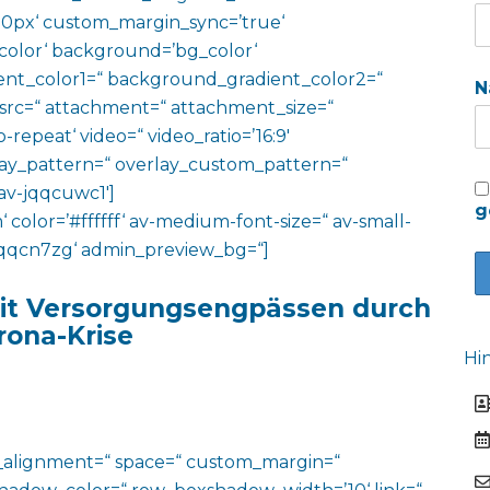
0px‘ custom_margin_sync=’true‘
color‘ background=’bg_color‘
nt_color1=“ background_gradient_color2=“
N
 src=“ attachment=“ attachment_size=“
o-repeat‘ video=“ video_ratio=’16:9′
rlay_pattern=“ overlay_custom_pattern=“
av-jqqcuwc1′]
g
‘ color=’#ffffff‘ av-medium-font-size=“ av-small-
v-jqqcn7zg‘ admin_preview_bg=“]
mit Versorgungsengpässen durch
rona-Krise
Hi
al_alignment=“ space=“ custom_margin=“