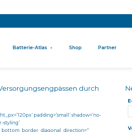
Batterie-Atlas
Shop
Partner
 Versorgungsengpässen durch
N
E
ht_px=’120px‘ padding=’small‘ shadow=’no-
-styling‘
V
 bottom_border_diagonal_direction=“