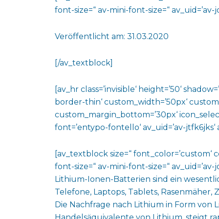
font-size=“ av-mini-font-size=“ av_uid=’a
Veröffentlicht am: 31.03.2020
[/av_textblock]
[av_hr class=’invisible‘ height=’50‘ shado
border-thin‘ custom_width=’50px‘ custo
custom_margin_bottom=’30px‘ icon_select
font=’entypo-fontello‘ av_uid=’av-jtfk6jks
[av_textblock size=“ font_color=’custom‘ 
font-size=“ av-mini-font-size=“ av_uid=’a
Lithium-Ionen-Batterien sind ein wesentli
Telefone, Laptops, Tablets, Rasenmäher,
Die Nachfrage nach Lithium in Form von 
Handelsäquivalente von Lithium, steigt ra