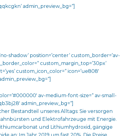
v-jqqkcgkn‘ admin_preview_bg=“]
w=’no-shadow‘ position=’center‘ custom_border=’av-
m_border_color=“ custom_margin_top=’30px‘
=’yes‘ custom_icon_color=“ icon=’ue808′
‘ admin_preview_bg=“]
color=’#000000′ av-medium-font-size=“ av-small-
v-jqb3bj28′ admin_preview_bg=“]
cher Bestandteil unseres Alltags: Sie versorgen
 Zahnbürsten und Elektrofahrzeuge mit Energie.
Lithiumcarbonat und Lithiumhydroxid, gängige
pide an: Im Jahr 2019 um fast 20%. Die Preise