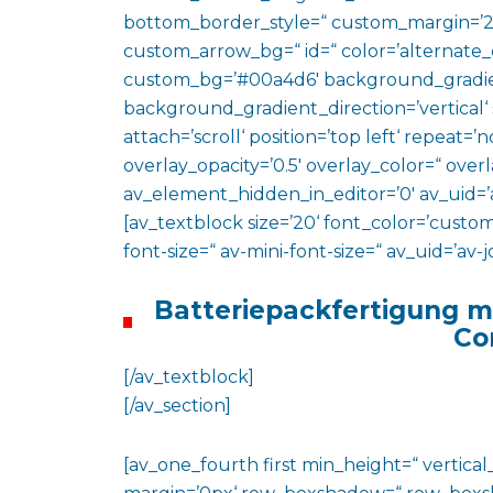
bottom_border_style=“ custom_margin=’2
custom_arrow_bg=“ id=“ color=’alternate_
custom_bg=’#00a4d6′ background_gradie
background_gradient_direction=’vertical‘
attach=’scroll‘ position=’top left‘ repeat=’n
overlay_opacity=’0.5′ overlay_color=“ ove
av_element_hidden_in_editor=’0′ av_uid=’
[av_textblock size=’20‘ font_color=’custom
font-size=“ av-mini-font-size=“ av_uid=’a
Batteriepackfertigung 
Co
[/av_textblock]
[/av_section]
[av_one_fourth first min_height=“ vertic