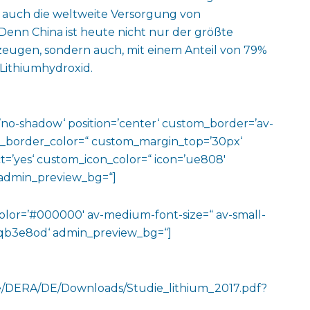
 auch die weltweite Versorgung von
. Denn China ist heute nicht nur der größte
eugen, sondern auch, mit einem Anteil von 79%
Lithiumhydroxid.
w=’no-shadow‘ position=’center‘ custom_border=’av-
m_border_color=“ custom_margin_top=’30px‘
=’yes‘ custom_icon_color=“ icon=’ue808′
‘ admin_preview_bg=“]
color=’#000000′ av-medium-font-size=“ av-small-
v-jqb3e8od‘ admin_preview_bg=“]
e/DERA/DE/Downloads/Studie_lithium_2017.pdf?