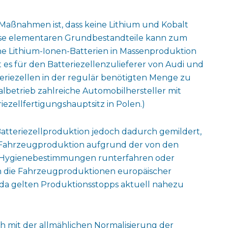
 Maßnahmen ist, dass keine Lithium und Kobalt
ese elementaren Grundbestandteile kann zum
e Lithium-Ionen-Batterien in Massenproduktion
es für den Batteriezellenzulieferer von Audi und
riezellen in der regulär benötigten Menge zu
lbetrieb zahlreiche Automobilhersteller mit
ezellfertigungshauptsitz in Polen.)
r Batteriezellproduktion jedoch dadurch gemildert,
re Fahrzeugproduktion aufgrund der von den
 Hygienebestimmungen runterfahren oder
nn die Fahrzeugproduktionen europäischer
 da gelten Produktionsstopps aktuell nahezu
ich mit der allmählichen Normalisierung der