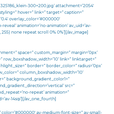
325186_klein-300×200.jpg‘ attachment=’2054′
yling=“ hover=“ link=“ target=“ caption=“
’0.4′ overlay_color=’#000000′
n-reveal‘ animation=’no-animation‘ av_uid=’av-
 255) none repeat scroll 0% 0%‘][/av_image]
ignment=“ space=“ custom_margin=“ margin=’0px‘
row_boxshadow_width=’10‘ link=“ linktarget=“
hlight_size=“ border=“ border_color=“ radius=’0px‘
_color=“ column_boxshadow_width=’10‘
=“ background_gradient_color1=“
gradient_direction=’vertical‘ src=“
nd_repeat=’no-repeat‘ animation=“
=’av-14sqi‘][/av_one_fourth]
m‘ color=’#000000′ av-medium-font-size=“ av-small-