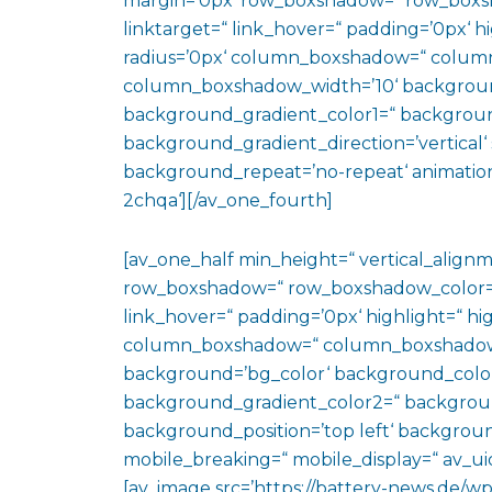
margin=’0px‘ row_boxshadow=“ row_boxsh
linktarget=“ link_hover=“ padding=’0px‘ h
radius=’0px‘ column_boxshadow=“ colum
column_boxshadow_width=’10‘ backgroun
background_gradient_color1=“ backgroun
background_gradient_direction=’vertical‘ 
background_repeat=’no-repeat‘ animation
2chqa‘][/av_one_fourth]
[av_one_half min_height=“ vertical_align
row_boxshadow=“ row_boxshadow_color=“ 
link_hover=“ padding=’0px‘ highlight=“ hig
column_boxshadow=“ column_boxshadow
background=’bg_color‘ background_color
background_gradient_color2=“ background_
background_position=’top left‘ backgrou
mobile_breaking=“ mobile_display=“ av_uid
[av_image src=’https://battery-news.de/wp