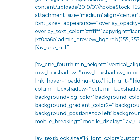
content/uploads/2019/07/AdobeStock_155
attachment_size=’medium‘ align=’center‘ st
font_size=“ appearance=“ overlay_opacity=
overlay_text_color=’#ffffff‘ copyright=’ico
jxf0aa6o‘ admin_preview_bg=’rgb(255, 255,
[/av_one_half]
[av_one_fourth min_height=“ vertical_al
row_boxshadow=“ row_boxshadow_color=“ 
link_hover=“ padding=’0px‘ highlight=“ hig
column_boxshadow=“ column_boxshadow
background=’bg_color‘ background_color
background_gradient_color2=“ background_
background_position=’top left‘ backgrou
mobile_breaking=“ mobile_display=“ av_uid
[av_textblock size=’14‘ font_color=’custo