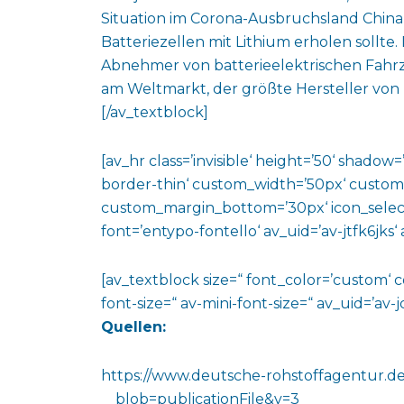
Situation im Corona-Ausbruchsland China
Batteriezellen mit Lithium erholen sollte
Abnehmer von batterieelektrischen Fahrz
am Weltmarkt, der größte Hersteller von 
[/av_textblock]
[av_hr class=’invisible‘ height=’50‘ shado
border-thin‘ custom_width=’50px‘ custo
custom_margin_bottom=’30px‘ icon_select
font=’entypo-fontello‘ av_uid=’av-jtfk6jks
[av_textblock size=“ font_color=’custom‘ 
font-size=“ av-mini-font-size=“ av_uid=’a
Quellen:
https://www.deutsche-rohstoffagentur.d
__blob=publicationFile&v=3