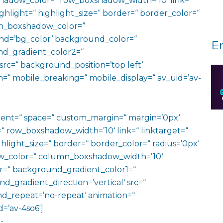
adow_color=“ row_boxshadow_width=’10‘ link=“
ighlight=“ highlight_size=“ border=“ border_color=“
n_boxshadow_color=“
d=’bg_color‘ background_color=“
E
d_gradient_color2=“
src=“ background_position=’top left‘
=“ mobile_breaking=“ mobile_display=“ av_uid=’av-
ment=“ space=“ custom_margin=“ margin=’0px‘
row_boxshadow_width=’10‘ link=“ linktarget=“
hlight_size=“ border=“ border_color=“ radius=’0px‘
_color=“ column_boxshadow_width=’10‘
=“ background_gradient_color1=“
gradient_direction=’vertical‘ src=“
nd_repeat=’no-repeat‘ animation=“
=’av-4so6′]
-