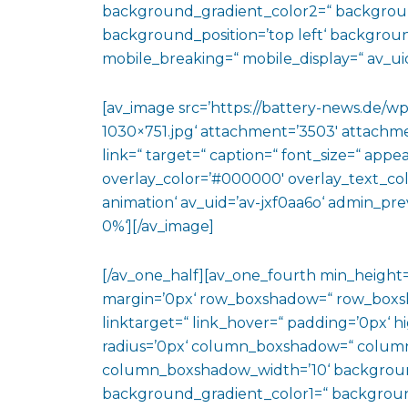
background_gradient_color2=“ background_
background_position=’top left‘ backgrou
mobile_breaking=“ mobile_display=“ av_uid
[av_image src=’https://battery-news.de/
1030×751.jpg‘ attachment=’3503′ attachment
link=“ target=“ caption=“ font_size=“ appe
overlay_color=’#000000′ overlay_text_color
animation‘ av_uid=’av-jxf0aa6o‘ admin_pre
0%‘][/av_image]
[/av_one_half][av_one_fourth min_height
margin=’0px‘ row_boxshadow=“ row_boxsh
linktarget=“ link_hover=“ padding=’0px‘ h
radius=’0px‘ column_boxshadow=“ colum
column_boxshadow_width=’10‘ backgroun
background_gradient_color1=“ backgroun