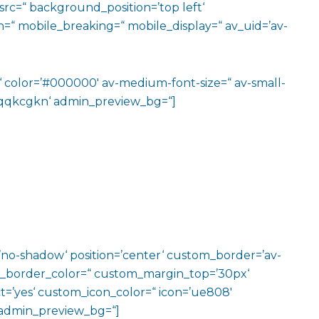
src=“ background_position=’top left‘
=“ mobile_breaking=“ mobile_display=“ av_uid=’av-
m‘ color=’#000000′ av-medium-font-size=“ av-small-
v-jqqkcgkn‘ admin_preview_bg=“]
w=’no-shadow‘ position=’center‘ custom_border=’av-
m_border_color=“ custom_margin_top=’30px‘
=’yes‘ custom_icon_color=“ icon=’ue808′
‘ admin_preview_bg=“]