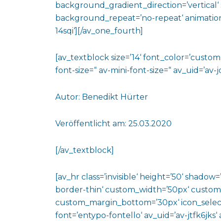
background_gradient_direction=’vertical‘ 
background_repeat=’no-repeat‘ animation
14sqi‘][/av_one_fourth]
[av_textblock size=’14‘ font_color=’custo
font-size=“ av-mini-font-size=“ av_uid=’a
Autor: Benedikt Hürter
Veröffentlicht am: 25.03.2020
[/av_textblock]
[av_hr class=’invisible‘ height=’50‘ shado
border-thin‘ custom_width=’50px‘ custo
custom_margin_bottom=’30px‘ icon_select
font=’entypo-fontello‘ av_uid=’av-jtfk6jks