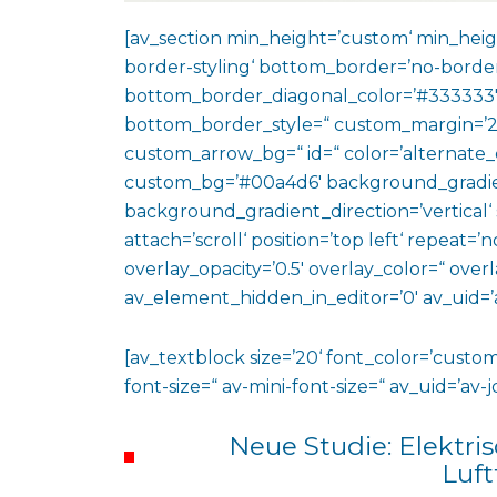
[av_section min_height=’custom‘ min_heig
border-styling‘ bottom_border=’no-border
bottom_border_diagonal_color=’#333333′
bottom_border_style=“ custom_margin=’2
custom_arrow_bg=“ id=“ color=’alternate_
custom_bg=’#00a4d6′ background_gradie
background_gradient_direction=’vertical‘
attach=’scroll‘ position=’top left‘ repeat=’n
overlay_opacity=’0.5′ overlay_color=“ ove
av_element_hidden_in_editor=’0′ av_uid=’
[av_textblock size=’20‘ font_color=’custom
font-size=“ av-mini-font-size=“ av_uid=’a
Neue Studie: Elektri
Luft