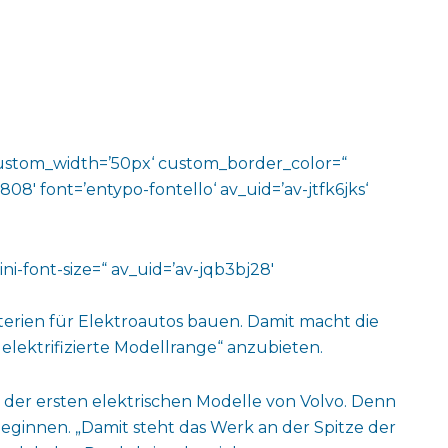
‘ custom_width=’50px‘ custom_border_color=“
′ font=’entypo-fontello‘ av_uid=’av-jtfk6jks‘
ni-font-size=“ av_uid=’av-jqb3bj28′
terien für Elektroautos bauen. Damit macht die
elektrifizierte Modellrange“ anzubieten.
es der ersten elektrischen Modelle von Volvo. Denn
eginnen. „Damit steht das Werk an der Spitze der