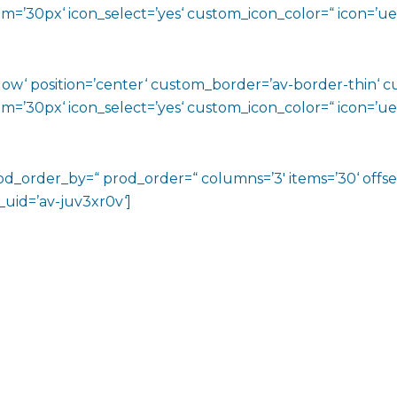
0px‘ icon_select=’yes‘ custom_icon_color=“ icon=’ue808
shadow‘ position=’center‘ custom_border=’av-border-thin
0px‘ icon_select=’yes‘ custom_icon_color=“ icon=’ue808
rod_order_by=“ prod_order=“ columns=’3′ items=’30‘ offse
v_uid=’av-juv3xr0v‘]