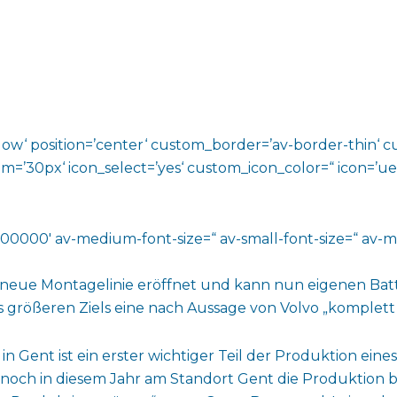
shadow‘ position=’center‘ custom_border=’av-border-thin
0px‘ icon_select=’yes‘ custom_icon_color=“ icon=’ue808
000000′ av-medium-font-size=“ av-small-font-size=“ av-mi
e neue Montagelinie eröffnet und kann nun eigenen Bat
s größeren Ziels eine nach Aussage von Volvo „komplett 
n Gent ist ein erster wichtiger Teil der Produktion ein
noch in diesem Jahr am Standort Gent die Produktion b