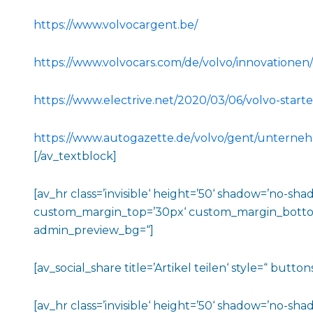
https://www.volvocargent.be/
https://www.volvocars.com/de/volvo/innovationen/
https://www.electrive.net/2020/03/06/volvo-start
https://www.autogazette.de/volvo/gent/unterneh
[/av_textblock]
[av_hr class=’invisible‘ height=’50‘ shadow=’no-
custom_margin_top=’30px‘ custom_margin_bottom=’3
admin_preview_bg=“]
[av_social_share title=’Artikel teilen‘ style=“ but
[av_hr class=’invisible‘ height=’50‘ shadow=’no-