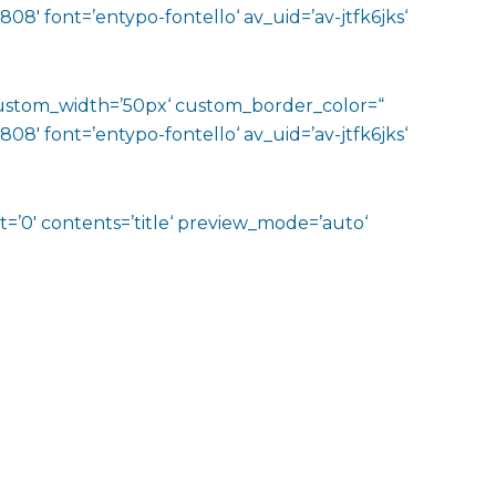
′ font=’entypo-fontello‘ av_uid=’av-jtfk6jks‘
‘ custom_width=’50px‘ custom_border_color=“
′ font=’entypo-fontello‘ av_uid=’av-jtfk6jks‘
t=’0′ contents=’title‘ preview_mode=’auto‘