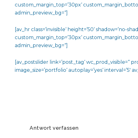
custom_margin_top=’30px‘ custom_margin_bottom=’3
admin_preview_bg=“]
[av_hr class=’invisible‘ height=’50‘ shadow=’no-
custom_margin_top=’30px‘ custom_margin_bottom=’3
admin_preview_bg=“]
[av_postslider link=’post_tag‘ wc_prod_visible=“ p
image_size=’portfolio‘ autoplay=’yes‘ interval=’5′ a
Antwort verfassen