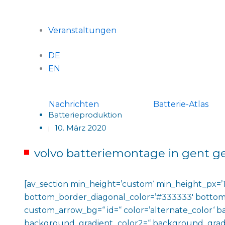
Veranstaltungen
DE
EN
Nachrichten
Batterie-Atlas
Batterieproduktion
10. März 2020
|
volvo batteriemontage in gent ge
[av_section min_height=’custom‘ min_height_px=’1
bottom_border_diagonal_color=’#333333′ bottom
custom_arrow_bg=“ id=“ color=’alternate_color‘
background_gradient_color2=“ background_gradient_