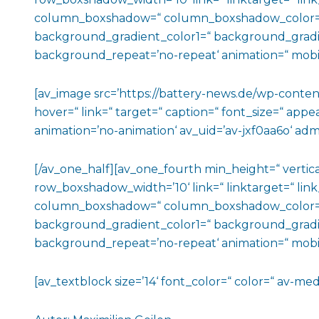
column_boxshadow=“ column_boxshadow_color=“
background_gradient_color1=“ background_gradien
background_repeat=’no-repeat‘ animation=“ mobil
[av_image src=’https://battery-news.de/wp-conten
hover=“ link=“ target=“ caption=“ font_size=“ appe
animation=’no-animation‘ av_uid=’av-jxf0aa6o‘ adm
[/av_one_half][av_one_fourth min_height=“ vert
row_boxshadow_width=’10‘ link=“ linktarget=“ link
column_boxshadow=“ column_boxshadow_color=“
background_gradient_color1=“ background_gradien
background_repeat=’no-repeat‘ animation=“ mobile
[av_textblock size=’14‘ font_color=“ color=“ av-me