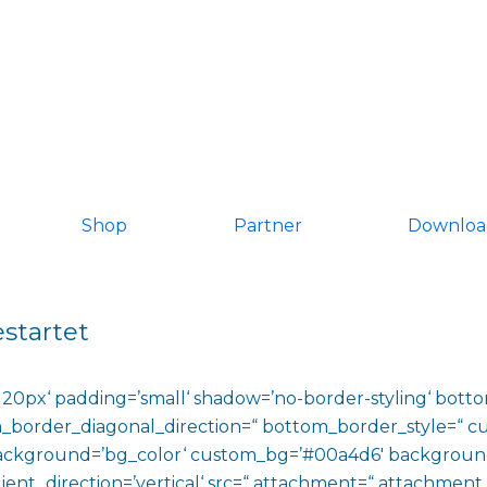
Shop
Partner
Downloa
startet
20px‘ padding=’small‘ shadow=’no-border-styling‘ bott
_border_diagonal_direction=“ bottom_border_style=“ c
 background=’bg_color‘ custom_bg=’#00a4d6′ backgroun
direction=’vertical‘ src=“ attachment=“ attachment_size