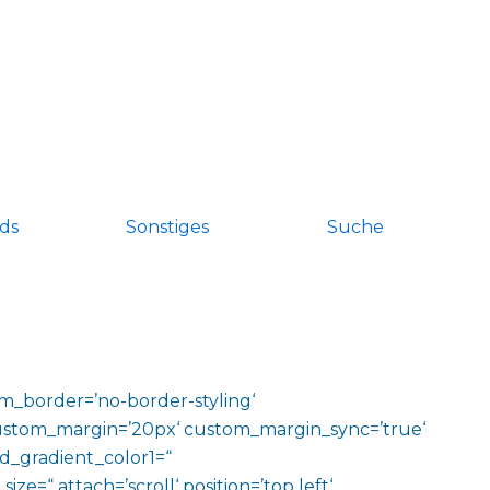
ds
Sonstiges
Suche
om_border=’no-border-styling‘
ustom_margin=’20px‘ custom_margin_sync=’true‘
d_gradient_color1=“
=“ attach=’scroll‘ position=’top left‘