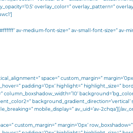
lay_opacity=’0.5′ overlay_color=“ overlay_pattern=“ over
wc1′]
#ffffff‘ av-medium-font-size=“ av-small-font-size=“ av-mi
vertical_alignment=“ space=“ custom_margin=“ margin=’
_hover=“ padding=’0px‘ highlight=“ highlight_size=“ bord
 column_boxshadow_width=’10‘ background=’bg_color
t_color2=“ background_gradient_direction=’vertical‘ sr
e_breaking=“ mobile_display=“ av_uid=’av-2chqa‘][/av_o
 space=“ custom_margin=“ margin=’0px‘ row_boxshadow=
_hover=“ padding=’0px‘ highlight=“ highlight_size=“ bord