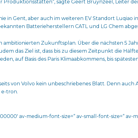
er Produktionsstätten“, sagte Geert Bruynzeel, Leiter d
ie in Gent, aber auch im weiteren EV Standort Luqiao in 
n bekannten Batterieherstellern CATL und LG Chem abge
n ambitionierten Zukunftsplan. Über die nächsten 5 Jah
udem das Ziel ist, dass bis zu diesem Zeitpunkt die Hälf
en, auf Basis des Paris Klimaabkommens, bis spätesten
bseits von Volvo kein unbeschriebenes Blatt. Denn auch 
 e-tron.
000000′ av-medium-font-size=“ av-small-font-size=“ av-mi