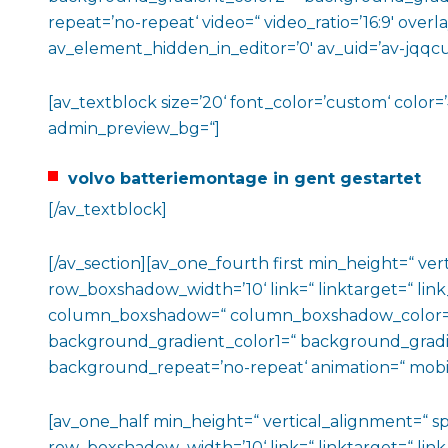
repeat=’no-repeat‘ video=“ video_ratio=’16:9′ over
av_element_hidden_in_editor=’0′ av_uid=’av-jqqcu
[av_textblock size=’20‘ font_color=’custom‘ color=’
admin_preview_bg=“]
volvo batteriemontage in gent gestartet
[/av_textblock]
[/av_section][av_one_fourth first min_height=“ 
row_boxshadow_width=’10‘ link=“ linktarget=“ link
column_boxshadow=“ column_boxshadow_color=“
background_gradient_color1=“ background_gradien
background_repeat=’no-repeat‘ animation=“ mobil
[av_one_half min_height=“ vertical_alignment=“
row_boxshadow_width=’10‘ link=“ linktarget=“ link