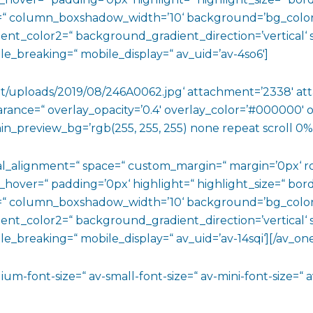
 column_boxshadow_width=’10‘ background=’bg_color
t_color2=“ background_gradient_direction=’vertical‘ sr
e_breaking=“ mobile_display=“ av_uid=’av-4so6′]
t/uploads/2019/08/246A0062.jpg‘ attachment=’2338′ attac
arance=“ overlay_opacity=’0.4′ overlay_color=’#000000′ ov
in_preview_bg=’rgb(255, 255, 255) none repeat scroll 0%
ical_alignment=“ space=“ custom_margin=“ margin=’0px
_hover=“ padding=’0px‘ highlight=“ highlight_size=“ bord
 column_boxshadow_width=’10‘ background=’bg_color
t_color2=“ background_gradient_direction=’vertical‘ sr
_breaking=“ mobile_display=“ av_uid=’av-14sqi‘][/av_on
dium-font-size=“ av-small-font-size=“ av-mini-font-size=