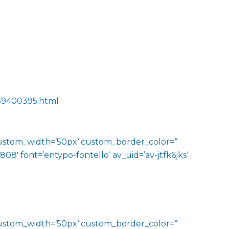
989400395.html
‘ custom_width=’50px‘ custom_border_color=“
′ font=’entypo-fontello‘ av_uid=’av-jtfk6jks‘
‘ custom_width=’50px‘ custom_border_color=“