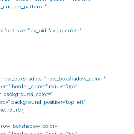
lay_custom_pattern=“
ni-font-size=“ av_uid=’av-jqqcn7zg‘
0px‘ row_boxshadow=“ row_boxshadow_color=“
er=“ border_color=“ radius=’0px‘
‘ background_color=“
c=“ background_position=’top left‘
ne_fourth]
“ row_boxshadow_color=“
er=“ border_color=“ radius=’0px‘