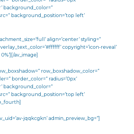
‘ background_color=“
c=“ background_position=’top left‘
hment_size=’full‘ align=’center‘ styling=“
erlay_text_color=’#ffffff‘ copyright=’icon-reveal‘
 0%‘][/av_image]
‘ row_boxshadow=“ row_boxshadow_color=“
er=“ border_color=“ radius=’0px‘
‘ background_color=“
c=“ background_position=’top left‘
e_fourth]
“ av_uid=’av-jqqkcgkn‘ admin_preview_bg=“]