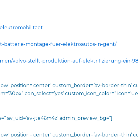
elektromobilitaet
et-batterie-montage-fuer-elektroautos-in-gent/
men/volvo-stellt-produktion-auf-elektrifizierung-ein-
shadow‘ position=’center‘ custom_border=’av-border-thin
0px‘ icon_select=’yes‘ custom_icon_color=“ icon=’ue808
tons=“ av_uid=’av-jte46m4z‘ admin_preview_bg=“]
shadow‘ position=’center‘ custom_border=’av-border-thin