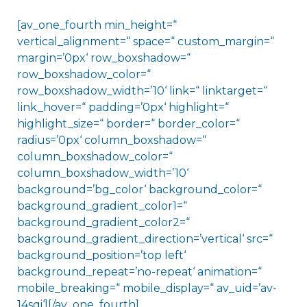
[av_one_fourth min_height=“
vertical_alignment=“ space=“ custom_margin=“
margin=’0px‘ row_boxshadow=“
row_boxshadow_color=“
row_boxshadow_width=’10‘ link=“ linktarget=“
link_hover=“ padding=’0px‘ highlight=“
highlight_size=“ border=“ border_color=“
radius=’0px‘ column_boxshadow=“
column_boxshadow_color=“
column_boxshadow_width=’10‘
background=’bg_color‘ background_color=“
background_gradient_color1=“
background_gradient_color2=“
background_gradient_direction=’vertical‘ src=“
background_position=’top left‘
background_repeat=’no-repeat‘ animation=“
mobile_breaking=“ mobile_display=“ av_uid=’av-
14sqi‘][/av_one_fourth]