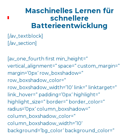
Maschinelles Lernen für
schnellere
Batterieentwicklung
[/av_textblock]
[/av_section]
[av_one_fourth first min_height=“
vertical_alignment=“ space=“ custom_margin=“
margin=’0px‘ row_boxshadow=“
row_boxshadow_color=“
row_boxshadow_width=’10‘ link=“ linktarget=“
link_hover=“ padding=’0px‘ highlight=“
highlight_size=“ border=“ border_color=“
radius=’0px‘ column_boxshadow=“
column_boxshadow_color=“
column_boxshadow_width=’10‘
background=’bg_color‘ background_color=“