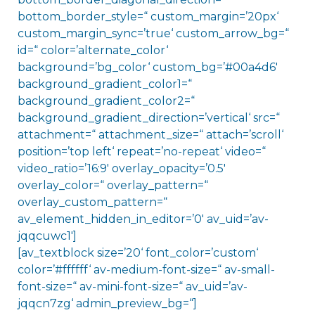
bottom_border_style=“ custom_margin=’20px‘
custom_margin_sync=’true‘ custom_arrow_bg=“
id=“ color=’alternate_color‘
background=’bg_color‘ custom_bg=’#00a4d6′
background_gradient_color1=“
background_gradient_color2=“
background_gradient_direction=’vertical‘ src=“
attachment=“ attachment_size=“ attach=’scroll‘
position=’top left‘ repeat=’no-repeat‘ video=“
video_ratio=’16:9′ overlay_opacity=’0.5′
overlay_color=“ overlay_pattern=“
overlay_custom_pattern=“
av_element_hidden_in_editor=’0′ av_uid=’av-
jqqcuwc1′]
[av_textblock size=’20‘ font_color=’custom‘
color=’#ffffff‘ av-medium-font-size=“ av-small-
font-size=“ av-mini-font-size=“ av_uid=’av-
jqqcn7zg‘ admin_preview_bg=“]