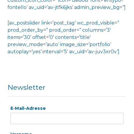
custom_icon_color=“ icon=’ue808′ font=’entypo-
fontello‘ av_uid=’av-jtfk6jks‘ admin_preview_bg=“]
[av_postslider link=’post_tag‘ wc_prod_visible=“
prod_order_by=“ prod_order=“ columns=’3′
items=’30‘ offset=’0′ contents=’title‘
preview_mode=’auto‘ image_size=’portfolio‘
autoplay=’yes‘ interval=’5′ av_uid=’av-juv3xr0v‘]
Newsletter
E-Mail-Adresse