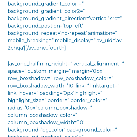
background_gradient_color1=“
background_gradient_color2=“
background_gradient_direction=’vertical‘ src=“
background_position=’top left‘
background_repeat=’no-repeat‘ animation=“
mobile_breaking=“ mobile_display=“ av_uid=’av-
2chqa‘][/av_one_fourth]
[av_one_half min_height=“ vertical_alignment=“
space=“ custom_margin=“ margin=’0px‘
row_boxshadow=“ row_boxshadow_color=“
row_boxshadow_width=’10‘ link=“ linktarget=“
link_hover=“ padding=’0px‘ highlight=“
highlight_size=“ border=“ border_color=“
radius=’0px‘ column_boxshadow=“
column_boxshadow_color=“
column_boxshadow_width=’10‘
background=’bg_color‘ background_color=“