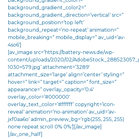
background_gradient_color1=“
background_gradient_color2=“
background_gradient_direction=’vertical‘ src=“
background_position=’top left‘
background_repeat=’no-repeat‘ animation=“
mobile_breaking=“ mobile_display=“ av_uid=’av-
4so6′]
[av_image src=’https://battery-news.de/wp-
content/uploads/2020/02/AdobeStock_288523057_g
1030×579.jpg‘ attachment=’3289′
attachment_size=’large‘ align=’center‘ styling=“
hover=“ link=“ target=“ caption=“ font_size=“
appearance=“ overlay_opacity=’0.4′
overlay_color=’#000000′
overlay_text_color=’#ffffff‘ copyright=’icon-
reveal‘ animation=’no-animation‘ av_uid=’av-
jxf0aa6o‘ admin_preview_bg=’rgb(255, 255, 255)
none repeat scroll 0% 0%‘][/av_image]
[/av_one_half]