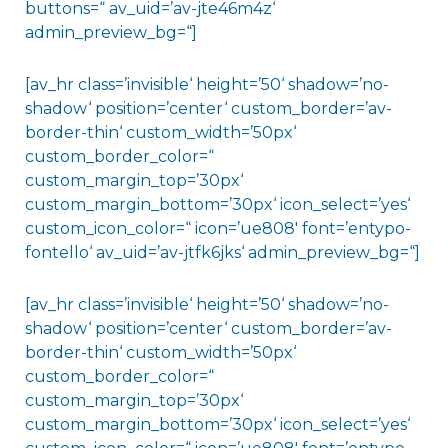
buttons=“ av_uid=’av-jte46m4z‘
admin_preview_bg=“]
[av_hr class=’invisible‘ height=’50‘ shadow=’no-
shadow‘ position=’center‘ custom_border=’av-
border-thin‘ custom_width=’50px‘
custom_border_color=“
custom_margin_top=’30px‘
custom_margin_bottom=’30px‘ icon_select=’yes‘
custom_icon_color=“ icon=’ue808′ font=’entypo-
fontello‘ av_uid=’av-jtfk6jks‘ admin_preview_bg=“]
[av_hr class=’invisible‘ height=’50‘ shadow=’no-
shadow‘ position=’center‘ custom_border=’av-
border-thin‘ custom_width=’50px‘
custom_border_color=“
custom_margin_top=’30px‘
custom_margin_bottom=’30px‘ icon_select=’yes‘