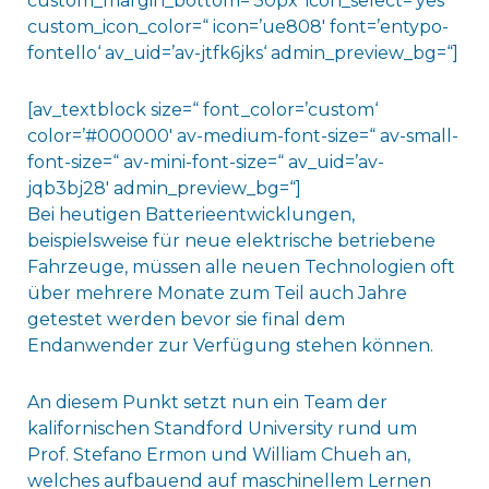
custom_margin_bottom=’30px‘ icon_select=’yes‘
custom_icon_color=“ icon=’ue808′ font=’entypo-
fontello‘ av_uid=’av-jtfk6jks‘ admin_preview_bg=“]
[av_textblock size=“ font_color=’custom‘
color=’#000000′ av-medium-font-size=“ av-small-
font-size=“ av-mini-font-size=“ av_uid=’av-
jqb3bj28′ admin_preview_bg=“]
Bei heutigen Batterieentwicklungen,
beispielsweise für neue elektrische betriebene
Fahrzeuge, müssen alle neuen Technologien oft
über mehrere Monate zum Teil auch Jahre
getestet werden bevor sie final dem
Endanwender zur Verfügung stehen können.
An diesem Punkt setzt nun ein Team der
kalifornischen Standford University rund um
Prof. Stefano Ermon und William Chueh an,
welches aufbauend auf maschinellem Lernen