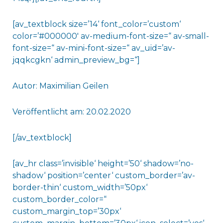
[av_textblock size=’14‘ font_color=’custom‘
color=’#000000′ av-medium-font-size=“ av-small-
font-size=“ av-mini-font-size=“ av_uid=’av-
jqqkcgkn‘ admin_preview_bg=“]
Autor: Maximilian Geilen
Veröffentlicht am: 20.02.2020
[/av_textblock]
[av_hr class=’invisible‘ height=’50‘ shadow=’no-
shadow‘ position=’center‘ custom_border=’av-
border-thin‘ custom_width=’50px‘
custom_border_color=“
custom_margin_top=’30px‘