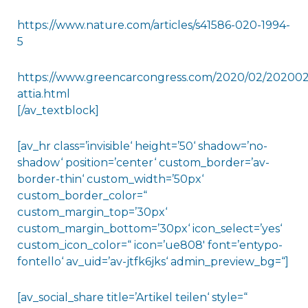
https://www.nature.com/articles/s41586-020-1994-
5
https://www.greencarcongress.com/2020/02/20200
attia.html
[/av_textblock]
[av_hr class=’invisible‘ height=’50‘ shadow=’no-
shadow‘ position=’center‘ custom_border=’av-
border-thin‘ custom_width=’50px‘
custom_border_color=“
custom_margin_top=’30px‘
custom_margin_bottom=’30px‘ icon_select=’yes‘
custom_icon_color=“ icon=’ue808′ font=’entypo-
fontello‘ av_uid=’av-jtfk6jks‘ admin_preview_bg=“]
[av_social_share title=’Artikel teilen‘ style=“