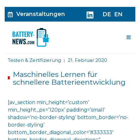
Veranstaltungen
DE
EN
Me
Testen & Zertifizierung
21. Februar 2020
|
Maschinelles Lernen für
schnellere Batterieentwicklung
[av_section min_height=’custom‘
min_height_px=’120px‘ padding=’small‘
shadow=’no-border-styling‘ bottom_border=’no-
border-styling‘
bottom_border_diagonal_color=’#333333′
bottom_border_diagonal_direction=“