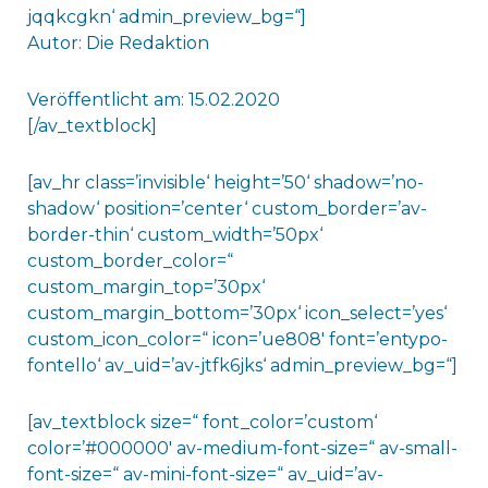
jqqkcgkn‘ admin_preview_bg=“]
Autor: Die Redaktion
Veröffentlicht am: 15.02.2020
[/av_textblock]
[av_hr class=’invisible‘ height=’50‘ shadow=’no-
shadow‘ position=’center‘ custom_border=’av-
border-thin‘ custom_width=’50px‘
custom_border_color=“
custom_margin_top=’30px‘
custom_margin_bottom=’30px‘ icon_select=’yes‘
custom_icon_color=“ icon=’ue808′ font=’entypo-
fontello‘ av_uid=’av-jtfk6jks‘ admin_preview_bg=“]
[av_textblock size=“ font_color=’custom‘
color=’#000000′ av-medium-font-size=“ av-small-
font-size=“ av-mini-font-size=“ av_uid=’av-