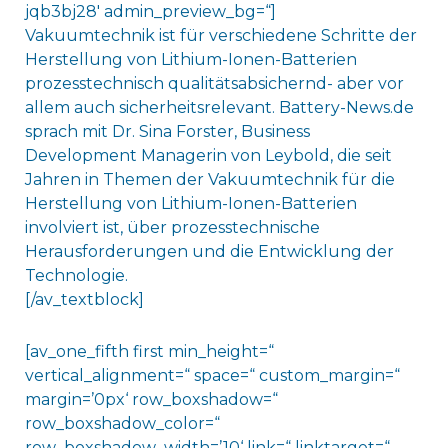
jqb3bj28′ admin_preview_bg=“]
Vakuumtechnik ist für verschiedene Schritte der
Herstellung von Lithium-Ionen-Batterien
prozesstechnisch qualitätsabsichernd- aber vor
allem auch sicherheitsrelevant. Battery-News.de
sprach mit Dr. Sina Forster, Business
Development Managerin von Leybold, die seit
Jahren in Themen der Vakuumtechnik für die
Herstellung von Lithium-Ionen-Batterien
involviert ist, über prozesstechnische
Herausforderungen und die Entwicklung der
Technologie.
[/av_textblock]
[av_one_fifth first min_height=“
vertical_alignment=“ space=“ custom_margin=“
margin=’0px‘ row_boxshadow=“
row_boxshadow_color=“
row_boxshadow_width=’10‘ link=“ linktarget=“