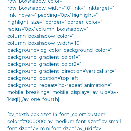
row_boxshadow_color=“
row_boxshadow_width=’10‘ link=“ linktarget=“
link_hover=“ padding=’0px‘ highlight=“
highlight_size=“ border=“ border_color=“
radius=’0px‘ column_boxshadow=“
column_boxshadow_color=“
column_boxshadow_width=’10‘
background=’bg_color‘ background_color=“
background_gradient_color1=“
background_gradient_color2=“
background_gradient_direction=’vertical‘ src=“
background_position=’top left‘
background_repeat=’no-repeat‘ animation=“
mobile_breaking=“ mobile_display=“ av_uid=’av-
14sqi‘][/av_one_fourth]
[av_textblock size=’14‘ font_color=’custom‘
color=’#000000′ av-medium-font-size=“ av-small-
font-size=“ av-mini-font-size=“ av_uid=’av-