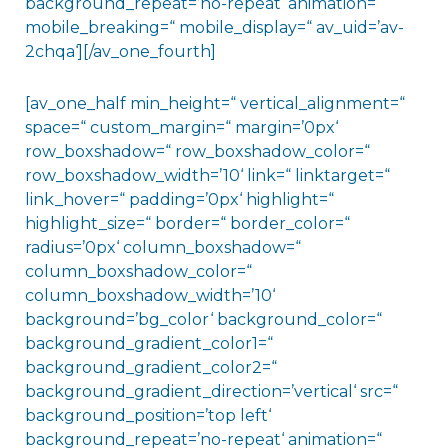
background_repeat=’no-repeat‘ animation=“
mobile_breaking=“ mobile_display=“ av_uid=’av-
2chqa‘][/av_one_fourth]
[av_one_half min_height=“ vertical_alignment=“
space=“ custom_margin=“ margin=’0px‘
row_boxshadow=“ row_boxshadow_color=“
row_boxshadow_width=’10‘ link=“ linktarget=“
link_hover=“ padding=’0px‘ highlight=“
highlight_size=“ border=“ border_color=“
radius=’0px‘ column_boxshadow=“
column_boxshadow_color=“
column_boxshadow_width=’10‘
background=’bg_color‘ background_color=“
background_gradient_color1=“
background_gradient_color2=“
background_gradient_direction=’vertical‘ src=“
background_position=’top left‘
background_repeat=’no-repeat‘ animation=“