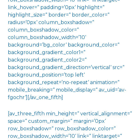
link_hover=“ padding=’0px‘ highlight=“
highlight_size=“ border=“ border_color=“
radius=’0px‘ column_boxshadow=“
column_boxshadow_color=“
column_boxshadow_width=’10‘
background=’bg_color‘ background_color=“
background_gradient_color1=“
background_gradient_color2=“
background_gradient_direction=’vertical‘ src=“
background_position=’top left‘
background_repeat=’no-repeat‘ animation=“
mobile_breaking=“ mobile_display=“ av_uid=’av-
fgochr‘][/av_one_fifth]
[av_three_fifth min_height=“ vertical_alignment=“
space=“ custom_margin=“ margin=’0px‘
row_boxshadow=“ row_boxshadow_color=“
row_boxshadow_width=’10‘ link=“ linktarget=“