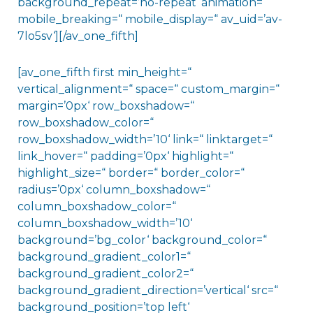
background_repeat=’no-repeat‘ animation=“
mobile_breaking=“ mobile_display=“ av_uid=’av-
7lo5sv‘][/av_one_fifth]
[av_one_fifth first min_height=“
vertical_alignment=“ space=“ custom_margin=“
margin=’0px‘ row_boxshadow=“
row_boxshadow_color=“
row_boxshadow_width=’10‘ link=“ linktarget=“
link_hover=“ padding=’0px‘ highlight=“
highlight_size=“ border=“ border_color=“
radius=’0px‘ column_boxshadow=“
column_boxshadow_color=“
column_boxshadow_width=’10‘
background=’bg_color‘ background_color=“
background_gradient_color1=“
background_gradient_color2=“
background_gradient_direction=’vertical‘ src=“
background_position=’top left‘