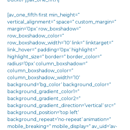
[av_one_fifth first min_height=“
vertical_alignment=“ space=“ custom_margin=“
margin=’0px‘ row_boxshadow=“
row_boxshadow_color=“
row_boxshadow_width=’10‘ link=“ linktarget=“
link_hover=“ padding=’0px‘ highlight=“
highlight_size=“ border=“ border_color=“
radius=’0px‘ column_boxshadow=“
column_boxshadow_color=“
column_boxshadow_width=’10‘
background=’bg_color‘ background_color=“
background_gradient_color1=“
background_gradient_color2=“
background_gradient_direction=’vertical‘ src=“
background_position=’top left‘
background_repeat=’no-repeat‘ animation=“
mobile_breaking=“ mobile_display=“ av_uid=’av-