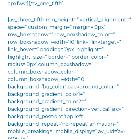
apxfwv‘][/av_one_fifth]
[av_three_fifth min_height=“ vertical_alignment=“
space=“ custom_margin=“ margin=’0px‘
row_boxshadow=“ row_boxshadow_color=“
row_boxshadow_width=’10‘ link=“ linktarget=“
link_hover=“ padding=’0px‘ highlight=“
highlight_size=“ border=“ border_color=“
radius=’0px‘ column_boxshadow=“
column_boxshadow_color=“
column_boxshadow_width=’10‘
background=’bg_color‘ background_color=“
background_gradient_color1=“
background_gradient_color2=“
background_gradient_direction=’vertical‘ src=“
background_position=’top left‘
background_repeat=’no-repeat‘ animation=“
mobile_breaking=“ mobile_display=“ av_uid=’av-
908ahr‘]