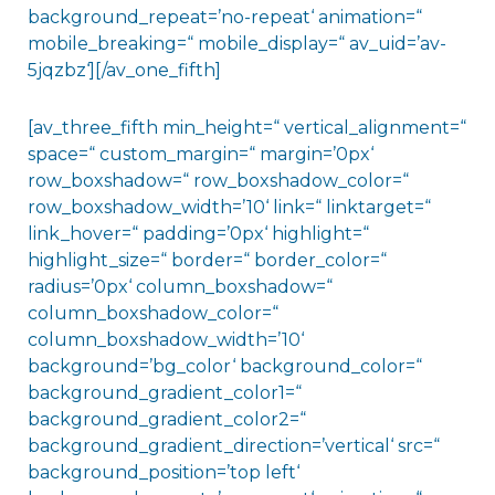
background_repeat=’no-repeat‘ animation=“
mobile_breaking=“ mobile_display=“ av_uid=’av-
5jqzbz‘][/av_one_fifth]
[av_three_fifth min_height=“ vertical_alignment=“
space=“ custom_margin=“ margin=’0px‘
row_boxshadow=“ row_boxshadow_color=“
row_boxshadow_width=’10‘ link=“ linktarget=“
link_hover=“ padding=’0px‘ highlight=“
highlight_size=“ border=“ border_color=“
radius=’0px‘ column_boxshadow=“
column_boxshadow_color=“
column_boxshadow_width=’10‘
background=’bg_color‘ background_color=“
background_gradient_color1=“
background_gradient_color2=“
background_gradient_direction=’vertical‘ src=“
background_position=’top left‘