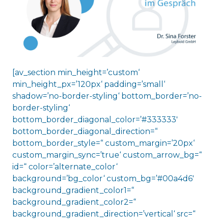
[av_section min_height=’custom‘
min_height_px=’120px‘ padding=’small‘
shadow=’no-border-styling‘ bottom_border=’no-
border-styling‘
bottom_border_diagonal_color=’#333333′
bottom_border_diagonal_direction=“
bottom_border_style=“ custom_margin=’20px‘
custom_margin_sync=’true‘ custom_arrow_bg=“
id=“ color=’alternate_color‘
background=’bg_color‘ custom_bg=’#00a4d6′
background_gradient_color1=“
background_gradient_color2=“
background_gradient_direction=’vertical‘ src=“