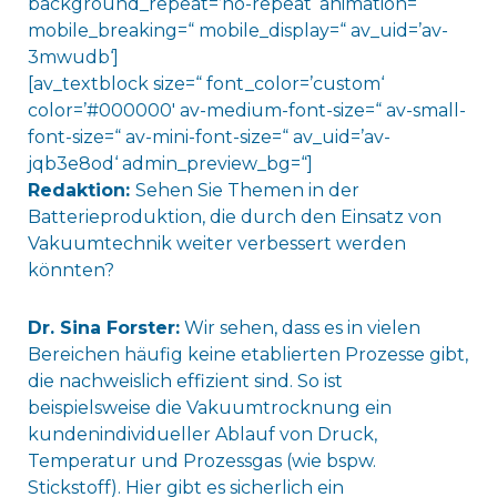
background_repeat=’no-repeat‘ animation=“
mobile_breaking=“ mobile_display=“ av_uid=’av-
3mwudb‘]
[av_textblock size=“ font_color=’custom‘
color=’#000000′ av-medium-font-size=“ av-small-
font-size=“ av-mini-font-size=“ av_uid=’av-
jqb3e8od‘ admin_preview_bg=“]
Redaktion:
Sehen Sie Themen in der
Batterieproduktion, die durch den Einsatz von
Vakuumtechnik weiter verbessert werden
könnten?
D
r. Sina Forster:
Wir sehen, dass es in vielen
Bereichen häufig keine etablierten Prozesse gibt,
die nachweislich effizient sind. So ist
beispielsweise die Vakuumtrocknung ein
kundenindividueller Ablauf von Druck,
Temperatur und Prozessgas (wie bspw.
Stickstoff). Hier gibt es sicherlich ein