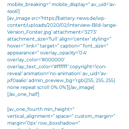
mobile_breaking=“ mobile_display=“ av_uid=’av-
4so6′]
[av_image src=’https://battery-news.de/wp-
content/uploads/2020/02/Interview-Bild-lange-
Version_Forster.jpg‘ attachment=’3273′
attachment_size=’full‘ align=’center‘ styling=“
hover=“ link=“ target=“ caption=“ font_size=“
appearance=“ overlay_opacity=’0.4′
overlay_color=’#000000′
overlay_text_color=’#ffffff‘ copyright=’icon-
reveal‘ animation=’no-animation‘ av_uid=’av-
jxf0aa6o‘ admin_preview_bg=’rgb(255, 255, 255)
none repeat scroll 0% 0%‘][/av_image]
[/av_one_half]
[av_one_fourth min_height=“
vertical_alignment=“ space=“ custom_margin=“
margin=’0px‘ row_boxshadow=“