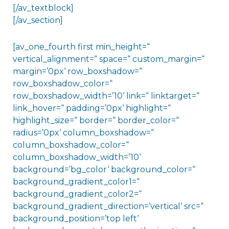
[/av_textblock]
[/av_section]
[av_one_fourth first min_height=“
vertical_alignment=“ space=“ custom_margin=“
margin=’0px‘ row_boxshadow=“
row_boxshadow_color=“
row_boxshadow_width=’10‘ link=“ linktarget=“
link_hover=“ padding=’0px‘ highlight=“
highlight_size=“ border=“ border_color=“
radius=’0px‘ column_boxshadow=“
column_boxshadow_color=“
column_boxshadow_width=’10‘
background=’bg_color‘ background_color=“
background_gradient_color1=“
background_gradient_color2=“
background_gradient_direction=’vertical‘ src=“
background_position=’top left‘