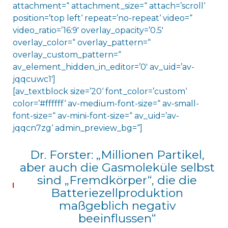
attachment=“ attachment_size=“ attach=’scroll‘
position=’top left‘ repeat=’no-repeat‘ video=“
video_ratio=’16:9′ overlay_opacity=’0.5′
overlay_color=“ overlay_pattern=“
overlay_custom_pattern=“
av_element_hidden_in_editor=’0′ av_uid=’av-
jqqcuwc1′]
[av_textblock size=’20‘ font_color=’custom‘
color=’#ffffff‘ av-medium-font-size=“ av-small-
font-size=“ av-mini-font-size=“ av_uid=’av-
jqqcn7zg‘ admin_preview_bg=“]
Dr. Forster: „Millionen Partikel,
aber auch die Gasmoleküle selbst
sind „Fremdkörper“, die die
Batteriezellproduktion
maßgeblich negativ
beeinflussen“