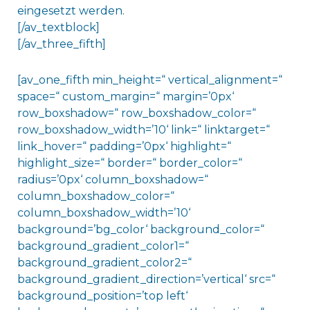
eingesetzt werden.
[/av_textblock]
[/av_three_fifth]
[av_one_fifth min_height=“ vertical_alignment=“
space=“ custom_margin=“ margin=’0px‘
row_boxshadow=“ row_boxshadow_color=“
row_boxshadow_width=’10‘ link=“ linktarget=“
link_hover=“ padding=’0px‘ highlight=“
highlight_size=“ border=“ border_color=“
radius=’0px‘ column_boxshadow=“
column_boxshadow_color=“
column_boxshadow_width=’10‘
background=’bg_color‘ background_color=“
background_gradient_color1=“
background_gradient_color2=“
background_gradient_direction=’vertical‘ src=“
background_position=’top left‘