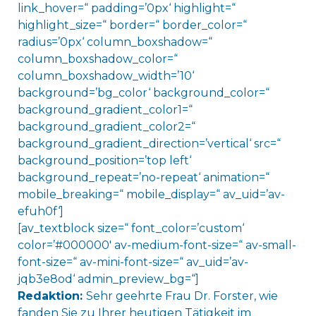
link_hover=“ padding=’0px‘ highlight=“
highlight_size=“ border=“ border_color=“
radius=’0px‘ column_boxshadow=“
column_boxshadow_color=“
column_boxshadow_width=’10‘
background=’bg_color‘ background_color=“
background_gradient_color1=“
background_gradient_color2=“
background_gradient_direction=’vertical‘ src=“
background_position=’top left‘
background_repeat=’no-repeat‘ animation=“
mobile_breaking=“ mobile_display=“ av_uid=’av-
efuh0f‘]
[av_textblock size=“ font_color=’custom‘
color=’#000000′ av-medium-font-size=“ av-small-
font-size=“ av-mini-font-size=“ av_uid=’av-
jqb3e8od‘ admin_preview_bg=“]
Redaktion:
Sehr geehrte Frau Dr. Forster, wie
fanden Sie zu Ihrer heutigen Tätigkeit im