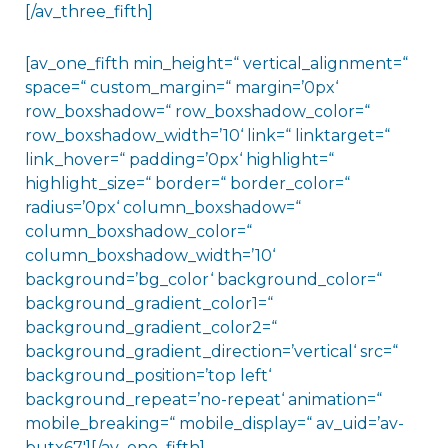
[/av_three_fifth]
[av_one_fifth min_height=“ vertical_alignment=“
space=“ custom_margin=“ margin=’0px‘
row_boxshadow=“ row_boxshadow_color=“
row_boxshadow_width=’10‘ link=“ linktarget=“
link_hover=“ padding=’0px‘ highlight=“
highlight_size=“ border=“ border_color=“
radius=’0px‘ column_boxshadow=“
column_boxshadow_color=“
column_boxshadow_width=’10‘
background=’bg_color‘ background_color=“
background_gradient_color1=“
background_gradient_color2=“
background_gradient_direction=’vertical‘ src=“
background_position=’top left‘
background_repeat=’no-repeat‘ animation=“
mobile_breaking=“ mobile_display=“ av_uid=’av-
butx67′][/av_one_fifth]