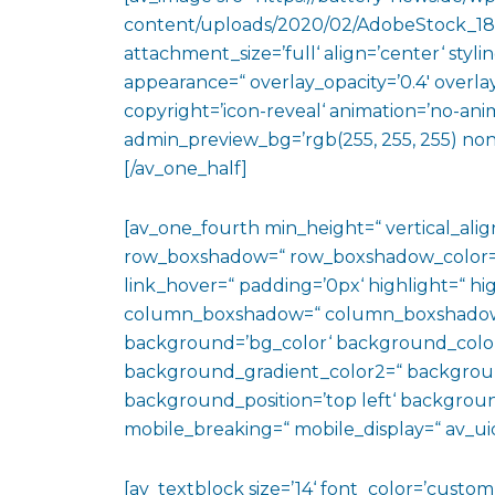
content/uploads/2020/02/AdobeStock_181
attachment_size=’full‘ align=’center‘ styli
appearance=“ overlay_opacity=’0.4′ overla
copyright=’icon-reveal‘ animation=’no-anim
admin_preview_bg=’rgb(255, 255, 255) non
[/av_one_half]
[av_one_fourth min_height=“ vertical_al
row_boxshadow=“ row_boxshadow_color=“ 
link_hover=“ padding=’0px‘ highlight=“ hig
column_boxshadow=“ column_boxshadow
background=’bg_color‘ background_color
background_gradient_color2=“ background_
background_position=’top left‘ backgrou
mobile_breaking=“ mobile_display=“ av_uid
[av_textblock size=’14‘ font_color=’custo