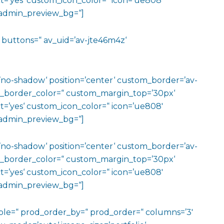
=’yes‘ custom_icon_color=“ icon=’ue808′
‘ admin_preview_bg=“]
e=“ buttons=“ av_uid=’av-jte46m4z‘
w=’no-shadow‘ position=’center‘ custom_border=’av-
m_border_color=“ custom_margin_top=’30px‘
=’yes‘ custom_icon_color=“ icon=’ue808′
‘ admin_preview_bg=“]
w=’no-shadow‘ position=’center‘ custom_border=’av-
m_border_color=“ custom_margin_top=’30px‘
=’yes‘ custom_icon_color=“ icon=’ue808′
‘ admin_preview_bg=“]
sible=“ prod_order_by=“ prod_order=“ columns=’3′