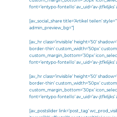
custom_margin_bottom=’30px‘ icon_select
font=’entypo-fontello‘ av_uid=’av-jtfk6jks
[av_social_share title=’Artikel teilen‘ styl
admin_preview_bg=“]
[av_hr class=’invisible‘ height=’50‘ shado
border-thin‘ custom_width=’50px‘ custo
custom_margin_bottom=’30px‘ icon_select
font=’entypo-fontello‘ av_uid=’av-jtfk6jks
[av_hr class=’invisible‘ height=’50‘ shado
border-thin‘ custom_width=’50px‘ custo
custom_margin_bottom=’30px‘ icon_select
font=’entypo-fontello‘ av_uid=’av-jtfk6jks
[av_postslider link=’post_tag‘ wc_prod_vi