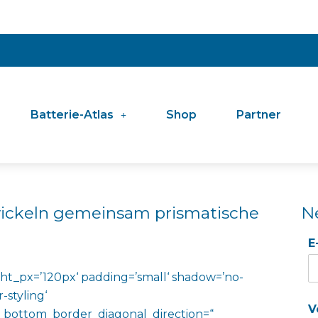
Batterie-Atlas
Shop
Partner
ickeln gemeinsam prismatische
N
E
ht_px=’120px‘ padding=’small‘ shadow=’no-
-styling‘
V
 bottom_border_diagonal_direction=“