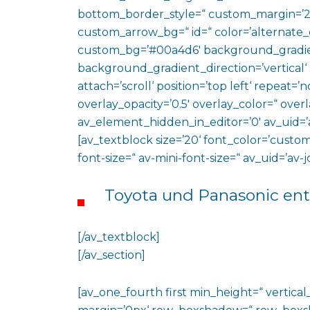
bottom_border_style=“ custom_margin=’2
custom_arrow_bg=“ id=“ color=’alternate_
custom_bg=’#00a4d6′ background_gradie
background_gradient_direction=’vertical‘
attach=’scroll‘ position=’top left‘ repeat=’n
overlay_opacity=’0.5′ overlay_color=“ ove
av_element_hidden_in_editor=’0′ av_uid=’
[av_textblock size=’20‘ font_color=’custom
font-size=“ av-mini-font-size=“ av_uid=’a
Toyota und Panasonic en
[/av_textblock]
[/av_section]
[av_one_fourth first min_height=“ vertic