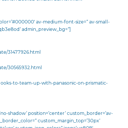
color=’#000000′ av-medium-font-size=“ av-small-
v-jqb3e8od‘ admin_preview_bg=“]
rate/31477926.html
rate/30565932.html
-looks-to-team-up-with-panasonic-on-prismatic-
w=’no-shadow‘ position=’center‘ custom_border=’av-
m_border_color=“ custom_margin_top=’30px‘