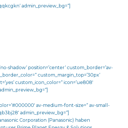
v-jqqkcgkn‘ admin_preview_bg=“]
w=’no-shadow‘ position=’center‘ custom_border=’av-
m_border_color=“ custom_margin_top=’30px‘
=’yes‘ custom_icon_color=“ icon=’ue808′
‘ admin_preview_bg=“]
color=’#000000′ av-medium-font-size=“ av-small-
v-jqb3bj28′ admin_preview_bg=“]
anasonic Corporation (Panasonic) haben
entures Prime Planet Energy & Solutions