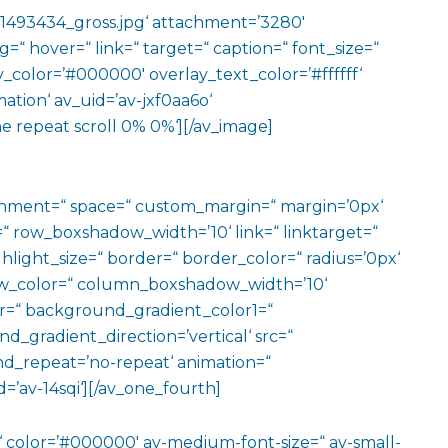
493434_gross.jpg‘ attachment=’3280′
ng=“ hover=“ link=“ target=“ caption=“ font_size=“
y_color=’#000000′ overlay_text_color=’#ffffff‘
ation‘ av_uid=’av-jxf0aa6o‘
e repeat scroll 0% 0%‘][/av_image]
ignment=“ space=“ custom_margin=“ margin=’0px‘
row_boxshadow_width=’10‘ link=“ linktarget=“
hlight_size=“ border=“ border_color=“ radius=’0px‘
_color=“ column_boxshadow_width=’10‘
=“ background_gradient_color1=“
gradient_direction=’vertical‘ src=“
nd_repeat=’no-repeat‘ animation=“
=’av-14sqi‘][/av_one_fourth]
m‘ color=’#000000′ av-medium-font-size=“ av-small-