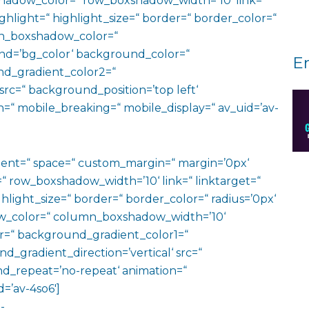
adow_color=“ row_boxshadow_width=’10‘ link=“
ighlight=“ highlight_size=“ border=“ border_color=“
n_boxshadow_color=“
d=’bg_color‘ background_color=“
E
d_gradient_color2=“
src=“ background_position=’top left‘
=“ mobile_breaking=“ mobile_display=“ av_uid=’av-
ment=“ space=“ custom_margin=“ margin=’0px‘
row_boxshadow_width=’10‘ link=“ linktarget=“
hlight_size=“ border=“ border_color=“ radius=’0px‘
_color=“ column_boxshadow_width=’10‘
=“ background_gradient_color1=“
gradient_direction=’vertical‘ src=“
nd_repeat=’no-repeat‘ animation=“
=’av-4so6′]
-