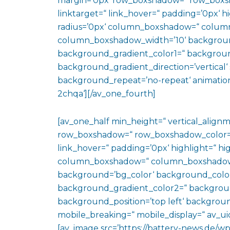
margin=’0px‘ row_boxshadow=“ row_boxsh
linktarget=“ link_hover=“ padding=’0px‘ h
radius=’0px‘ column_boxshadow=“ colum
column_boxshadow_width=’10‘ backgroun
background_gradient_color1=“ backgroun
background_gradient_direction=’vertical‘ 
background_repeat=’no-repeat‘ animation
2chqa‘][/av_one_fourth]
[av_one_half min_height=“ vertical_align
row_boxshadow=“ row_boxshadow_color=“ 
link_hover=“ padding=’0px‘ highlight=“ hig
column_boxshadow=“ column_boxshadow
background=’bg_color‘ background_color
background_gradient_color2=“ background_
background_position=’top left‘ backgrou
mobile_breaking=“ mobile_display=“ av_uid
[av_image src=’https://battery-news.de/wp