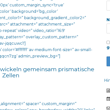
0px‘ custom_margin_sync=’true‘
color‘ background=’bg_color‘
nt_color1=“ background_gradient_color2=“
N
 src=“ attachment=“ attachment_size=“
o-repeat‘ video=“ video_ratio=’16:9′
rlay_pattern=“ overlay_custom_pattern=“
av-jqqcuwc1′]
g
‘ color=’#ffffff‘ av-medium-font-size=“ av-small-
v-jqqcn7zg‘ admin_preview_bg=“]
twickeln gemeinsam prismatische
Zellen
Hi
al_alignment=“ space=“ custom_margin=“