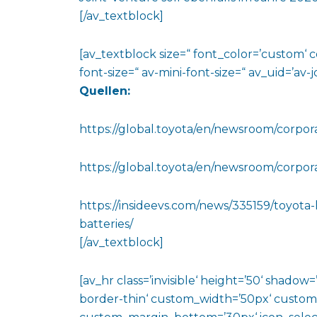
[/av_textblock]
[av_textblock size=“ font_color=’custom‘ 
font-size=“ av-mini-font-size=“ av_uid=’a
Quellen:
https://global.toyota/en/newsroom/corpo
https://global.toyota/en/newsroom/corpo
https://insideevs.com/news/335159/toyota
batteries/
[/av_textblock]
[av_hr class=’invisible‘ height=’50‘ shado
border-thin‘ custom_width=’50px‘ custo