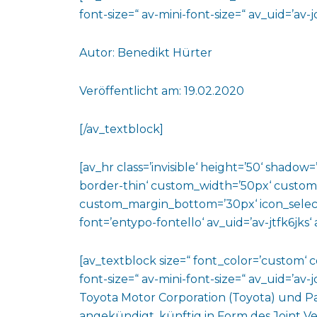
font-size=“ av-mini-font-size=“ av_uid=’a
Autor: Benedikt Hürter
Veröffentlicht am: 19.02.2020
[/av_textblock]
[av_hr class=’invisible‘ height=’50‘ shado
border-thin‘ custom_width=’50px‘ custo
custom_margin_bottom=’30px‘ icon_select
font=’entypo-fontello‘ av_uid=’av-jtfk6jks
[av_textblock size=“ font_color=’custom‘ 
font-size=“ av-mini-font-size=“ av_uid=’a
Toyota Motor Corporation (Toyota) und P
angekündigt, künftig in Form des Joint V