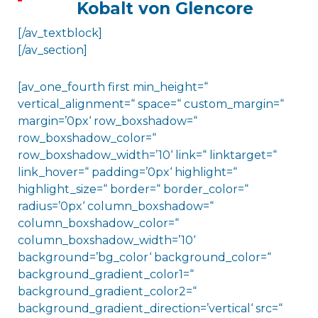
Kobalt von Glencore
[/av_textblock]
[/av_section]
[av_one_fourth first min_height=“
vertical_alignment=“ space=“ custom_margin=“
margin=’0px‘ row_boxshadow=“
row_boxshadow_color=“
row_boxshadow_width=’10‘ link=“ linktarget=“
link_hover=“ padding=’0px‘ highlight=“
highlight_size=“ border=“ border_color=“
radius=’0px‘ column_boxshadow=“
column_boxshadow_color=“
column_boxshadow_width=’10‘
background=’bg_color‘ background_color=“
background_gradient_color1=“
background_gradient_color2=“
background_gradient_direction=’vertical‘ src=“