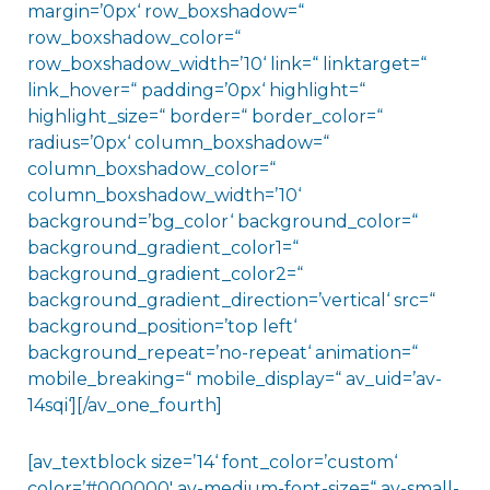
margin=’0px‘ row_boxshadow=“
row_boxshadow_color=“
row_boxshadow_width=’10‘ link=“ linktarget=“
link_hover=“ padding=’0px‘ highlight=“
highlight_size=“ border=“ border_color=“
radius=’0px‘ column_boxshadow=“
column_boxshadow_color=“
column_boxshadow_width=’10‘
background=’bg_color‘ background_color=“
background_gradient_color1=“
background_gradient_color2=“
background_gradient_direction=’vertical‘ src=“
background_position=’top left‘
background_repeat=’no-repeat‘ animation=“
mobile_breaking=“ mobile_display=“ av_uid=’av-
14sqi‘][/av_one_fourth]
[av_textblock size=’14‘ font_color=’custom‘
color=’#000000′ av-medium-font-size=“ av-small-