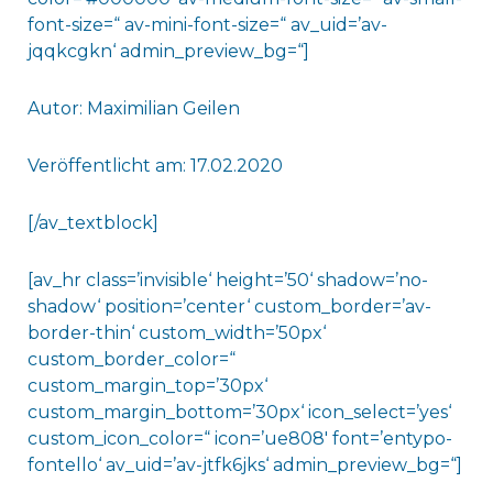
font-size=“ av-mini-font-size=“ av_uid=’av-
jqqkcgkn‘ admin_preview_bg=“]
Autor: Maximilian Geilen
Veröffentlicht am: 17.02.2020
[/av_textblock]
[av_hr class=’invisible‘ height=’50‘ shadow=’no-
shadow‘ position=’center‘ custom_border=’av-
border-thin‘ custom_width=’50px‘
custom_border_color=“
custom_margin_top=’30px‘
custom_margin_bottom=’30px‘ icon_select=’yes‘
custom_icon_color=“ icon=’ue808′ font=’entypo-
fontello‘ av_uid=’av-jtfk6jks‘ admin_preview_bg=“]