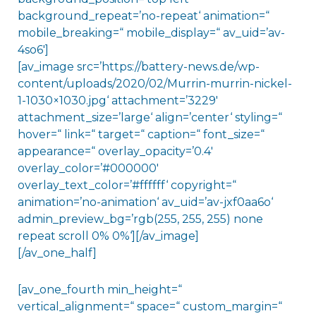
background_repeat=’no-repeat‘ animation=“
mobile_breaking=“ mobile_display=“ av_uid=’av-
4so6′]
[av_image src=’https://battery-news.de/wp-
content/uploads/2020/02/Murrin-murrin-nickel-
1-1030×1030.jpg‘ attachment=’3229′
attachment_size=’large‘ align=’center‘ styling=“
hover=“ link=“ target=“ caption=“ font_size=“
appearance=“ overlay_opacity=’0.4′
overlay_color=’#000000′
overlay_text_color=’#ffffff‘ copyright=“
animation=’no-animation‘ av_uid=’av-jxf0aa6o‘
admin_preview_bg=’rgb(255, 255, 255) none
repeat scroll 0% 0%‘][/av_image]
[/av_one_half]
[av_one_fourth min_height=“
vertical_alignment=“ space=“ custom_margin=“