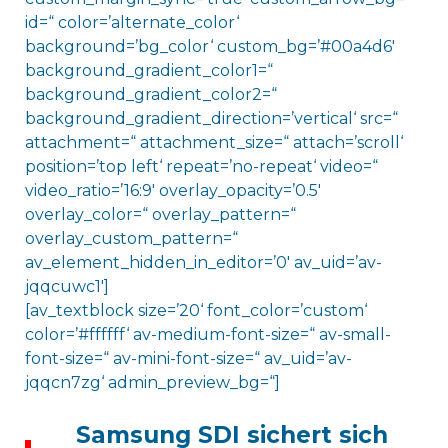
id=“ color=’alternate_color‘
background=’bg_color‘ custom_bg=’#00a4d6′
background_gradient_color1=“
background_gradient_color2=“
background_gradient_direction=’vertical‘ src=“
attachment=“ attachment_size=“ attach=’scroll‘
position=’top left‘ repeat=’no-repeat‘ video=“
video_ratio=’16:9′ overlay_opacity=’0.5′
overlay_color=“ overlay_pattern=“
overlay_custom_pattern=“
av_element_hidden_in_editor=’0′ av_uid=’av-
jqqcuwc1′]
[av_textblock size=’20‘ font_color=’custom‘
color=’#ffffff‘ av-medium-font-size=“ av-small-
font-size=“ av-mini-font-size=“ av_uid=’av-
jqqcn7zg‘ admin_preview_bg=“]
Samsung SDI sichert sich