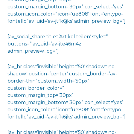
custom_margin_bottom=’30px‘ icon_select=’yes‘
custom_icon_color=“ icon=’ue808′ font=’entypo-
fontello‘ av_uid=’av-jtfk6jks‘ admin_preview_bg=“]
[av_social_share title=’Artikel teilen‘ style=“
buttons=“ av_uid=’av-jte46m4z‘
admin_preview_bg=“]
[av_hr class=’invisible‘ height=’50‘ shadow=’no-
shadow‘ position=’center‘ custom_border=’av-
border-thin‘ custom_width=’50px‘
custom_border_color=“
custom_margin_top=’30px‘
custom_margin_bottom=’30px‘ icon_select=’yes‘
custom_icon_color=“ icon=’ue808′ font=’entypo-
fontello‘ av_uid=’av-jtfk6jks‘ admin_preview_bg=“]
[av_hr class=’invisible‘ height=’50‘ shadow=’no-