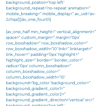
background_position=’top left‘
background_repeat=’no-repeat‘ animation=“
mobile_breaking=“ mobile_display=“ av_uid=’av-
2chqa‘][/av_one_fourth]
[av_one_half min_height=“ vertical_alignment=“
space=“ custom_margin=“ margin=’0px‘
row_boxshadow=“ row_boxshadow_color=“
row_boxshadow_width=’10‘ link=“ linktarget=“
link_hover=“ padding=’0px‘ highlight=“
highlight_size=“ border=“ border_color=“
radius=’0px‘ column_boxshadow=“
column_boxshadow_color=“
column_boxshadow_width=’10‘
background=’bg_color‘ background_color=“
background_gradient_color1=“
background_gradient_color2=“
background_gradient_direction=’vertical‘ src=“
background_position=’top left‘