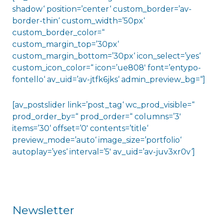
shadow‘ position=’center‘ custom_border=’av-
border-thin‘ custom_width=’50px‘
custom_border_color=“
custom_margin_top=’30px‘
custom_margin_bottom=’30px‘ icon_select=’yes‘
custom_icon_color=“ icon=’ue808′ font=’entypo-
fontello‘ av_uid=’av-jtfk6jks‘ admin_preview_bg=“]
[av_postslider link=’post_tag‘ wc_prod_visible=“
prod_order_by=“ prod_order=“ columns=’3′
items=’30‘ offset=’0′ contents=’title‘
preview_mode=’auto‘ image_size=’portfolio‘
autoplay=’yes‘ interval=’5′ av_uid=’av-juv3xr0v‘]
Newsletter