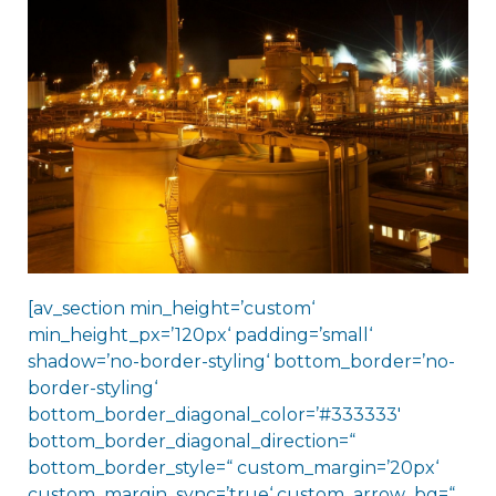
[av_section min_height=’custom‘
min_height_px=’120px‘ padding=’small‘
shadow=’no-border-styling‘ bottom_border=’no-
border-styling‘
bottom_border_diagonal_color=’#333333′
bottom_border_diagonal_direction=“
bottom_border_style=“ custom_margin=’20px‘
custom_margin_sync=’true‘ custom_arrow_bg=“