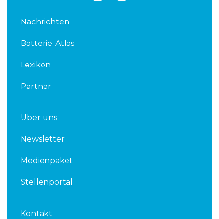
n
i
k
t
Nachrichten
e
t
d
e
Batterie-Atlas
i
r
n
Lexikon
Partner
Über uns
Newsletter
Medienpaket
Stellenportal
Kontakt