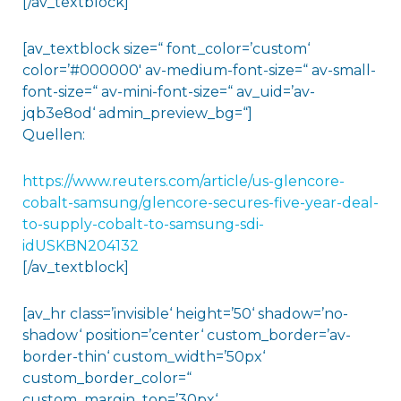
[/av_textblock]
[av_textblock size=“ font_color=’custom‘
color=’#000000′ av-medium-font-size=“ av-small-
font-size=“ av-mini-font-size=“ av_uid=’av-
jqb3e8od‘ admin_preview_bg=“]
Quellen:
https://www.reuters.com/article/us-glencore-
cobalt-samsung/glencore-secures-five-year-deal-
to-supply-cobalt-to-samsung-sdi-
idUSKBN204132
[/av_textblock]
[av_hr class=’invisible‘ height=’50‘ shadow=’no-
shadow‘ position=’center‘ custom_border=’av-
border-thin‘ custom_width=’50px‘
custom_border_color=“
custom_margin_top=’30px‘