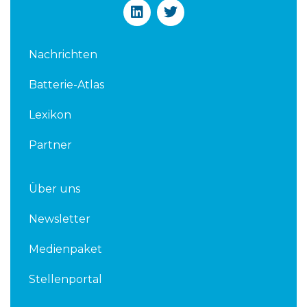
L
T
i
w
n
i
k
t
Nachrichten
e
t
d
e
Batterie-Atlas
i
r
n
Lexikon
Partner
Über uns
Newsletter
Medienpaket
Stellenportal