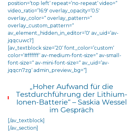
position=’top left‘ repeat=’no-repeat‘ video=“
video_ratio=’16:9′ overlay_opacity=’0.5′
overlay_color=“ overlay_pattern=“
overlay_custom_pattern=“
av_element_hidden_in_editor=’0′ av_uid=’av-
jqqcuwc1′]
[av_textblock size=’20‘ font_color=’custom‘
color=’#ffffff‘ av-medium-font-size=“ av-small-
font-size=“ av-mini-font-size=“ av_uid=’av-
jqqcn7zg‘ admin_preview_bg=“]
„Hoher Aufwand für die
Testdurchführung der Lithium-
Ionen-Batterie“ – Saskia Wessel
im Gespräch
[/av_textblock]
[/av_section]