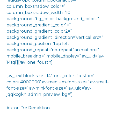
radius=’0px‘ column_boxshadow=“
column_boxshadow_color=“
column_boxshadow_width=’10‘
background=’bg_color‘ background_color=“
background_gradient_color1=“
background_gradient_color2=“
background_gradient_direction=’vertical‘ src=“
background_position=’top left‘
background_repeat=’no-repeat‘ animation=“
mobile_breaking=“ mobile_display=“ av_uid=’av-
14sqi‘][/av_one_fourth]
[av_textblock size=’14‘ font_color=’custom‘
color=’#000000′ av-medium-font-size=“ av-small-
font-size=“ av-mini-font-size=“ av_uid=’av-
jqqkcgkn‘ admin_preview_bg=“]
Autor: Die Redaktion