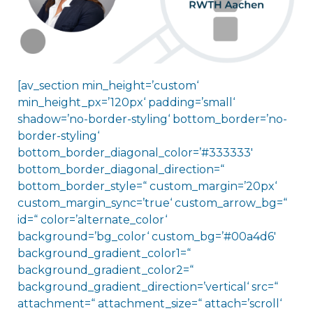
[av_section min_height=’custom‘
min_height_px=’120px‘ padding=’small‘
shadow=’no-border-styling‘ bottom_border=’no-
border-styling‘
bottom_border_diagonal_color=’#333333′
bottom_border_diagonal_direction=“
bottom_border_style=“ custom_margin=’20px‘
custom_margin_sync=’true‘ custom_arrow_bg=“
id=“ color=’alternate_color‘
background=’bg_color‘ custom_bg=’#00a4d6′
background_gradient_color1=“
background_gradient_color2=“
background_gradient_direction=’vertical‘ src=“
attachment=“ attachment_size=“ attach=’scroll‘