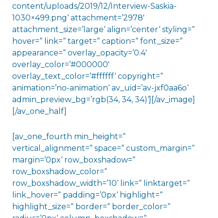
content/uploads/2019/12/Interview-Saskia-
1030×499.png‘ attachment=’2978′
attachment_size=’large‘ align=’center‘ styling=“
hover=“ link=“ target=“ caption=“ font_size=“
appearance=“ overlay_opacity=’0.4′
overlay_color=’#000000′
overlay_text_color=’#ffffff‘ copyright=“
animation=’no-animation‘ av_uid=’av-jxf0aa6o‘
admin_preview_bg=’rgb(34, 34, 34)‘][/av_image]
[/av_one_half]
[av_one_fourth min_height=“
vertical_alignment=“ space=“ custom_margin=“
margin=’0px‘ row_boxshadow=“
row_boxshadow_color=“
row_boxshadow_width=’10‘ link=“ linktarget=“
link_hover=“ padding=’0px‘ highlight=“
highlight_size=“ border=“ border_color=“