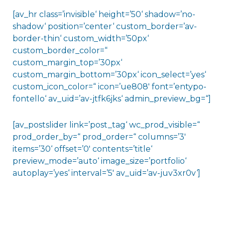
[av_hr class=’invisible‘ height=’50‘ shadow=’no-
shadow‘ position=’center‘ custom_border=’av-
border-thin‘ custom_width=’50px‘
custom_border_color=“
custom_margin_top=’30px‘
custom_margin_bottom=’30px‘ icon_select=’yes‘
custom_icon_color=“ icon=’ue808′ font=’entypo-
fontello‘ av_uid=’av-jtfk6jks‘ admin_preview_bg=“]
[av_postslider link=’post_tag‘ wc_prod_visible=“
prod_order_by=“ prod_order=“ columns=’3′
items=’30‘ offset=’0′ contents=’title‘
preview_mode=’auto‘ image_size=’portfolio‘
autoplay=’yes‘ interval=’5′ av_uid=’av-juv3xr0v‘]