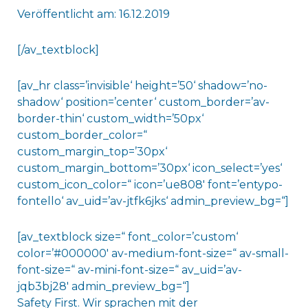
Veröffentlicht am: 16.12.2019
[/av_textblock]
[av_hr class=’invisible‘ height=’50‘ shadow=’no-
shadow‘ position=’center‘ custom_border=’av-
border-thin‘ custom_width=’50px‘
custom_border_color=“
custom_margin_top=’30px‘
custom_margin_bottom=’30px‘ icon_select=’yes‘
custom_icon_color=“ icon=’ue808′ font=’entypo-
fontello‘ av_uid=’av-jtfk6jks‘ admin_preview_bg=“]
[av_textblock size=“ font_color=’custom‘
color=’#000000′ av-medium-font-size=“ av-small-
font-size=“ av-mini-font-size=“ av_uid=’av-
jqb3bj28′ admin_preview_bg=“]
Safety First. Wir sprachen mit der