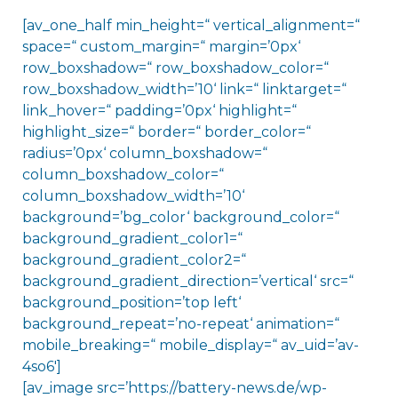
[av_one_half min_height=“ vertical_alignment=“
space=“ custom_margin=“ margin=’0px‘
row_boxshadow=“ row_boxshadow_color=“
row_boxshadow_width=’10‘ link=“ linktarget=“
link_hover=“ padding=’0px‘ highlight=“
highlight_size=“ border=“ border_color=“
radius=’0px‘ column_boxshadow=“
column_boxshadow_color=“
column_boxshadow_width=’10‘
background=’bg_color‘ background_color=“
background_gradient_color1=“
background_gradient_color2=“
background_gradient_direction=’vertical‘ src=“
background_position=’top left‘
background_repeat=’no-repeat‘ animation=“
mobile_breaking=“ mobile_display=“ av_uid=’av-
4so6′]
[av_image src=’https://battery-news.de/wp-