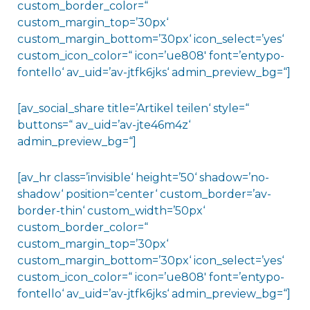
custom_border_color=“
custom_margin_top=’30px‘
custom_margin_bottom=’30px‘ icon_select=’yes‘
custom_icon_color=“ icon=’ue808′ font=’entypo-
fontello‘ av_uid=’av-jtfk6jks‘ admin_preview_bg=“]
[av_social_share title=’Artikel teilen‘ style=“
buttons=“ av_uid=’av-jte46m4z‘
admin_preview_bg=“]
[av_hr class=’invisible‘ height=’50‘ shadow=’no-
shadow‘ position=’center‘ custom_border=’av-
border-thin‘ custom_width=’50px‘
custom_border_color=“
custom_margin_top=’30px‘
custom_margin_bottom=’30px‘ icon_select=’yes‘
custom_icon_color=“ icon=’ue808′ font=’entypo-
fontello‘ av_uid=’av-jtfk6jks‘ admin_preview_bg=“]