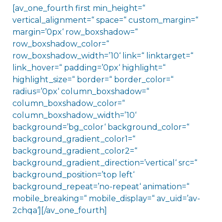
[av_one_fourth first min_height=“
vertical_alignment=“ space=“ custom_margin=“
margin=’0px‘ row_boxshadow=“
row_boxshadow_color=“
row_boxshadow_width=’10‘ link=“ linktarget=“
link_hover=“ padding=’0px‘ highlight=“
highlight_size=“ border=“ border_color=“
radius=’0px‘ column_boxshadow=“
column_boxshadow_color=“
column_boxshadow_width=’10‘
background=’bg_color‘ background_color=“
background_gradient_color1=“
background_gradient_color2=“
background_gradient_direction=’vertical‘ src=“
background_position=’top left‘
background_repeat=’no-repeat‘ animation=“
mobile_breaking=“ mobile_display=“ av_uid=’av-
2chqa‘][/av_one_fourth]