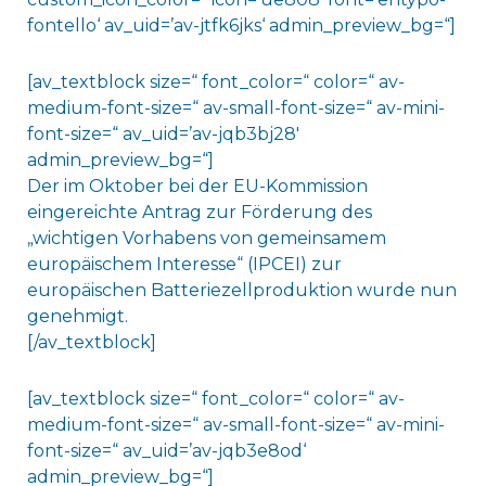
fontello‘ av_uid=’av-jtfk6jks‘ admin_preview_bg=“]
[av_textblock size=“ font_color=“ color=“ av-
medium-font-size=“ av-small-font-size=“ av-mini-
font-size=“ av_uid=’av-jqb3bj28′
admin_preview_bg=“]
Der im Oktober bei der EU-Kommission
eingereichte Antrag zur Förderung des
„wichtigen Vorhabens von gemeinsamem
europäischem Interesse“ (IPCEI) zur
europäischen Batteriezellproduktion wurde nun
genehmigt.
[/av_textblock]
[av_textblock size=“ font_color=“ color=“ av-
medium-font-size=“ av-small-font-size=“ av-mini-
font-size=“ av_uid=’av-jqb3e8od‘
admin_preview_bg=“]