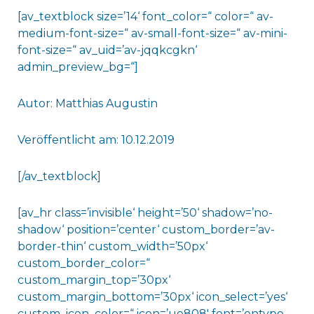
[av_textblock size=’14‘ font_color=“ color=“ av-
medium-font-size=“ av-small-font-size=“ av-mini-
font-size=“ av_uid=’av-jqqkcgkn‘
admin_preview_bg=“]
Autor: Matthias Augustin
Veröffentlicht am: 10.12.2019
[/av_textblock]
[av_hr class=’invisible‘ height=’50‘ shadow=’no-
shadow‘ position=’center‘ custom_border=’av-
border-thin‘ custom_width=’50px‘
custom_border_color=“
custom_margin_top=’30px‘
custom_margin_bottom=’30px‘ icon_select=’yes‘
custom_icon_color=“ icon=’ue808′ font=’entypo-