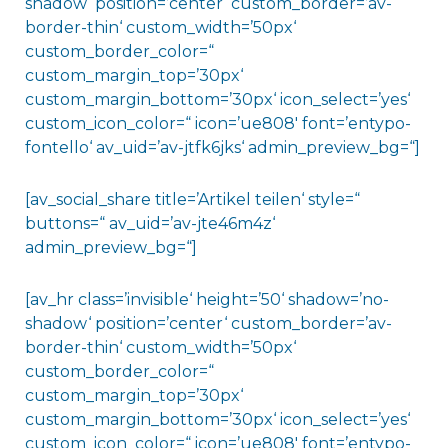
shadow‘ position=’center‘ custom_border=’av-
border-thin‘ custom_width=’50px‘
custom_border_color=“
custom_margin_top=’30px‘
custom_margin_bottom=’30px‘ icon_select=’yes‘
custom_icon_color=“ icon=’ue808′ font=’entypo-
fontello‘ av_uid=’av-jtfk6jks‘ admin_preview_bg=“]
[av_social_share title=’Artikel teilen‘ style=“
buttons=“ av_uid=’av-jte46m4z‘
admin_preview_bg=“]
[av_hr class=’invisible‘ height=’50‘ shadow=’no-
shadow‘ position=’center‘ custom_border=’av-
border-thin‘ custom_width=’50px‘
custom_border_color=“
custom_margin_top=’30px‘
custom_margin_bottom=’30px‘ icon_select=’yes‘
custom_icon_color=“ icon=’ue808′ font=’entypo-