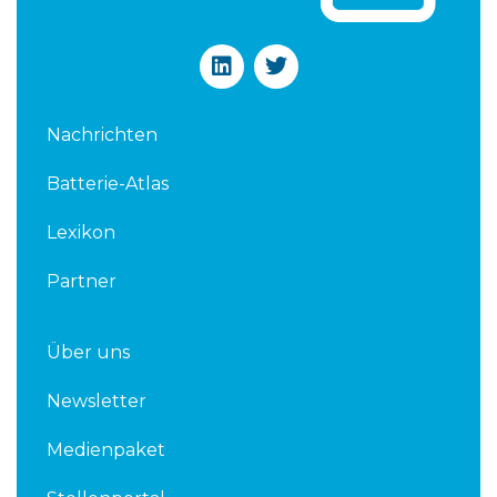
L
T
i
w
n
i
k
t
Nachrichten
e
t
d
e
Batterie-Atlas
i
r
n
Lexikon
Partner
Über uns
Newsletter
Medienpaket