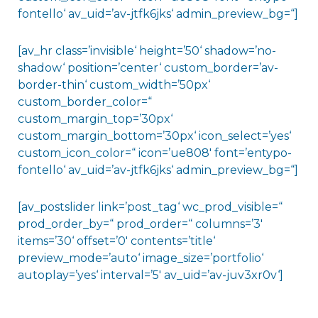
fontello‘ av_uid=’av-jtfk6jks‘ admin_preview_bg=“]
[av_hr class=’invisible‘ height=’50‘ shadow=’no-
shadow‘ position=’center‘ custom_border=’av-
border-thin‘ custom_width=’50px‘
custom_border_color=“
custom_margin_top=’30px‘
custom_margin_bottom=’30px‘ icon_select=’yes‘
custom_icon_color=“ icon=’ue808′ font=’entypo-
fontello‘ av_uid=’av-jtfk6jks‘ admin_preview_bg=“]
[av_postslider link=’post_tag‘ wc_prod_visible=“
prod_order_by=“ prod_order=“ columns=’3′
items=’30‘ offset=’0′ contents=’title‘
preview_mode=’auto‘ image_size=’portfolio‘
autoplay=’yes‘ interval=’5′ av_uid=’av-juv3xr0v‘]