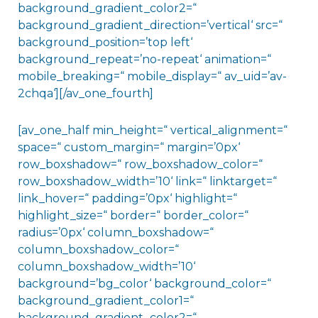
background_gradient_color2=“
background_gradient_direction=’vertical‘ src=“
background_position=’top left‘
background_repeat=’no-repeat‘ animation=“
mobile_breaking=“ mobile_display=“ av_uid=’av-
2chqa‘][/av_one_fourth]
[av_one_half min_height=“ vertical_alignment=“
space=“ custom_margin=“ margin=’0px‘
row_boxshadow=“ row_boxshadow_color=“
row_boxshadow_width=’10‘ link=“ linktarget=“
link_hover=“ padding=’0px‘ highlight=“
highlight_size=“ border=“ border_color=“
radius=’0px‘ column_boxshadow=“
column_boxshadow_color=“
column_boxshadow_width=’10‘
background=’bg_color‘ background_color=“
background_gradient_color1=“
background_gradient_color2=“