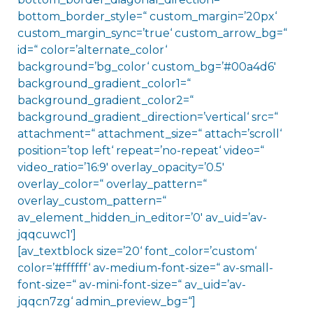
bottom_border_style=“ custom_margin=’20px‘
custom_margin_sync=’true‘ custom_arrow_bg=“
id=“ color=’alternate_color‘
background=’bg_color‘ custom_bg=’#00a4d6′
background_gradient_color1=“
background_gradient_color2=“
background_gradient_direction=’vertical‘ src=“
attachment=“ attachment_size=“ attach=’scroll‘
position=’top left‘ repeat=’no-repeat‘ video=“
video_ratio=’16:9′ overlay_opacity=’0.5′
overlay_color=“ overlay_pattern=“
overlay_custom_pattern=“
av_element_hidden_in_editor=’0′ av_uid=’av-
jqqcuwc1′]
[av_textblock size=’20‘ font_color=’custom‘
color=’#ffffff‘ av-medium-font-size=“ av-small-
font-size=“ av-mini-font-size=“ av_uid=’av-
jqqcn7zg‘ admin_preview_bg=“]