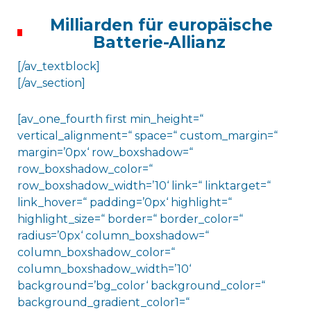
Milliarden für europäische
Batterie-Allianz
[/av_textblock]
[/av_section]
[av_one_fourth first min_height=“
vertical_alignment=“ space=“ custom_margin=“
margin=’0px‘ row_boxshadow=“
row_boxshadow_color=“
row_boxshadow_width=’10‘ link=“ linktarget=“
link_hover=“ padding=’0px‘ highlight=“
highlight_size=“ border=“ border_color=“
radius=’0px‘ column_boxshadow=“
column_boxshadow_color=“
column_boxshadow_width=’10‘
background=’bg_color‘ background_color=“
background_gradient_color1=“