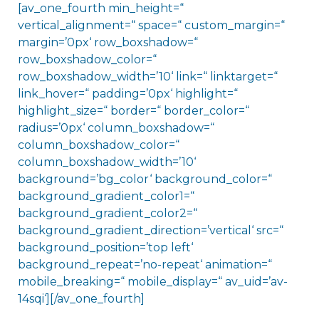
[av_one_fourth min_height=“
vertical_alignment=“ space=“ custom_margin=“
margin=’0px‘ row_boxshadow=“
row_boxshadow_color=“
row_boxshadow_width=’10‘ link=“ linktarget=“
link_hover=“ padding=’0px‘ highlight=“
highlight_size=“ border=“ border_color=“
radius=’0px‘ column_boxshadow=“
column_boxshadow_color=“
column_boxshadow_width=’10‘
background=’bg_color‘ background_color=“
background_gradient_color1=“
background_gradient_color2=“
background_gradient_direction=’vertical‘ src=“
background_position=’top left‘
background_repeat=’no-repeat‘ animation=“
mobile_breaking=“ mobile_display=“ av_uid=’av-
14sqi‘][/av_one_fourth]