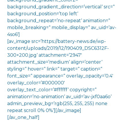
background_gradient_direction=’vertical‘ src=“
background_position=’top left‘
background_repeat=’no-repeat‘ animation=“
mobile_breaking=“ mobile_display=“ av_uid=’av-
4so6′]
[av_image src=’https://battery-news.de/wp-
content/uploads/2019/12/190409_DSC6312F-
300×200.jpg‘ attachment=’2947′
attachment_size=’medium‘ align=’center‘
styling=“ hover=“ link=“ target=“ caption=“
font_size=“ appearance=“ overlay_opacity=’0.4′
overlay_color=’#000000′
overlay_text_color=’#ffffff‘ copyright=“
animation=’no-animation‘ av_uid=’av-jxf0aa6o‘
admin_preview_bg=’rgb(255, 255, 255) none
repeat scroll 0% 0%‘][/av_image]
[/av_one_half]