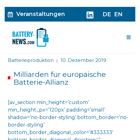
Veranstaltungen
DE
EN
Me
Batterieproduktion
10. Dezember 2019
|
Milliarden für europäische
Batterie-Allianz
[av_section min_height=’custom‘
min_height_px=’120px‘ padding=’small‘
shadow=’no-border-styling‘ bottom_border=’no-
border-styling‘
bottom_border_diagonal_color=’#333333′
bottom_border_diagonal_direction=“