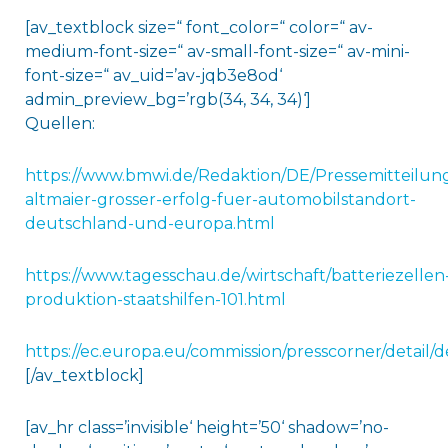
[av_textblock size=“ font_color=“ color=“ av-
medium-font-size=“ av-small-font-size=“ av-mini-
font-size=“ av_uid=’av-jqb3e8od‘
admin_preview_bg=’rgb(34, 34, 34)‘]
Quellen:
https://www.bmwi.de/Redaktion/DE/Pressemitteilun
altmaier-grosser-erfolg-fuer-automobilstandort-
deutschland-und-europa.html
https://www.tagesschau.de/wirtschaft/batteriezellen
produktion-staatshilfen-101.html
https://ec.europa.eu/commission/presscorner/detail/d
[/av_textblock]
[av_hr class=’invisible‘ height=’50‘ shadow=’no-