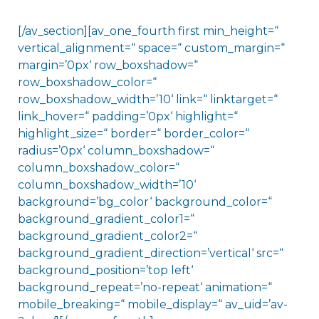
[/av_section][av_one_fourth first min_height=“
vertical_alignment=“ space=“ custom_margin=“
margin=’0px‘ row_boxshadow=“
row_boxshadow_color=“
row_boxshadow_width=’10‘ link=“ linktarget=“
link_hover=“ padding=’0px‘ highlight=“
highlight_size=“ border=“ border_color=“
radius=’0px‘ column_boxshadow=“
column_boxshadow_color=“
column_boxshadow_width=’10‘
background=’bg_color‘ background_color=“
background_gradient_color1=“
background_gradient_color2=“
background_gradient_direction=’vertical‘ src=“
background_position=’top left‘
background_repeat=’no-repeat‘ animation=“
mobile_breaking=“ mobile_display=“ av_uid=’av-