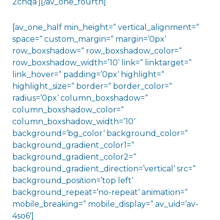
2chqa‘][/av_one_fourth]
[av_one_half min_height=“ vertical_alignment=“
space=“ custom_margin=“ margin=’0px‘
row_boxshadow=“ row_boxshadow_color=“
row_boxshadow_width=’10‘ link=“ linktarget=“
link_hover=“ padding=’0px‘ highlight=“
highlight_size=“ border=“ border_color=“
radius=’0px‘ column_boxshadow=“
column_boxshadow_color=“
column_boxshadow_width=’10‘
background=’bg_color‘ background_color=“
background_gradient_color1=“
background_gradient_color2=“
background_gradient_direction=’vertical‘ src=“
background_position=’top left‘
background_repeat=’no-repeat‘ animation=“
mobile_breaking=“ mobile_display=“ av_uid=’av-
4so6′]