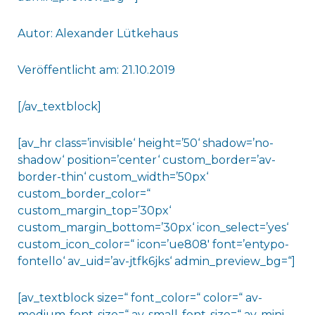
Autor: Alexander Lütkehaus
Veröffentlicht am: 21.10.2019
[/av_textblock]
[av_hr class=’invisible‘ height=’50‘ shadow=’no-
shadow‘ position=’center‘ custom_border=’av-
border-thin‘ custom_width=’50px‘
custom_border_color=“
custom_margin_top=’30px‘
custom_margin_bottom=’30px‘ icon_select=’yes‘
custom_icon_color=“ icon=’ue808′ font=’entypo-
fontello‘ av_uid=’av-jtfk6jks‘ admin_preview_bg=“]
[av_textblock size=“ font_color=“ color=“ av-
medium-font-size=“ av-small-font-size=“ av-mini-