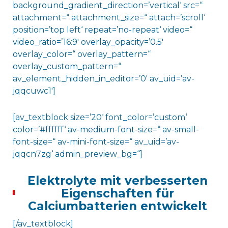
background_gradient_direction=’vertical‘ src=“
attachment=“ attachment_size=“ attach=’scroll‘
position=’top left‘ repeat=’no-repeat‘ video=“
video_ratio=’16:9′ overlay_opacity=’0.5′
overlay_color=“ overlay_pattern=“
overlay_custom_pattern=“
av_element_hidden_in_editor=’0′ av_uid=’av-
jqqcuwc1′]
[av_textblock size=’20‘ font_color=’custom‘
color=’#ffffff‘ av-medium-font-size=“ av-small-
font-size=“ av-mini-font-size=“ av_uid=’av-
jqqcn7zg‘ admin_preview_bg=“]
Elektrolyte mit verbesserten
Eigenschaften für
Calciumbatterien entwickelt
[/av_textblock]