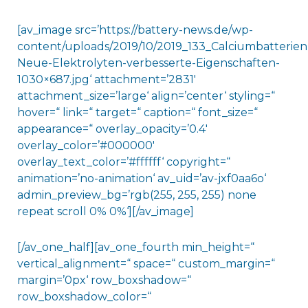
[av_image src=’https://battery-news.de/wp-
content/uploads/2019/10/2019_133_Calciumbatterien
Neue-Elektrolyten-verbesserte-Eigenschaften-
1030×687.jpg‘ attachment=’2831′
attachment_size=’large‘ align=’center‘ styling=“
hover=“ link=“ target=“ caption=“ font_size=“
appearance=“ overlay_opacity=’0.4′
overlay_color=’#000000′
overlay_text_color=’#ffffff‘ copyright=“
animation=’no-animation‘ av_uid=’av-jxf0aa6o‘
admin_preview_bg=’rgb(255, 255, 255) none
repeat scroll 0% 0%‘][/av_image]
[/av_one_half][av_one_fourth min_height=“
vertical_alignment=“ space=“ custom_margin=“
margin=’0px‘ row_boxshadow=“
row_boxshadow_color=“