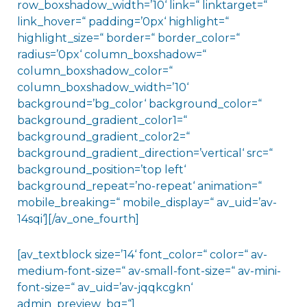
row_boxshadow_width=’10‘ link=“ linktarget=“
link_hover=“ padding=’0px‘ highlight=“
highlight_size=“ border=“ border_color=“
radius=’0px‘ column_boxshadow=“
column_boxshadow_color=“
column_boxshadow_width=’10‘
background=’bg_color‘ background_color=“
background_gradient_color1=“
background_gradient_color2=“
background_gradient_direction=’vertical‘ src=“
background_position=’top left‘
background_repeat=’no-repeat‘ animation=“
mobile_breaking=“ mobile_display=“ av_uid=’av-
14sqi‘][/av_one_fourth]
[av_textblock size=’14‘ font_color=“ color=“ av-
medium-font-size=“ av-small-font-size=“ av-mini-
font-size=“ av_uid=’av-jqqkcgkn‘
admin_preview_bg=“]