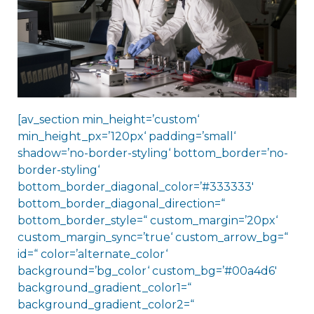
[av_section min_height=’custom‘
min_height_px=’120px‘ padding=’small‘
shadow=’no-border-styling‘ bottom_border=’no-
border-styling‘
bottom_border_diagonal_color=’#333333′
bottom_border_diagonal_direction=“
bottom_border_style=“ custom_margin=’20px‘
custom_margin_sync=’true‘ custom_arrow_bg=“
id=“ color=’alternate_color‘
background=’bg_color‘ custom_bg=’#00a4d6′
background_gradient_color1=“
background_gradient_color2=“