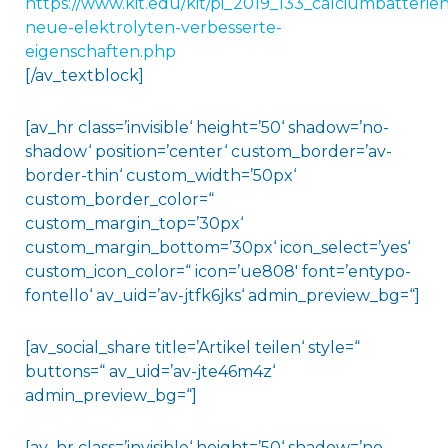
https://www.kit.edu/kit/pi_2019_133_calciumbatterien
neue-elektrolyten-verbesserte-
eigenschaften.php
[/av_textblock]
[av_hr class=’invisible‘ height=’50‘ shadow=’no-
shadow‘ position=’center‘ custom_border=’av-
border-thin‘ custom_width=’50px‘
custom_border_color=“
custom_margin_top=’30px‘
custom_margin_bottom=’30px‘ icon_select=’yes‘
custom_icon_color=“ icon=’ue808′ font=’entypo-
fontello‘ av_uid=’av-jtfk6jks‘ admin_preview_bg=“]
[av_social_share title=’Artikel teilen‘ style=“
buttons=“ av_uid=’av-jte46m4z‘
admin_preview_bg=“]
[av_hr class=’invisible‘ height=’50‘ shadow=’no-