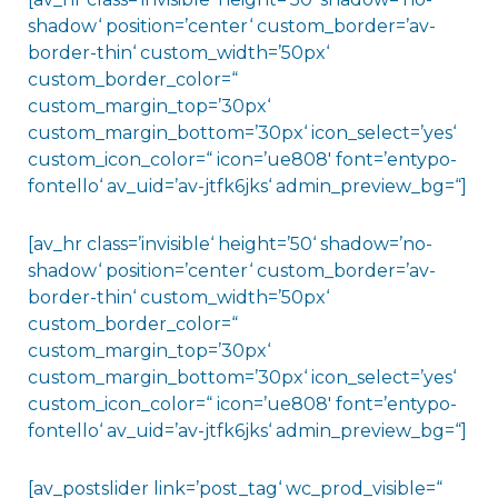
shadow‘ position=’center‘ custom_border=’av-
border-thin‘ custom_width=’50px‘
custom_border_color=“
custom_margin_top=’30px‘
custom_margin_bottom=’30px‘ icon_select=’yes‘
custom_icon_color=“ icon=’ue808′ font=’entypo-
fontello‘ av_uid=’av-jtfk6jks‘ admin_preview_bg=“]
[av_hr class=’invisible‘ height=’50‘ shadow=’no-
shadow‘ position=’center‘ custom_border=’av-
border-thin‘ custom_width=’50px‘
custom_border_color=“
custom_margin_top=’30px‘
custom_margin_bottom=’30px‘ icon_select=’yes‘
custom_icon_color=“ icon=’ue808′ font=’entypo-
fontello‘ av_uid=’av-jtfk6jks‘ admin_preview_bg=“]
[av_postslider link=’post_tag‘ wc_prod_visible=“