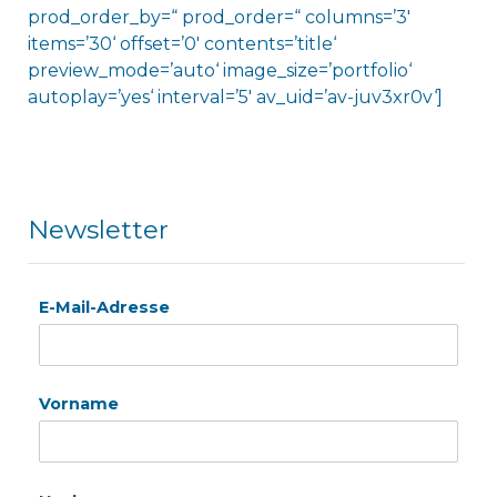
prod_order_by=“ prod_order=“ columns=’3′
items=’30‘ offset=’0′ contents=’title‘
preview_mode=’auto‘ image_size=’portfolio‘
autoplay=’yes‘ interval=’5′ av_uid=’av-juv3xr0v‘]
Newsletter
E-Mail-Adresse
Vorname