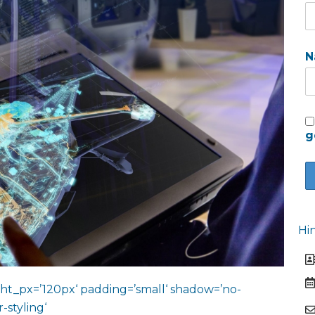
N
g
Hi
ht_px=’120px‘ padding=’small‘ shadow=’no-
-styling‘