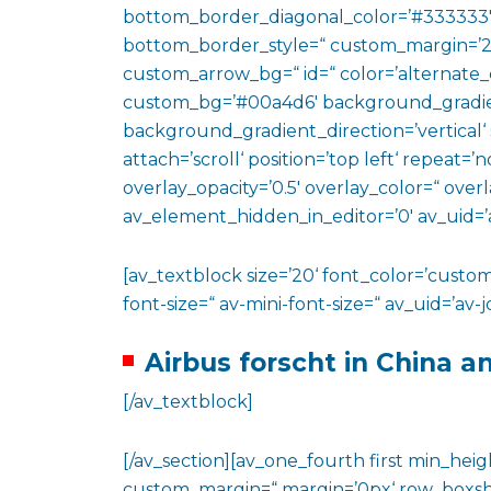
bottom_border_diagonal_color=’#333333′
bottom_border_style=“ custom_margin=’2
custom_arrow_bg=“ id=“ color=’alternate_
custom_bg=’#00a4d6′ background_gradie
background_gradient_direction=’vertical‘
attach=’scroll‘ position=’top left‘ repeat=’n
overlay_opacity=’0.5′ overlay_color=“ ove
av_element_hidden_in_editor=’0′ av_uid=’
[av_textblock size=’20‘ font_color=’custom
font-size=“ av-mini-font-size=“ av_uid=’a
Airbus forscht in China an
[/av_textblock]
[/av_section][av_one_fourth first min_heig
custom_margin=“ margin=’0px‘ row_boxs