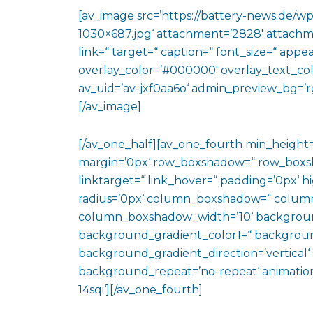
[av_image src=’https://battery-news.de/w
1030×687.jpg‘ attachment=’2828′ attachmen
link=“ target=“ caption=“ font_size=“ appe
overlay_color=’#000000′ overlay_text_colo
av_uid=’av-jxf0aa6o‘ admin_preview_bg=’rg
[/av_image]
[/av_one_half][av_one_fourth min_height
margin=’0px‘ row_boxshadow=“ row_boxsh
linktarget=“ link_hover=“ padding=’0px‘ h
radius=’0px‘ column_boxshadow=“ colum
column_boxshadow_width=’10‘ backgroun
background_gradient_color1=“ backgroun
background_gradient_direction=’vertical‘ 
background_repeat=’no-repeat‘ animation
14sqi‘][/av_one_fourth]