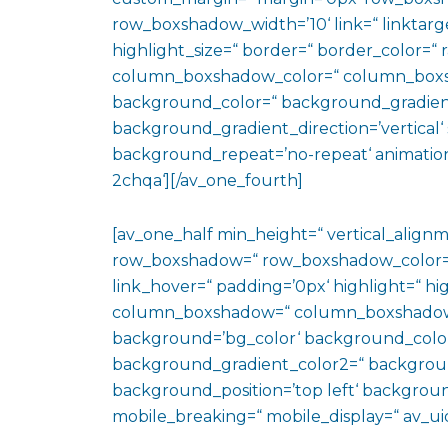
row_boxshadow_width=’10‘ link=“ linktarge
highlight_size=“ border=“ border_color=
column_boxshadow_color=“ column_boxs
background_color=“ background_gradien
background_gradient_direction=’vertical‘ 
background_repeat=’no-repeat‘ animation
2chqa‘][/av_one_fourth]
[av_one_half min_height=“ vertical_align
row_boxshadow=“ row_boxshadow_color=“ 
link_hover=“ padding=’0px‘ highlight=“ hig
column_boxshadow=“ column_boxshadow
background=’bg_color‘ background_color
background_gradient_color2=“ background_
background_position=’top left‘ backgrou
mobile_breaking=“ mobile_display=“ av_uid