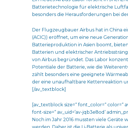
Batterietechnologie für elektrische Luf
besonders die Herausforderungen bei der 
Der Flugzeugbauer Airbus hat in China ei
(ACIC)) eröffnet, um eine neue Generation
Batterieproduktion in Asien boomt, bieten
Batterien und elektrischer Antriebssträ
von Airbus begründet. Das Labor konzentr
Potentiale der Batterie, wie die Weiteren
zählt besonders eine geeignete Wärmea
der eine unaufhaltbare Kettenreaktion 
[/av_textblock]
[av_textblock size=“ font_color=“ color=“ 
font-size=“ av_uid=’av-jqb3e8od‘ admin_p
Noch im Jahr 2016 mussten viele Geräte
werden. Daher ist die Li-Batterie als univ