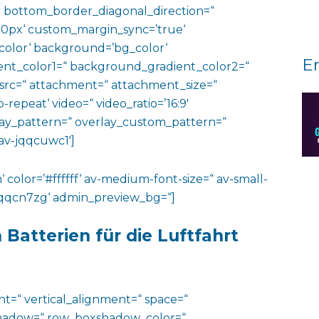
 bottom_border_diagonal_direction=“
0px‘ custom_margin_sync=’true‘
color‘ background=’bg_color‘
E
nt_color1=“ background_gradient_color2=“
 src=“ attachment=“ attachment_size=“
o-repeat‘ video=“ video_ratio=’16:9′
rlay_pattern=“ overlay_custom_pattern=“
av-jqqcuwc1′]
‘ color=’#ffffff‘ av-medium-font-size=“ av-small-
v-jqqcn7zg‘ admin_preview_bg=“]
 Batterien für die Luftfahrt
ht=“ vertical_alignment=“ space=“
hadow=“ row_boxshadow_color=“