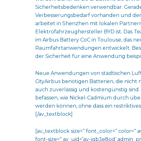
Sicherheitsbedenken verwendbar. Gerade f
Verbesserungsbedarf vorhanden und der E
arbeitet in Shenzhen mit lokalen Partne
Elektrofahrzeughersteller BYD ist. Das 
im Airbus Battery CoC in Toulouse, das n
Raumfahrtanwendungen entwickelt. Beso
der Sicherheit für eine Anwendung beisp
Neue Anwendungen von städtischen Luft
CityAirbus benötigen Batterien, die nicht
auch zuverlässig und kostengünstig sind.
befassen, wie Nickel-Cadmium durch über
werden können, ohne dass ein restriktives
[/av_textblock]
[av_textblock size=“ font_color=“ color=“ 
font-size=“ av_uid=’av-jqb3e8od‘ admin_p