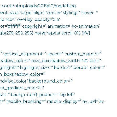
p-content/uploads/2019/10/modelling-
t_size=’large‘ align=’center‘ styling=“ hover=“
arance=“ overlay_opacity=’0.4′
r=’#ffffff‘ copyright=“ animation=’no-animation‘
b(255, 255, 255) none repeat scroll 0% 0%‘]
=“ vertical_alignment=“ space=“ custom_margin=“
adow_color=“ row_boxshadow_width=’10‘ link=“
ighlight=“ highlight_size=“ border=“ border_color=“
n_boxshadow_color=“
d=’bg_color‘ background_color=“
d_gradient_color2=“
src=“ background_position=’top left‘
=“ mobile_breaking=“ mobile_display=“ av_uid=’av-