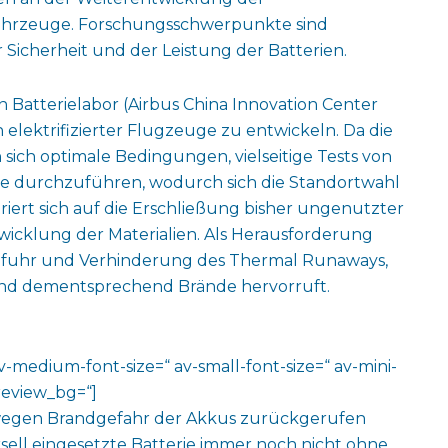
tfahrzeuge. Forschungsschwerpunkte sind
Sicherheit und der Leistung der Batterien.
n Batterielabor (Airbus China Innovation Center
 elektrifizierter Flugzeuge zu entwickeln. Da die
 sich optimale Bedingungen, vielseitige Tests von
nge durchzuführen, wodurch sich die Standortwahl
iert sich auf die Erschließung bisher ungenutzter
twicklung der Materialien. Als Herausforderung
bfuhr und Verhinderung des Thermal Runaways,
und dementsprechend Brände hervorruft.
av-medium-font-size=“ av-small-font-size=“ av-mini-
review_bg=“]
 wegen Brandgefahr der Akkus zurückgerufen
ersell eingesetzte Batterie immer noch nicht ohne