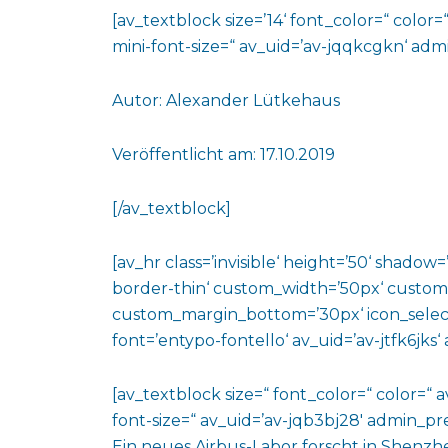
[av_textblock size=’14‘ font_color=“ color=
mini-font-size=“ av_uid=’av-jqqkcgkn‘ ad
Autor: Alexander Lütkehaus
Veröffentlicht am: 17.10.2019
[/av_textblock]
[av_hr class=’invisible‘ height=’50‘ shado
border-thin‘ custom_width=’50px‘ custo
custom_margin_bottom=’30px‘ icon_select
font=’entypo-fontello‘ av_uid=’av-jtfk6jks
[av_textblock size=“ font_color=“ color=“ 
font-size=“ av_uid=’av-jqb3bj28′ admin_p
Ein neues Airbus-Labor forscht in Shenz