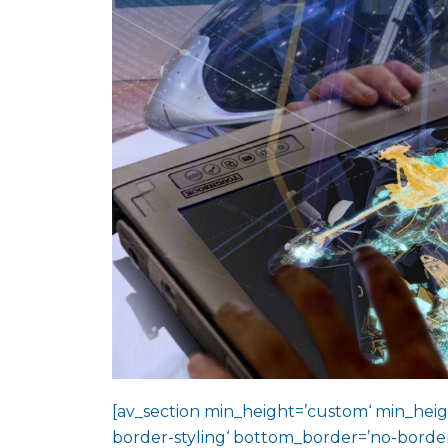
[av_section min_height=’custom‘ min_heig
border-styling‘ bottom_border=’no-border