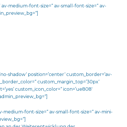
“ av-medium-font-size=“ av-small-font-size=“ av-
min_preview_bg=“]
w=’no-shadow‘ position=’center‘ custom_border=’av-
m_border_color=“ custom_margin_top=’30px‘
=’yes‘ custom_icon_color=“ icon=’ue808′
‘ admin_preview_bg=“]
av-medium-font-size=“ av-small-font-size=“ av-mini-
review_bg=“]
hen an der Weiterentwicklung der