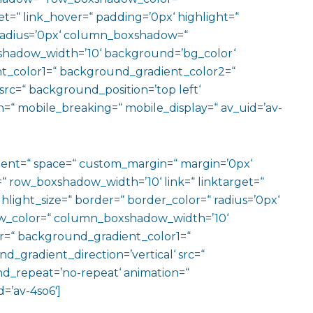
t=“ link_hover=“ padding=’0px‘ highlight=“
“ radius=’0px‘ column_boxshadow=“
hadow_width=’10‘ background=’bg_color‘
t_color1=“ background_gradient_color2=“
src=“ background_position=’top left‘
=“ mobile_breaking=“ mobile_display=“ av_uid=’av-
ment=“ space=“ custom_margin=“ margin=’0px‘
row_boxshadow_width=’10‘ link=“ linktarget=“
hlight_size=“ border=“ border_color=“ radius=’0px‘
_color=“ column_boxshadow_width=’10‘
=“ background_gradient_color1=“
gradient_direction=’vertical‘ src=“
nd_repeat=’no-repeat‘ animation=“
=’av-4so6′]