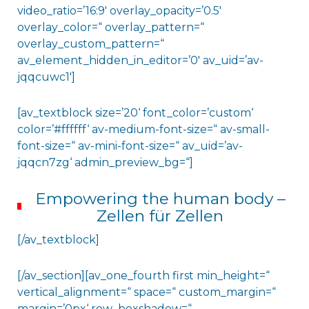
video_ratio=’16:9′ overlay_opacity=’0.5′
overlay_color=“ overlay_pattern=“
overlay_custom_pattern=“
av_element_hidden_in_editor=’0′ av_uid=’av-
jqqcuwc1′]
[av_textblock size=’20‘ font_color=’custom‘
color=’#ffffff‘ av-medium-font-size=“ av-small-
font-size=“ av-mini-font-size=“ av_uid=’av-
jqqcn7zg‘ admin_preview_bg=“]
Empowering the human body –
Zellen für Zellen
[/av_textblock]
[/av_section][av_one_fourth first min_height=“
vertical_alignment=“ space=“ custom_margin=“
margin=’0px‘ row_boxshadow=“