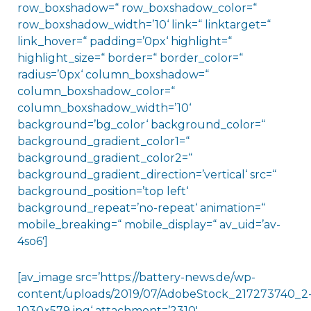
row_boxshadow=“ row_boxshadow_color=“
row_boxshadow_width=’10‘ link=“ linktarget=“
link_hover=“ padding=’0px‘ highlight=“
highlight_size=“ border=“ border_color=“
radius=’0px‘ column_boxshadow=“
column_boxshadow_color=“
column_boxshadow_width=’10‘
background=’bg_color‘ background_color=“
background_gradient_color1=“
background_gradient_color2=“
background_gradient_direction=’vertical‘ src=“
background_position=’top left‘
background_repeat=’no-repeat‘ animation=“
mobile_breaking=“ mobile_display=“ av_uid=’av-
4so6′]
[av_image src=’https://battery-news.de/wp-
content/uploads/2019/07/AdobeStock_217273740_2
1030×579.jpg‘ attachment=’2310′