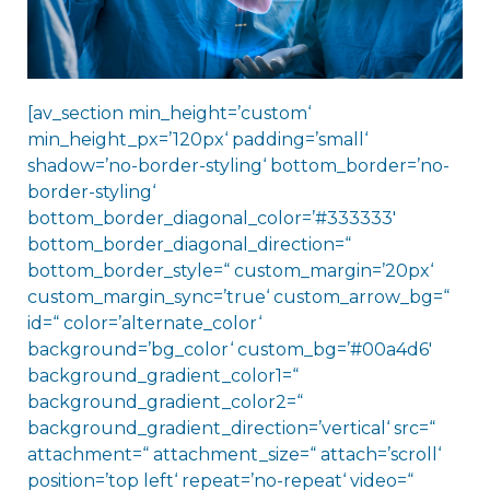
[av_section min_height=’custom‘
min_height_px=’120px‘ padding=’small‘
shadow=’no-border-styling‘ bottom_border=’no-
border-styling‘
bottom_border_diagonal_color=’#333333′
bottom_border_diagonal_direction=“
bottom_border_style=“ custom_margin=’20px‘
custom_margin_sync=’true‘ custom_arrow_bg=“
id=“ color=’alternate_color‘
background=’bg_color‘ custom_bg=’#00a4d6′
background_gradient_color1=“
background_gradient_color2=“
background_gradient_direction=’vertical‘ src=“
attachment=“ attachment_size=“ attach=’scroll‘
position=’top left‘ repeat=’no-repeat‘ video=“