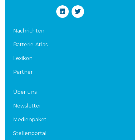
L
T
i
w
n
i
k
t
Nachrichten
e
t
d
e
Batterie-Atlas
i
r
n
Lexikon
Partner
Über uns
Newsletter
Medienpaket
Stellenportal