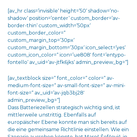
[av_hr class=’invisible‘ height=’50‘ shadow=’no-
shadow‘ position=’center‘ custom_border=’av-
border-thin‘ custom_width=’50px‘
custom_border_color=“
custom_margin_top=’30px‘
custom_margin_bottom=’30px‘ icon_select=’yes‘
custom_icon_color=“ icon=’ue808′ font=’entypo-
fontello‘ av_uid=’av-jtfk6jks‘ admin_preview_bg=“]
[av_textblock size=“ font_color=“ color=“ av-
medium-font-size=“ av-small-font-size=“ av-mini-
font-size=“ av_uid=’av-jqb3bj28′
admin_preview_bg=“]
Dass Batteriezellen strategisch wichtig sind, ist
mittlerweile unstrittig. Ebenfalls auf
europäischer Ebene konnte man sich bereits auf
die eine gemeinsame Richtlinie einstellen. Wie ein
Szenario aussehen könnte, hat Maroš Šefčovič, in