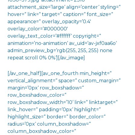
attachment_size=’large‘ align=’center‘ styling=“
hover=“ link=“ target=“ caption=“ font_size=“
appearance=“ overlay_opacity=’0.4′
overlay_color=’#000000′
overlay_text_color=’#ffffff‘ copyright=“
animation=’no-animation‘ av_uid=’av-jxf0aa6o‘
admin_preview_bg=’rgb(255, 255, 255) none
repeat scroll 0% 0%‘][/av_image]
[/av_one_half][av_one_fourth min_height=“
vertical_alignment=“ space=“ custom_margin=“
margin=’0px‘ row_boxshadow=“
row_boxshadow_color=“
row_boxshadow_width=’10‘ link=“ linktarget=“
link_hover=“ padding=’0px‘ highlight=“
highlight_size=“ border=“ border_color=“
radius=’0px‘ column_boxshadow=“
column_boxshadow_color=“