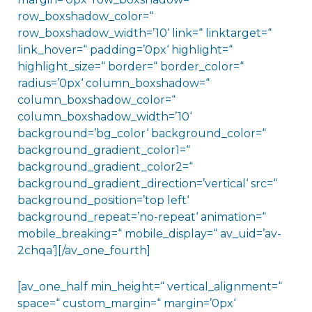
row_boxshadow_color=“
row_boxshadow_width=’10‘ link=“ linktarget=“
link_hover=“ padding=’0px‘ highlight=“
highlight_size=“ border=“ border_color=“
radius=’0px‘ column_boxshadow=“
column_boxshadow_color=“
column_boxshadow_width=’10‘
background=’bg_color‘ background_color=“
background_gradient_color1=“
background_gradient_color2=“
background_gradient_direction=’vertical‘ src=“
background_position=’top left‘
background_repeat=’no-repeat‘ animation=“
mobile_breaking=“ mobile_display=“ av_uid=’av-
2chqa‘][/av_one_fourth]
[av_one_half min_height=“ vertical_alignment=“
space=“ custom_margin=“ margin=’0px‘