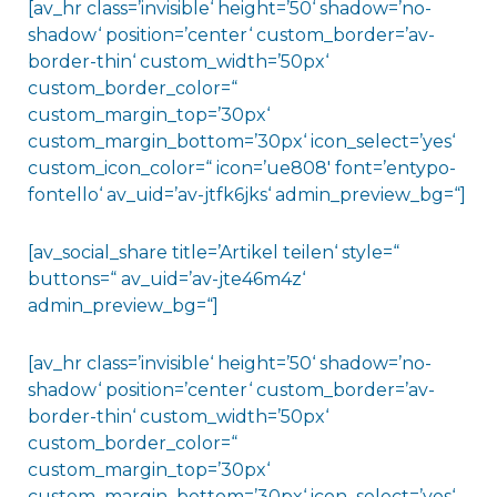
[av_hr class=’invisible‘ height=’50‘ shadow=’no-
shadow‘ position=’center‘ custom_border=’av-
border-thin‘ custom_width=’50px‘
custom_border_color=“
custom_margin_top=’30px‘
custom_margin_bottom=’30px‘ icon_select=’yes‘
custom_icon_color=“ icon=’ue808′ font=’entypo-
fontello‘ av_uid=’av-jtfk6jks‘ admin_preview_bg=“]
[av_social_share title=’Artikel teilen‘ style=“
buttons=“ av_uid=’av-jte46m4z‘
admin_preview_bg=“]
[av_hr class=’invisible‘ height=’50‘ shadow=’no-
shadow‘ position=’center‘ custom_border=’av-
border-thin‘ custom_width=’50px‘
custom_border_color=“
custom_margin_top=’30px‘
custom_margin_bottom=’30px‘ icon_select=’yes‘