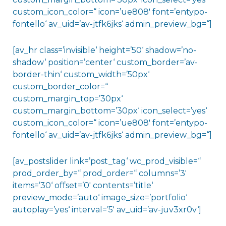
custom_icon_color=“ icon=’ue808′ font=’entypo-
fontello‘ av_uid=’av-jtfk6jks‘ admin_preview_bg=“]
[av_hr class=’invisible‘ height=’50‘ shadow=’no-
shadow‘ position=’center‘ custom_border=’av-
border-thin‘ custom_width=’50px‘
custom_border_color=“
custom_margin_top=’30px‘
custom_margin_bottom=’30px‘ icon_select=’yes‘
custom_icon_color=“ icon=’ue808′ font=’entypo-
fontello‘ av_uid=’av-jtfk6jks‘ admin_preview_bg=“]
[av_postslider link=’post_tag‘ wc_prod_visible=“
prod_order_by=“ prod_order=“ columns=’3′
items=’30‘ offset=’0′ contents=’title‘
preview_mode=’auto‘ image_size=’portfolio‘
autoplay=’yes‘ interval=’5′ av_uid=’av-juv3xr0v‘]