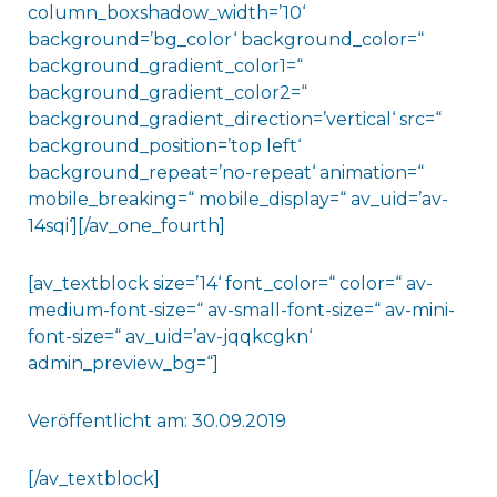
column_boxshadow_width=’10‘
background=’bg_color‘ background_color=“
background_gradient_color1=“
background_gradient_color2=“
background_gradient_direction=’vertical‘ src=“
background_position=’top left‘
background_repeat=’no-repeat‘ animation=“
mobile_breaking=“ mobile_display=“ av_uid=’av-
14sqi‘][/av_one_fourth]
[av_textblock size=’14‘ font_color=“ color=“ av-
medium-font-size=“ av-small-font-size=“ av-mini-
font-size=“ av_uid=’av-jqqkcgkn‘
admin_preview_bg=“]
Veröffentlicht am: 30.09.2019
[/av_textblock]