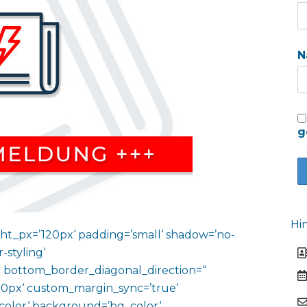
N
g
Hi
ht_px=’120px‘ padding=’small‘ shadow=’no-
-styling‘
 bottom_border_diagonal_direction=“
0px‘ custom_margin_sync=’true‘
color‘ background=’bg_color‘