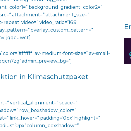
nt_color1=“ background_gradient_color2=“
 src=“ attachment=“ attachment_size=“
o-repeat‘ video=“ video_ratio=’16:9′
E
rlay_pattern=“ overlay_custom_pattern=“
av-jqqcuwc1′]
‘ color=’#ffffff‘ av-medium-font-size=“ av-small-
v-jqqcn7zg‘ admin_preview_bg=“]
ktion in Klimaschutzpaket
ht=“ vertical_alignment=“ space=“
hadow=“ row_boxshadow_color=“
t=“ link_hover=“ padding=’0px‘ highlight=“
“ radius=’0px‘ column_boxshadow=“