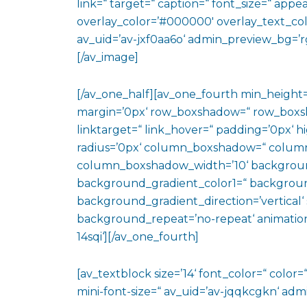
link=“ target=“ caption=“ font_size=“ appe
overlay_color=’#000000′ overlay_text_colo
av_uid=’av-jxf0aa6o‘ admin_preview_bg=’rg
[/av_image]
[/av_one_half][av_one_fourth min_height
margin=’0px‘ row_boxshadow=“ row_boxsh
linktarget=“ link_hover=“ padding=’0px‘ h
radius=’0px‘ column_boxshadow=“ colum
column_boxshadow_width=’10‘ backgroun
background_gradient_color1=“ backgroun
background_gradient_direction=’vertical‘ 
background_repeat=’no-repeat‘ animation
14sqi‘][/av_one_fourth]
[av_textblock size=’14‘ font_color=“ color=
mini-font-size=“ av_uid=’av-jqqkcgkn‘ adm