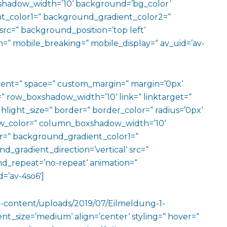
hadow_width=’10‘ background=’bg_color‘
t_color1=“ background_gradient_color2=“
src=“ background_position=’top left‘
=“ mobile_breaking=“ mobile_display=“ av_uid=’av-
ment=“ space=“ custom_margin=“ margin=’0px‘
row_boxshadow_width=’10‘ link=“ linktarget=“
hlight_size=“ border=“ border_color=“ radius=’0px‘
_color=“ column_boxshadow_width=’10‘
=“ background_gradient_color1=“
gradient_direction=’vertical‘ src=“
nd_repeat=’no-repeat‘ animation=“
=’av-4so6′]
p-content/uploads/2019/07/Eilmeldung-1-
t_size=’medium‘ align=’center‘ styling=“ hover=“