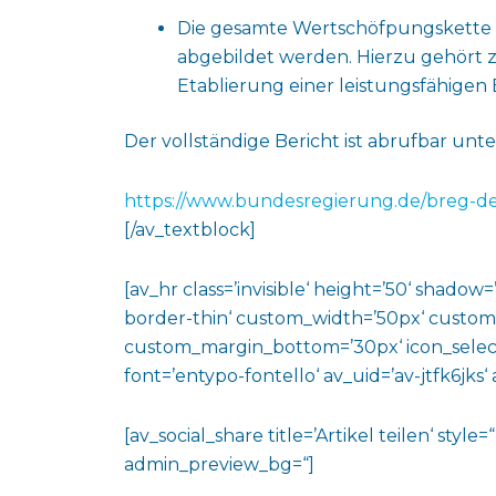
Die gesamte Wertschöfpungskette d
abgebildet werden. Hierzu gehört z
Etablierung einer leistungsfähigen B
Der vollständige Bericht ist abrufbar unte
https://www.bundesregierung.de/breg-d
[/av_textblock]
[av_hr class=’invisible‘ height=’50‘ shado
border-thin‘ custom_width=’50px‘ custo
custom_margin_bottom=’30px‘ icon_select
font=’entypo-fontello‘ av_uid=’av-jtfk6jks
[av_social_share title=’Artikel teilen‘ styl
admin_preview_bg=“]