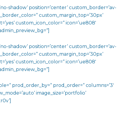
w=’no-shadow‘ position=’center‘ custom_border=’av-
m_border_color=“ custom_margin_top=’30px‘
=’yes‘ custom_icon_color=“ icon=’ue808′
‘ admin_preview_bg=“]
w=’no-shadow‘ position=’center‘ custom_border=’av-
m_border_color=“ custom_margin_top=’30px‘
=’yes‘ custom_icon_color=“ icon=’ue808′
‘ admin_preview_bg=“]
sible=“ prod_order_by=“ prod_order=“ columns=’3′
iew_mode=’auto‘ image_size=’portfolio‘
r0v‘]