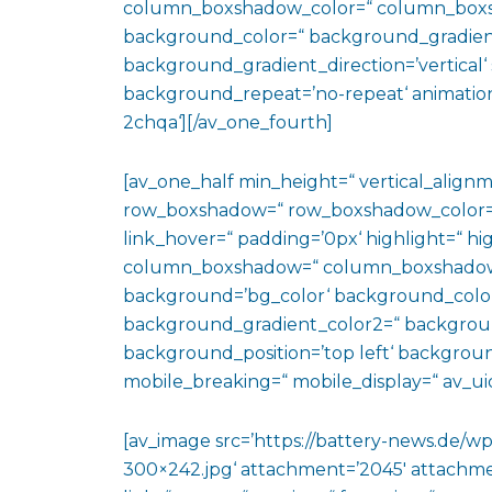
column_boxshadow_color=“ column_boxs
background_color=“ background_gradien
background_gradient_direction=’vertical‘ 
background_repeat=’no-repeat‘ animation
2chqa‘][/av_one_fourth]
[av_one_half min_height=“ vertical_align
row_boxshadow=“ row_boxshadow_color=“ 
link_hover=“ padding=’0px‘ highlight=“ hig
column_boxshadow=“ column_boxshadow
background=’bg_color‘ background_color
background_gradient_color2=“ background_
background_position=’top left‘ backgrou
mobile_breaking=“ mobile_display=“ av_uid
[av_image src=’https://battery-news.de/w
300×242.jpg‘ attachment=’2045′ attachmen