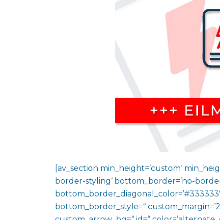
[av_section min_height=’custom‘ min_heig
border-styling‘ bottom_border=’no-border
bottom_border_diagonal_color=’#333333′
bottom_border_style=“ custom_margin=’2
custom_arrow_bg=“ id=“ color=’alternate_