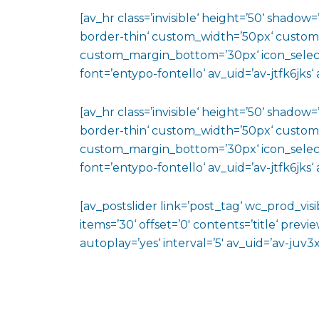
[av_hr class=’invisible‘ height=’50‘ shado
border-thin‘ custom_width=’50px‘ custo
custom_margin_bottom=’30px‘ icon_select
font=’entypo-fontello‘ av_uid=’av-jtfk6jks
[av_hr class=’invisible‘ height=’50‘ shado
border-thin‘ custom_width=’50px‘ custo
custom_margin_bottom=’30px‘ icon_select
font=’entypo-fontello‘ av_uid=’av-jtfk6jks
[av_postslider link=’post_tag‘ wc_prod_vi
items=’30‘ offset=’0′ contents=’title‘ prev
autoplay=’yes‘ interval=’5′ av_uid=’av-juv3x