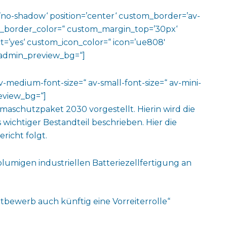
w=’no-shadow‘ position=’center‘ custom_border=’av-
m_border_color=“ custom_margin_top=’30px‘
=’yes‘ custom_icon_color=“ icon=’ue808′
‘ admin_preview_bg=“]
av-medium-font-size=“ av-small-font-size=“ av-mini-
review_bg=“]
maschutzpaket 2030 vorgestellt. Hierin wird die
 wichtiger Bestandteil beschrieben. Hier die
richt folgt.
volumigen industriellen Batteriezellfertigung an
tbewerb auch künftig eine Vorreiterrolle“