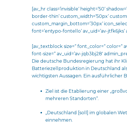
[av_hr class=’invisible‘ height=’50‘ shado
border-thin‘ custom_width=’50px‘ custo
custom_margin_bottom=’30px‘ icon_select
font=’entypo-fontello‘ av_uid=’av-jtfk6jks
[av_textblock size=“ font_color=“ color=“ 
font-size=“ av_uid=’av-jqb3bj28′ admin_p
Die deutsche Bundesregierung hat ihr Kli
Batteriezellproduktion in Deutschland als
wichtigsten Aussagen. Ein ausführlicher Be
Ziel ist die Etablierung einer „groß
mehreren Standorten“.
„Deutschland [soll] im globalen Wet
einnehmen.