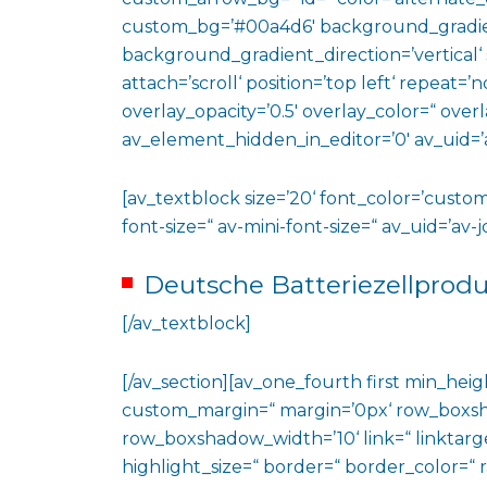
custom_bg=’#00a4d6′ background_gradie
background_gradient_direction=’vertical‘
attach=’scroll‘ position=’top left‘ repeat=’n
overlay_opacity=’0.5′ overlay_color=“ ove
av_element_hidden_in_editor=’0′ av_uid=’
[av_textblock size=’20‘ font_color=’custom
font-size=“ av-mini-font-size=“ av_uid=’a
Deutsche Batteriezellprodu
[/av_textblock]
[/av_section][av_one_fourth first min_heig
custom_margin=“ margin=’0px‘ row_boxs
row_boxshadow_width=’10‘ link=“ linktarge
highlight_size=“ border=“ border_color=