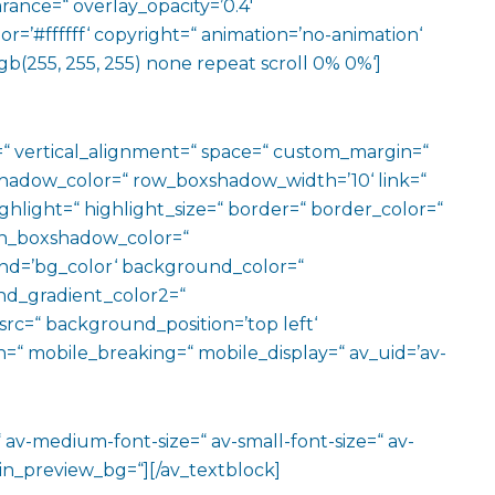
arance=“ overlay_opacity=’0.4′
r=’#ffffff‘ copyright=“ animation=’no-animation‘
b(255, 255, 255) none repeat scroll 0% 0%‘]
=“ vertical_alignment=“ space=“ custom_margin=“
adow_color=“ row_boxshadow_width=’10‘ link=“
ighlight=“ highlight_size=“ border=“ border_color=“
n_boxshadow_color=“
d=’bg_color‘ background_color=“
d_gradient_color2=“
src=“ background_position=’top left‘
=“ mobile_breaking=“ mobile_display=“ av_uid=’av-
“ av-medium-font-size=“ av-small-font-size=“ av-
in_preview_bg=“][/av_textblock]