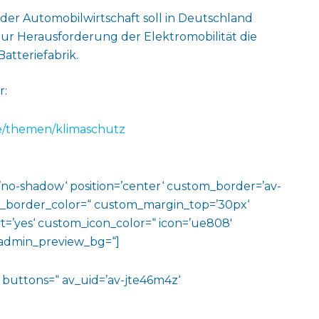
er Automobilwirtschaft soll in Deutschland
ur Herausforderung der Elektromobilität die
atteriefabrik.
r:
e/themen/klimaschutz
w=’no-shadow‘ position=’center‘ custom_border=’av-
m_border_color=“ custom_margin_top=’30px‘
=’yes‘ custom_icon_color=“ icon=’ue808′
‘ admin_preview_bg=“]
e=“ buttons=“ av_uid=’av-jte46m4z‘