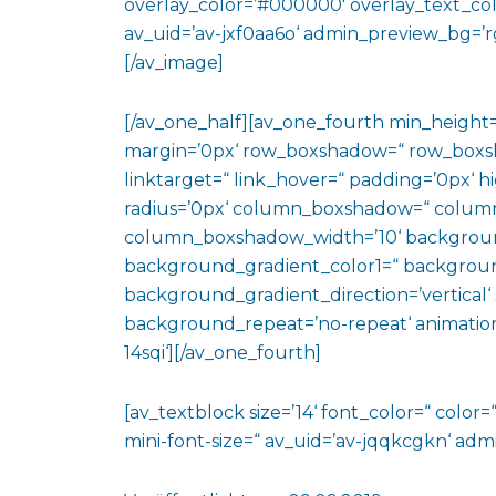
overlay_color=’#000000′ overlay_text_colo
av_uid=’av-jxf0aa6o‘ admin_preview_bg=’rg
[/av_image]
[/av_one_half][av_one_fourth min_height
margin=’0px‘ row_boxshadow=“ row_boxsh
linktarget=“ link_hover=“ padding=’0px‘ h
radius=’0px‘ column_boxshadow=“ colum
column_boxshadow_width=’10‘ backgroun
background_gradient_color1=“ backgroun
background_gradient_direction=’vertical‘ 
background_repeat=’no-repeat‘ animation
14sqi‘][/av_one_fourth]
[av_textblock size=’14‘ font_color=“ color=
mini-font-size=“ av_uid=’av-jqqkcgkn‘ ad