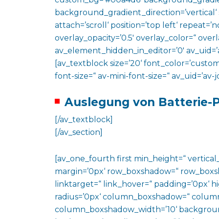
background_gradient_direction=’vertical‘
attach=’scroll‘ position=’top left‘ repeat=’n
overlay_opacity=’0.5′ overlay_color=“ ove
av_element_hidden_in_editor=’0′ av_uid=’
[av_textblock size=’20‘ font_color=’custom
font-size=“ av-mini-font-size=“ av_uid=’a
Auslegung von Batterie-
[/av_textblock]
[/av_section]
[av_one_fourth first min_height=“ vertic
margin=’0px‘ row_boxshadow=“ row_boxsh
linktarget=“ link_hover=“ padding=’0px‘ h
radius=’0px‘ column_boxshadow=“ colum
column_boxshadow_width=’10‘ backgroun