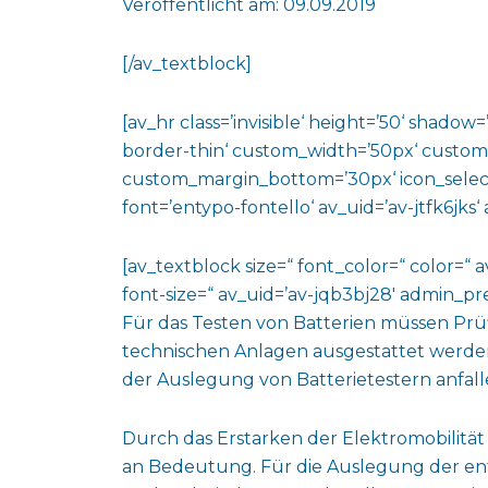
Veröffentlicht am: 09.09.2019
[/av_textblock]
[av_hr class=’invisible‘ height=’50‘ shado
border-thin‘ custom_width=’50px‘ custo
custom_margin_bottom=’30px‘ icon_select
font=’entypo-fontello‘ av_uid=’av-jtfk6jks
[av_textblock size=“ font_color=“ color=“ 
font-size=“ av_uid=’av-jqb3bj28′ admin_p
Für das Testen von Batterien müssen Pr
technischen Anlagen ausgestattet werd
der Auslegung von Batterietestern anfall
Durch das Erstarken der Elektromobilität 
an Bedeutung. Für die Auslegung der en