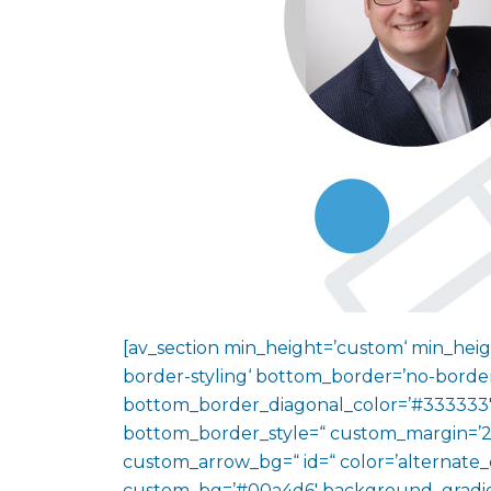
[av_section min_height=’custom‘ min_heig
border-styling‘ bottom_border=’no-border
bottom_border_diagonal_color=’#333333′
bottom_border_style=“ custom_margin=’2
custom_arrow_bg=“ id=“ color=’alternate_
custom_bg=’#00a4d6′ background_gradie