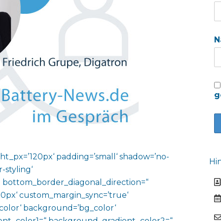
N
g
ht_px=’120px‘ padding=’small‘ shadow=’no-
Hi
-styling‘
 bottom_border_diagonal_direction=“
0px‘ custom_margin_sync=’true‘
color‘ background=’bg_color‘
nt_color1=“ background_gradient_color2=“