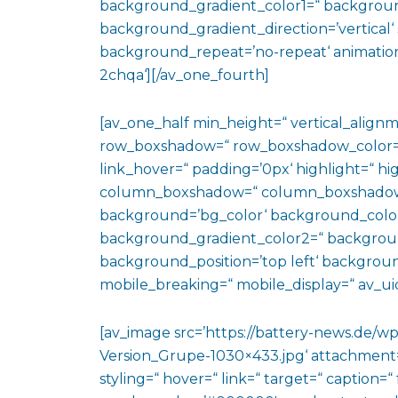
background_gradient_color1=“ backgroun
background_gradient_direction=’vertical‘ 
background_repeat=’no-repeat‘ animation
2chqa‘][/av_one_fourth]
[av_one_half min_height=“ vertical_align
row_boxshadow=“ row_boxshadow_color=“ 
link_hover=“ padding=’0px‘ highlight=“ hig
column_boxshadow=“ column_boxshadow
background=’bg_color‘ background_color
background_gradient_color2=“ background_
background_position=’top left‘ backgrou
mobile_breaking=“ mobile_display=“ av_uid
[av_image src=’https://battery-news.de/w
Version_Grupe-1030×433.jpg‘ attachment=’
styling=“ hover=“ link=“ target=“ caption=“