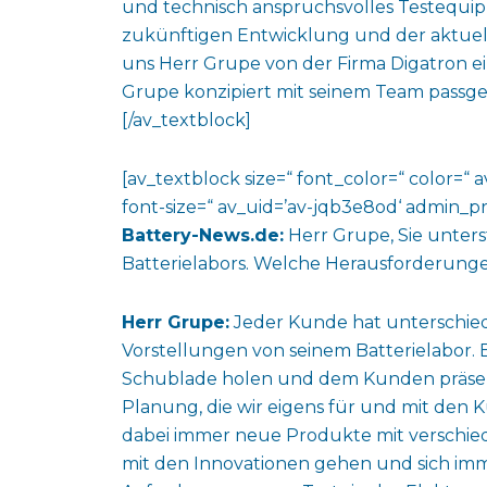
und technisch anspruchsvolles Testequi
zukünftigen Entwicklung und der aktuel
uns Herr Grupe von der Firma Digatron e
Grupe konzipiert mit seinem Team passg
[/av_textblock]
[av_textblock size=“ font_color=“ color=“ 
font-size=“ av_uid=’av-jqb3e8od‘ admin_p
Battery-News.de:
Herr Grupe, Sie unters
Batterielabors. Welche Herausforderung
Herr Grupe:
Jeder Kunde hat unterschied
Vorstellungen von seinem Batterielabor. Es
Schublade holen und dem Kunden präsen
Planung, die wir eigens für und mit den
dabei immer neue Produkte mit verschie
mit den Innovationen gehen und sich imme