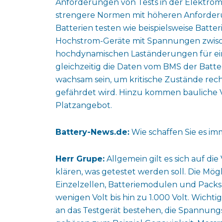
Anforderungen von Tests in der Elektr
strengere Normen mit höheren Anforder
Batterien testen wie beispielsweise Batte
Hochstrom-Geräte mit Spannungen zwische
hochdynamischen Laständerungen für ein
gleichzeitig die Daten vom BMS der Batt
wachsam sein, um kritische Zustände recht
gefährdet wird. Hinzu kommen bauliche V
Platzangebot.
Battery-News.de:
Wie schaffen Sie es i
Herr Grupe:
Allgemein gilt es sich auf d
klären, was getestet werden soll. Die Mög
Einzelzellen, Batteriemodulen und Pack
wenigen Volt bis hin zu 1.000 Volt. Wicht
an das Testgerät bestehen, die Spannung