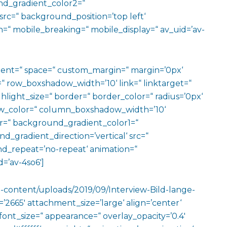
d_gradient_color2=“
src=“ background_position=’top left‘
=“ mobile_breaking=“ mobile_display=“ av_uid=’av-
ment=“ space=“ custom_margin=“ margin=’0px‘
row_boxshadow_width=’10‘ link=“ linktarget=“
hlight_size=“ border=“ border_color=“ radius=’0px‘
_color=“ column_boxshadow_width=’10‘
=“ background_gradient_color1=“
gradient_direction=’vertical‘ src=“
nd_repeat=’no-repeat‘ animation=“
=’av-4so6′]
p-content/uploads/2019/09/Interview-Bild-lange-
2665′ attachment_size=’large‘ align=’center‘
 font_size=“ appearance=“ overlay_opacity=’0.4′