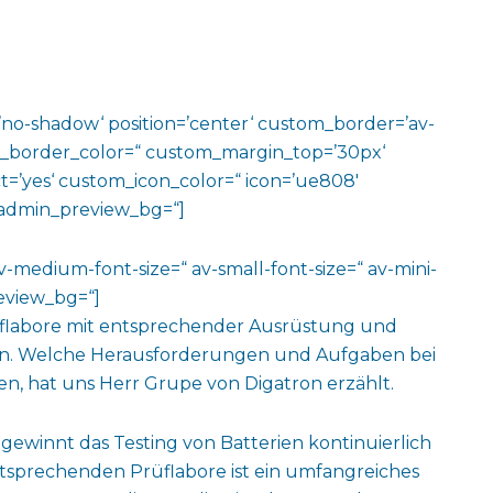
w=’no-shadow‘ position=’center‘ custom_border=’av-
m_border_color=“ custom_margin_top=’30px‘
=’yes‘ custom_icon_color=“ icon=’ue808′
‘ admin_preview_bg=“]
av-medium-font-size=“ av-small-font-size=“ av-mini-
review_bg=“]
üflabore mit entsprechender Ausrüstung und
en. Welche Herausforderungen und Aufgaben bei
en, hat uns Herr Grupe von Digatron erzählt.
gewinnt das Testing von Batterien kontinuierlich
tsprechenden Prüflabore ist ein umfangreiches