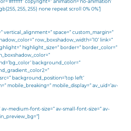
r=’#ffffff‘ copyright=“ animation=’no-animation‘
b(255, 255, 255) none repeat scroll 0% 0%‘]
=“ vertical_alignment=“ space=“ custom_margin=“
adow_color=“ row_boxshadow_width=’10‘ link=“
ighlight=“ highlight_size=“ border=“ border_color=“
n_boxshadow_color=“
d=’bg_color‘ background_color=“
d_gradient_color2=“
src=“ background_position=’top left‘
=“ mobile_breaking=“ mobile_display=“ av_uid=’av-
“ av-medium-font-size=“ av-small-font-size=“ av-
min_preview_bg=“]