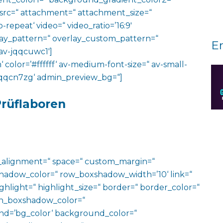
 src=“ attachment=“ attachment_size=“
o-repeat‘ video=“ video_ratio=’16:9′
rlay_pattern=“ overlay_custom_pattern=“
E
av-jqqcuwc1′]
‘ color=’#ffffff‘ av-medium-font-size=“ av-small-
v-jqqcn7zg‘ admin_preview_bg=“]
Prüflaboren
al_alignment=“ space=“ custom_margin=“
adow_color=“ row_boxshadow_width=’10‘ link=“
ighlight=“ highlight_size=“ border=“ border_color=“
n_boxshadow_color=“
d=’bg_color‘ background_color=“