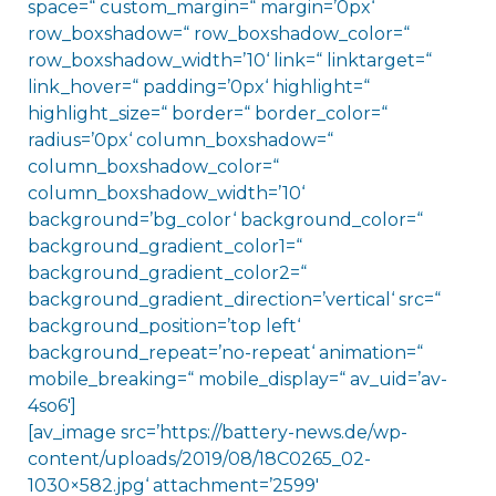
space=“ custom_margin=“ margin=’0px‘
row_boxshadow=“ row_boxshadow_color=“
row_boxshadow_width=’10‘ link=“ linktarget=“
link_hover=“ padding=’0px‘ highlight=“
highlight_size=“ border=“ border_color=“
radius=’0px‘ column_boxshadow=“
column_boxshadow_color=“
column_boxshadow_width=’10‘
background=’bg_color‘ background_color=“
background_gradient_color1=“
background_gradient_color2=“
background_gradient_direction=’vertical‘ src=“
background_position=’top left‘
background_repeat=’no-repeat‘ animation=“
mobile_breaking=“ mobile_display=“ av_uid=’av-
4so6′]
[av_image src=’https://battery-news.de/wp-
content/uploads/2019/08/18C0265_02-
1030×582.jpg‘ attachment=’2599′