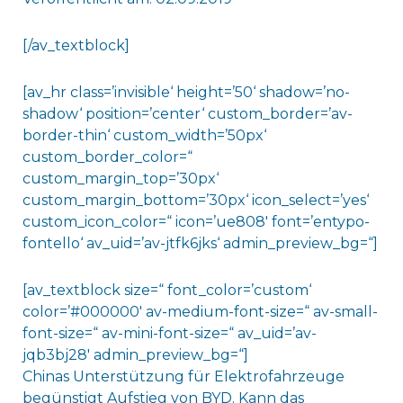
[/av_textblock]
[av_hr class=’invisible‘ height=’50‘ shadow=’no-
shadow‘ position=’center‘ custom_border=’av-
border-thin‘ custom_width=’50px‘
custom_border_color=“
custom_margin_top=’30px‘
custom_margin_bottom=’30px‘ icon_select=’yes‘
custom_icon_color=“ icon=’ue808′ font=’entypo-
fontello‘ av_uid=’av-jtfk6jks‘ admin_preview_bg=“]
[av_textblock size=“ font_color=’custom‘
color=’#000000′ av-medium-font-size=“ av-small-
font-size=“ av-mini-font-size=“ av_uid=’av-
jqb3bj28′ admin_preview_bg=“]
Chinas Unterstützung für Elektrofahrzeuge
begünstigt Aufstieg von BYD. Kann das