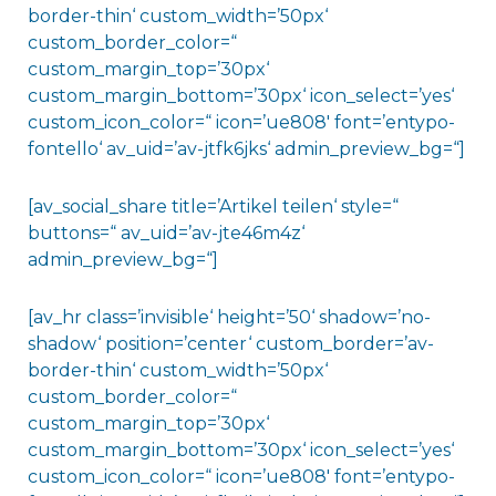
border-thin‘ custom_width=’50px‘
custom_border_color=“
custom_margin_top=’30px‘
custom_margin_bottom=’30px‘ icon_select=’yes‘
custom_icon_color=“ icon=’ue808′ font=’entypo-
fontello‘ av_uid=’av-jtfk6jks‘ admin_preview_bg=“]
[av_social_share title=’Artikel teilen‘ style=“
buttons=“ av_uid=’av-jte46m4z‘
admin_preview_bg=“]
[av_hr class=’invisible‘ height=’50‘ shadow=’no-
shadow‘ position=’center‘ custom_border=’av-
border-thin‘ custom_width=’50px‘
custom_border_color=“
custom_margin_top=’30px‘
custom_margin_bottom=’30px‘ icon_select=’yes‘
custom_icon_color=“ icon=’ue808′ font=’entypo-