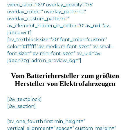
video_ratio=’16:9′ overlay_opacity=’0.5′
overlay_color=“ overlay_pattern=“
overlay_custom_pattern=“
av_element_hidden_in_editor=’0′ av_uid=’av-
jqqcuwc1′]
[av_textblock size=’20‘ font_color=’custom‘
color=’#ffffff‘ av-medium-font-size=“ av-small-
font-size=“ av-mini-font-size=“ av_uid=’av-
jqqcn7zg‘ admin_preview_bg=“]
Vom Batteriehersteller zum größten
Hersteller von Elektrofahrzeugen
[/av_textblock]
[/av_section]
[av_one_fourth first min_height=“
vertical_alignment=“ space=“ custom_margin=“