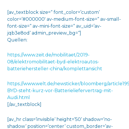
[av_textblock size=“ font_color=’custom‘
color=’#000000′ av-medium-font-size=“ av-small-
font-size=“ av-mini-font-size=“ av_uid=’av-
jqb3e8od‘ admin_preview_bg=“]
Quellen:
https://www.zeit.de/mobilitaet/2019-
08/elektromobilitaet-byd-elektroautos-
batteriehersteller-china/komplettansicht
https://www.welt.de/newsticker/bloomberg/article19
BYD-steht-kurz-vor-Batterieliefervertrag-mit-
Audi.html
[/av_textblock]
[av_hr class=’invisible‘ height=’50‘ shadow=’no-
shadow‘ position=’center‘ custom_border=’av-