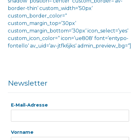
shadow‘ position=’center‘ custom_border=’av-
border-thin‘ custom_width=’50px‘
custom_border_color=“
custom_margin_top=’30px‘
custom_margin_bottom=’30px‘ icon_select=’yes‘
custom_icon_color=“ icon=’ue808′ font=’entypo-
fontello‘ av_uid=’av-jtfk6jks‘ admin_preview_bg=“]
Newsletter
E-Mail-Adresse
Vorname