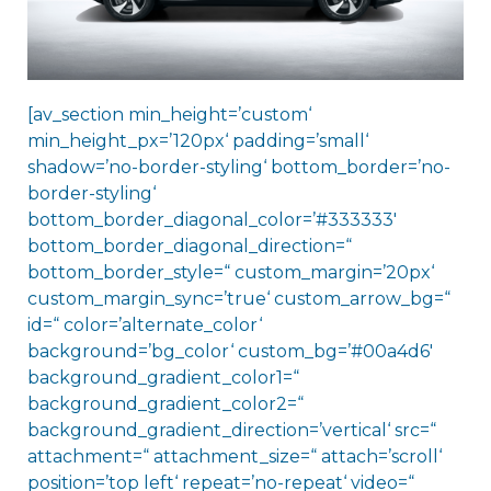
[av_section min_height=’custom‘
min_height_px=’120px‘ padding=’small‘
shadow=’no-border-styling‘ bottom_border=’no-
border-styling‘
bottom_border_diagonal_color=’#333333′
bottom_border_diagonal_direction=“
bottom_border_style=“ custom_margin=’20px‘
custom_margin_sync=’true‘ custom_arrow_bg=“
id=“ color=’alternate_color‘
background=’bg_color‘ custom_bg=’#00a4d6′
background_gradient_color1=“
background_gradient_color2=“
background_gradient_direction=’vertical‘ src=“
attachment=“ attachment_size=“ attach=’scroll‘
position=’top left‘ repeat=’no-repeat‘ video=“