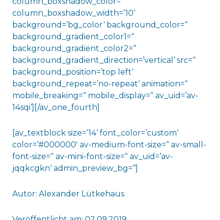
column_boxshadow_color=“
column_boxshadow_width=’10‘
background=’bg_color‘ background_color=“
background_gradient_color1=“
background_gradient_color2=“
background_gradient_direction=’vertical‘ src=“
background_position=’top left‘
background_repeat=’no-repeat‘ animation=“
mobile_breaking=“ mobile_display=“ av_uid=’av-
14sqi‘][/av_one_fourth]
[av_textblock size=’14‘ font_color=’custom‘
color=’#000000′ av-medium-font-size=“ av-small-
font-size=“ av-mini-font-size=“ av_uid=’av-
jqqkcgkn‘ admin_preview_bg=“]
Autor: Alexander Lütkehaus
Veröffentlicht am: 02.09.2019