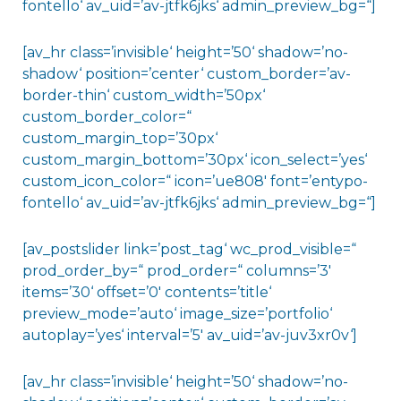
fontello‘ av_uid=’av-jtfk6jks‘ admin_preview_bg=“]
[av_hr class=’invisible‘ height=’50‘ shadow=’no-
shadow‘ position=’center‘ custom_border=’av-
border-thin‘ custom_width=’50px‘
custom_border_color=“
custom_margin_top=’30px‘
custom_margin_bottom=’30px‘ icon_select=’yes‘
custom_icon_color=“ icon=’ue808′ font=’entypo-
fontello‘ av_uid=’av-jtfk6jks‘ admin_preview_bg=“]
[av_postslider link=’post_tag‘ wc_prod_visible=“
prod_order_by=“ prod_order=“ columns=’3′
items=’30‘ offset=’0′ contents=’title‘
preview_mode=’auto‘ image_size=’portfolio‘
autoplay=’yes‘ interval=’5′ av_uid=’av-juv3xr0v‘]
[av_hr class=’invisible‘ height=’50‘ shadow=’no-