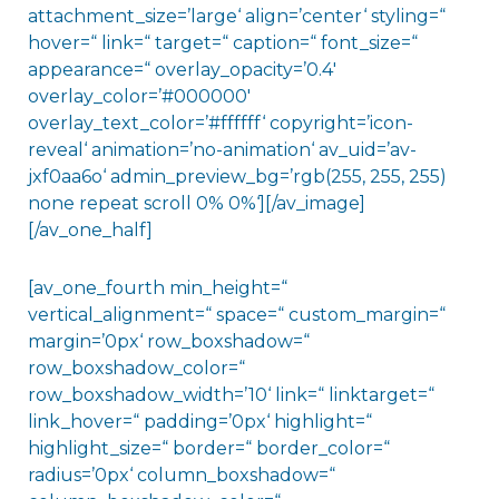
attachment_size=’large‘ align=’center‘ styling=“
hover=“ link=“ target=“ caption=“ font_size=“
appearance=“ overlay_opacity=’0.4′
overlay_color=’#000000′
overlay_text_color=’#ffffff‘ copyright=’icon-
reveal‘ animation=’no-animation‘ av_uid=’av-
jxf0aa6o‘ admin_preview_bg=’rgb(255, 255, 255)
none repeat scroll 0% 0%‘][/av_image]
[/av_one_half]
[av_one_fourth min_height=“
vertical_alignment=“ space=“ custom_margin=“
margin=’0px‘ row_boxshadow=“
row_boxshadow_color=“
row_boxshadow_width=’10‘ link=“ linktarget=“
link_hover=“ padding=’0px‘ highlight=“
highlight_size=“ border=“ border_color=“
radius=’0px‘ column_boxshadow=“