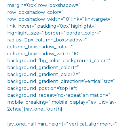
margin=’0px‘ row_boxshadow=“
row_boxshadow_color=“
row_boxshadow_width=’10‘ link=“ linktarget=“
link_hover=“ padding=’0px‘ highlight=“
highlight_size=“ border=“ border_color=“
radius=’0px‘ column_boxshadow=“
column_boxshadow_color=“
column_boxshadow_width=’10‘
background=’bg_color‘ background_color=“
background_gradient_color1=“
background_gradient_color2=“
background_gradient_direction=’vertical‘ src=“
background_position=’top left‘
background_repeat=’no-repeat‘ animation=“
mobile_breaking=“ mobile_display=“ av_uid=’av-
2chqa‘][/av_one_fourth]
[av_one_half min_height=“ vertical_alignment=“