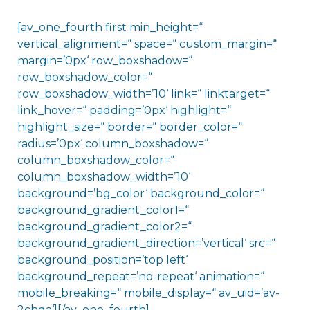
[av_one_fourth first min_height=“
vertical_alignment=“ space=“ custom_margin=“
margin=’0px‘ row_boxshadow=“
row_boxshadow_color=“
row_boxshadow_width=’10‘ link=“ linktarget=“
link_hover=“ padding=’0px‘ highlight=“
highlight_size=“ border=“ border_color=“
radius=’0px‘ column_boxshadow=“
column_boxshadow_color=“
column_boxshadow_width=’10‘
background=’bg_color‘ background_color=“
background_gradient_color1=“
background_gradient_color2=“
background_gradient_direction=’vertical‘ src=“
background_position=’top left‘
background_repeat=’no-repeat‘ animation=“
mobile_breaking=“ mobile_display=“ av_uid=’av-
2chqa‘][/av_one_fourth]