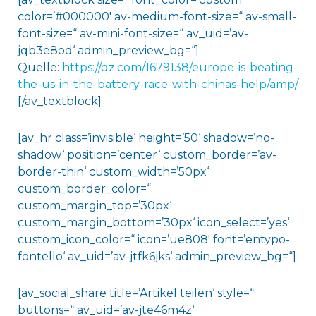
color=’#000000′ av-medium-font-size=“ av-small-
font-size=“ av-mini-font-size=“ av_uid=’av-
jqb3e8od‘ admin_preview_bg=“]
Quelle:
https://qz.com/1679138/europe-is-beating-
the-us-in-the-battery-race-with-chinas-help/amp/
[/av_textblock]
[av_hr class=’invisible‘ height=’50‘ shadow=’no-
shadow‘ position=’center‘ custom_border=’av-
border-thin‘ custom_width=’50px‘
custom_border_color=“
custom_margin_top=’30px‘
custom_margin_bottom=’30px‘ icon_select=’yes‘
custom_icon_color=“ icon=’ue808′ font=’entypo-
fontello‘ av_uid=’av-jtfk6jks‘ admin_preview_bg=“]
[av_social_share title=’Artikel teilen‘ style=“
buttons=“ av_uid=’av-jte46m4z‘