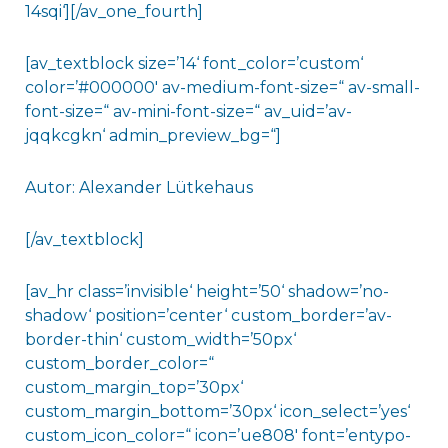
14sqi‘][/av_one_fourth]
[av_textblock size=’14‘ font_color=’custom‘
color=’#000000′ av-medium-font-size=“ av-small-
font-size=“ av-mini-font-size=“ av_uid=’av-
jqqkcgkn‘ admin_preview_bg=“]
Autor: Alexander Lütkehaus
[/av_textblock]
[av_hr class=’invisible‘ height=’50‘ shadow=’no-
shadow‘ position=’center‘ custom_border=’av-
border-thin‘ custom_width=’50px‘
custom_border_color=“
custom_margin_top=’30px‘
custom_margin_bottom=’30px‘ icon_select=’yes‘
custom_icon_color=“ icon=’ue808′ font=’entypo-