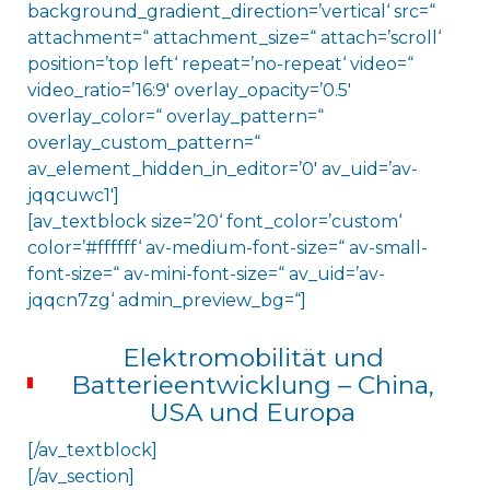
background_gradient_direction=’vertical‘ src=“
attachment=“ attachment_size=“ attach=’scroll‘
position=’top left‘ repeat=’no-repeat‘ video=“
video_ratio=’16:9′ overlay_opacity=’0.5′
overlay_color=“ overlay_pattern=“
overlay_custom_pattern=“
av_element_hidden_in_editor=’0′ av_uid=’av-
jqqcuwc1′]
[av_textblock size=’20‘ font_color=’custom‘
color=’#ffffff‘ av-medium-font-size=“ av-small-
font-size=“ av-mini-font-size=“ av_uid=’av-
jqqcn7zg‘ admin_preview_bg=“]
Elektromobilität und
Batterieentwicklung – China,
USA und Europa
[/av_textblock]
[/av_section]