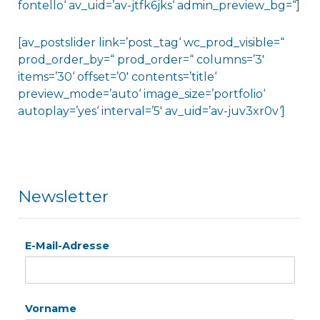
fontello‘ av_uid=’av-jtfk6jks‘ admin_preview_bg=“]
[av_postslider link=’post_tag‘ wc_prod_visible=“
prod_order_by=“ prod_order=“ columns=’3′
items=’30‘ offset=’0′ contents=’title‘
preview_mode=’auto‘ image_size=’portfolio‘
autoplay=’yes‘ interval=’5′ av_uid=’av-juv3xr0v‘]
Newsletter
E-Mail-Adresse
Vorname