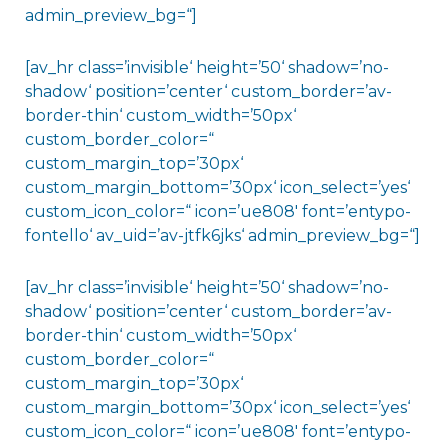
admin_preview_bg=“]
[av_hr class=’invisible‘ height=’50‘ shadow=’no-
shadow‘ position=’center‘ custom_border=’av-
border-thin‘ custom_width=’50px‘
custom_border_color=“
custom_margin_top=’30px‘
custom_margin_bottom=’30px‘ icon_select=’yes‘
custom_icon_color=“ icon=’ue808′ font=’entypo-
fontello‘ av_uid=’av-jtfk6jks‘ admin_preview_bg=“]
[av_hr class=’invisible‘ height=’50‘ shadow=’no-
shadow‘ position=’center‘ custom_border=’av-
border-thin‘ custom_width=’50px‘
custom_border_color=“
custom_margin_top=’30px‘
custom_margin_bottom=’30px‘ icon_select=’yes‘
custom_icon_color=“ icon=’ue808′ font=’entypo-