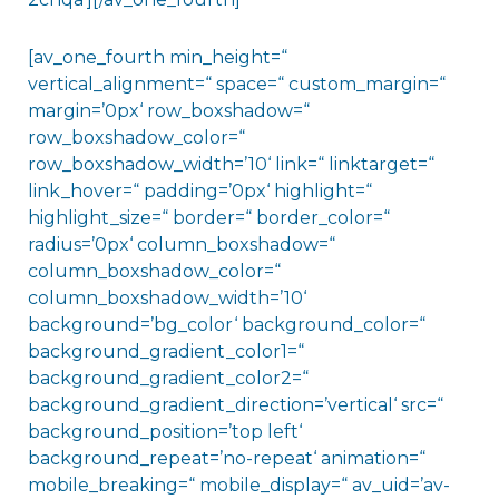
[av_one_fourth min_height=“
vertical_alignment=“ space=“ custom_margin=“
margin=’0px‘ row_boxshadow=“
row_boxshadow_color=“
row_boxshadow_width=’10‘ link=“ linktarget=“
link_hover=“ padding=’0px‘ highlight=“
highlight_size=“ border=“ border_color=“
radius=’0px‘ column_boxshadow=“
column_boxshadow_color=“
column_boxshadow_width=’10‘
background=’bg_color‘ background_color=“
background_gradient_color1=“
background_gradient_color2=“
background_gradient_direction=’vertical‘ src=“
background_position=’top left‘
background_repeat=’no-repeat‘ animation=“
mobile_breaking=“ mobile_display=“ av_uid=’av-