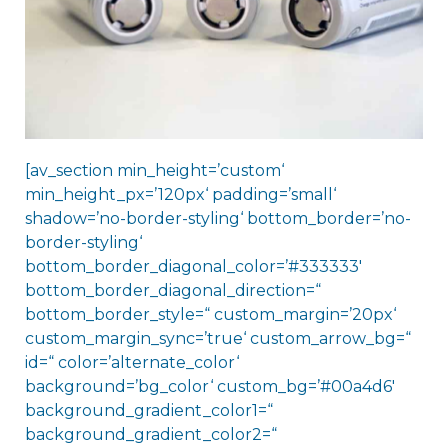
[av_section min_height=’custom‘
min_height_px=’120px‘ padding=’small‘
shadow=’no-border-styling‘ bottom_border=’no-
border-styling‘
bottom_border_diagonal_color=’#333333′
bottom_border_diagonal_direction=“
bottom_border_style=“ custom_margin=’20px‘
custom_margin_sync=’true‘ custom_arrow_bg=“
id=“ color=’alternate_color‘
background=’bg_color‘ custom_bg=’#00a4d6′
background_gradient_color1=“
background_gradient_color2=“