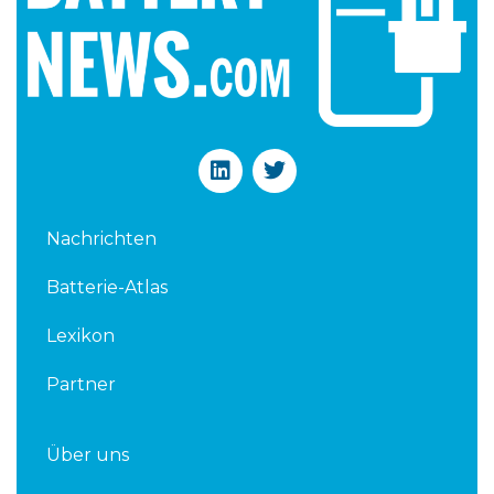
L
T
i
w
n
i
k
t
Nachrichten
e
t
d
e
Batterie-Atlas
i
r
n
Lexikon
Partner
Über uns