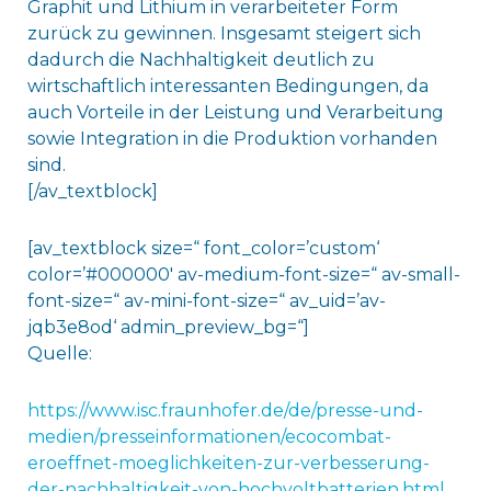
Graphit und Lithium in verarbeiteter Form
zurück zu gewinnen. Insgesamt steigert sich
dadurch die Nachhaltigkeit deutlich zu
wirtschaftlich interessanten Bedingungen, da
auch Vorteile in der Leistung und Verarbeitung
sowie Integration in die Produktion vorhanden
sind.
[/av_textblock]
[av_textblock size=“ font_color=’custom‘
color=’#000000′ av-medium-font-size=“ av-small-
font-size=“ av-mini-font-size=“ av_uid=’av-
jqb3e8od‘ admin_preview_bg=“]
Quelle:
https://www.isc.fraunhofer.de/de/presse-und-
medien/presseinformationen/ecocombat-
eroeffnet-moeglichkeiten-zur-verbesserung-
der-nachhaltigkeit-von-hochvoltbatterien.html