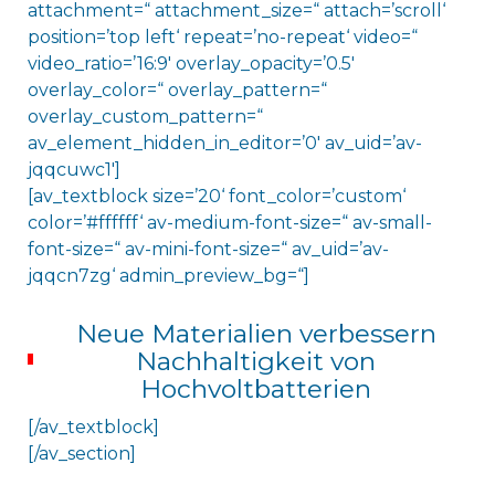
attachment=“ attachment_size=“ attach=’scroll‘
position=’top left‘ repeat=’no-repeat‘ video=“
video_ratio=’16:9′ overlay_opacity=’0.5′
overlay_color=“ overlay_pattern=“
overlay_custom_pattern=“
av_element_hidden_in_editor=’0′ av_uid=’av-
jqqcuwc1′]
[av_textblock size=’20‘ font_color=’custom‘
color=’#ffffff‘ av-medium-font-size=“ av-small-
font-size=“ av-mini-font-size=“ av_uid=’av-
jqqcn7zg‘ admin_preview_bg=“]
Neue Materialien verbessern
Nachhaltigkeit von
Hochvoltbatterien
[/av_textblock]
[/av_section]