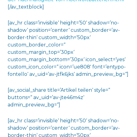
[/av_textblock]
[av_hr class=’invisible‘ height=’50‘ shadow=’no-
shadow‘ position=’center‘ custom_border=’av-
border-thin‘ custom_width=’50px‘
custom_border_color=“
custom_margin_top=’30px‘
custom_margin_bottom=’30px‘ icon_select=’yes‘
custom_icon_color=“ icon=’ue808′ font=’entypo-
fontello‘ av_uid=’av-jtfk6jks‘ admin_preview_bg=“]
[av_social_share title=’Artikel teilen‘ style=“
buttons=“ av_uid=’av-jte46m4z‘
admin_preview_bg=“]
[av_hr class=’invisible‘ height=’50‘ shadow=’no-
shadow‘ position=’center‘ custom_border=’av-
border-thin‘ custom_width=’50px‘