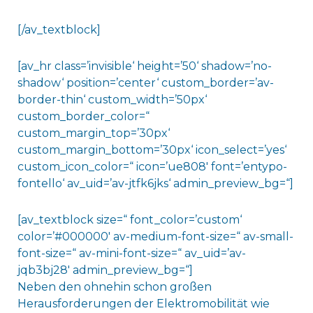
[/av_textblock]
[av_hr class=’invisible‘ height=’50‘ shadow=’no-
shadow‘ position=’center‘ custom_border=’av-
border-thin‘ custom_width=’50px‘
custom_border_color=“
custom_margin_top=’30px‘
custom_margin_bottom=’30px‘ icon_select=’yes‘
custom_icon_color=“ icon=’ue808′ font=’entypo-
fontello‘ av_uid=’av-jtfk6jks‘ admin_preview_bg=“]
[av_textblock size=“ font_color=’custom‘
color=’#000000′ av-medium-font-size=“ av-small-
font-size=“ av-mini-font-size=“ av_uid=’av-
jqb3bj28′ admin_preview_bg=“]
Neben den ohnehin schon großen
Herausforderungen der Elektromobilität wie