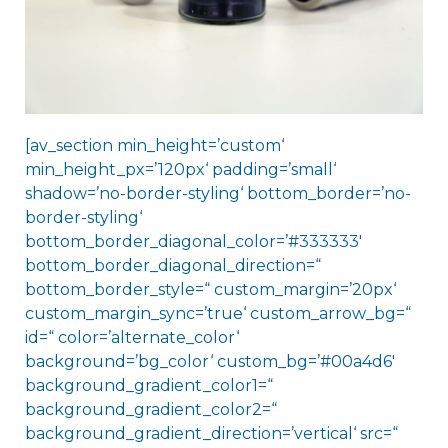
[av_section min_height=’custom‘
min_height_px=’120px‘ padding=’small‘
shadow=’no-border-styling‘ bottom_border=’no-
border-styling‘
bottom_border_diagonal_color=’#333333′
bottom_border_diagonal_direction=“
bottom_border_style=“ custom_margin=’20px‘
custom_margin_sync=’true‘ custom_arrow_bg=“
id=“ color=’alternate_color‘
background=’bg_color‘ custom_bg=’#00a4d6′
background_gradient_color1=“
background_gradient_color2=“
background_gradient_direction=’vertical‘ src=“