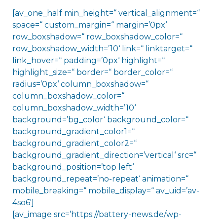
[av_one_half min_height=“ vertical_alignment=“
space=“ custom_margin=“ margin=’0px‘
row_boxshadow=“ row_boxshadow_color=“
row_boxshadow_width=’10‘ link=“ linktarget=“
link_hover=“ padding=’0px‘ highlight=“
highlight_size=“ border=“ border_color=“
radius=’0px‘ column_boxshadow=“
column_boxshadow_color=“
column_boxshadow_width=’10‘
background=’bg_color‘ background_color=“
background_gradient_color1=“
background_gradient_color2=“
background_gradient_direction=’vertical‘ src=“
background_position=’top left‘
background_repeat=’no-repeat‘ animation=“
mobile_breaking=“ mobile_display=“ av_uid=’av-
4so6′]
[av_image src=’https://battery-news.de/wp-