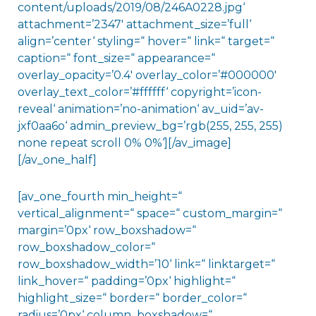
content/uploads/2019/08/246A0228.jpg‘
attachment=’2347′ attachment_size=’full‘
align=’center‘ styling=“ hover=“ link=“ target=“
caption=“ font_size=“ appearance=“
overlay_opacity=’0.4′ overlay_color=’#000000′
overlay_text_color=’#ffffff‘ copyright=’icon-
reveal‘ animation=’no-animation‘ av_uid=’av-
jxf0aa6o‘ admin_preview_bg=’rgb(255, 255, 255)
none repeat scroll 0% 0%‘][/av_image]
[/av_one_half]
[av_one_fourth min_height=“
vertical_alignment=“ space=“ custom_margin=“
margin=’0px‘ row_boxshadow=“
row_boxshadow_color=“
row_boxshadow_width=’10‘ link=“ linktarget=“
link_hover=“ padding=’0px‘ highlight=“
highlight_size=“ border=“ border_color=“
radius=’0px‘ column_boxshadow=“