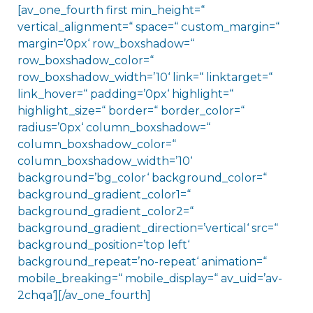
[av_one_fourth first min_height=“
vertical_alignment=“ space=“ custom_margin=“
margin=’0px‘ row_boxshadow=“
row_boxshadow_color=“
row_boxshadow_width=’10‘ link=“ linktarget=“
link_hover=“ padding=’0px‘ highlight=“
highlight_size=“ border=“ border_color=“
radius=’0px‘ column_boxshadow=“
column_boxshadow_color=“
column_boxshadow_width=’10‘
background=’bg_color‘ background_color=“
background_gradient_color1=“
background_gradient_color2=“
background_gradient_direction=’vertical‘ src=“
background_position=’top left‘
background_repeat=’no-repeat‘ animation=“
mobile_breaking=“ mobile_display=“ av_uid=’av-
2chqa‘][/av_one_fourth]