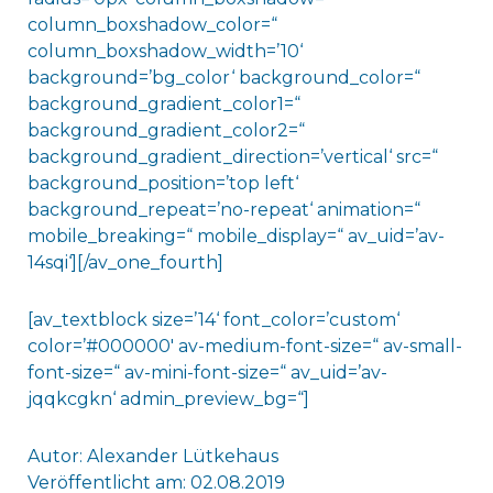
column_boxshadow_color=“
column_boxshadow_width=’10‘
background=’bg_color‘ background_color=“
background_gradient_color1=“
background_gradient_color2=“
background_gradient_direction=’vertical‘ src=“
background_position=’top left‘
background_repeat=’no-repeat‘ animation=“
mobile_breaking=“ mobile_display=“ av_uid=’av-
14sqi‘][/av_one_fourth]
[av_textblock size=’14‘ font_color=’custom‘
color=’#000000′ av-medium-font-size=“ av-small-
font-size=“ av-mini-font-size=“ av_uid=’av-
jqqkcgkn‘ admin_preview_bg=“]
Autor: Alexander Lütkehaus
Veröffentlicht am: 02.08.2019