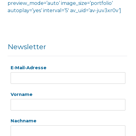
preview_mode=’auto‘ image_size=’portfolio‘
autoplay=’yes‘ interval=’5′ av_uid=’av-juv3xr0v‘]
Newsletter
E-Mail-Adresse
Vorname
Nachname