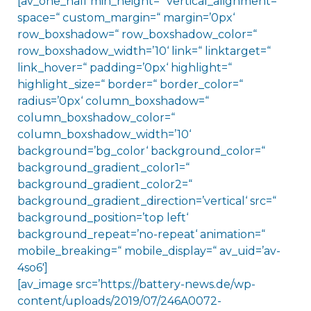
[av_one_half min_height=“ vertical_alignment=“
space=“ custom_margin=“ margin=’0px‘
row_boxshadow=“ row_boxshadow_color=“
row_boxshadow_width=’10‘ link=“ linktarget=“
link_hover=“ padding=’0px‘ highlight=“
highlight_size=“ border=“ border_color=“
radius=’0px‘ column_boxshadow=“
column_boxshadow_color=“
column_boxshadow_width=’10‘
background=’bg_color‘ background_color=“
background_gradient_color1=“
background_gradient_color2=“
background_gradient_direction=’vertical‘ src=“
background_position=’top left‘
background_repeat=’no-repeat‘ animation=“
mobile_breaking=“ mobile_display=“ av_uid=’av-
4so6′]
[av_image src=’https://battery-news.de/wp-
content/uploads/2019/07/246A0072-