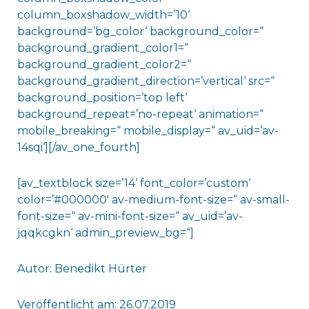
column_boxshadow_width=’10‘
background=’bg_color‘ background_color=“
background_gradient_color1=“
background_gradient_color2=“
background_gradient_direction=’vertical‘ src=“
background_position=’top left‘
background_repeat=’no-repeat‘ animation=“
mobile_breaking=“ mobile_display=“ av_uid=’av-
14sqi‘][/av_one_fourth]
[av_textblock size=’14‘ font_color=’custom‘
color=’#000000′ av-medium-font-size=“ av-small-
font-size=“ av-mini-font-size=“ av_uid=’av-
jqqkcgkn‘ admin_preview_bg=“]
Autor: Benedikt Hürter
Veröffentlicht am: 26.07.2019