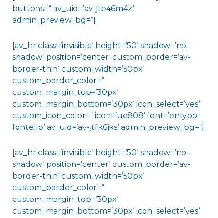
buttons=“ av_uid=’av-jte46m4z‘
admin_preview_bg=“]
[av_hr class=’invisible‘ height=’50‘ shadow=’no-
shadow‘ position=’center‘ custom_border=’av-
border-thin‘ custom_width=’50px‘
custom_border_color=“
custom_margin_top=’30px‘
custom_margin_bottom=’30px‘ icon_select=’yes‘
custom_icon_color=“ icon=’ue808′ font=’entypo-
fontello‘ av_uid=’av-jtfk6jks‘ admin_preview_bg=“]
[av_hr class=’invisible‘ height=’50‘ shadow=’no-
shadow‘ position=’center‘ custom_border=’av-
border-thin‘ custom_width=’50px‘
custom_border_color=“
custom_margin_top=’30px‘
custom_margin_bottom=’30px‘ icon_select=’yes‘