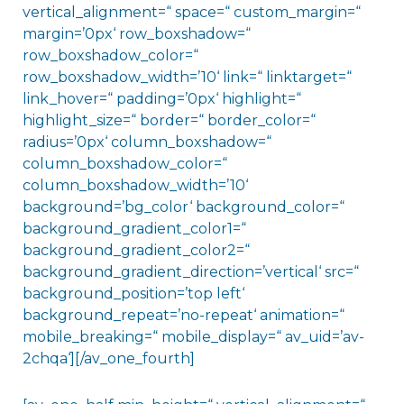
vertical_alignment=“ space=“ custom_margin=“
margin=’0px‘ row_boxshadow=“
row_boxshadow_color=“
row_boxshadow_width=’10‘ link=“ linktarget=“
link_hover=“ padding=’0px‘ highlight=“
highlight_size=“ border=“ border_color=“
radius=’0px‘ column_boxshadow=“
column_boxshadow_color=“
column_boxshadow_width=’10‘
background=’bg_color‘ background_color=“
background_gradient_color1=“
background_gradient_color2=“
background_gradient_direction=’vertical‘ src=“
background_position=’top left‘
background_repeat=’no-repeat‘ animation=“
mobile_breaking=“ mobile_display=“ av_uid=’av-
2chqa‘][/av_one_fourth]