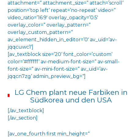
attachment=“ attachment_size=“ attach=’scroll‘
position=’top left‘ repeat=’no-repeat‘ video=“
video_ratio=’16:9′ overlay_opacity=’0.5′
overlay_color=“ overlay_pattern=“
overlay_custom_pattern=“
av_element_hidden_in_editor=’0′ av_uid=’av-
jqqcuwc1′]
[av_textblock size=’20‘ font_color=’custom‘
color=’#ffffff‘ av-medium-font-size=“ av-small-
font-size=“ av-mini-font-size=“ av_uid=’av-
jqqcn7zg‘ admin_preview_bg=“]
LG Chem plant neue Farbiken in
Südkorea und den USA
[/av_textblock]
[/av_section]
[av_one_fourth first min_height=“