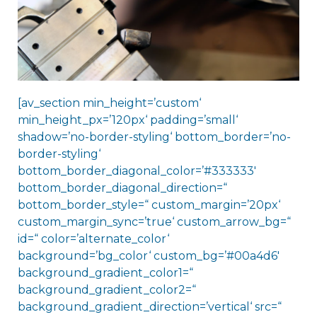
[av_section min_height=’custom‘
min_height_px=’120px‘ padding=’small‘
shadow=’no-border-styling‘ bottom_border=’no-
border-styling‘
bottom_border_diagonal_color=’#333333′
bottom_border_diagonal_direction=“
bottom_border_style=“ custom_margin=’20px‘
custom_margin_sync=’true‘ custom_arrow_bg=“
id=“ color=’alternate_color‘
background=’bg_color‘ custom_bg=’#00a4d6′
background_gradient_color1=“
background_gradient_color2=“
background_gradient_direction=’vertical‘ src=“