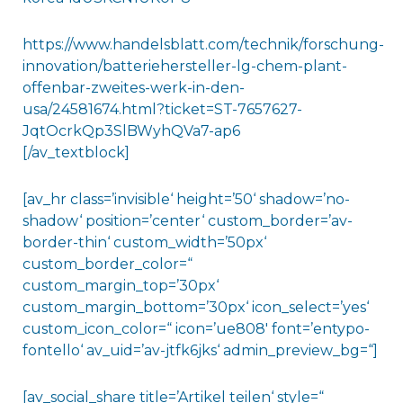
https://www.handelsblatt.com/technik/forschung-
innovation/batteriehersteller-lg-chem-plant-
offenbar-zweites-werk-in-den-
usa/24581674.html?ticket=ST-7657627-
JqtOcrkQp3SlBWyhQVa7-ap6
[/av_textblock]
[av_hr class=’invisible‘ height=’50‘ shadow=’no-
shadow‘ position=’center‘ custom_border=’av-
border-thin‘ custom_width=’50px‘
custom_border_color=“
custom_margin_top=’30px‘
custom_margin_bottom=’30px‘ icon_select=’yes‘
custom_icon_color=“ icon=’ue808′ font=’entypo-
fontello‘ av_uid=’av-jtfk6jks‘ admin_preview_bg=“]
[av_social_share title=’Artikel teilen‘ style=“