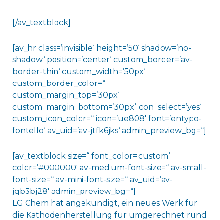
[/av_textblock]
[av_hr class=’invisible‘ height=’50‘ shadow=’no-
shadow‘ position=’center‘ custom_border=’av-
border-thin‘ custom_width=’50px‘
custom_border_color=“
custom_margin_top=’30px‘
custom_margin_bottom=’30px‘ icon_select=’yes‘
custom_icon_color=“ icon=’ue808′ font=’entypo-
fontello‘ av_uid=’av-jtfk6jks‘ admin_preview_bg=“]
[av_textblock size=“ font_color=’custom‘
color=’#000000′ av-medium-font-size=“ av-small-
font-size=“ av-mini-font-size=“ av_uid=’av-
jqb3bj28′ admin_preview_bg=“]
LG Chem hat angekündigt, ein neues Werk für
die Kathodenherstellung für umgerechnet rund