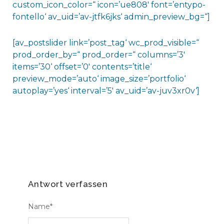
custom_icon_color=“ icon=’ue808′ font=’entypo-
fontello‘ av_uid=’av-jtfk6jks‘ admin_preview_bg=“]
[av_postslider link=’post_tag‘ wc_prod_visible=“
prod_order_by=“ prod_order=“ columns=’3′
items=’30‘ offset=’0′ contents=’title‘
preview_mode=’auto‘ image_size=’portfolio‘
autoplay=’yes‘ interval=’5′ av_uid=’av-juv3xr0v‘]
Antwort verfassen
Name
*