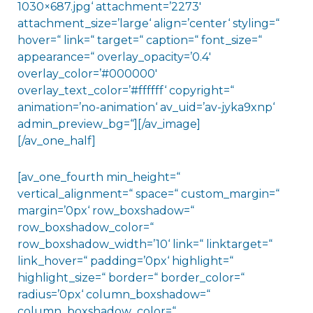
1030×687.jpg‘ attachment=’2273′
attachment_size=’large‘ align=’center‘ styling=“
hover=“ link=“ target=“ caption=“ font_size=“
appearance=“ overlay_opacity=’0.4′
overlay_color=’#000000′
overlay_text_color=’#ffffff‘ copyright=“
animation=’no-animation‘ av_uid=’av-jyka9xnp‘
admin_preview_bg=“][/av_image]
[/av_one_half]
[av_one_fourth min_height=“
vertical_alignment=“ space=“ custom_margin=“
margin=’0px‘ row_boxshadow=“
row_boxshadow_color=“
row_boxshadow_width=’10‘ link=“ linktarget=“
link_hover=“ padding=’0px‘ highlight=“
highlight_size=“ border=“ border_color=“
radius=’0px‘ column_boxshadow=“
column_boxshadow_color=“