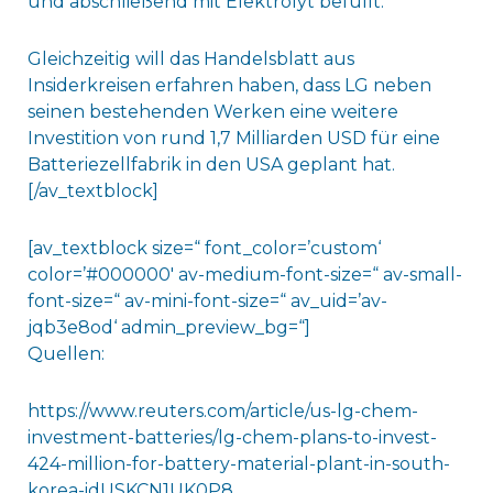
und abschließend mit Elektrolyt befüllt.
Gleichzeitig will das Handelsblatt aus
Insiderkreisen erfahren haben, dass LG neben
seinen bestehenden Werken eine weitere
Investition von rund 1,7 Milliarden USD für eine
Batteriezellfabrik in den USA geplant hat.
[/av_textblock]
[av_textblock size=“ font_color=’custom‘
color=’#000000′ av-medium-font-size=“ av-small-
font-size=“ av-mini-font-size=“ av_uid=’av-
jqb3e8od‘ admin_preview_bg=“]
Quellen:
https://www.reuters.com/article/us-lg-chem-
investment-batteries/lg-chem-plans-to-invest-
424-million-for-battery-material-plant-in-south-
korea-idUSKCN1UK0P8