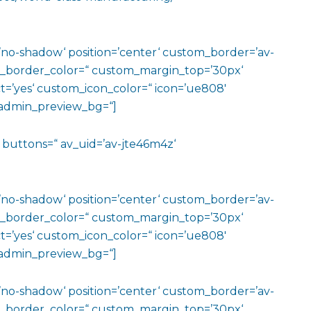
w=’no-shadow‘ position=’center‘ custom_border=’av-
m_border_color=“ custom_margin_top=’30px‘
=’yes‘ custom_icon_color=“ icon=’ue808′
‘ admin_preview_bg=“]
e=“ buttons=“ av_uid=’av-jte46m4z‘
w=’no-shadow‘ position=’center‘ custom_border=’av-
m_border_color=“ custom_margin_top=’30px‘
=’yes‘ custom_icon_color=“ icon=’ue808′
‘ admin_preview_bg=“]
w=’no-shadow‘ position=’center‘ custom_border=’av-
m_border_color=“ custom_margin_top=’30px‘