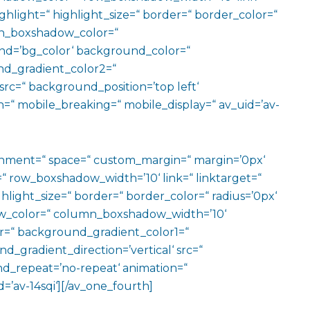
ighlight=“ highlight_size=“ border=“ border_color=“
n_boxshadow_color=“
d=’bg_color‘ background_color=“
d_gradient_color2=“
src=“ background_position=’top left‘
=“ mobile_breaking=“ mobile_display=“ av_uid=’av-
ignment=“ space=“ custom_margin=“ margin=’0px‘
row_boxshadow_width=’10‘ link=“ linktarget=“
hlight_size=“ border=“ border_color=“ radius=’0px‘
_color=“ column_boxshadow_width=’10‘
=“ background_gradient_color1=“
gradient_direction=’vertical‘ src=“
nd_repeat=’no-repeat‘ animation=“
=’av-14sqi‘][/av_one_fourth]