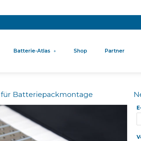
Batterie-Atlas
Shop
Partner
für Batterie­pack­montage
N
E
V