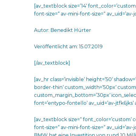
[av_textblock size=’14‘ font_color=’custo
font-size=“ av-mini-font-size=“ av_uid=’a
Autor: Benedikt Hürter
Veröffentlicht am: 15.07.2019
[/av_textblock]
[av_hr class=’invisible‘ height=’50‘ shado
border-thin‘ custom_width=’50px‘ custo
custom_margin_bottom=’30px‘ icon_select
font=’entypo-fontello‘ av_uid=’av-jtfk6jks
[av_textblock size=“ font_color=’custom‘ 
font-size=“ av-mini-font-size=“ av_uid=’a
BMW hat eine Investition von rund 10 M