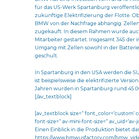
für das US-Werk Spartanburg veröffentlic
zukünftige Elektrifizierung der Flotte. O
BMW von der Nachfrage abhängig. Zellen 
zugekauft. In diesem Rahmen wurde auch
Mitarbeiter gestartet. Insgesamt 345 der 
Umgang mit Zellen sowohl in der Batteri
geschult.
In Spartanburg in den USA werden die S
ist beispielsweise die elektrifizierte Ver
Jahren wurden in Spartanburg rund 45.00
[/av_textblock]
[av_textblock size=“ font_color=’custom‘ 
font-size=“ av-mini-font-size=“ av_uid=’a
Einen Einblick in die Produktion bietet das
https://www.bmwusfactory.com/bmw_vide