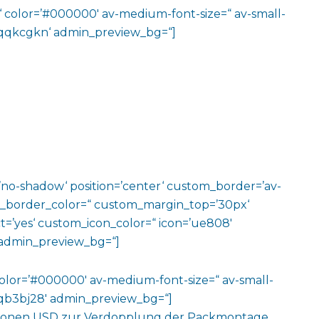
m‘ color=’#000000′ av-medium-font-size=“ av-small-
v-jqqkcgkn‘ admin_preview_bg=“]
w=’no-shadow‘ position=’center‘ custom_border=’av-
m_border_color=“ custom_margin_top=’30px‘
=’yes‘ custom_icon_color=“ icon=’ue808′
‘ admin_preview_bg=“]
color=’#000000′ av-medium-font-size=“ av-small-
v-jqb3bj28′ admin_preview_bg=“]
illionen USD zur Verdopplung der Packmontage