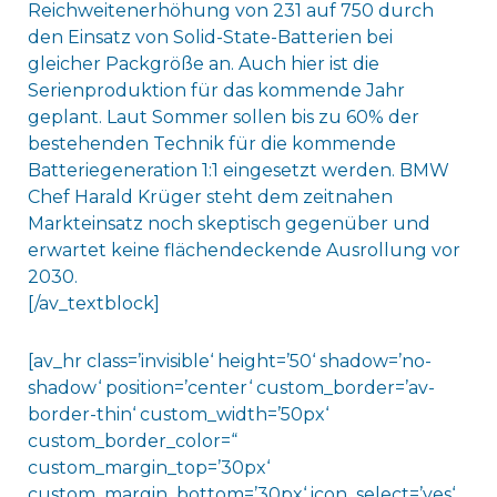
Reichweitenerhöhung von 231 auf 750 durch
den Einsatz von Solid-State-Batterien bei
gleicher Packgröße an. Auch hier ist die
Serienproduktion für das kommende Jahr
geplant. Laut Sommer sollen bis zu 60% der
bestehenden Technik für die kommende
Batteriegeneration 1:1 eingesetzt werden. BMW
Chef Harald Krüger steht dem zeitnahen
Markteinsatz noch skeptisch gegenüber und
erwartet keine flächendeckende Ausrollung vor
2030.
[/av_textblock]
[av_hr class=’invisible‘ height=’50‘ shadow=’no-
shadow‘ position=’center‘ custom_border=’av-
border-thin‘ custom_width=’50px‘
custom_border_color=“
custom_margin_top=’30px‘
custom_margin_bottom=’30px‘ icon_select=’yes‘