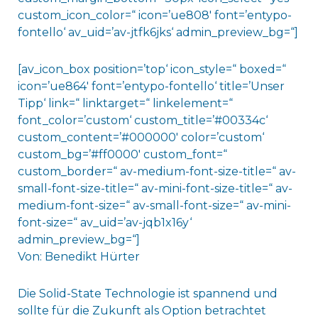
custom_icon_color=“ icon=’ue808′ font=’entypo-
fontello‘ av_uid=’av-jtfk6jks‘ admin_preview_bg=“]
[av_icon_box position=’top‘ icon_style=“ boxed=“
icon=’ue864′ font=’entypo-fontello‘ title=’Unser
Tipp‘ link=“ linktarget=“ linkelement=“
font_color=’custom‘ custom_title=’#00334c‘
custom_content=’#000000′ color=’custom‘
custom_bg=’#ff0000′ custom_font=“
custom_border=“ av-medium-font-size-title=“ av-
small-font-size-title=“ av-mini-font-size-title=“ av-
medium-font-size=“ av-small-font-size=“ av-mini-
font-size=“ av_uid=’av-jqb1x16y‘
admin_preview_bg=“]
Von: Benedikt Hürter
Die Solid-State Technologie ist spannend und
sollte für die Zukunft als Option betrachtet