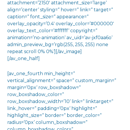
attachment=’2150′ attachment_size=’large‘
align=’center‘ styling=“ hover=“ link=“ target=“
caption=“ font_size=“ appearance=“
overlay_opacity=’0.4′ overlay_color=’#000000′
overlay_text_color=’#ffffff‘ copyright=“
animation=’no-animation‘ av_uid=’av-jxf0aa6o‘
admin_preview_bg=’rgb(255, 255, 255) none
repeat scroll 0% 0%‘][/av_image]
[/av_one_half]
[av_one_fourth min_height=“
vertical_alignment=“ space=“ custom_margin=“
margin=’0px‘ row_boxshadow=“
row_boxshadow_color=“
row_boxshadow_width=’10‘ link=“ linktarget=“
link_hover=“ padding=’0px‘ highlight=“
highlight_size=“ border=“ border_color=“
radius=’0px‘ column_boxshadow=“
column_boxshadow_color=“