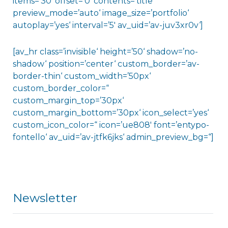
items=’30‘ offset=’0′ contents=’title‘
preview_mode=’auto‘ image_size=’portfolio‘
autoplay=’yes‘ interval=’5′ av_uid=’av-juv3xr0v‘]
[av_hr class=’invisible‘ height=’50‘ shadow=’no-
shadow‘ position=’center‘ custom_border=’av-
border-thin‘ custom_width=’50px‘
custom_border_color=“
custom_margin_top=’30px‘
custom_margin_bottom=’30px‘ icon_select=’yes‘
custom_icon_color=“ icon=’ue808′ font=’entypo-
fontello‘ av_uid=’av-jtfk6jks‘ admin_preview_bg=“]
Newsletter