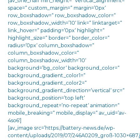
[av_one_half min_height=“ vertical_alignment=“
space=“ custom_margin=“ margin=’0px‘
row_boxshadow=“ row_boxshadow_color=“
row_boxshadow_width=’10‘ link=“ linktarget=“
link_hover=“ padding=’0px‘ highlight=“
highlight_size=“ border=“ border_color=“
radius=’0px‘ column_boxshadow=“
column_boxshadow_color=“
column_boxshadow_width=’10‘
background=’bg_color‘ background_color=“
background_gradient_color1=“
background_gradient_color2=“
background_gradient_direction=’vertical‘ src=“
background_position=’top left‘
background_repeat=’no-repeat‘ animation=“
mobile_breaking=“ mobile_display=“ av_uid=’av-
4so6′]
[av_image src=’https://battery-news.de/wp-
content/uploads/2019/07/246A0209_groß-1030×687.j