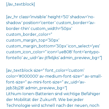
[/av_textblock]
[av_hr class=’invisible‘ height=’50‘ shadow=’no-
shadow‘ position=’center‘ custom_border=’av-
border-thin‘ custom_width=’50px‘
custom_border_color=“
custom_margin_top=’30px‘
custom_margin_bottom=’30px‘ icon_select=’yes‘
custom_icon_color=“ icon=’ue808′ font=’entypo-
fontello‘ av_uid=’av-jtfk6jks‘ admin_preview_bg=“]
[av_textblock size=“ font_color=’custom‘
color=’#000000′ av-medium-font-size=“ av-small-
font-size=“ av-mini-font-size=“ av_uid=’av-
jqb3bj28′ admin_preview_bg=“]
Lithium-Ionen-Batterien sind wichtige Befähiger
der Mobilität der Zukunft. Wie bei jeder
Technologie wird schnell nach der neuen, noch