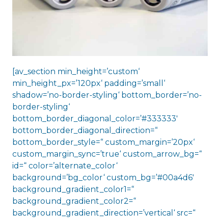
[av_section min_height=’custom‘
min_height_px=’120px‘ padding=’small‘
shadow=’no-border-styling‘ bottom_border=’no-
border-styling‘
bottom_border_diagonal_color=’#333333′
bottom_border_diagonal_direction=“
bottom_border_style=“ custom_margin=’20px‘
custom_margin_sync=’true‘ custom_arrow_bg=“
id=“ color=’alternate_color‘
background=’bg_color‘ custom_bg=’#00a4d6′
background_gradient_color1=“
background_gradient_color2=“
background_gradient_direction=’vertical‘ src=“