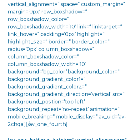
vertical_alignment=“ space=“ custom_margin=“
margin=’0px‘ row_boxshadow=“
row_boxshadow_color=“
row_boxshadow_width=’10‘ link=“ linktarget=“
link_hover=“ padding=’0px‘ highlight=“
highlight_size=“ border=“ border_color=“
radius=’0px‘ column_boxshadow=“
column_boxshadow_color=“
column_boxshadow_width=’10‘
background=’bg_color‘ background_color=“
background_gradient_color1=“
background_gradient_color2=“
background_gradient_direction=’vertical‘ src=“
background_position=’top left‘
background_repeat=’no-repeat‘ animation=“
mobile_breaking=“ mobile_display=“ av_uid=’av-
2chqa‘][/av_one_fourth]