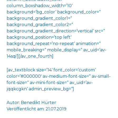
column_boxshadow_width=’10‘
background=’bg_color‘ background_color=“
background_gradient_color1=“
background_gradient_color2=“
background_gradient_direction=’vertical‘ src=“
background_position=’top left‘
background_repeat=’no-repeat‘ animation=“
mobile_breaking=“ mobile_display=“ av_uid=’av-
14sqi‘][/av_one_fourth]
[av_textblock size=’14‘ font_color=’custom‘
color=’#000000′ av-medium-font-size=“ av-small-
font-size=“ av-mini-font-size=“ av_uid=’av-
jqqkcgkn‘ admin_preview_bg=“]
Autor: Benedikt Hürter
Veröffentlicht am: 21.07.2019