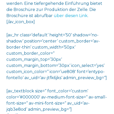
werden. Eine tiefergehende Einführung bietet
die Broschüre zur Produktion der Zelle. Die
Broschüre ist abrufbar
über diesen Link
.
[/av_icon_box]
[av_hr class=’default‘ height=’50‘ shadow=’no-
shadow‘ position=’center‘ custom_border=’av-
border-thin‘ custom_width=’50px‘
custom_border_color=“
custom_margin_top=’30px‘
custom_margin_bottom=’30px‘ icon_select=’yes‘
custom_icon_color=“ icon=’ue808′ font=’entypo-
fontello‘ av_uid=’av-jtfk6jks‘ admin_preview_bg=“]
[av_textblock size=“ font_color=’custom‘
color=’#000000′ av-medium-font-size=“ av-small-
font-size=“ av-mini-font-size=“ av_uid=’av-
jqb3e8od‘ admin_preview_bg=“]