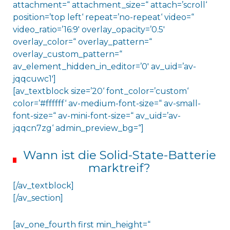
attachment=“ attachment_size=“ attach=’scroll‘
position=’top left‘ repeat=’no-repeat‘ video=“
video_ratio=’16:9′ overlay_opacity=’0.5′
overlay_color=“ overlay_pattern=“
overlay_custom_pattern=“
av_element_hidden_in_editor=’0′ av_uid=’av-
jqqcuwc1′]
[av_textblock size=’20‘ font_color=’custom‘
color=’#ffffff‘ av-medium-font-size=“ av-small-
font-size=“ av-mini-font-size=“ av_uid=’av-
jqqcn7zg‘ admin_preview_bg=“]
Wann ist die Solid-State-Batterie
marktreif?
[/av_textblock]
[/av_section]
[av_one_fourth first min_height=“