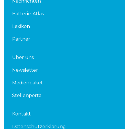
Nachrichten
e
t
d
e
Batterie-Atlas
i
r
n
Lexikon
Partner
Über uns
Newsletter
Medienpaket
Stellenportal
Kontakt
Datenschutzerklärung