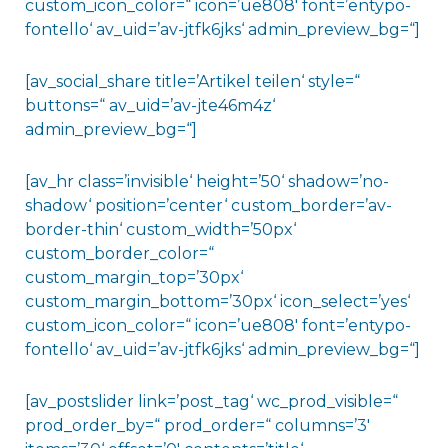
custom_icon_color=“ icon=’ue808′ font=’entypo-
fontello‘ av_uid=’av-jtfk6jks‘ admin_preview_bg=“]
[av_social_share title=’Artikel teilen‘ style=“
buttons=“ av_uid=’av-jte46m4z‘
admin_preview_bg=“]
[av_hr class=’invisible‘ height=’50‘ shadow=’no-
shadow‘ position=’center‘ custom_border=’av-
border-thin‘ custom_width=’50px‘
custom_border_color=“
custom_margin_top=’30px‘
custom_margin_bottom=’30px‘ icon_select=’yes‘
custom_icon_color=“ icon=’ue808′ font=’entypo-
fontello‘ av_uid=’av-jtfk6jks‘ admin_preview_bg=“]
[av_postslider link=’post_tag‘ wc_prod_visible=“
prod_order_by=“ prod_order=“ columns=’3′