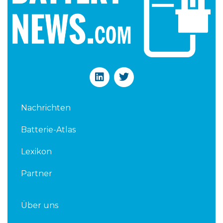
L
T
i
w
n
i
k
t
Nachrichten
e
t
d
e
Batterie-Atlas
i
r
n
Lexikon
Partner
Über uns