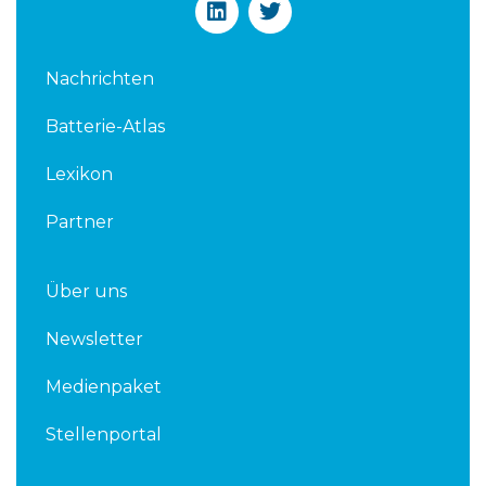
i
w
n
i
k
t
Nachrichten
e
t
d
e
Batterie-Atlas
i
r
n
Lexikon
Partner
Über uns
Newsletter
Medienpaket
Stellenportal