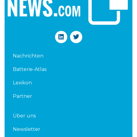
L
T
i
w
n
i
k
t
Nachrichten
e
t
d
e
Batterie-Atlas
i
r
n
Lexikon
Partner
Über uns
Newsletter