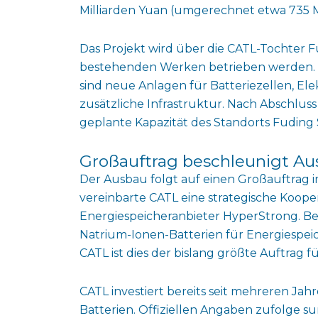
Milliarden Yuan (umgerechnet etwa 735 Mi
Das Projekt wird über die CATL-Tochter 
bestehenden Werken betrieben werden. Di
sind neue Anlagen für Batteriezellen, El
zusätzliche Infrastruktur. Nach Abschlus
geplante Kapazität des Standorts Fuding 
Großauftrag beschleunigt Au
Der Ausbau folgt auf einen Großauftrag i
vereinbarte CATL eine strategische Koope
Energiespeicheranbieter HyperStrong. Bes
Natrium-Ionen-Batterien für Energiespeic
CATL ist dies der bislang größte Auftrag f
CATL investiert bereits seit mehreren Ja
Batterien. Offiziellen Angaben zufolge s