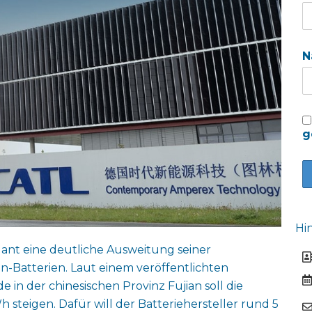
N
g
Hi
lant eine deutliche Ausweitung seiner
n-Batterien. Laut einem veröffentlichten
n der chinesischen Provinz Fujian soll die
steigen. Dafür will der Batteriehersteller rund 5