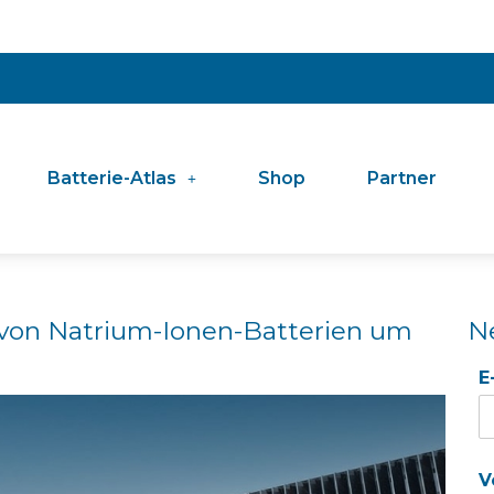
Batterie-Atlas
Shop
Partner
 von Natrium-Ionen-Batterien um
N
E
V