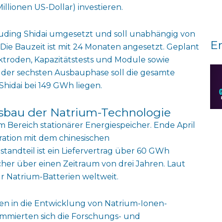
llionen US-Dollar) investieren.
Fuding Shidai umgesetzt und soll unabhängig von
E
e Bauzeit ist mit 24 Monaten angesetzt. Geplant
ektroden, Kapazitätstests und Module sowie
s der sechsten Ausbauphase soll die gesamte
Shidai bei 149 GWh liegen.
sbau der Natrium-Technologie
m Bereich stationärer Energiespeicher. Ende April
ration mit dem chinesischen
tandteil ist ein Liefervertrag über 60 GWh
her über einen Zeitraum von drei Jahren. Laut
ür Natrium-Batterien weltweit.
hren in die Entwicklung von Natrium-Ionen-
ummierten sich die Forschungs- und