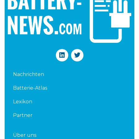
L
T
i
w
n
i
k
t
Nachrichten
e
t
d
e
Batterie-Atlas
i
r
n
Lexikon
Partner
Über uns