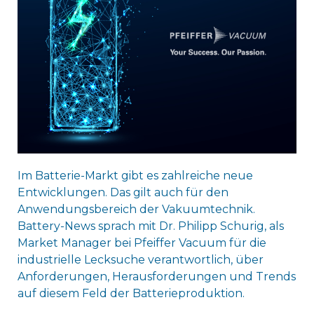
Im Batterie-Markt gibt es zahlreiche neue
Entwicklungen. Das gilt auch für den
Anwendungsbereich der Vakuumtechnik.
Battery-News sprach mit Dr. Philipp Schurig, als
Market Manager bei Pfeiffer Vacuum für die
industrielle Lecksuche verantwortlich, über
Anforderungen, Herausforderungen und Trends
auf diesem Feld der Batterieproduktion.