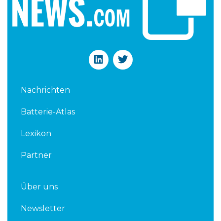
L
T
i
w
n
i
k
t
Nachrichten
e
t
d
e
Batterie-Atlas
i
r
n
Lexikon
Partner
Über uns
Newsletter