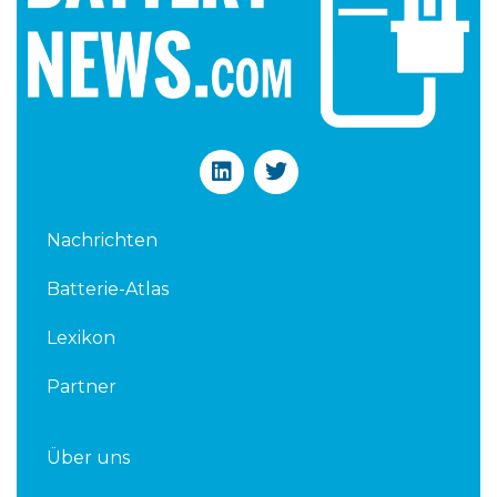
L
T
i
w
n
i
k
t
Nachrichten
e
t
d
e
Batterie-Atlas
i
r
n
Lexikon
Partner
Über uns