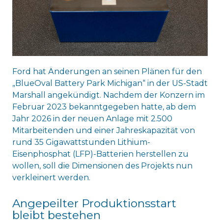
Ford hat Änderungen an seinen Plänen für den
„BlueOval Battery Park Michigan“ in der US-Stadt
Marshall angekündigt. Nachdem der Konzern im
Februar 2023 bekanntgegeben hatte, ab dem
Jahr 2026 in der neuen Anlage mit 2.500
Mitarbeitenden und einer Jahreskapazität von
rund 35 Gigawattstunden Lithium-
Eisenphosphat (LFP)-Batterien herstellen zu
wollen, soll die Dimensionen des Projekts nun
verkleinert werden.
Angepeilter Produktionsstart
bleibt bestehen