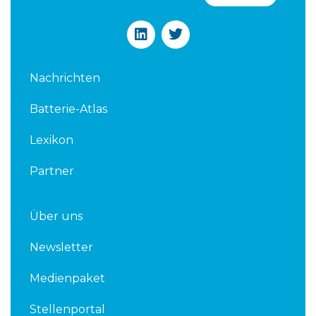
L
T
i
w
n
i
k
t
Nachrichten
e
t
d
e
Batterie-Atlas
i
r
n
Lexikon
Partner
Über uns
Newsletter
Medienpaket
Stellenportal