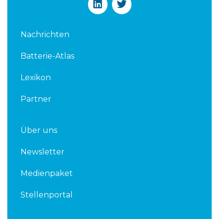
i
w
n
i
k
t
Nachrichten
e
t
d
e
Batterie-Atlas
i
r
n
Lexikon
Partner
Über uns
Newsletter
Medienpaket
Stellenportal