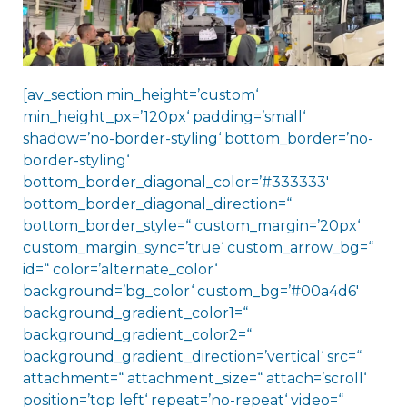
[av_section min_height=’custom‘
min_height_px=’120px‘ padding=’small‘
shadow=’no-border-styling‘ bottom_border=’no-
border-styling‘
bottom_border_diagonal_color=’#333333′
bottom_border_diagonal_direction=“
bottom_border_style=“ custom_margin=’20px‘
custom_margin_sync=’true‘ custom_arrow_bg=“
id=“ color=’alternate_color‘
background=’bg_color‘ custom_bg=’#00a4d6′
background_gradient_color1=“
background_gradient_color2=“
background_gradient_direction=’vertical‘ src=“
attachment=“ attachment_size=“ attach=’scroll‘
position=’top left‘ repeat=’no-repeat‘ video=“