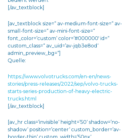
bedient werden.
[/av_textblock]
[av_textblock size=“ av-medium-font-size=“ av-
small-font-size=“ av-mini-font-size=“
font_color=’custom‘ color=’#000000′ id=“
custom_class=“ av_uid=’av-jqb3e8od‘
admin_preview_bg=“]
Quelle:
https://www.volvotrucks.com/en-en/news-
stories/press-releases/2022/sep/volvo-trucks-
starts-series-production-of-heavy-electric-
trucks.html
[/av_textblock]
[av_hr class=’invisible‘ height=’50‘ shadow=’no-
shadow‘ position=’center‘ custom_border=’av-
border-thin‘ custom_width=’50px‘