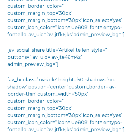
custom_border_color=“
custom_margin_top=’30px‘
custom_margin_bottom=’30px‘ icon_select=’yes‘
custom_icon_color=“ icon=’ue808′ font=’entypo-
fontello‘ av_uid=’av-jtfk6jks‘ admin_preview_bg=“]
[av_social_share title=’Artikel teilen‘ style=“
buttons=“ av_uid=’av-jte46m4z‘
admin_preview_bg=“]
[av_hr class=’invisible‘ height=’50‘ shadow=’no-
shadow‘ position=’center‘ custom_border=’av-
border-thin‘ custom_width=’50px‘
custom_border_color=“
custom_margin_top=’30px‘
custom_margin_bottom=’30px‘ icon_select=’yes‘
custom_icon_color=“ icon=’ue808′ font=’entypo-
fontello‘ av_uid=’av-jtfk6jks‘ admin_preview_bg=“]