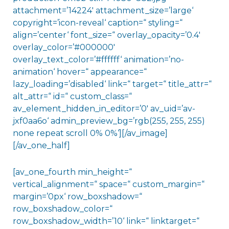
attachment=’14224′ attachment_size=’large‘
copyright=’icon-reveal‘ caption=“ styling=“
align=’center‘ font_size=“ overlay_opacity=’0.4′
overlay_color=’#000000′
overlay_text_color=’#ffffff‘ animation=’no-
animation‘ hover=“ appearance=“
lazy_loading=’disabled‘ link=“ target=“ title_attr=“
alt_attr=“ id=“ custom_class=“
av_element_hidden_in_editor=’0′ av_uid=’av-
jxf0aa6o‘ admin_preview_bg=’rgb(255, 255, 255)
none repeat scroll 0% 0%‘][/av_image]
[/av_one_half]
[av_one_fourth min_height=“
vertical_alignment=“ space=“ custom_margin=“
margin=’0px‘ row_boxshadow=“
row_boxshadow_color=“
row_boxshadow_width=’10‘ link=“ linktarget=“