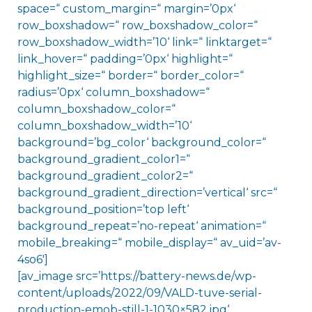
space=“ custom_margin=“ margin=’0px‘
row_boxshadow=“ row_boxshadow_color=“
row_boxshadow_width=’10‘ link=“ linktarget=“
link_hover=“ padding=’0px‘ highlight=“
highlight_size=“ border=“ border_color=“
radius=’0px‘ column_boxshadow=“
column_boxshadow_color=“
column_boxshadow_width=’10‘
background=’bg_color‘ background_color=“
background_gradient_color1=“
background_gradient_color2=“
background_gradient_direction=’vertical‘ src=“
background_position=’top left‘
background_repeat=’no-repeat‘ animation=“
mobile_breaking=“ mobile_display=“ av_uid=’av-
4so6′]
[av_image src=’https://battery-news.de/wp-
content/uploads/2022/09/VALD-tuve-serial-
production-emob-still-1-1030×582.jpg‘