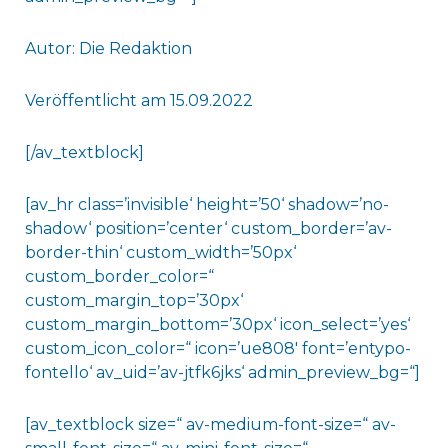
Autor: Die Redaktion
Veröffentlicht am 15.09.2022
[/av_textblock]
[av_hr class=’invisible‘ height=’50‘ shadow=’no-
shadow‘ position=’center‘ custom_border=’av-
border-thin‘ custom_width=’50px‘
custom_border_color=“
custom_margin_top=’30px‘
custom_margin_bottom=’30px‘ icon_select=’yes‘
custom_icon_color=“ icon=’ue808′ font=’entypo-
fontello‘ av_uid=’av-jtfk6jks‘ admin_preview_bg=“]
[av_textblock size=“ av-medium-font-size=“ av-