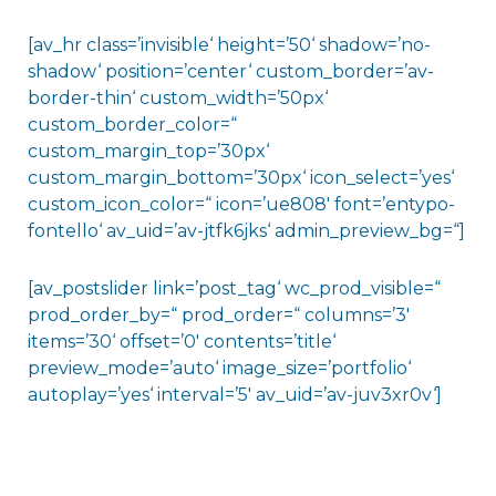
[av_hr class=’invisible‘ height=’50‘ shadow=’no-
shadow‘ position=’center‘ custom_border=’av-
border-thin‘ custom_width=’50px‘
custom_border_color=“
custom_margin_top=’30px‘
custom_margin_bottom=’30px‘ icon_select=’yes‘
custom_icon_color=“ icon=’ue808′ font=’entypo-
fontello‘ av_uid=’av-jtfk6jks‘ admin_preview_bg=“]
[av_postslider link=’post_tag‘ wc_prod_visible=“
prod_order_by=“ prod_order=“ columns=’3′
items=’30‘ offset=’0′ contents=’title‘
preview_mode=’auto‘ image_size=’portfolio‘
autoplay=’yes‘ interval=’5′ av_uid=’av-juv3xr0v‘]