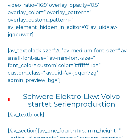
video_ratio=’16:9′ overlay_opacity=’0.5′
overlay_color=“ overlay_pattern=“
overlay_custom_pattern=“
av_element_hidden_in_editor=’0′ av_uid=’av-
jqqcuwc1′]
[av_textblock size=’20‘ av-medium-font-size=“ av-
small-font-size=“ av-mini-font-size=“
font_color=’custom‘ color=’#ffffff‘ id=“
custom_class=“ av_uid=’av-jqqcn7zg‘
admin_preview_bg=“]
Schwere Elektro-Lkw: Volvo
startet Serienproduktion
[/av_textblock]
[/av_section][av_one_fourth first min_height=“