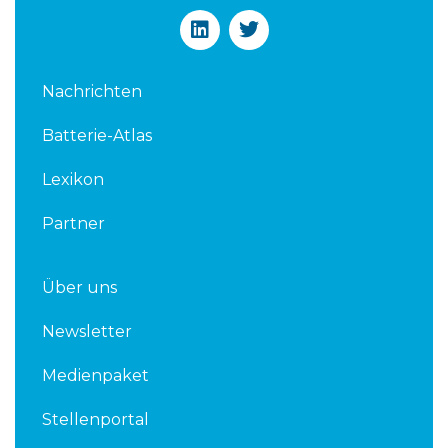
L
T
i
w
n
i
k
t
Nachrichten
e
t
d
e
Batterie-Atlas
i
r
n
Lexikon
Partner
Über uns
Newsletter
Medienpaket
Stellenportal