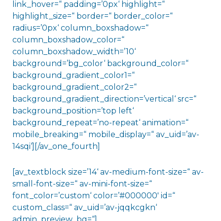
link_hover=“ padding=’0px‘ highlight=“
highlight_size=“ border=“ border_color=“
radius=’0px‘ column_boxshadow=“
column_boxshadow_color=“
column_boxshadow_width=’10‘
background=’bg_color‘ background_color=“
background_gradient_color1=“
background_gradient_color2=“
background_gradient_direction=’vertical‘ src=“
background_position=’top left‘
background_repeat=’no-repeat‘ animation=“
mobile_breaking=“ mobile_display=“ av_uid=’av-
14sqi‘][/av_one_fourth]
[av_textblock size=’14‘ av-medium-font-size=“ av-
small-font-size=“ av-mini-font-size=“
font_color=’custom‘ color=’#000000′ id=“
custom_class=“ av_uid=’av-jqqkcgkn‘
admin_preview_bg=“]