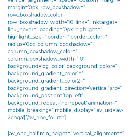
vertical_alignment=“ space=“ custom_margin=“
margin=’0px‘ row_boxshadow=“
row_boxshadow_color=“
row_boxshadow_width=’10‘ link=“ linktarget=“
link_hover=“ padding=’0px‘ highlight=“
highlight_size=“ border=“ border_color=“
radius=’0px‘ column_boxshadow=“
column_boxshadow_color=“
column_boxshadow_width=’10‘
background=’bg_color‘ background_color=“
background_gradient_color1=“
background_gradient_color2=“
background_gradient_direction=’vertical‘ src=“
background_position=’top left‘
background_repeat=’no-repeat‘ animation=“
mobile_breaking=“ mobile_display=“ av_uid=’av-
2chqa‘][/av_one_fourth]
[av_one_half min_height=“ vertical_alignment=“