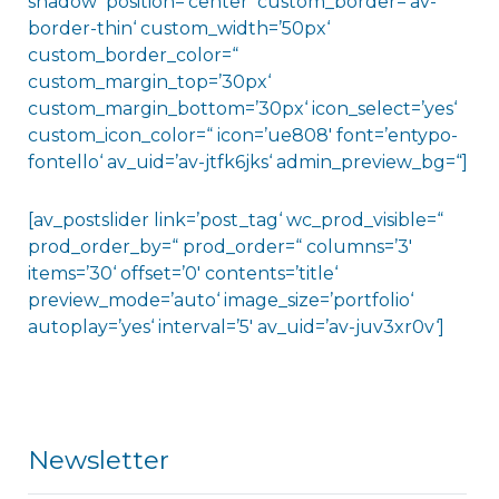
shadow‘ position=’center‘ custom_border=’av-
border-thin‘ custom_width=’50px‘
custom_border_color=“
custom_margin_top=’30px‘
custom_margin_bottom=’30px‘ icon_select=’yes‘
custom_icon_color=“ icon=’ue808′ font=’entypo-
fontello‘ av_uid=’av-jtfk6jks‘ admin_preview_bg=“]
[av_postslider link=’post_tag‘ wc_prod_visible=“
prod_order_by=“ prod_order=“ columns=’3′
items=’30‘ offset=’0′ contents=’title‘
preview_mode=’auto‘ image_size=’portfolio‘
autoplay=’yes‘ interval=’5′ av_uid=’av-juv3xr0v‘]
Newsletter