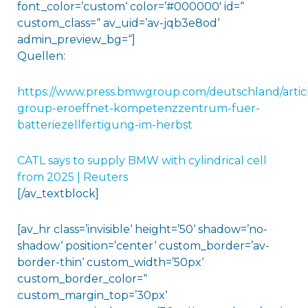
font_color=’custom‘ color=’#000000′ id=“
custom_class=“ av_uid=’av-jqb3e8od‘
admin_preview_bg=“]
Quellen:
https://www.press.bmwgroup.com/deutschland/arti
group-eroeffnet-kompetenzzentrum-fuer-
batteriezellfertigung-im-herbst
CATL says to supply BMW with cylindrical cell
from 2025 | Reuters
[/av_textblock]
[av_hr class=’invisible‘ height=’50‘ shadow=’no-
shadow‘ position=’center‘ custom_border=’av-
border-thin‘ custom_width=’50px‘
custom_border_color=“
custom_margin_top=’30px‘