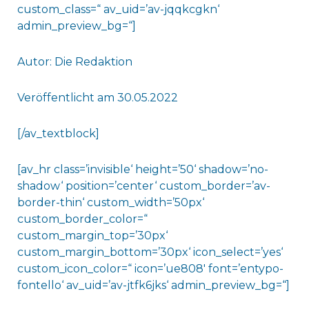
custom_class=“ av_uid=’av-jqqkcgkn‘
admin_preview_bg=“]
Autor: Die Redaktion
Veröffentlicht am 30.05.2022
[/av_textblock]
[av_hr class=’invisible‘ height=’50‘ shadow=’no-
shadow‘ position=’center‘ custom_border=’av-
border-thin‘ custom_width=’50px‘
custom_border_color=“
custom_margin_top=’30px‘
custom_margin_bottom=’30px‘ icon_select=’yes‘
custom_icon_color=“ icon=’ue808′ font=’entypo-
fontello‘ av_uid=’av-jtfk6jks‘ admin_preview_bg=“]