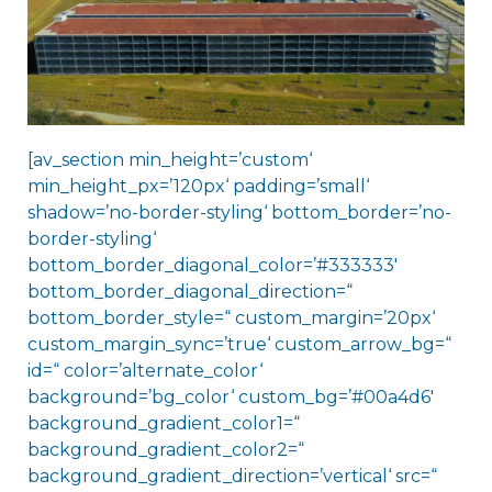
[av_section min_height=’custom‘
min_height_px=’120px‘ padding=’small‘
shadow=’no-border-styling‘ bottom_border=’no-
border-styling‘
bottom_border_diagonal_color=’#333333′
bottom_border_diagonal_direction=“
bottom_border_style=“ custom_margin=’20px‘
custom_margin_sync=’true‘ custom_arrow_bg=“
id=“ color=’alternate_color‘
background=’bg_color‘ custom_bg=’#00a4d6′
background_gradient_color1=“
background_gradient_color2=“
background_gradient_direction=’vertical‘ src=“