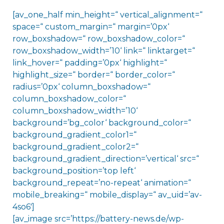
[av_one_half min_height=“ vertical_alignment=“
space=“ custom_margin=“ margin=’0px‘
row_boxshadow=“ row_boxshadow_color=“
row_boxshadow_width=’10‘ link=“ linktarget=“
link_hover=“ padding=’0px‘ highlight=“
highlight_size=“ border=“ border_color=“
radius=’0px‘ column_boxshadow=“
column_boxshadow_color=“
column_boxshadow_width=’10‘
background=’bg_color‘ background_color=“
background_gradient_color1=“
background_gradient_color2=“
background_gradient_direction=’vertical‘ src=“
background_position=’top left‘
background_repeat=’no-repeat‘ animation=“
mobile_breaking=“ mobile_display=“ av_uid=’av-
4so6′]
[av_image src=’https://battery-news.de/wp-