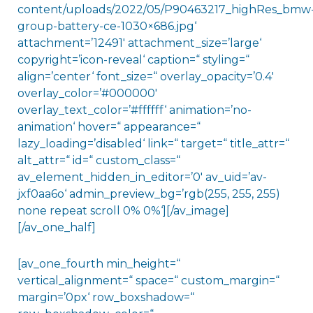
content/uploads/2022/05/P90463217_highRes_bmw
group-battery-ce-1030×686.jpg‘
attachment=’12491′ attachment_size=’large‘
copyright=’icon-reveal‘ caption=“ styling=“
align=’center‘ font_size=“ overlay_opacity=’0.4′
overlay_color=’#000000′
overlay_text_color=’#ffffff‘ animation=’no-
animation‘ hover=“ appearance=“
lazy_loading=’disabled‘ link=“ target=“ title_attr=“
alt_attr=“ id=“ custom_class=“
av_element_hidden_in_editor=’0′ av_uid=’av-
jxf0aa6o‘ admin_preview_bg=’rgb(255, 255, 255)
none repeat scroll 0% 0%‘][/av_image]
[/av_one_half]
[av_one_fourth min_height=“
vertical_alignment=“ space=“ custom_margin=“
margin=’0px‘ row_boxshadow=“