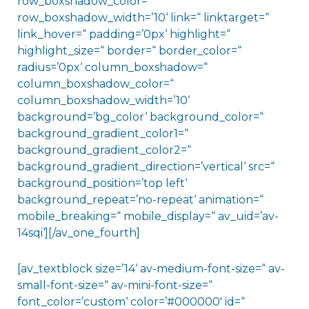
row_boxshadow_color=“
row_boxshadow_width=’10‘ link=“ linktarget=“
link_hover=“ padding=’0px‘ highlight=“
highlight_size=“ border=“ border_color=“
radius=’0px‘ column_boxshadow=“
column_boxshadow_color=“
column_boxshadow_width=’10‘
background=’bg_color‘ background_color=“
background_gradient_color1=“
background_gradient_color2=“
background_gradient_direction=’vertical‘ src=“
background_position=’top left‘
background_repeat=’no-repeat‘ animation=“
mobile_breaking=“ mobile_display=“ av_uid=’av-
14sqi‘][/av_one_fourth]
[av_textblock size=’14‘ av-medium-font-size=“ av-
small-font-size=“ av-mini-font-size=“
font_color=’custom‘ color=’#000000′ id=“