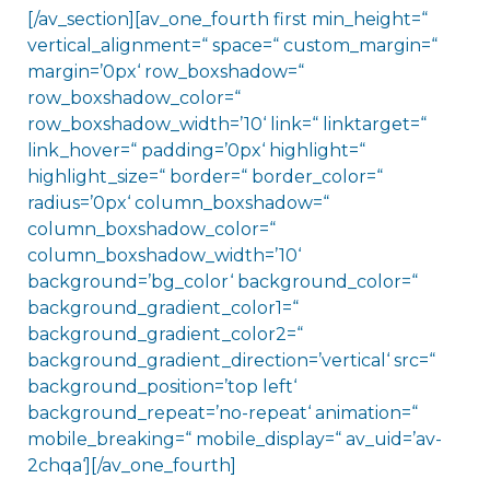
[/av_section][av_one_fourth first min_height=“
vertical_alignment=“ space=“ custom_margin=“
margin=’0px‘ row_boxshadow=“
row_boxshadow_color=“
row_boxshadow_width=’10‘ link=“ linktarget=“
link_hover=“ padding=’0px‘ highlight=“
highlight_size=“ border=“ border_color=“
radius=’0px‘ column_boxshadow=“
column_boxshadow_color=“
column_boxshadow_width=’10‘
background=’bg_color‘ background_color=“
background_gradient_color1=“
background_gradient_color2=“
background_gradient_direction=’vertical‘ src=“
background_position=’top left‘
background_repeat=’no-repeat‘ animation=“
mobile_breaking=“ mobile_display=“ av_uid=’av-
2chqa‘][/av_one_fourth]