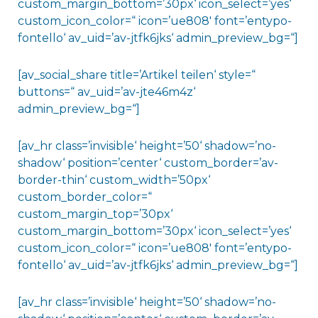
custom_margin_bottom=’30px‘ icon_select=’yes‘
custom_icon_color=“ icon=’ue808′ font=’entypo-
fontello‘ av_uid=’av-jtfk6jks‘ admin_preview_bg=“]
[av_social_share title=’Artikel teilen‘ style=“
buttons=“ av_uid=’av-jte46m4z‘
admin_preview_bg=“]
[av_hr class=’invisible‘ height=’50‘ shadow=’no-
shadow‘ position=’center‘ custom_border=’av-
border-thin‘ custom_width=’50px‘
custom_border_color=“
custom_margin_top=’30px‘
custom_margin_bottom=’30px‘ icon_select=’yes‘
custom_icon_color=“ icon=’ue808′ font=’entypo-
fontello‘ av_uid=’av-jtfk6jks‘ admin_preview_bg=“]
[av_hr class=’invisible‘ height=’50‘ shadow=’no-