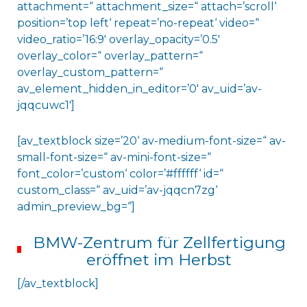
attachment=“ attachment_size=“ attach=’scroll‘
position=’top left‘ repeat=’no-repeat‘ video=“
video_ratio=’16:9′ overlay_opacity=’0.5′
overlay_color=“ overlay_pattern=“
overlay_custom_pattern=“
av_element_hidden_in_editor=’0′ av_uid=’av-
jqqcuwc1′]
[av_textblock size=’20‘ av-medium-font-size=“ av-
small-font-size=“ av-mini-font-size=“
font_color=’custom‘ color=’#ffffff‘ id=“
custom_class=“ av_uid=’av-jqqcn7zg‘
admin_preview_bg=“]
BMW-Zentrum für Zellfertigung
eröffnet im Herbst
[/av_textblock]