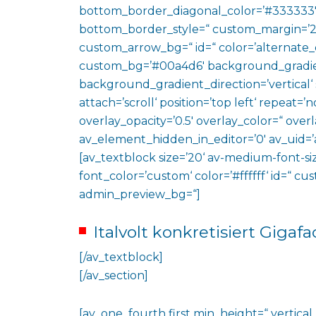
bottom_border_diagonal_color=’#333333′
bottom_border_style=“ custom_margin=’2
custom_arrow_bg=“ id=“ color=’alternate_
custom_bg=’#00a4d6′ background_gradie
background_gradient_direction=’vertical‘
attach=’scroll‘ position=’top left‘ repeat=’n
overlay_opacity=’0.5′ overlay_color=“ ove
av_element_hidden_in_editor=’0′ av_uid=’
[av_textblock size=’20‘ av-medium-font-siz
font_color=’custom‘ color=’#ffffff‘ id=“ c
admin_preview_bg=“]
Italvolt konkretisiert Gigaf
[/av_textblock]
[/av_section]
[av_one_fourth first min_height=“ vertic