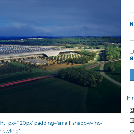
N
g
Hi
ht_px=’120px‘ padding=’small‘ shadow=’no-
-styling‘