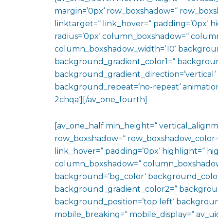
margin=’0px‘ row_boxshadow=“ row_boxsh
linktarget=“ link_hover=“ padding=’0px‘ h
radius=’0px‘ column_boxshadow=“ colum
column_boxshadow_width=’10‘ backgroun
background_gradient_color1=“ backgroun
background_gradient_direction=’vertical‘ 
background_repeat=’no-repeat‘ animation
2chqa‘][/av_one_fourth]
[av_one_half min_height=“ vertical_align
row_boxshadow=“ row_boxshadow_color=“ 
link_hover=“ padding=’0px‘ highlight=“ hig
column_boxshadow=“ column_boxshadow
background=’bg_color‘ background_color
background_gradient_color2=“ background_
background_position=’top left‘ backgrou
mobile_breaking=“ mobile_display=“ av_uid