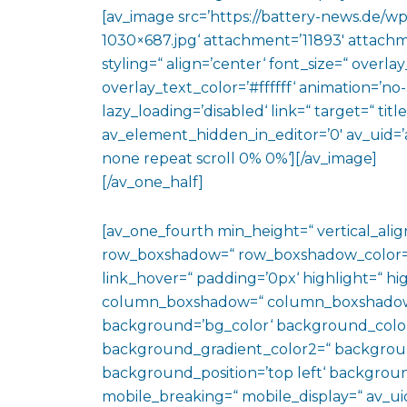
[av_image src=’https://battery-news.de/
1030×687.jpg‘ attachment=’11893′ attachme
styling=“ align=’center‘ font_size=“ overl
overlay_text_color=’#ffffff‘ animation=’n
lazy_loading=’disabled‘ link=“ target=“ titl
av_element_hidden_in_editor=’0′ av_uid=’
none repeat scroll 0% 0%‘][/av_image]
[/av_one_half]
[av_one_fourth min_height=“ vertical_al
row_boxshadow=“ row_boxshadow_color=“ 
link_hover=“ padding=’0px‘ highlight=“ hig
column_boxshadow=“ column_boxshadow
background=’bg_color‘ background_color
background_gradient_color2=“ background_
background_position=’top left‘ backgrou
mobile_breaking=“ mobile_display=“ av_uid