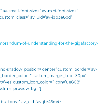
 av-small-font-size=“ av-mini-font-size=“
 custom_class=“ av_uid=’av-jqb3e8od‘
memorandum-of-understanding-for-the-gigafactory-
w=’no-shadow‘ position=’center‘ custom_border=’av-
m_border_color=“ custom_margin_top=’30px‘
=’yes‘ custom_icon_color=“ icon=’ue808′
‘ admin_preview_bg=“]
e=“ buttons=“ av_uid=’av-jte46m4z‘