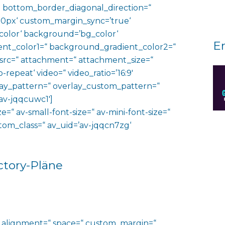
 bottom_border_diagonal_direction=“
0px‘ custom_margin_sync=’true‘
color‘ background=’bg_color‘
E
nt_color1=“ background_gradient_color2=“
 src=“ attachment=“ attachment_size=“
o-repeat‘ video=“ video_ratio=’16:9′
rlay_pattern=“ overlay_custom_pattern=“
av-jqqcuwc1′]
e=“ av-small-font-size=“ av-mini-font-size=“
ustom_class=“ av_uid=’av-jqqcn7zg‘
actory-Pläne
al_alignment=“ space=“ custom_margin=“