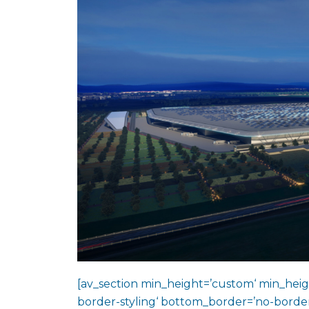
[av_section min_height=’custom‘ min_heig
border-styling‘ bottom_border=’no-border