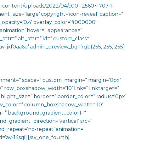
wp-content/uploads/2022/04/c001-2560×1707-1-
nt_size=’large‘ copyright=’icon-reveal‘ caption=“
ay_opacity=’0.4′ overlay_color=’#000000′
o-animation‘ hover=“ appearance=“
e_attr=“ alt_attr=“ id=“ custom_class=“
av-jxf0aa6o‘ admin_preview_bg=’rgb(255, 255, 255)
ignment=“ space=“ custom_margin=“ margin=’0px‘
row_boxshadow_width=’10‘ link=“ linktarget=“
hlight_size=“ border=“ border_color=“ radius=’0px‘
_color=“ column_boxshadow_width=’10‘
=“ background_gradient_color1=“
gradient_direction=’vertical‘ src=“
nd_repeat=’no-repeat‘ animation=“
=’av-14sqi‘][/av_one_fourth]