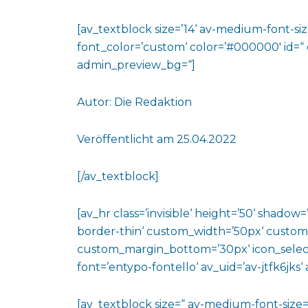
[av_textblock size=’14‘ av-medium-font-size
font_color=’custom‘ color=’#000000′ id=“
admin_preview_bg=“]
Autor: Die Redaktion
Veröffentlicht am 25.04.2022
[/av_textblock]
[av_hr class=’invisible‘ height=’50‘ shado
border-thin‘ custom_width=’50px‘ custo
custom_margin_bottom=’30px‘ icon_select
font=’entypo-fontello‘ av_uid=’av-jtfk6jks
[av_textblock size=“ av-medium-font-size=“