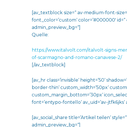
[av_textblock size=“ av-medium-font-size=“
font_color=’custom‘ color=’#000000′ id=“
admin_preview_bg=“]
Quelle:
https://www.italvolt.com/italvolt-signs-
of-scarmagno-and-romano-canavese-2/
[/av_textblock]
[av_hr class=’invisible‘ height=’50‘ shado
border-thin‘ custom_width=’50px‘ custo
custom_margin_bottom=’30px‘ icon_select
font=’entypo-fontello‘ av_uid=’av-jtfk6jks
[av_social_share title=’Artikel teilen‘ styl
admin_preview_bg=“]