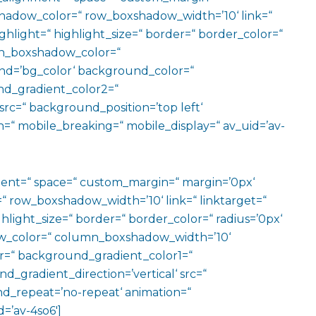
adow_color=“ row_boxshadow_width=’10‘ link=“
ighlight=“ highlight_size=“ border=“ border_color=“
n_boxshadow_color=“
d=’bg_color‘ background_color=“
d_gradient_color2=“
src=“ background_position=’top left‘
=“ mobile_breaking=“ mobile_display=“ av_uid=’av-
ment=“ space=“ custom_margin=“ margin=’0px‘
row_boxshadow_width=’10‘ link=“ linktarget=“
hlight_size=“ border=“ border_color=“ radius=’0px‘
_color=“ column_boxshadow_width=’10‘
=“ background_gradient_color1=“
gradient_direction=’vertical‘ src=“
nd_repeat=’no-repeat‘ animation=“
=’av-4so6′]