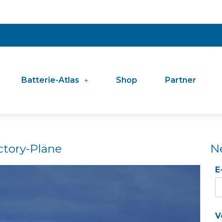
Batterie-Atlas
Shop
Partner
actory-Pläne
N
E
V