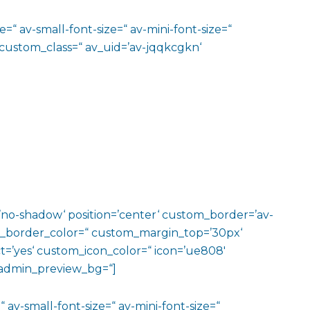
=“ av-small-font-size=“ av-mini-font-size=“
 custom_class=“ av_uid=’av-jqqkcgkn‘
w=’no-shadow‘ position=’center‘ custom_border=’av-
m_border_color=“ custom_margin_top=’30px‘
=’yes‘ custom_icon_color=“ icon=’ue808′
‘ admin_preview_bg=“]
 av-small-font-size=“ av-mini-font-size=“