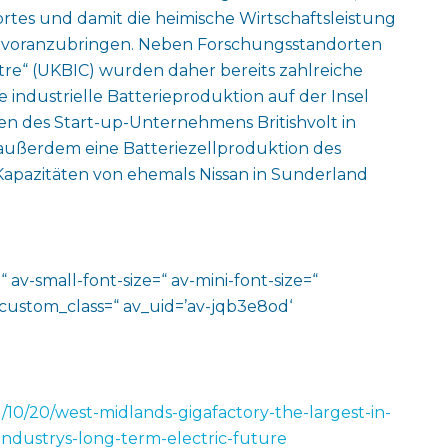
tes und damit die heimische Wirtschaftsleistung
k voranzubringen. Neben Forschungsstandorten
ntre“ (UKBIC) wurden daher bereits zahlreiche
ndustrielle Batterieproduktion auf der Insel
n des Start-up-Unternehmens Britishvolt in
außerdem eine Batteriezellproduktion des
f Kapazitäten von ehemals Nissan in Sunderland
 av-small-font-size=“ av-mini-font-size=“
 custom_class=“ av_uid=’av-jqb3e8od‘
10/20/west-midlands-gigafactory-the-largest-in-
industrys-long-term-electric-future