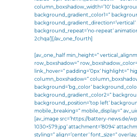
column_boxshadow_width=’10‘ backgroun
background_gradient_color1=“ backgroun
background_gradient_direction=’vertical‘ 
background_repeat=’no-repeat‘ animation
2chqa‘][/av_one_fourth]
[av_one_half min_height=“ vertical_align
row_boxshadow=“ row_boxshadow_color=“ 
link_hover=“ padding=’0px‘ highlight=“ hig
column_boxshadow=“ column_boxshadow
background=’bg_color‘ background_color
background_gradient_color2=“ background_
background_position=’top left‘ backgrou
mobile_breaking=“ mobile_display=“ av_uid
[av_image src=’https://battery-news.de/
1030×579.jpg‘ attachment=’8094′ attachmen
styling=“ align=’center‘ font_size=“ overl