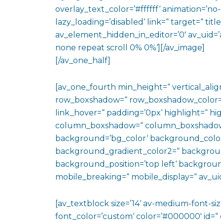
overlay_text_color=’#ffffff‘ animation=’n
lazy_loading=’disabled‘ link=“ target=“ titl
av_element_hidden_in_editor=’0′ av_uid=’
none repeat scroll 0% 0%‘][/av_image]
[/av_one_half]
[av_one_fourth min_height=“ vertical_al
row_boxshadow=“ row_boxshadow_color=“ 
link_hover=“ padding=’0px‘ highlight=“ hig
column_boxshadow=“ column_boxshadow
background=’bg_color‘ background_color
background_gradient_color2=“ background_
background_position=’top left‘ backgrou
mobile_breaking=“ mobile_display=“ av_uid
[av_textblock size=’14‘ av-medium-font-size
font_color=’custom‘ color=’#000000′ id=“