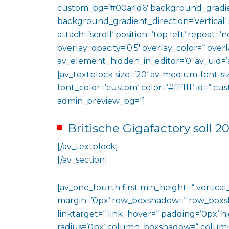
custom_bg=’#00a4d6′ background_gradie
background_gradient_direction=’vertical‘
attach=’scroll‘ position=’top left‘ repeat=’n
overlay_opacity=’0.5′ overlay_color=“ ove
av_element_hidden_in_editor=’0′ av_uid=’
[av_textblock size=’20‘ av-medium-font-siz
font_color=’custom‘ color=’#ffffff‘ id=“ c
admin_preview_bg=“]
Britische Gigafactory soll 2
[/av_textblock]
[/av_section]
[av_one_fourth first min_height=“ vertic
margin=’0px‘ row_boxshadow=“ row_boxsh
linktarget=“ link_hover=“ padding=’0px‘ h
radius=’0px‘ column_boxshadow=“ colum