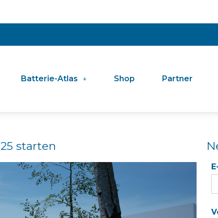
Batterie-Atlas
Shop
Partner
025 starten
N
E
V