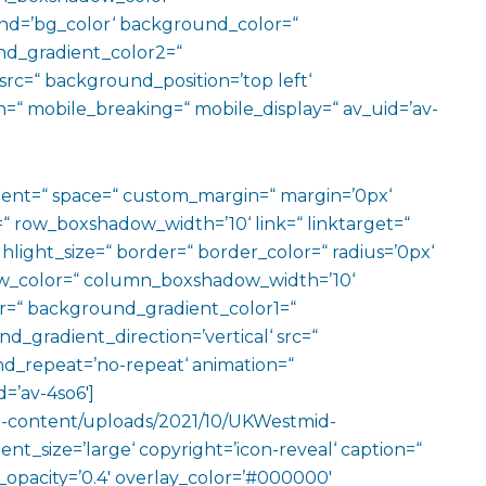
d=’bg_color‘ background_color=“
d_gradient_color2=“
src=“ background_position=’top left‘
=“ mobile_breaking=“ mobile_display=“ av_uid=’av-
ment=“ space=“ custom_margin=“ margin=’0px‘
row_boxshadow_width=’10‘ link=“ linktarget=“
hlight_size=“ border=“ border_color=“ radius=’0px‘
_color=“ column_boxshadow_width=’10‘
=“ background_gradient_color1=“
gradient_direction=’vertical‘ src=“
nd_repeat=’no-repeat‘ animation=“
=’av-4so6′]
wp-content/uploads/2021/10/UKWestmid-
t_size=’large‘ copyright=’icon-reveal‘ caption=“
ay_opacity=’0.4′ overlay_color=’#000000′