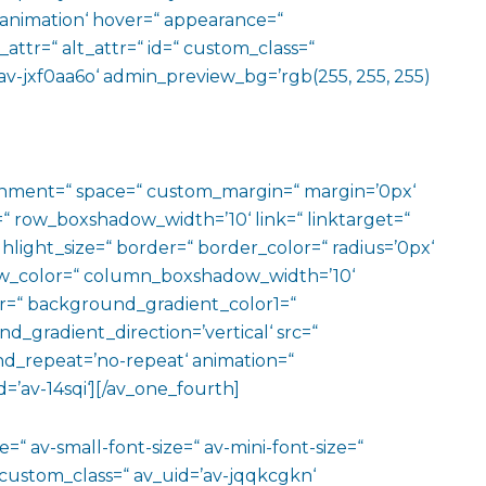
o-animation‘ hover=“ appearance=“
e_attr=“ alt_attr=“ id=“ custom_class=“
av-jxf0aa6o‘ admin_preview_bg=’rgb(255, 255, 255)
ignment=“ space=“ custom_margin=“ margin=’0px‘
row_boxshadow_width=’10‘ link=“ linktarget=“
hlight_size=“ border=“ border_color=“ radius=’0px‘
_color=“ column_boxshadow_width=’10‘
=“ background_gradient_color1=“
gradient_direction=’vertical‘ src=“
nd_repeat=’no-repeat‘ animation=“
=’av-14sqi‘][/av_one_fourth]
=“ av-small-font-size=“ av-mini-font-size=“
 custom_class=“ av_uid=’av-jqqkcgkn‘