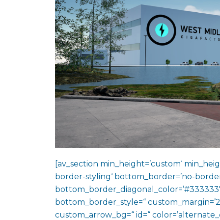
[av_section min_height=’custom‘ min_heig
border-styling‘ bottom_border=’no-border
bottom_border_diagonal_color=’#333333′
bottom_border_style=“ custom_margin=’2
custom_arrow_bg=“ id=“ color=’alternate_