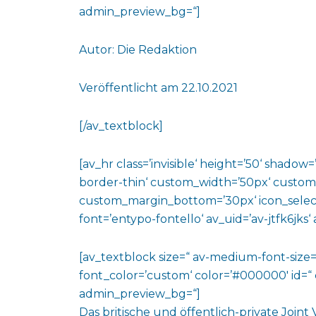
admin_preview_bg=“]
Autor: Die Redaktion
Veröffentlicht am 22.10.2021
[/av_textblock]
[av_hr class=’invisible‘ height=’50‘ shado
border-thin‘ custom_width=’50px‘ custo
custom_margin_bottom=’30px‘ icon_select
font=’entypo-fontello‘ av_uid=’av-jtfk6jks
[av_textblock size=“ av-medium-font-size=“
font_color=’custom‘ color=’#000000′ id=“ 
admin_preview_bg=“]
Das britische und öffentlich-private Join