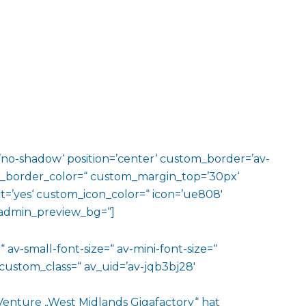
w=’no-shadow‘ position=’center‘ custom_border=’av-
m_border_color=“ custom_margin_top=’30px‘
=’yes‘ custom_icon_color=“ icon=’ue808′
‘ admin_preview_bg=“]
 av-small-font-size=“ av-mini-font-size=“
custom_class=“ av_uid=’av-jqb3bj28′
t Venture „West Midlands Gigafactory“ hat