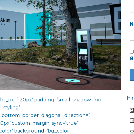
N
g
Hi
ht_px=’120px‘ padding=’small‘ shadow=’no-
-styling‘
 bottom_border_diagonal_direction=“
0px‘ custom_margin_sync=’true‘
color‘ background=’bg_color‘