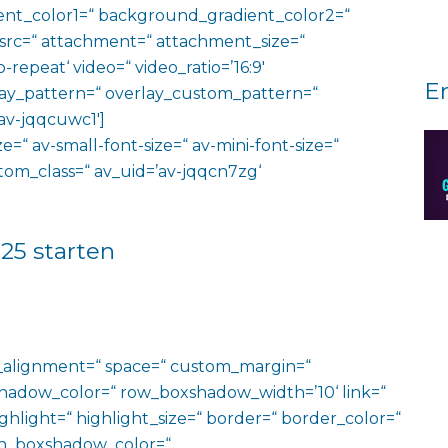
nt_color1=“ background_gradient_color2=“
 src=“ attachment=“ attachment_size=“
o-repeat‘ video=“ video_ratio=’16:9′
E
rlay_pattern=“ overlay_custom_pattern=“
av-jqqcuwc1′]
e=“ av-small-font-size=“ av-mini-font-size=“
ustom_class=“ av_uid=’av-jqqcn7zg‘
025 starten
al_alignment=“ space=“ custom_margin=“
adow_color=“ row_boxshadow_width=’10‘ link=“
ighlight=“ highlight_size=“ border=“ border_color=“
n_boxshadow_color=“