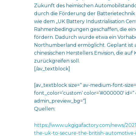
Zukunft des heimischen Automobilstandor
durch die Förderung der Batterietechni
wie dem „UK Battery Industrialisation Ce
Rahmenbedingungen geschaffen, die eine i
fördern. Dadurch wurde etwa ein Vorhabe
Northumberland ermöglicht. Geplant ist 
chinesischen Herstellers Envision, die au
zurückgreifen soll.
[/av_textblock]
[av_textblock size=“ av-medium-font-size=“
font_color=’custom‘ color=’#000000′ id=“
admin_preview_bg=“]
Quellen:
https://www.ukgigafactory.com/news/2021/
the-uk-to-secure-the-british-automotive-