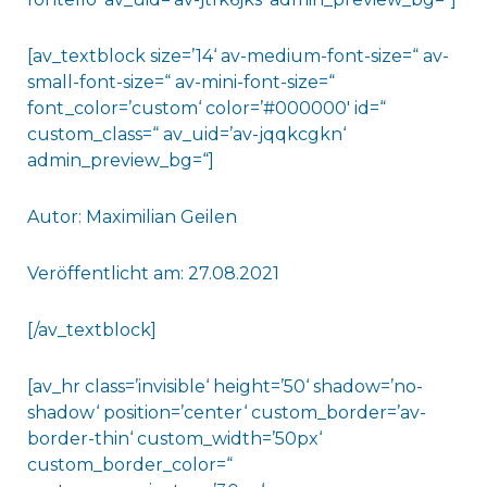
[av_textblock size=’14‘ av-medium-font-size=“ av-
small-font-size=“ av-mini-font-size=“
font_color=’custom‘ color=’#000000′ id=“
custom_class=“ av_uid=’av-jqqkcgkn‘
admin_preview_bg=“]
Autor: Maximilian Geilen
Veröffentlicht am: 27.08.2021
[/av_textblock]
[av_hr class=’invisible‘ height=’50‘ shadow=’no-
shadow‘ position=’center‘ custom_border=’av-
border-thin‘ custom_width=’50px‘
custom_border_color=“