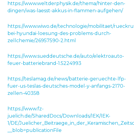
https://www.weltderphysik.de/thema/hinter-den-
dingen/was-laesst-akkus-in-flammen-aufgehen/
https://www.wiwo.de/technologie/mobilitaet/rueckru
bei-hyundai-loesung-des-problems-durch-
zellchemie/26957590-2.html
https://www.sueddeutsche.de/auto/elektroauto-
feuer-batteriebrand-1.5224993
https://teslamag.de/news/batterie-geruechte-lfp-
fuer-us-teslas-deutsches-model-y-anfangs-2170-
zellen-40358
https://www.fz-
juelich.de/SharedDocs/Downloads/IEK/IEK-
1/DE/Juelicher_Beitraege_in_der_Keramischen_Zeitsc
__blob=publicationFile