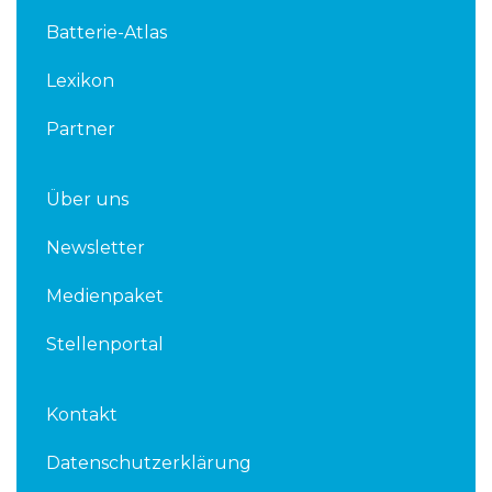
d
e
Batterie-Atlas
i
r
n
Lexikon
Partner
Über uns
Newsletter
Medienpaket
Stellenportal
Kontakt
Datenschutzerklärung