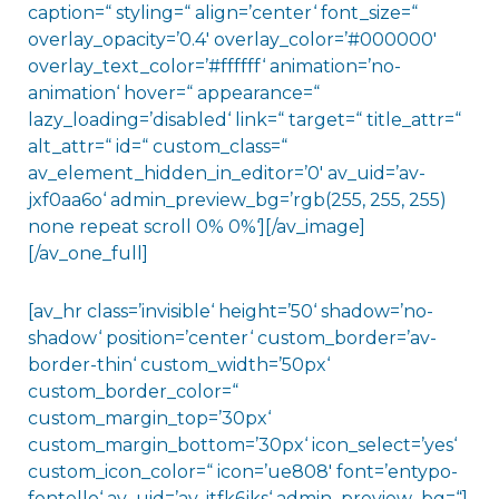
caption=“ styling=“ align=’center‘ font_size=“
overlay_opacity=’0.4′ overlay_color=’#000000′
overlay_text_color=’#ffffff‘ animation=’no-
animation‘ hover=“ appearance=“
lazy_loading=’disabled‘ link=“ target=“ title_attr=“
alt_attr=“ id=“ custom_class=“
av_element_hidden_in_editor=’0′ av_uid=’av-
jxf0aa6o‘ admin_preview_bg=’rgb(255, 255, 255)
none repeat scroll 0% 0%‘][/av_image]
[/av_one_full]
[av_hr class=’invisible‘ height=’50‘ shadow=’no-
shadow‘ position=’center‘ custom_border=’av-
border-thin‘ custom_width=’50px‘
custom_border_color=“
custom_margin_top=’30px‘
custom_margin_bottom=’30px‘ icon_select=’yes‘
custom_icon_color=“ icon=’ue808′ font=’entypo-
fontello‘ av_uid=’av-jtfk6jks‘ admin_preview_bg=“]