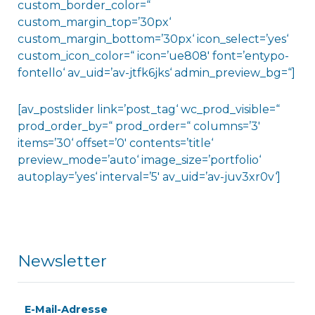
custom_border_color=“
custom_margin_top=’30px‘
custom_margin_bottom=’30px‘ icon_select=’yes‘
custom_icon_color=“ icon=’ue808′ font=’entypo-
fontello‘ av_uid=’av-jtfk6jks‘ admin_preview_bg=“]
[av_postslider link=’post_tag‘ wc_prod_visible=“
prod_order_by=“ prod_order=“ columns=’3′
items=’30‘ offset=’0′ contents=’title‘
preview_mode=’auto‘ image_size=’portfolio‘
autoplay=’yes‘ interval=’5′ av_uid=’av-juv3xr0v‘]
Newsletter
E-Mail-Adresse