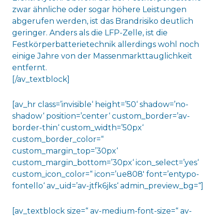
zwar ähnliche oder sogar höhere Leistungen
abgerufen werden, ist das Brandrisiko deutlich
geringer. Anders als die LFP-Zelle, ist die
Festkörperbatterietechnik allerdings wohl noch
einige Jahre von der Massenmarkttauglichkeit
entfernt.
[/av_textblock]
[av_hr class=’invisible‘ height=’50‘ shadow=’no-
shadow‘ position=’center‘ custom_border=’av-
border-thin‘ custom_width=’50px‘
custom_border_color=“
custom_margin_top=’30px‘
custom_margin_bottom=’30px‘ icon_select=’yes‘
custom_icon_color=“ icon=’ue808′ font=’entypo-
fontello‘ av_uid=’av-jtfk6jks‘ admin_preview_bg=“]
[av_textblock size=“ av-medium-font-size=“ av-