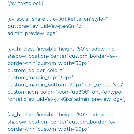
[/av_textblock]
[av_social_share title=’Artikel teilen‘ style=“
buttons=“ av_uid=’av-jte46m4z‘
admin_preview_bg=“]
[av_hr class=’invisible‘ height=’50‘ shadow=’no-
shadow‘ position=’center‘ custom_border=’av-
border-thin‘ custom_width=’50px‘
custom_border_color=“
custom_margin_top=’30px‘
custom_margin_bottom=’30px‘ icon_select=’yes‘
custom_icon_color=“ icon=’ue808′ font=’entypo-
fontello‘ av_uid=’av-jtfk6jks‘ admin_preview_bg=“]
[av_hr class=’invisible‘ height=’50‘ shadow=’no-
shadow‘ position=’center‘ custom_border=’av-
border-thin‘ custom_width=’50px‘