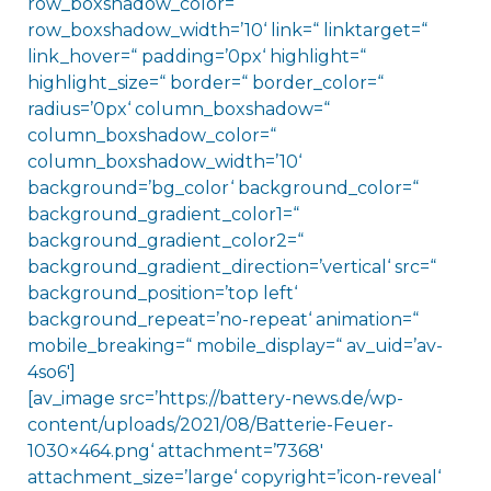
row_boxshadow_color=“
row_boxshadow_width=’10‘ link=“ linktarget=“
link_hover=“ padding=’0px‘ highlight=“
highlight_size=“ border=“ border_color=“
radius=’0px‘ column_boxshadow=“
column_boxshadow_color=“
column_boxshadow_width=’10‘
background=’bg_color‘ background_color=“
background_gradient_color1=“
background_gradient_color2=“
background_gradient_direction=’vertical‘ src=“
background_position=’top left‘
background_repeat=’no-repeat‘ animation=“
mobile_breaking=“ mobile_display=“ av_uid=’av-
4so6′]
[av_image src=’https://battery-news.de/wp-
content/uploads/2021/08/Batterie-Feuer-
1030×464.png‘ attachment=’7368′
attachment_size=’large‘ copyright=’icon-reveal‘