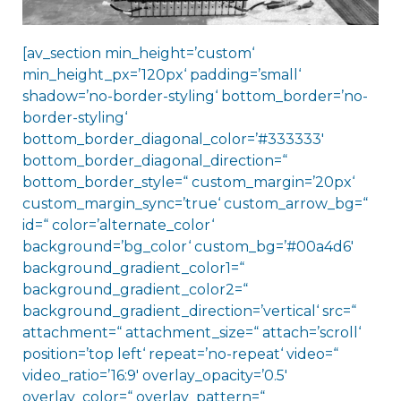
[av_section min_height=’custom‘
min_height_px=’120px‘ padding=’small‘
shadow=’no-border-styling‘ bottom_border=’no-
border-styling‘
bottom_border_diagonal_color=’#333333′
bottom_border_diagonal_direction=“
bottom_border_style=“ custom_margin=’20px‘
custom_margin_sync=’true‘ custom_arrow_bg=“
id=“ color=’alternate_color‘
background=’bg_color‘ custom_bg=’#00a4d6′
background_gradient_color1=“
background_gradient_color2=“
background_gradient_direction=’vertical‘ src=“
attachment=“ attachment_size=“ attach=’scroll‘
position=’top left‘ repeat=’no-repeat‘ video=“
video_ratio=’16:9′ overlay_opacity=’0.5′
overlay_color=“ overlay_pattern=“