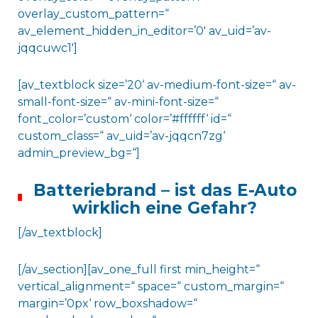
overlay_custom_pattern=“
av_element_hidden_in_editor=’0′ av_uid=’av-
jqqcuwc1′]
[av_textblock size=’20‘ av-medium-font-size=“ av-
small-font-size=“ av-mini-font-size=“
font_color=’custom‘ color=’#ffffff‘ id=“
custom_class=“ av_uid=’av-jqqcn7zg‘
admin_preview_bg=“]
Batteriebrand – ist das E-Auto
wirklich eine Gefahr?
[/av_textblock]
[/av_section][av_one_full first min_height=“
vertical_alignment=“ space=“ custom_margin=“
margin=’0px‘ row_boxshadow=“