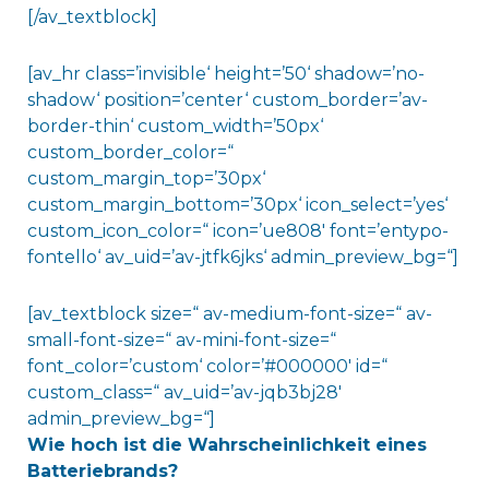
[/av_textblock]
[av_hr class=’invisible‘ height=’50‘ shadow=’no-
shadow‘ position=’center‘ custom_border=’av-
border-thin‘ custom_width=’50px‘
custom_border_color=“
custom_margin_top=’30px‘
custom_margin_bottom=’30px‘ icon_select=’yes‘
custom_icon_color=“ icon=’ue808′ font=’entypo-
fontello‘ av_uid=’av-jtfk6jks‘ admin_preview_bg=“]
[av_textblock size=“ av-medium-font-size=“ av-
small-font-size=“ av-mini-font-size=“
font_color=’custom‘ color=’#000000′ id=“
custom_class=“ av_uid=’av-jqb3bj28′
admin_preview_bg=“]
Wie hoch ist die Wahrscheinlichkeit eines
Batteriebrands?