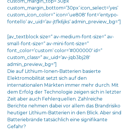
custom_margin_top=’30px‘
custom_margin_bottom=’30px‘ icon_select=’yes‘
custom_icon_color=“ icon=’ue808′ font=’entypo-
fontello‘ av_uid=’av-jtfk6jks‘ admin_preview_bg=“]
[av_textblock size=“ av-medium-font-size=“ av-
small-font-size=“ av-mini-font-size=“
font_color=’custom‘ color=’#000000′ id=“
custom_class=“ av_uid=’av-jqb3bj28′
admin_preview_bg=“]
Die auf Lithium-Ionen-Batterien basierte
Elektromobilität setzt sich auf den
internationalen Märkten immer mehr durch. Mit
dem Erfolg der Technologie zeigen sich in letzter
Zeit aber auch Fehlerquellen. Zahlreiche
Berichte nehmen dabei vor allem das Brandrisiko
heutiger Lithium-Batterien in den Blick. Aber sind
Batteriebrände tatsächlich eine signifikante
Gefahr?