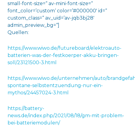
small-font-size=“ av-mini-font-size=“
font_color=’custom‘ color=’#000000′ id=“
custom_class=“ av_uid=’av-jqb3bj28′
admin_preview_bg=“]
Quellen:
https://www.wiwo.de/futureboard/elektroauto-
batterien-was-der-festkoerper-akku-bringen-
soll/23121500-3.html
https://www.wiwo.de/unternehmen/auto/brandgefah
spontane-selbstentzuendung-nur-ein-
mythos/24457024-3.html
https://battery-
news.de/index.php/2021/08/18/gm-mit-problem-
bei-batteriemodulen/