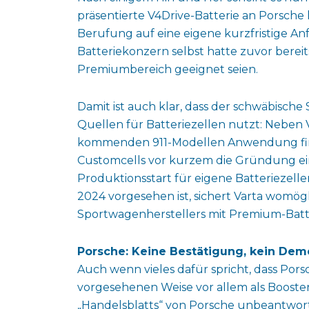
präsentierte V4Drive-Batterie an Porsche l
Berufung auf eine eigene kurzfristige A
Batteriekonzern selbst hatte zuvor bereits
Premiumbereich geeignet seien.
Damit ist auch klar, dass der schwäbisch
Quellen für Batteriezellen nutzt: Neben 
kommenden 911-Modellen Anwendung find
Customcells vor kurzem die Gründung ein
Produktionsstart für eigene Batteriezell
2024 vorgesehen ist, sichert Varta womögl
Sportwagenherstellers mit Premium-Batt
Porsche: Keine Bestätigung, kein Dem
Auch wenn vieles dafür spricht, dass Porsc
vorgesehenen Weise vor allem als Booster
„Handelsblatts“ von Porsche unbeantworte