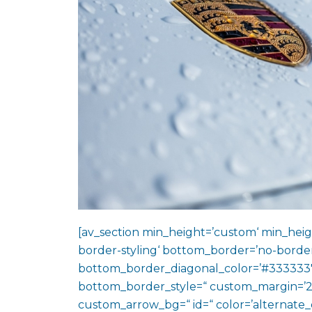
[av_section min_height=’custom‘ min_heig
border-styling‘ bottom_border=’no-border
bottom_border_diagonal_color=’#333333′
bottom_border_style=“ custom_margin=’2
custom_arrow_bg=“ id=“ color=’alternate_