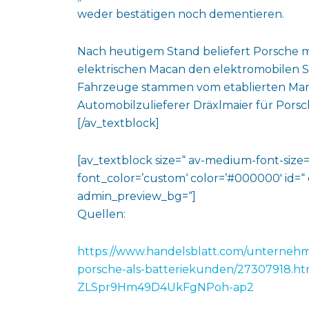
weder bestätigen noch dementieren.
Nach heutigem Stand beliefert Porsch
elektrischen Macan den elektromobilen S
Fahrzeuge stammen vom etablierten Mar
Automobilzulieferer Dräxlmaier für Porsch
[/av_textblock]
[av_textblock size=“ av-medium-font-size=“
font_color=’custom‘ color=’#000000′ id=“
admin_preview_bg=“]
Quellen:
https://www.handelsblatt.com/unternehme
porsche-als-batteriekunden/27307918.ht
ZLSpr9Hm49D4UkFgNPoh-ap2