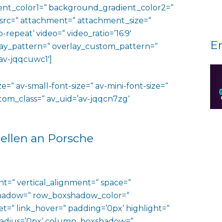
nt_color1=“ background_gradient_color2=“
 src=“ attachment=“ attachment_size=“
o-repeat‘ video=“ video_ratio=’16:9′
E
rlay_pattern=“ overlay_custom_pattern=“
av-jqqcuwc1′]
e=“ av-small-font-size=“ av-mini-font-size=“
ustom_class=“ av_uid=’av-jqqcn7zg‘
Zellen an Porsche
ht=“ vertical_alignment=“ space=“
hadow=“ row_boxshadow_color=“
t=“ link_hover=“ padding=’0px‘ highlight=“
“ radius=’0px‘ column_boxshadow=“