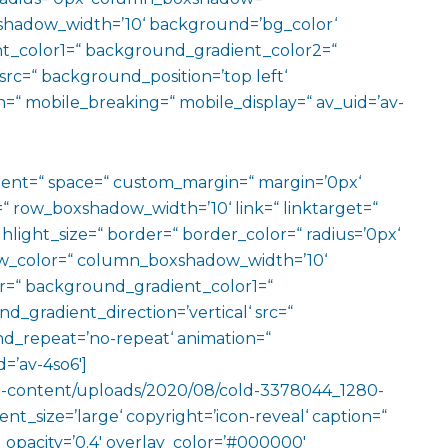
hadow_width=’10‘ background=’bg_color‘
t_color1=“ background_gradient_color2=“
src=“ background_position=’top left‘
=“ mobile_breaking=“ mobile_display=“ av_uid=’av-
ment=“ space=“ custom_margin=“ margin=’0px‘
row_boxshadow_width=’10‘ link=“ linktarget=“
hlight_size=“ border=“ border_color=“ radius=’0px‘
_color=“ column_boxshadow_width=’10‘
=“ background_gradient_color1=“
gradient_direction=’vertical‘ src=“
nd_repeat=’no-repeat‘ animation=“
=’av-4so6′]
wp-content/uploads/2020/08/cold-3378044_1280-
t_size=’large‘ copyright=’icon-reveal‘ caption=“
ay_opacity=’0.4′ overlay_color=’#000000′