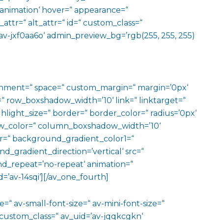
o-animation‘ hover=“ appearance=“
e_attr=“ alt_attr=“ id=“ custom_class=“
av-jxf0aa6o‘ admin_preview_bg=’rgb(255, 255, 255)
ignment=“ space=“ custom_margin=“ margin=’0px‘
row_boxshadow_width=’10‘ link=“ linktarget=“
hlight_size=“ border=“ border_color=“ radius=’0px‘
_color=“ column_boxshadow_width=’10‘
=“ background_gradient_color1=“
gradient_direction=’vertical‘ src=“
nd_repeat=’no-repeat‘ animation=“
=’av-14sqi‘][/av_one_fourth]
=“ av-small-font-size=“ av-mini-font-size=“
 custom_class=“ av_uid=’av-jqqkcgkn‘