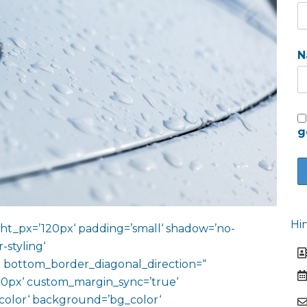
N
g
Hi
ht_px=’120px‘ padding=’small‘ shadow=’no-
-styling‘
 bottom_border_diagonal_direction=“
0px‘ custom_margin_sync=’true‘
color‘ background=’bg_color‘