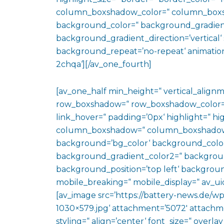
column_boxshadow_color=“ column_boxs
background_color=“ background_gradien
background_gradient_direction=’vertical‘ 
background_repeat=’no-repeat‘ animation
2chqa‘][/av_one_fourth]
[av_one_half min_height=“ vertical_align
row_boxshadow=“ row_boxshadow_color=“ 
link_hover=“ padding=’0px‘ highlight=“ hig
column_boxshadow=“ column_boxshadow
background=’bg_color‘ background_color
background_gradient_color2=“ background_
background_position=’top left‘ backgrou
mobile_breaking=“ mobile_display=“ av_uid
[av_image src=’https://battery-news.de/
1030×579.jpg‘ attachment=’5072′ attachmen
styling=“ align=’center‘ font_size=“ overl