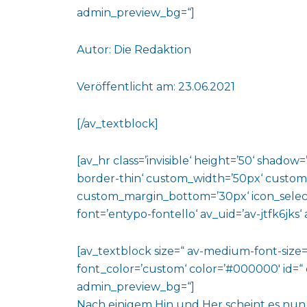
admin_preview_bg=“]
Autor: Die Redaktion
Veröffentlicht am: 23.06.2021
[/av_textblock]
[av_hr class=’invisible‘ height=’50‘ shado
border-thin‘ custom_width=’50px‘ custo
custom_margin_bottom=’30px‘ icon_select
font=’entypo-fontello‘ av_uid=’av-jtfk6jks
[av_textblock size=“ av-medium-font-size=“
font_color=’custom‘ color=’#000000′ id=“ 
admin_preview_bg=“]
Nach einigem Hin und Her scheint es nun s